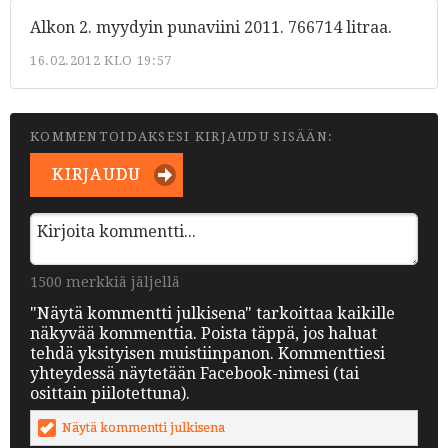
Alkon 2. myydyin punaviini 2011. 766714 litraa.
16.02.2012 KLO 19:57
KOMMENTOIDAKSESI KIRJAUDU SISÄÄN:
KIRJAUDU
1500 merkkiä jäljellä
"Näytä kommentti julkisena" tarkoittaa kaikille
näkyvää kommenttia. Poista täppä, jos haluat
tehdä yksityisen muistiinpanon. Kommenttiesi
yhteydessä näytetään Facebook-nimesi (tai
osittain piilotettuna).
Näytä kommentti julkisena