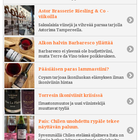
Astor Brasserie Riesling & Co -
viikoilla
Saksalaisia viinejä ja vihreää parsaa tarjolla
Astorissa Tampereella.
Alkon halvin Barbaresco yllättää
Barbaresco ei yleensä ole budjettiviini,
mutta Terre da Vino tekee poikkeuksen.
Pääsiäisen paras lammasviini?
Coyam tarjoaa ikoniluokan elämyksen ilman
ikoniviinin hintaa
Torresin ikoniviinit kriisissä
Ilmastonmuutos ja uusi viinintekijä
muuttavat tyyliä
País: Chilen unohdettu rypäle tekee
näyttävän paluun.
Syvemmällä Chilen etelässä sijaitseva Itata on