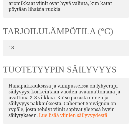
aromikkaat viinit ovat hyvä valinta, kun katat
pöytään lihaisia ruokia.
TARJOILULÄMPÖTILA (°C)
18
TUOTETYYPIN SÄILYVYYS
Hanapakkauksissa ja viinipusseissa on lyhyempi
säilyvyys: korkeintaan vuoden avaamattomana ja
avattuna 2-8 viikkoa. Katso parasta ennen ja
säilyvyys pakkauksesta. Cabernet Sauvignon on
rypäle, josta tehdyt viinit sopivat yleensä hyvin
säilytykseen.
Lue lisää viinien säilyvyydestä