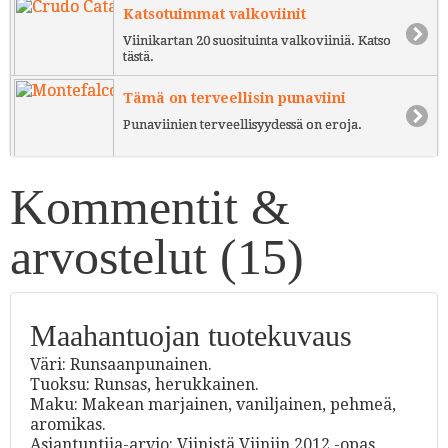
Katsotuimmat valkoviinit
Viinikartan 20 suosituinta valkoviiniä. Katso
tästä.
Tämä on terveellisin punaviini
Punaviinien terveellisyydessä on eroja.
Kommentit &
arvostelut (
15
)
Maahantuojan tuotekuvaus
Väri: Runsaanpunainen.
Tuoksu: Runsas, herukkainen.
Maku: Makean marjainen, vaniljainen, pehmeä,
aromikas.
Asiantuntija-arvio: Viinistä Viiniin 2012 -opas