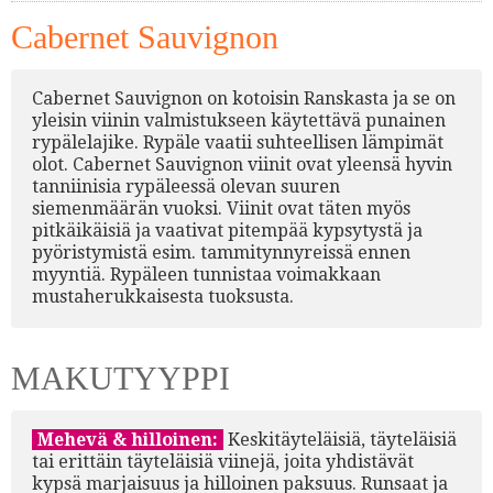
Cabernet Sauvignon
Cabernet Sauvignon on kotoisin Ranskasta ja se on
yleisin viinin valmistukseen käytettävä punainen
rypälelajike. Rypäle vaatii suhteellisen lämpimät
olot. Cabernet Sauvignon viinit ovat yleensä hyvin
tanniinisia rypäleessä olevan suuren
siemenmäärän vuoksi. Viinit ovat täten myös
pitkäikäisiä ja vaativat pitempää kypsytystä ja
pyöristymistä esim. tammitynnyreissä ennen
myyntiä. Rypäleen tunnistaa voimakkaan
mustaherukkaisesta tuoksusta.
MAKUTYYPPI
Mehevä & hilloinen:
Keskitäyteläisiä, täyteläisiä
tai erittäin täyteläisiä viinejä, joita yhdistävät
kypsä marjaisuus ja hilloinen paksuus. Runsaat ja