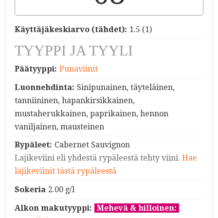
Käyttäjäkeskiarvo (tähdet):
1.5
(
1
)
TYYPPI JA TYYLI
Päätyyppi:
Punaviinit
Luonnehdinta:
Sinipunainen, täyteläinen,
tanniininen, hapankirsikkainen,
mustaherukkainen, paprikainen, hennon
vaniljainen, mausteinen
Rypäleet:
Cabernet Sauvignon
Lajikeviini eli yhdestä rypäleestä tehty viini.
Hae
lajikeviinit tästä rypäleestä
Sokeria
2.00 g/l
Alkon makutyyppi:
Mehevä & hilloinen: