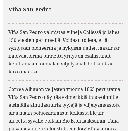
Viña San Pedro
Viña San Pedro valmistaa viinejä Chilessä jo lähes
150 vuoden perinteellä. Voidaan todeta, että
syntyjään pioneerina ja nykyisin uuden maailman
innovaattorina tunnettu yritys on osallistunut
kehittämään toimialan viljelysmahdollisuuksia
koko maassa.
Correa Albanon veljesten vuonna 1865 perustama
Viña San Pedro näyttää esimerkkiä innovoinnille
etsimällä ainutlaatuisia tyylejä ja viljelysmaastoja
aina maan pohjoisimmasta kolkasta Elquin
alueelta syvälle etelään Bio Bion laaksoihin. Tänä
päivänä viinien valmistukseen käytettäviä raaka-