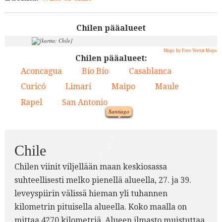
Chilen pääalueet
Maps by Free Vector Maps
Chilen pääalueet:
Aconcagua
Bío Bío
Casablanca
1.
2.
3.
5.
Curicó
Limarí
Maipo
Maule
4.
5.
6.
7.
Rapel
San Antonio
8.
9.
1.
Santiago
3.
6.
9.
8.
Chile
4.
7.
Chilen viinit viljellään maan keskiosassa
2.
suhteellisesti melko pienellä alueella, 27. ja 39.
leveyspiirin välissä hieman yli tuhannen
kilometrin pituisella alueella. Koko maalla on
mittaa 4270 kilometriä. Alueen ilmasto muistuttaa