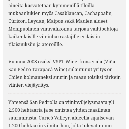
aineita kasvatetaan kymmenillä tiloilla
mukaanlukien myös Casablancan, Cachapoalin,
Cúricon, Leydan, Maipon sekä Maulen alueet.
Monipuolinen viinivalikoima tarjoaa vaihtoehtoja
kaikenlaisille viininharrastajille erilaisiin
tilaisuuksiin ja ateroillle.
Vuonna 2008 osaksi VSPT Wine -konsernia (Viña
San Pedro Tarapacá Wine) sulautunut yritys on
Chilen kolmanneksi suurin ja maan toisiksi tärkein
viinien viejäyritys.
Yhteensä San Pedrolla on viininviljelysmaata yli
2.500 hehtaaria ja se omistaa yhden maailman
suurimmista, Curicó Valleyn alueella sijaitsevan
1.200 hehtaarin viinitarhan, jolta tulevat muun