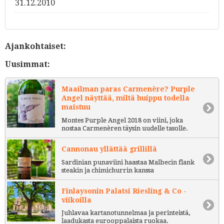
31.12.2010
Ajankohtaiset:
Uusimmat:
Maailman paras Carmenère? Purple
Angel näyttää, miltä huippu todella
maistuu
Montes Purple Angel 2018 on viini, joka
nostaa Carmenèren täysin uudelle tasolle.
Cannonau yllättää grillillä
Sardinian punaviini haastaa Malbecin flank
steakin ja chimichurrin kanssa
Finlaysonin Palatsi Riesling & Co -
viikoilla
Juhlavaa kartanotunnelmaa ja perinteistä,
laadukasta eurooppalaista ruokaa.