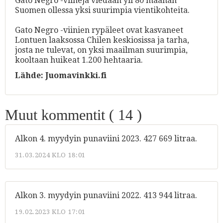
Gato Negro -viinejä viedään yli 80 maahan
Suomen ollessa yksi suurimpia vientikohteita.
Gato Negro -viinien rypäleet ovat kasvaneet
Lontuen laaksossa Chilen keskiosissa ja tarha,
josta ne tulevat, on yksi maailman suurimpia,
kooltaan huikeat 1.200 hehtaaria.
Lähde:
Juomavinkki.fi
Muut kommentit (
14
)
Alkon 4. myydyin punaviini 2023. 427 669 litraa.
31.03.2024 KLO 18:01
Alkon 3. myydyin punaviini 2022. 413 944 litraa.
19.02.2023 KLO 17:01