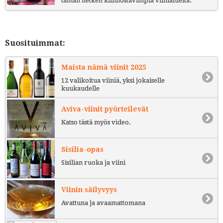
tämän hetken kiinnostavimpia viinialueita.
Suosituimmat:
Maista nämä viinit 2025
12 valikoitua viiniä, yksi jokaiselle
kuukaudelle
Aviva-viinit pyörteilevät
Katso tästä myös video.
Sisilia-opas
Sisilian ruoka ja viini
Viinin säilyvyys
Avattuna ja avaamattomana