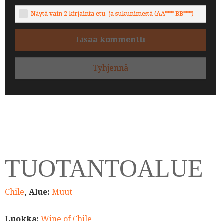
Näytä vain 2 kirjainta etu- ja sukunimestä (AA*** BB***)
Lisää kommentti
Tyhjennä
TUOTANTOALUE
Chile
, Alue:
Muut
Luokka:
Wine of Chile