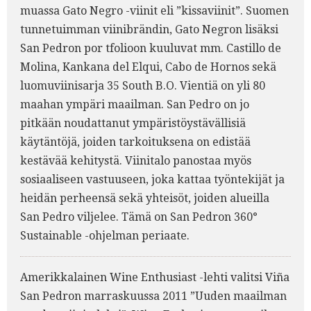
muassa Gato Negro -viinit eli ”kissaviinit”. Suomen
tunnetuimman viinibrändin, Gato Negron lisäksi
San Pedron por tfolioon kuuluvat mm. Castillo de
Molina, Kankana del Elqui, Cabo de Hornos sekä
luomuviinisarja 35 South B.O. Vientiä on yli 80
maahan ympäri maailman. San Pedro on jo
pitkään noudattanut ympäristöystävällisiä
käytäntöjä, joiden tarkoituksena on edistää
kestävää kehitystä. Viinitalo panostaa myös
sosiaaliseen vastuuseen, joka kattaa työntekijät ja
heidän perheensä sekä yhteisöt, joiden alueilla
San Pedro viljelee. Tämä on San Pedron 360°
Sustainable -ohjelman periaate.
Amerikkalainen Wine Enthusiast -lehti valitsi Viña
San Pedron marraskuussa 2011 ”Uuden maailman