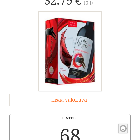
32.79 €
(3 l)
Lisää valokuva
PISTEET
68