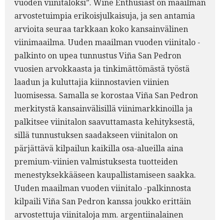
vuoden viinitaloksi”. Wine Enthusiast on maailman
arvostetuimpia erikoisjulkaisuja, ja sen antamia
arvioita seuraa tarkkaan koko kansainvälinen
viinimaailma. Uuden maailman vuoden viinitalo -
palkinto on upea tunnustus Viña San Pedron
vuosien arvokkaasta ja tinkimättömästä työstä
laadun ja kuluttajia kiinnostavien viinien
luomisessa. Samalla se korostaa Viña San Pedron
merkitystä kansainvälisillä viinimarkkinoilla ja
palkitsee viinitalon saavuttamasta kehityksestä,
sillä tunnustuksen saadakseen viinitalon on
pärjättävä kilpailun kaikilla osa-alueilla aina
premium-viinien valmistuksesta tuotteiden
menestyksekkääseen kaupallistamiseen saakka.
Uuden maailman vuoden viinitalo -palkinnosta
kilpaili Viña San Pedron kanssa joukko erittäin
arvostettuja viinitaloja mm. argentiinalainen