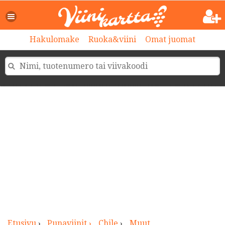
>
Hakulomake
Ruoka&viini
Omat juomat
Etusivu
›
Punaviinit ›
Chile
›
Muut