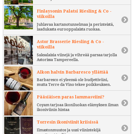
Finlaysonin Palatsi Riesling & Co -
viikoilla
Juhlavaa kartanotunnelmaa ja perinteistä,
laadukasta eurooppalaista ruokaa.
Astor Brasserie Riesling & Co -
viikoilla
Saksalaisia viinejä ja vihreää parsaa tarjolla
Astorissa Tampereella.
Alkon halvin Barbaresco yllättää
Barbaresco ei yleensä ole budjettiviini,
mutta Terre da Vino tekee poikkeuksen.
Pääsiäisen paras lammasviini?
Coyam tarjoaa ikoniluokan elämyksen ilman
ikoniviinin hintaa
Torresin ikoniviinit kriisissä
Ilmastonmuutos ja uusi viinintekijä