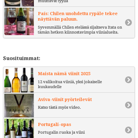
muuttavat tyyliä
País: Chilen unohdettu rypäle tekee
näyttävän paluun.
Syvemmällä Chilen etelässä sijaitseva Itata on
tämän hetken kiinnostavimpia viinialueita.
Suosituimmat:
Maista nämä viinit 2025
12 valikoitua viiniä, yksi jokaiselle
kuukaudelle
Aviva-viinit pyörteilevät
Katso tästä myös video.
Portugali-opas
Portugalin ruoka ja viini