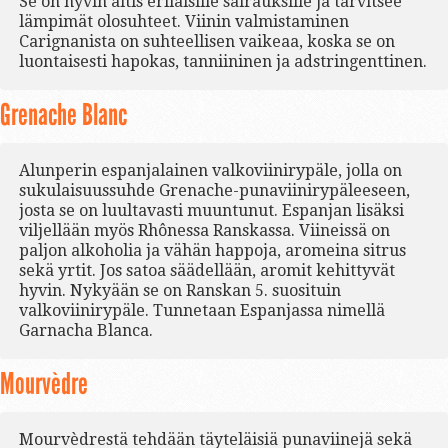
Se on hyvin altis erilaisille sairauksille ja tarvitsee
lämpimät olosuhteet. Viinin valmistaminen
Carignanista on suhteellisen vaikeaa, koska se on
luontaisesti hapokas, tanniininen ja adstringenttinen.
Grenache Blanc
Alunperin espanjalainen valkoviinirypäle, jolla on
sukulaisuussuhde Grenache-punaviinirypäleeseen,
josta se on luultavasti muuntunut. Espanjan lisäksi
viljellään myös Rhônessa Ranskassa. Viineissä on
paljon alkoholia ja vähän happoja, aromeina sitrus
sekä yrtit. Jos satoa säädellään, aromit kehittyvät
hyvin. Nykyään se on Ranskan 5. suosituin
valkoviinirypäle. Tunnetaan Espanjassa nimellä
Garnacha Blanca.
Mourvèdre
Mourvèdrestä tehdään täyteläisiä punaviinejä sekä