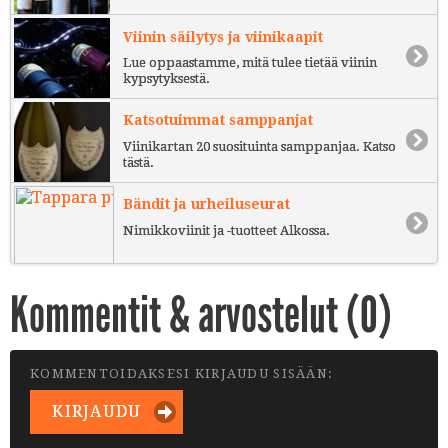
Viinin säilytys ja viinikaapit
Lue oppaastamme, mitä tulee tietää viinin
kypsytyksestä.
Katsotuimmat samppanjat
Viinikartan 20 suosituinta samppanjaa. Katso
tästä.
Bändit ja urheiluseurat
Nimikkoviinit ja -tuotteet Alkossa.
Kommentit & arvostelut (
0
)
KOMMENTOIDAKSESI KIRJAUDU SISÄÄN:
KIRJAUDU