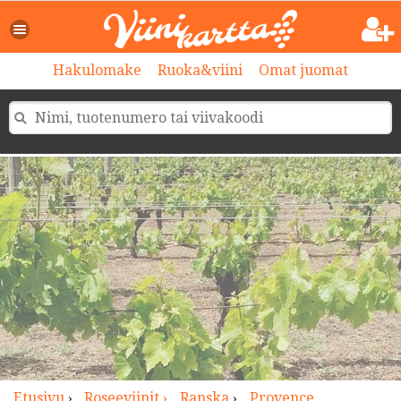
>
Hakulomake
Ruoka&viini
Omat juomat
Etusivu
›
Roseeviinit ›
Ranska
›
Provence