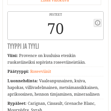
Lisää valokuva
PISTEET
70
TYYPPI JA TYYLI
Viini:
Provence on kuuluisa etenkin
ruokaviineiksi sopivista roseeviineistään.
Päätyyppi:
Roseeviinit
Luonnehdinta:
Vaaleanpunainen, kuiva,
hapokas, villivadelmainen, metsämansikkainen,
aprikoosinen, hennon timjaminen, mineraalinen
Rypäleet:
Carignan, Cinsault, Grenache Blanc,
Mourvèdre, Syrah