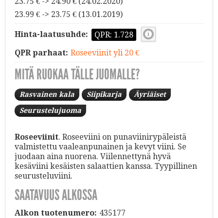
23.75 € -> 24.90 € (24.02.2020)
23.99 € -> 23.75 € (13.01.2019)
Hinta-laatusuhde:
QPR: 1.728
QPR parhaat:
Roseeviinit yli 20 €
MITÄ RUOKAA TÄLLE JUOMALLE?
Rasvainen kala
Siipikarja
Äyriäiset
Seurustelujuoma
Roseeviinit
. Roseeviini on punaviinirypäleistä
valmistettu vaaleanpunainen ja kevyt viini. Se
juodaan aina nuorena. Viilennettynä hyvä
kesäviini kesäisten salaattien kanssa. Tyypillinen
seurusteluviini.
SAATAVUUS ALKOSSA
Alkon tuotenumero:
435177