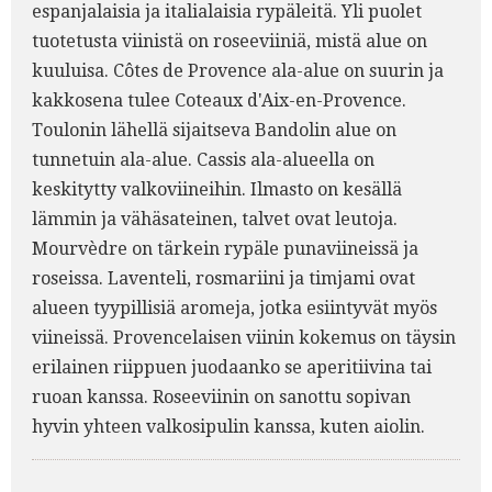
espanjalaisia ja italialaisia rypäleitä. Yli puolet
tuotetusta viinistä on roseeviiniä, mistä alue on
kuuluisa. Côtes de Provence ala-alue on suurin ja
kakkosena tulee Coteaux d'Aix-en-Provence.
Toulonin lähellä sijaitseva Bandolin alue on
tunnetuin ala-alue. Cassis ala-alueella on
keskitytty valkoviineihin. Ilmasto on kesällä
lämmin ja vähäsateinen, talvet ovat leutoja.
Mourvèdre on tärkein rypäle punaviineissä ja
roseissa. Laventeli, rosmariini ja timjami ovat
alueen tyypillisiä aromeja, jotka esiintyvät myös
viineissä. Provencelaisen viinin kokemus on täysin
erilainen riippuen juodaanko se aperitiivina tai
ruoan kanssa. Roseeviinin on sanottu sopivan
hyvin yhteen valkosipulin kanssa, kuten aiolin.