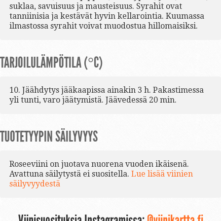
suklaa, savuisuus ja mausteisuus. Syrahit ovat
tanniinisia ja kestävät hyvin kellarointia. Kuumassa
ilmastossa syrahit voivat muodostua hillomaisiksi.
TARJOILULÄMPÖTILA (°C)
10. Jäähdytys jääkaapissa ainakin 3 h. Pakastimessa
yli tunti, varo jäätymistä. Jäävedessä 20 min.
TUOTETYYPIN SÄILYVYYS
Roseeviini on juotava nuorena vuoden ikäisenä.
Avattuna säilytystä ei suositella.
Lue lisää viinien
säilyvyydestä
Viinisuosituksia Instagramissa:
@viinikartta.fi