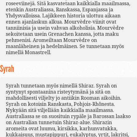
roseeviinejä. Sitä kasvatetaan kaikkialla maailmassa,
etenkin Australiassa, Ranskassa, Espanjassa ja
Yhdysvalloissa. Lajikkeen historia ulottuu aikaan
ennen ajanlaskun alkua. Mourvèdre-viinit ovat
tanniinisia ja usein vahvan alkoholisia. Mourvèdre
sekoitetaan usein Grenachen kanssa, jotta maku
pehmenisi. Aromeiltaan Mourvèdre on
maanläheinen ja hedelmäinen. Se tunnetaan myös
nimellä Monastrell.
Syrah
Syrah tunnetaan myös nimellä Shiraz. Syrah on
syntynyt spontaanina risteytymänä ja sitä on
mahdollisesti viljelty jo antiikin Rooman aikoihin.
Syrah on kotoisin Ranskasta, Pohjois-Rhônesta.
Nykyään sitä viljellään kaikkialla maailmassa.
Australiassa se on suosituin rypäle ja Barossan laakso
on Australian tunnetuin Shiraz-alue. Shirazin
aromeita ovat luumu, kirsikka, karhunvatukka,
kukkaisuus, mustapippuri, eukalyptus, yrtit, lakritsi,