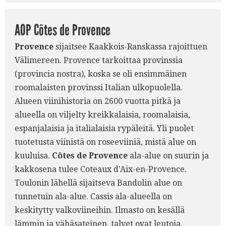
AOP Côtes de Provence
Provence
sijaitsee Kaakkois-Ranskassa rajoittuen
Välimereen. Provence tarkoittaa provinssia
(provincia nostra), koska se oli ensimmäinen
roomalaisten provinssi Italian ulkopuolella.
Alueen viinihistoria on 2600 vuotta pitkä ja
alueella on viljelty kreikkalaisia, roomalaisia,
espanjalaisia ja italialaisia rypäleitä. Yli puolet
tuotetusta viinistä on roseeviiniä, mistä alue on
kuuluisa.
Côtes de Provence
ala-alue on suurin ja
kakkosena tulee Coteaux d'Aix-en-Provence.
Toulonin lähellä sijaitseva Bandolin alue on
tunnetuin ala-alue. Cassis ala-alueella on
keskitytty valkoviineihin. Ilmasto on kesällä
lämmin ja vähäsateinen, talvet ovat leutoja.