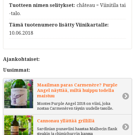
Tuotteen nimen selitykset:
château = Viinitila tai
-talo.
Tämä tuotenumero lisätty Viinikartalle:
10.06.2018
Ajankohtaiset:
Uusimmat:
Maailman paras Carmenère? Purple
Angel näyttää, miltä huippu todella
maistuu
Montes Purple Angel 2018 on viini, joka
nostaa Carmenèren täysin uudelle tasolle.
Cannonau yllättää grillillä
Sardinian punaviini haastaa Malbecin flank
steakin ja chimichurrin kanssa