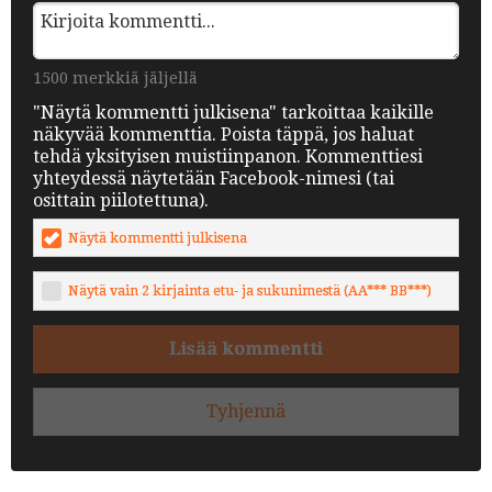
1500 merkkiä jäljellä
"Näytä kommentti julkisena" tarkoittaa kaikille
näkyvää kommenttia. Poista täppä, jos haluat
tehdä yksityisen muistiinpanon. Kommenttiesi
yhteydessä näytetään Facebook-nimesi (tai
osittain piilotettuna).
Näytä kommentti julkisena
Näytä vain 2 kirjainta etu- ja sukunimestä (AA*** BB***)
Lisää kommentti
Tyhjennä