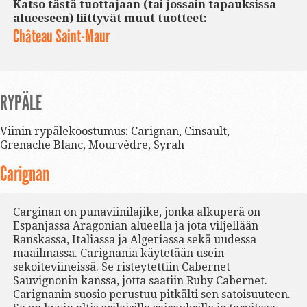
Katso tästä tuottajaan (tai jossain tapauksissa
alueeseen) liittyvät muut tuotteet:
Château Saint-Maur
RYPÄLE
Viinin rypälekoostumus:
Carignan
,
Cinsault
,
Grenache Blanc
,
Mourvèdre
,
Syrah
Carignan
Carginan on punaviinilajike, jonka alkuperä on
Espanjassa Aragonian alueella ja jota viljellään
Ranskassa, Italiassa ja Algeriassa sekä uudessa
maailmassa. Carignania käytetään usein
sekoiteviineissä. Se risteytettiin Cabernet
Sauvignonin kanssa, jotta saatiin Ruby Cabernet.
Carignanin suosio perustuu pitkälti sen satoisuuteen.