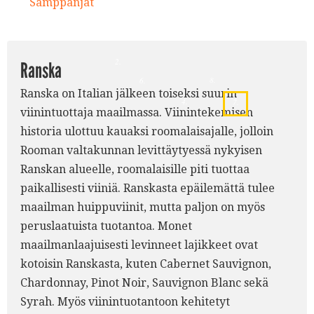
5.
Samppanjat
9.
3.
2.
Ranska
8.
6.
Ranska on Italian jälkeen toiseksi suurin
4.
7.
viinintuottaja maailmassa. Viinintekemisen
historia ulottuu kauaksi roomalaisajalle, jolloin
Rooman valtakunnan levittäytyessä nykyisen
Ranskan alueelle, roomalaisille piti tuottaa
paikallisesti viiniä. Ranskasta epäilemättä tulee
maailman huippuviinit, mutta paljon on myös
peruslaatuista tuotantoa. Monet
maailmanlaajuisesti levinneet lajikkeet ovat
kotoisin Ranskasta, kuten Cabernet Sauvignon,
Chardonnay, Pinot Noir, Sauvignon Blanc sekä
Syrah. Myös viinintuotantoon kehitetyt