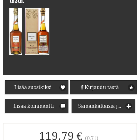
Lisää suosikiksi
Kirjaudu tästä
Lisää kommentti
Samankaltaisia juomia
119.79 €
(0.7 l)