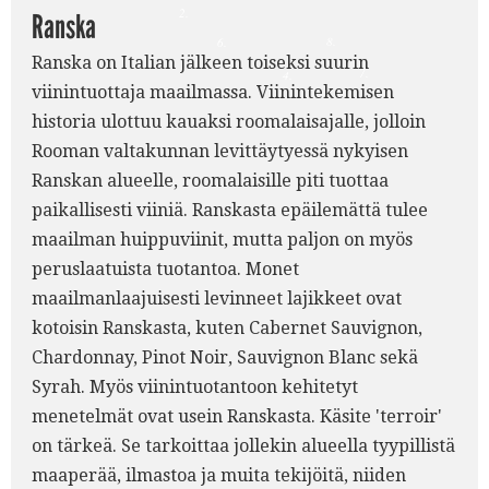
2.
Ranska
8.
6.
Ranska on Italian jälkeen toiseksi suurin
7.
4.
viinintuottaja maailmassa. Viinintekemisen
historia ulottuu kauaksi roomalaisajalle, jolloin
Rooman valtakunnan levittäytyessä nykyisen
Ranskan alueelle, roomalaisille piti tuottaa
paikallisesti viiniä. Ranskasta epäilemättä tulee
maailman huippuviinit, mutta paljon on myös
peruslaatuista tuotantoa. Monet
maailmanlaajuisesti levinneet lajikkeet ovat
kotoisin Ranskasta, kuten Cabernet Sauvignon,
Chardonnay, Pinot Noir, Sauvignon Blanc sekä
Syrah. Myös viinintuotantoon kehitetyt
menetelmät ovat usein Ranskasta. Käsite 'terroir'
on tärkeä. Se tarkoittaa jollekin alueella tyypillistä
maaperää, ilmastoa ja muita tekijöitä, niiden