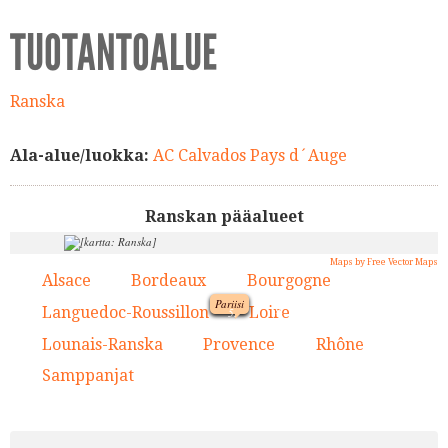
TUOTANTOALUE
Ranska
Ala-alue/luokka:
AC Calvados Pays d´Auge
Ranskan pääalueet
Maps by Free Vector Maps
Alsace
Bordeaux
Bourgogne
1.
2.
3.
Pariisi
9.
Languedoc-Roussillon
Loire
4.
5.
1.
Lounais-Ranska
Provence
Rhône
6.
7.
8.
5.
Samppanjat
9.
3.