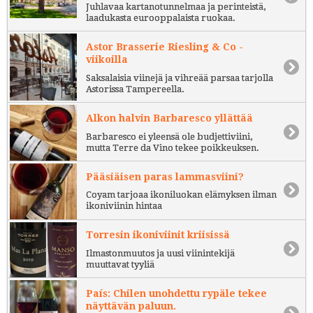
Juhlavaa kartanotunnelmaa ja perinteistä,
laadukasta eurooppalaista ruokaa.
Astor Brasserie Riesling & Co -
viikoilla
Saksalaisia viinejä ja vihreää parsaa tarjolla
Astorissa Tampereella.
Alkon halvin Barbaresco yllättää
Barbaresco ei yleensä ole budjettiviini,
mutta Terre da Vino tekee poikkeuksen.
Pääsiäisen paras lammasviini?
Coyam tarjoaa ikoniluokan elämyksen ilman
ikoniviinin hintaa
Torresin ikoniviinit kriisissä
Ilmastonmuutos ja uusi viinintekijä
muuttavat tyyliä
País: Chilen unohdettu rypäle tekee
näyttävän paluun.