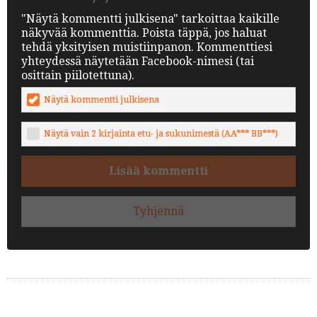
"Näytä kommentti julkisena" tarkoittaa kaikille
näkyvää kommenttia. Poista täppä, jos haluat
tehdä yksityisen muistiinpanon. Kommenttiesi
yhteydessä näytetään Facebook-nimesi (tai
osittain piilotettuna).
Näytä kommentti julkisena
Näytä vain 2 kirjainta etu- ja sukunimestä (AA*** BB***)
Lisää kommentti
Tyhjennä