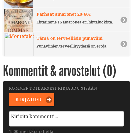
Parhaat amaronet 20-60€
Listasimme 16 amaronea eri hintaluokista.
Tämä on terveellisin punaviini
Punaviinien terveellisyydessä on eroja.
Kommentit & arvostelut (
0
)
KOMMENTOIDAKSESI KIRJAUDU SISÄÄN:
KIRJAUDU
1500 merkkiä jäljellä