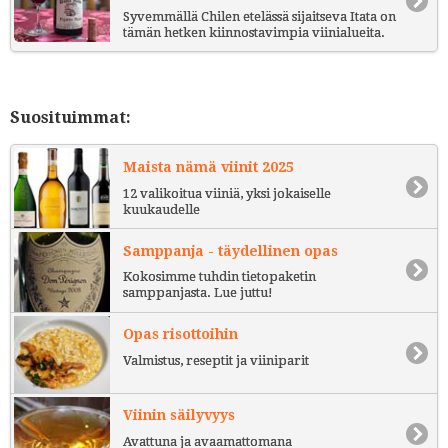
Syvemmällä Chilen etelässä sijaitseva Itata on
tämän hetken kiinnostavimpia viinialueita.
Suosituimmat:
Maista nämä viinit 2025
12 valikoitua viiniä, yksi jokaiselle
kuukaudelle
Samppanja - täydellinen opas
Kokosimme tuhdin tietopaketin
samppanjasta. Lue juttu!
Opas risottoihin
Valmistus, reseptit ja viiniparit
Viinin säilyvyys
Avattuna ja avaamattomana