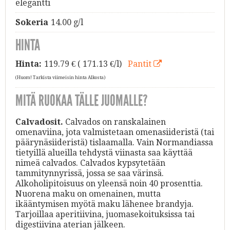
elegantti
Sokeria
14.00 g/l
HINTA
Hinta:
119.79
€ ( 171.13 €/l)
Pantit
(Huom! Tarkista viimeisin hinta Alkosta)
MITÄ RUOKAA TÄLLE JUOMALLE?
Calvadosit.
Calvados on ranskalainen
omenaviina, jota valmistetaan omenasiideristä (tai
päärynäsiideristä) tislaamalla. Vain Normandiassa
tietyillä alueilla tehdystä viinasta saa käyttää
nimeä calvados. Calvados kypsytetään
tammitynnyrissä, jossa se saa värinsä.
Alkoholipitoisuus on yleensä noin 40 prosenttia.
Nuorena maku on omenainen, mutta
ikääntymisen myötä maku lähenee brandyja.
Tarjoillaa aperitiivina, juomasekoituksissa tai
digestiivina aterian jälkeen.