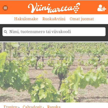
>
Hakulomake
Ruoka&viini
Omat juomat
Etusivu
›
Calvadosit ›
Ranska