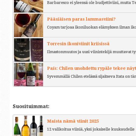
Barbaresco ei yleensä ole budjettiviini, mutta 
Pääsiäisen paras lammasviini?
Coyam tarjoaa ikoniluokan elämyksen ilman iko
Torresin ikoniviinit kriisissä
Ilmastonmuutos ja uusi viinintekijä muuttavat ty
País: Chilen unohdettu rypäle tekee näy
Syvemmällä Chilen etelässä sijaitseva Itata on t
Suosituimmat:
Maista nämä viinit 2025
12 valikoitua viiniä, yksi jokaiselle kuukaudelle