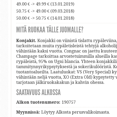
49.00 € -> 49.99 € (13.01.2019)
50.75 € -> 49.00 € (09.03.2018)
50.00 € -> 50.75 € (14.01.2018)
MITÄ RUOKAA TÄLLE JUOMALLE?
Konjakit.
Konjakki on viinistä tislattu rypäleviin
tarkoitetaan muita rypäletisleistä tehtyjä alkoho
vähintään kaksi vuotta. Congnac on jaettu kuuteen 
Champage tarkoittaa arvostetuimmilla alueilla kas
rypäleistä, 95% on Ugni blancia. Yhteen konjakkili
tammitynnyrikypsytyksestä ja sokerikulööristä. Konj
tuotantoalueilta. Laatuluokat: VS (Very Special) k
vähintään neljä vuotta, XO (Extra Old) kypsytetty 
tarjotaan jälkiruokakakun ja kahvin ohessa.
SAATAVUUS ALKOSSA
Alkon tuotenumero:
190757
Myynnissä:
Löytyy Alkosta perusvalikoimasta.