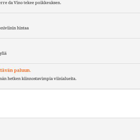
Terre da Vino tekee poikkeuksen.
niviinin hintaa
yliä
ttävän paluun.
ämän hetken kiinnostavimpia viinialueita.