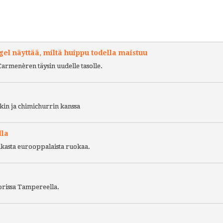
l näyttää, miltä huippu todella maistuu
Carmenèren täysin uudelle tasolle.
kin ja chimichurrin kanssa
lla
ukasta eurooppalaista ruokaa.
torissa Tampereella.