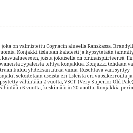
a, joka on valmistettu Cognacin alueella Ranskassa. Brandyl
lijuomia. Konjakki tislataan kahdesti ja kypsytetään tammit
kasvualueeseen, joista jokaisella on ominaispiirteensä. Fi
vaneista rypäleistä tehtyä konjakkia. Konjakki tehdään va
traan kuluu yhdeksän litraa viiniä. Rusehtava väri syntyy
akit sekoitetaan useista eri tisleistä eri vuosikerroilta ja
ypsytetty vähintään 2 vuotta, VSOP (Very Superior Old Pale
vähintään 6 vuotta, keskimäärin 20 vuotta. Konjakkia perin