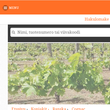
>
MENU
Hakulomake
Etusivu
›
Konjakit ›
Ranska
›
Cognac