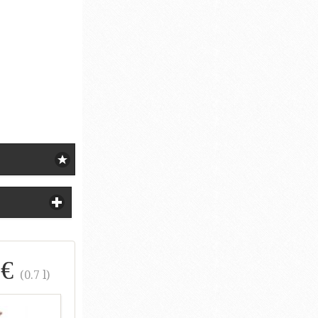
 €
(0.7 l)