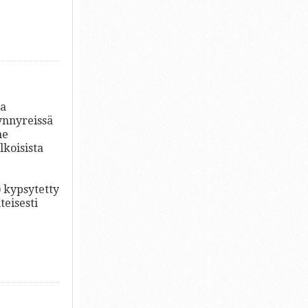
la
ynnyreissä
ne
lkoisista
) kypsytetty
teisesti