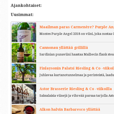
Ajankohtaiset:
Uusimmat:
Maailman paras Carmenère? Purple Ange
Montes Purple Angel 2018 on viini, joka nostaa 
Cannonau yllättää grillillä
Sardinian punaviini haastaa Malbecin flank stea
Finlaysonin Palatsi Riesling & Co -viikoi
Juhlavaa kartanotunnelmaa ja perinteistä, laad
Astor Brasserie Riesling & Co -viikoilla
Saksalaisia viinejä ja vihreää parsaa tarjolla As
Alkon halvin Barbaresco yllättää