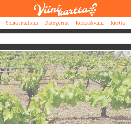
Selaa maittain
Kategoriat
Ruoka&viini
Kartta