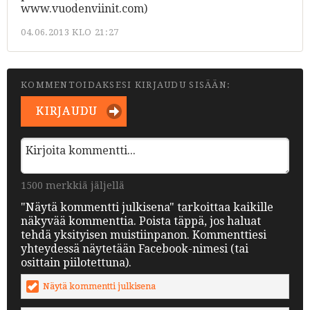
www.vuodenviinit.com)
04.06.2013 KLO 21:27
KOMMENTOIDAKSESI KIRJAUDU SISÄÄN:
KIRJAUDU
1500 merkkiä jäljellä
"Näytä kommentti julkisena" tarkoittaa kaikille
näkyvää kommenttia. Poista täppä, jos haluat
tehdä yksityisen muistiinpanon. Kommenttiesi
yhteydessä näytetään Facebook-nimesi (tai
osittain piilotettuna).
Näytä kommentti julkisena