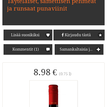
Täyteläiset, samettisen pehmeät
ja runsaat punaviinit
Lisää suosikiksi
Kirjaudu tästä
Kommentit (1)
Samankaltaisia juomia
8.98 €
(0.75 l)