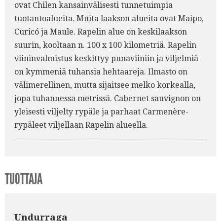
ovat Chilen kansainvälisesti tunnetuimpia
tuotantoalueita. Muita laakson alueita ovat Maipo,
Curicó ja Maule. Rapelin alue on keskilaakson
suurin, kooltaan n. 100 x 100 kilometriä. Rapelin
viininvalmistus keskittyy punaviiniin ja viljelmiä
on kymmeniä tuhansia hehtaareja. Ilmasto on
välimerellinen, mutta sijaitsee melko korkealla,
jopa tuhannessa metrissä. Cabernet sauvignon on
yleisesti viljelty rypäle ja parhaat Carmenère-
rypäleet viljellaan Rapelin alueella.
TUOTTAJA
Undurraga