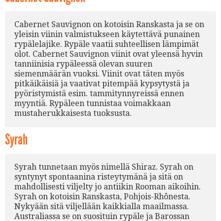
Cabernet Sauvignon on kotoisin Ranskasta ja se on
yleisin viinin valmistukseen käytettävä punainen
rypälelajike. Rypäle vaatii suhteellisen lämpimät
olot. Cabernet Sauvignon viinit ovat yleensä hyvin
tanniinisia rypäleessä olevan suuren
siemenmäärän vuoksi. Viinit ovat täten myös
pitkäikäisiä ja vaativat pitempää kypsytystä ja
pyöristymistä esim. tammitynnyreissä ennen
myyntiä. Rypäleen tunnistaa voimakkaan
mustaherukkaisesta tuoksusta.
Syrah
Syrah tunnetaan myös nimellä Shiraz. Syrah on
syntynyt spontaanina risteytymänä ja sitä on
mahdollisesti viljelty jo antiikin Rooman aikoihin.
Syrah on kotoisin Ranskasta, Pohjois-Rhônesta.
Nykyään sitä viljellään kaikkialla maailmassa.
Australiassa se on suosituin rypäle ja Barossan