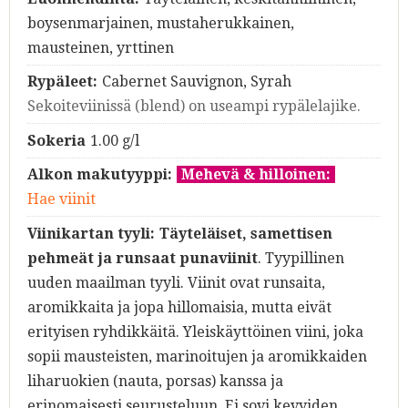
boysenmarjainen, mustaherukkainen,
mausteinen, yrttinen
Rypäleet:
Cabernet Sauvignon, Syrah
Sekoiteviinissä (blend) on useampi rypälelajike.
Sokeria
1.00 g/l
Alkon makutyyppi:
Mehevä & hilloinen:
Hae viinit
Viinikartan tyyli:
Täyteläiset, samettisen
pehmeät ja runsaat punaviinit
. Tyypillinen
uuden maailman tyyli. Viinit ovat runsaita,
aromikkaita ja jopa hillomaisia, mutta eivät
erityisen ryhdikkäitä. Yleiskäyttöinen viini, joka
sopii mausteisten, marinoitujen ja aromikkaiden
liharuokien (nauta, porsas) kanssa ja
erinomaisesti seurusteluun. Ei sovi kevyiden