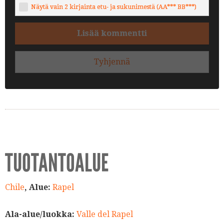
Näytä vain 2 kirjainta etu- ja sukunimestä (AA*** BB***)
Lisää kommentti
Tyhjennä
TUOTANTOALUE
Chile
, Alue:
Rapel
Ala-alue/luokka:
Valle del Rapel