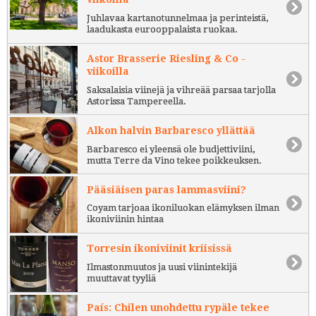
Juhlavaa kartanotunnelmaa ja perinteistä,
laadukasta eurooppalaista ruokaa.
Astor Brasserie Riesling & Co -
viikoilla
Saksalaisia viinejä ja vihreää parsaa tarjolla
Astorissa Tampereella.
Alkon halvin Barbaresco yllättää
Barbaresco ei yleensä ole budjettiviini,
mutta Terre da Vino tekee poikkeuksen.
Pääsiäisen paras lammasviini?
Coyam tarjoaa ikoniluokan elämyksen ilman
ikoniviinin hintaa
Torresin ikoniviinit kriisissä
Ilmastonmuutos ja uusi viinintekijä
muuttavat tyyliä
País: Chilen unohdettu rypäle tekee