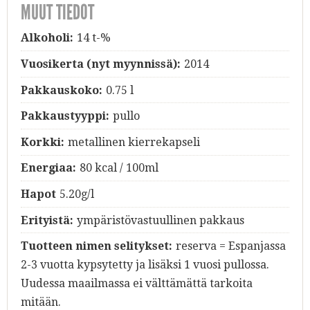
MUUT TIEDOT
Alkoholi:
14 t-%
Vuosikerta (nyt myynnissä):
2014
Pakkauskoko:
0.75 l
Pakkaustyyppi:
pullo
Korkki:
metallinen kierrekapseli
Energiaa:
80 kcal / 100ml
Hapot
5.20g/l
Erityistä:
ympäristövastuullinen pakkaus
Tuotteen nimen selitykset:
reserva = Espanjassa
2-3 vuotta kypsytetty ja lisäksi 1 vuosi pullossa.
Uudessa maailmassa ei välttämättä tarkoita
mitään.