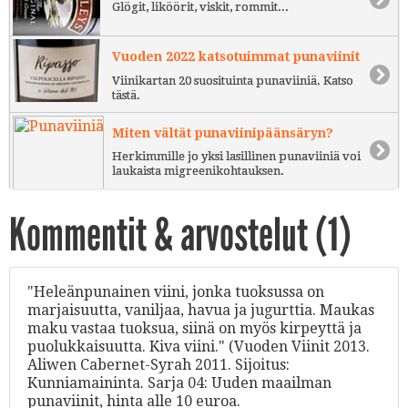
Glögit, liköörit, viskit, rommit...
Vuoden 2022 katsotuimmat punaviinit
Viinikartan 20 suosituinta punaviiniä. Katso
tästä.
Miten vältät punaviinipäänsäryn?
Herkimmille jo yksi lasillinen punaviiniä voi
laukaista migreenikohtauksen.
Kommentit & arvostelut (
1
)
"Heleänpunainen viini, jonka tuoksussa on
marjaisuutta, vaniljaa, havua ja jugurttia. Maukas
maku vastaa tuoksua, siinä on myös kirpeyttä ja
puolukkaisuutta. Kiva viini." (Vuoden Viinit 2013.
Aliwen Cabernet-Syrah 2011. Sijoitus:
Kunniamaininta. Sarja 04: Uuden maailman
punaviinit, hinta alle 10 euroa.