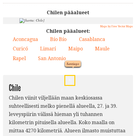
Chilen pääalueet
Maps by Free Vector Maps
Chilen pääalueet:
Aconcagua
Bío Bío
Casablanca
1.
2.
3.
5.
Curicó
Limarí
Maipo
Maule
4.
5.
6.
7.
Rapel
San Antonio
8.
9.
1.
Santiago
3.
6.
9.
8.
Chile
4.
7.
Chilen viinit viljellään maan keskiosassa
2.
suhteellisesti melko pienellä alueella, 27. ja 39.
leveyspiirin välissä hieman yli tuhannen
kilometrin pituisella alueella. Koko maalla on
mittaa 4270 kilometriä. Alueen ilmasto muistuttaa