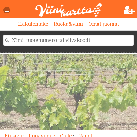
>
Hakulomake
Ruoka&viini
Omat juomat
Etusivu
›
Punaviinit ›
Chile
›
Rapel