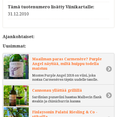
Tämä tuotenumero lisätty Viinikartalle:
31.12.2010
Ajankohtaiset:
Uusimmat:
Maailman paras Carmenère? Purple
Angel näyttää, miltä huippu todella
maistuu
Montes Purple Angel 2018 on viini, joka
nostaa Carmenèren täysin uudelle tasolle.
Cannonau yllättää grillillä
Sardinian punaviini haastaa Malbecin flank
steakin ja chimichurrin kanssa
Finlaysonin Palatsi Riesling & Co -
viikoilla