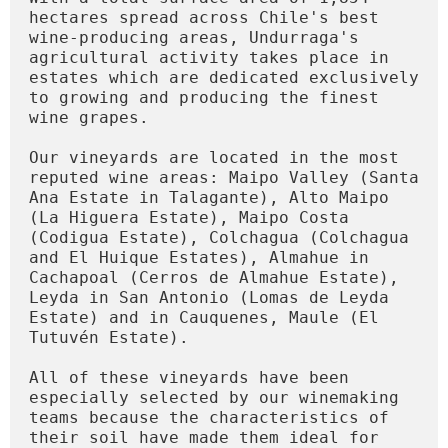
hectares spread across Chile's best 
wine-producing areas, Undurraga's 
agricultural activity takes place in 
estates which are dedicated exclusively 
to growing and producing the finest 
wine grapes.

Our vineyards are located in the most 
reputed wine areas: Maipo Valley (Santa 
Ana Estate in Talagante), Alto Maipo 
(La Higuera Estate), Maipo Costa 
(Codigua Estate), Colchagua (Colchagua 
and El Huique Estates), Almahue in 
Cachapoal (Cerros de Almahue Estate), 
Leyda in San Antonio (Lomas de Leyda 
Estate) and in Cauquenes, Maule (El 
Tutuvén Estate).

All of these vineyards have been 
especially selected by our winemaking 
teams because the characteristics of 
their soil have made them ideal for 