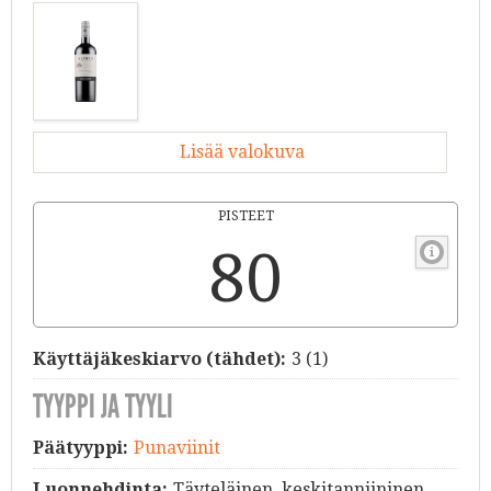
Lisää valokuva
PISTEET
80
Käyttäjäkeskiarvo (tähdet):
3
(
1
)
TYYPPI JA TYYLI
Päätyyppi:
Punaviinit
Luonnehdinta:
Täyteläinen, keskitanniininen,