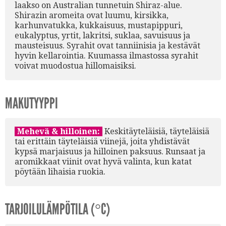
laakso on Australian tunnetuin Shiraz-alue.
Shirazin aromeita ovat luumu, kirsikka,
karhunvatukka, kukkaisuus, mustapippuri,
eukalyptus, yrtit, lakritsi, suklaa, savuisuus ja
mausteisuus. Syrahit ovat tanniinisia ja kestävät
hyvin kellarointia. Kuumassa ilmastossa syrahit
voivat muodostua hillomaisiksi.
MAKUTYYPPI
Mehevä & hilloinen:
Keskitäyteläisiä, täyteläisiä
tai erittäin täyteläisiä viinejä, joita yhdistävät
kypsä marjaisuus ja hilloinen paksuus. Runsaat ja
aromikkaat viinit ovat hyvä valinta, kun katat
pöytään lihaisia ruokia.
TARJOILULÄMPÖTILA (°C)