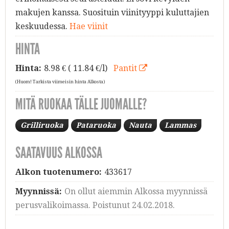
makujen kanssa. Suosituin viinityyppi kuluttajien
keskuudessa.
Hae viinit
HINTA
Hinta:
8.98
€ ( 11.84 €/l)
Pantit
(Huom! Tarkista viimeisin hinta Alkosta)
MITÄ RUOKAA TÄLLE JUOMALLE?
Grilliruoka
Pataruoka
Nauta
Lammas
SAATAVUUS ALKOSSA
Alkon tuotenumero:
433617
Myynnissä:
On ollut aiemmin Alkossa myynnissä
perusvalikoimassa. Poistunut 24.02.2018.