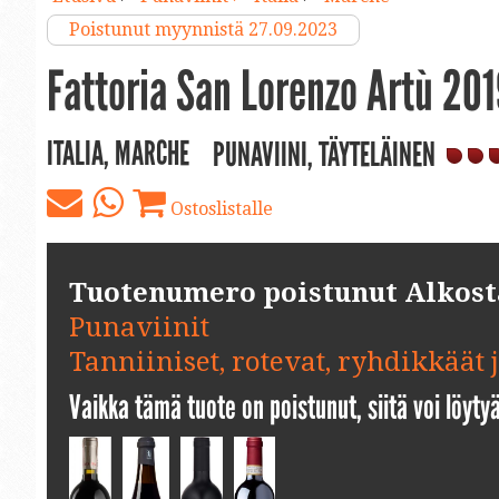
Poistunut myynnistä 27.09.2023
Fattoria San Lorenzo Artù 201
ITALIA, MARCHE
PUNAVIINI, TÄYTELÄINEN
Ostoslistalle
Tuotenumero poistunut Alkosta.
Punaviinit
Tanniiniset, rotevat, ryhdikkäät 
Vaikka tämä tuote on poistunut, siitä voi löyt