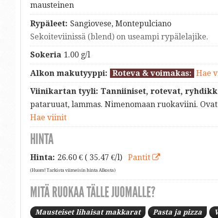
mausteinen
Rypäleet:
Sangiovese, Montepulciano
Sekoiteviinissä (blend) on useampi rypälelajike.
Sokeria
1.00 g/l
Alkon makutyyppi:
Roteva & voimakas:
Hae vi
Viinikartan tyyli:
Tanniiniset, rotevat, ryhdikk
pataruuat, lammas. Nimenomaan ruokaviini. Ovat 
Hae viinit
HINTA
Hinta:
26.60
€ ( 35.47 €/l)
Pantit
(Huom! Tarkista viimeisin hinta Alkosta)
MITÄ RUOKAA TÄLLE JUOMALLE?
Mausteiset lihaisat makkarat
Pasta ja pizza