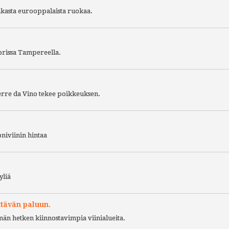
ukasta eurooppalaista ruokaa.
torissa Tampereella.
Terre da Vino tekee poikkeuksen.
niviinin hintaa
yliä
ttävän paluun.
ämän hetken kiinnostavimpia viinialueita.