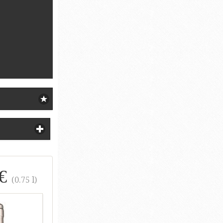
 €
(0.75 l)