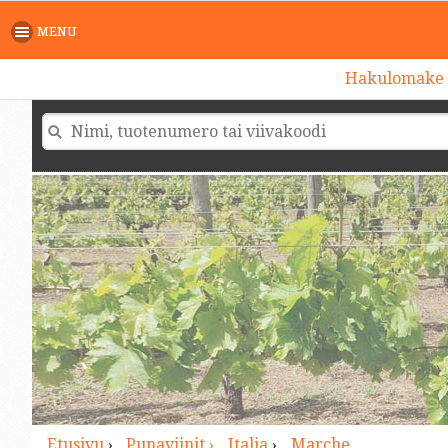
>
MENU
Hakulomake
Etusivu
›
Punaviinit ›
Italia
›
Marche