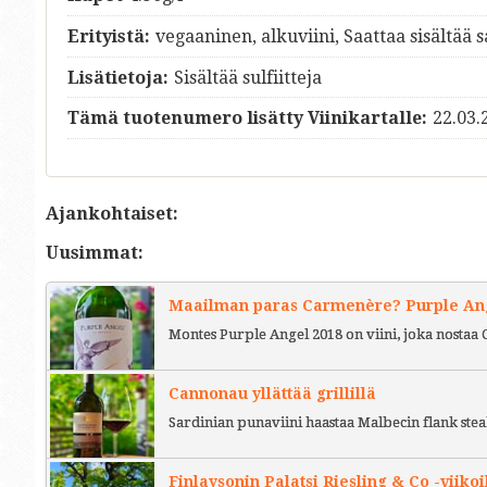
Erityistä:
vegaaninen, alkuviini, Saattaa sisältää 
Lisätietoja:
Sisältää sulfiitteja
Tämä tuotenumero lisätty Viinikartalle:
22.03.
Ajankohtaiset:
Uusimmat:
Maailman paras Carmenère? Purple Ange
Montes Purple Angel 2018 on viini, joka nostaa 
Cannonau yllättää grillillä
Sardinian punaviini haastaa Malbecin flank stea
Finlaysonin Palatsi Riesling & Co -viikoi