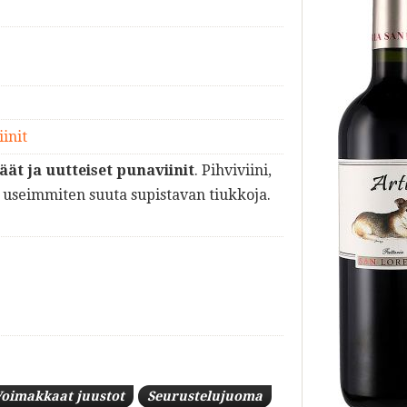
init
äät ja uutteiset punaviinit
. Pihviviini,
useimmiten suuta supistavan tiukkoja.
Voimakkaat juustot
Seurustelujuoma