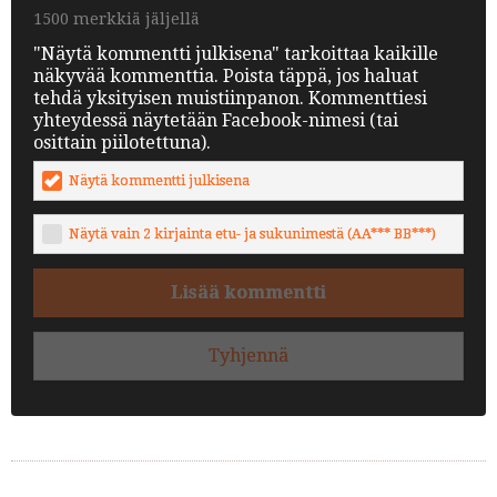
1500 merkkiä jäljellä
"Näytä kommentti julkisena" tarkoittaa kaikille
näkyvää kommenttia. Poista täppä, jos haluat
tehdä yksityisen muistiinpanon. Kommenttiesi
yhteydessä näytetään Facebook-nimesi (tai
osittain piilotettuna).
Näytä kommentti julkisena
Näytä vain 2 kirjainta etu- ja sukunimestä (AA*** BB***)
Lisää kommentti
Tyhjennä