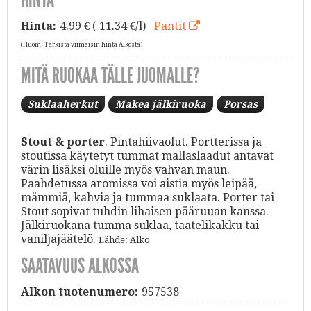
Hinta:
4.99
€ ( 11.34 €/l)
Pantit
(Huom! Tarkista viimeisin hinta Alkosta)
MITÄ RUOKAA TÄLLE JUOMALLE?
Suklaaherkut
Makea jälkiruoka
Porsas
Stout & porter
. Pintahiivaolut. Portterissa ja
stoutissa käytetyt tummat mallaslaadut antavat
värin lisäksi oluille myös vahvan maun.
Paahdetussa aromissa voi aistia myös leipää,
mämmiä, kahvia ja tummaa suklaata. Porter tai
Stout sopivat tuhdin lihaisen pääruuan kanssa.
Jälkiruokana tumma suklaa, taatelikakku tai
vaniljajäätelö.
Lähde: Alko
SAATAVUUS ALKOSSA
Alkon tuotenumero:
957538