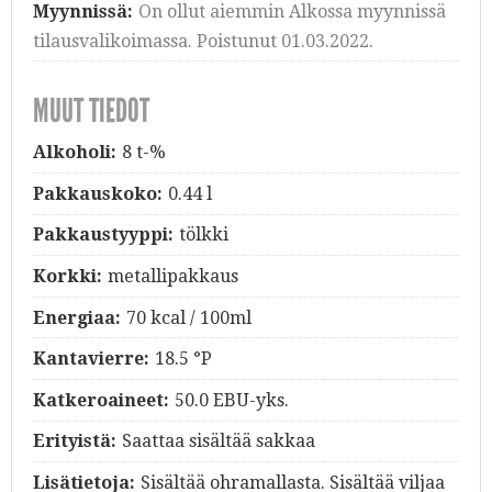
Myynnissä:
On ollut aiemmin Alkossa myynnissä
tilausvalikoimassa. Poistunut 01.03.2022.
MUUT TIEDOT
Alkoholi:
8 t-%
Pakkauskoko:
0.44 l
Pakkaustyyppi:
tölkki
Korkki:
metallipakkaus
Energiaa:
70 kcal / 100ml
Kantavierre:
18.5 °P
Katkeroaineet:
50.0 EBU-yks.
Erityistä:
Saattaa sisältää sakkaa
Lisätietoja:
Sisältää ohramallasta. Sisältää viljaa