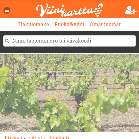
>
Hakulomake
Ruoka&viini
Omat juomat
Etusivu
›
Oluet ›
Englanti