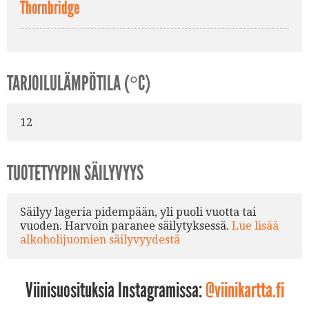
Thornbridge
TARJOILULÄMPÖTILA (°C)
12
TUOTETYYPIN SÄILYVYYS
Säilyy lageria pidempään, yli puoli vuotta tai
vuoden. Harvoin paranee säilytyksessä.
Lue lisää
alkoholijuomien säilyvyydestä
Viinisuosituksia Instagramissa:
@viinikartta.fi