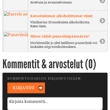
Avattuna ja avaamattomana
Katsotuimmat alkoholittomat viinit
Viinikartan 20 suosituinta alkoholitonta.
Katso tästä.
Miten vältät punaviinipäänsäryn?
Herkimmille jo yksi lasillinen punaviiniä voi
laukaista migreenikohtauksen.
Kommentit & arvostelut (
0
)
KOMMENTOIDAKSESI KIRJAUDU SISÄÄN:
KIRJAUDU