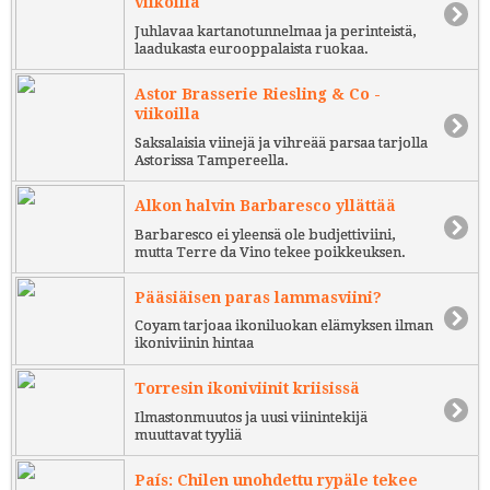
viikoilla
Juhlavaa kartanotunnelmaa ja perinteistä,
laadukasta eurooppalaista ruokaa.
Astor Brasserie Riesling & Co -
viikoilla
Saksalaisia viinejä ja vihreää parsaa tarjolla
Astorissa Tampereella.
Alkon halvin Barbaresco yllättää
Barbaresco ei yleensä ole budjettiviini,
mutta Terre da Vino tekee poikkeuksen.
Pääsiäisen paras lammasviini?
Coyam tarjoaa ikoniluokan elämyksen ilman
ikoniviinin hintaa
Torresin ikoniviinit kriisissä
Ilmastonmuutos ja uusi viinintekijä
muuttavat tyyliä
País: Chilen unohdettu rypäle tekee