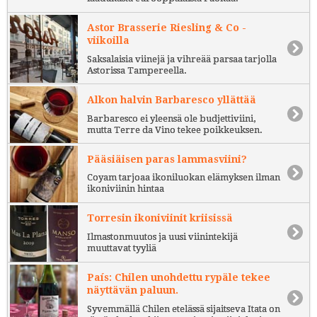
Astor Brasserie Riesling & Co -
viikoilla
Saksalaisia viinejä ja vihreää parsaa tarjolla
Astorissa Tampereella.
Alkon halvin Barbaresco yllättää
Barbaresco ei yleensä ole budjettiviini,
mutta Terre da Vino tekee poikkeuksen.
Pääsiäisen paras lammasviini?
Coyam tarjoaa ikoniluokan elämyksen ilman
ikoniviinin hintaa
Torresin ikoniviinit kriisissä
Ilmastonmuutos ja uusi viinintekijä
muuttavat tyyliä
País: Chilen unohdettu rypäle tekee
näyttävän paluun.
Syvemmällä Chilen etelässä sijaitseva Itata on