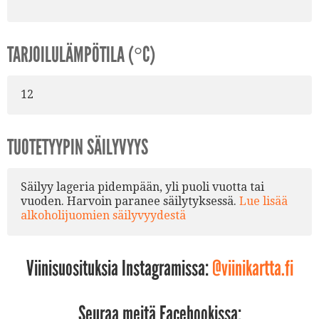
TARJOILULÄMPÖTILA (°C)
12
TUOTETYYPIN SÄILYVYYS
Säilyy lageria pidempään, yli puoli vuotta tai
vuoden. Harvoin paranee säilytyksessä.
Lue lisää
alkoholijuomien säilyvyydestä
Viinisuosituksia Instagramissa:
@viinikartta.fi
Seuraa meitä Facebookissa: