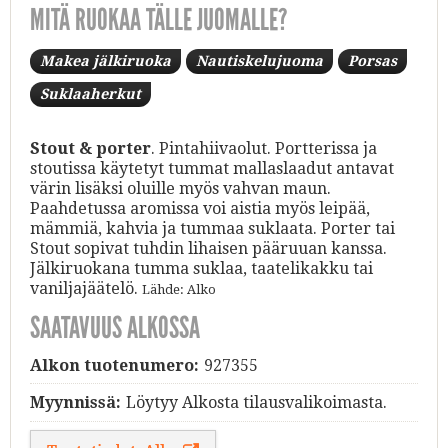
MITÄ RUOKAA TÄLLE JUOMALLE?
Makea jälkiruoka
Nautiskelujuoma
Porsas
Suklaaherkut
Stout & porter
. Pintahiivaolut. Portterissa ja
stoutissa käytetyt tummat mallaslaadut antavat
värin lisäksi oluille myös vahvan maun.
Paahdetussa aromissa voi aistia myös leipää,
mämmiä, kahvia ja tummaa suklaata. Porter tai
Stout sopivat tuhdin lihaisen pääruuan kanssa.
Jälkiruokana tumma suklaa, taatelikakku tai
vaniljajäätelö.
Lähde: Alko
SAATAVUUS ALKOSSA
Alkon tuotenumero:
927355
Myynnissä:
Löytyy Alkosta tilausvalikoimasta.