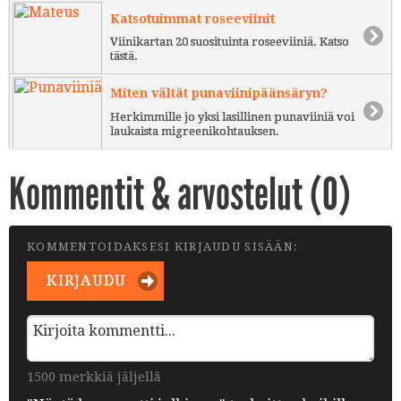
Katsotuimmat roseeviinit
Viinikartan 20 suosituinta roseeviiniä. Katso
tästä.
Miten vältät punaviinipäänsäryn?
Herkimmille jo yksi lasillinen punaviiniä voi
laukaista migreenikohtauksen.
Kommentit & arvostelut (
0
)
KOMMENTOIDAKSESI KIRJAUDU SISÄÄN:
KIRJAUDU
1500 merkkiä jäljellä