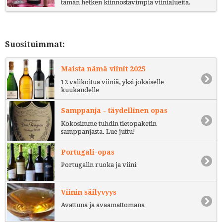
tämän hetken kiinnostavimpia viinialueita.
Suosituimmat:
Maista nämä viinit 2025
12 valikoitua viiniä, yksi jokaiselle
kuukaudelle
Samppanja - täydellinen opas
Kokosimme tuhdin tietopaketin
samppanjasta. Lue juttu!
Portugali-opas
Portugalin ruoka ja viini
Viinin säilyvyys
Avattuna ja avaamattomana