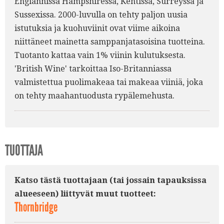
Englannissa Hampshiressa, Kentissa, Surreyssa ja
Sussexissa. 2000-luvulla on tehty paljon uusia
istutuksia ja kuohuviinit ovat viime aikoina
niittäneet mainetta samppanjatasoisina tuotteina.
Tuotanto kattaa vain 1% viinin kulutuksesta.
'British Wine' tarkoittaa Iso-Britanniassa
valmistettua puolimakeaa tai makeaa viiniä, joka
on tehty maahantuodusta rypälemehusta.
TUOTTAJA
Katso tästä tuottajaan (tai jossain tapauksissa
alueeseen) liittyvät muut tuotteet:
Thornbridge