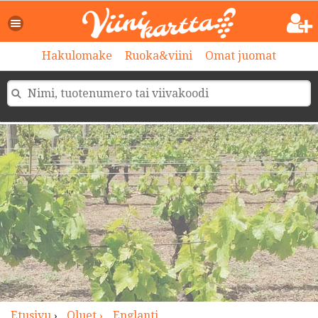
>
Hakulomake
Ruoka&viini
Omat juomat
Etusivu
›
Oluet ›
Englanti