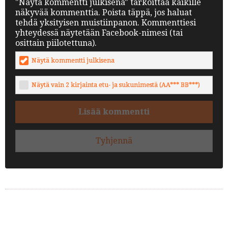
"Näytä kommentti julkisena" tarkoittaa kaikille
näkyvää kommenttia. Poista täppä, jos haluat
tehdä yksityisen muistiinpanon. Kommenttiesi
yhteydessä näytetään Facebook-nimesi (tai
osittain piilotettuna).
Näytä kommentti julkisena
Näytä vain 2 kirjainta etu- ja sukunimestä (AA*** BB***)
Lisää kommentti
Tyhjennä