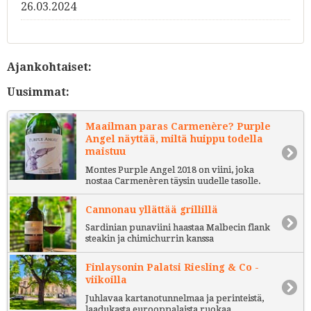
26.03.2024
Ajankohtaiset:
Uusimmat:
Maailman paras Carmenère? Purple
Angel näyttää, miltä huippu todella
maistuu
Montes Purple Angel 2018 on viini, joka
nostaa Carmenèren täysin uudelle tasolle.
Cannonau yllättää grillillä
Sardinian punaviini haastaa Malbecin flank
steakin ja chimichurrin kanssa
Finlaysonin Palatsi Riesling & Co -
viikoilla
Juhlavaa kartanotunnelmaa ja perinteistä,
laadukasta eurooppalaista ruokaa.