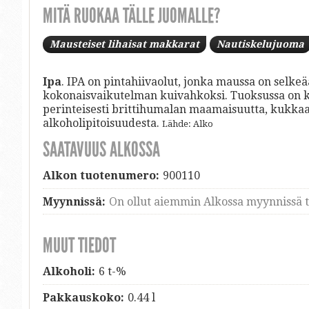
MITÄ RUOKAA TÄLLE JUOMALLE?
Mausteiset lihaisat makkarat
Nautiskelujuoma
Ipa
. IPA on pintahiivaolut, jonka maussa on selke
kokonaisvaikutelman kuivahkoksi. Tuoksussa on ka
perinteisesti brittihumalan maamaisuutta, kukkaa 
alkoholipitoisuudesta.
Lähde: Alko
SAATAVUUS ALKOSSA
Alkon tuotenumero:
900110
Myynnissä:
On ollut aiemmin Alkossa myynnissä ti
MUUT TIEDOT
Alkoholi:
6 t-%
Pakkauskoko:
0.44 l