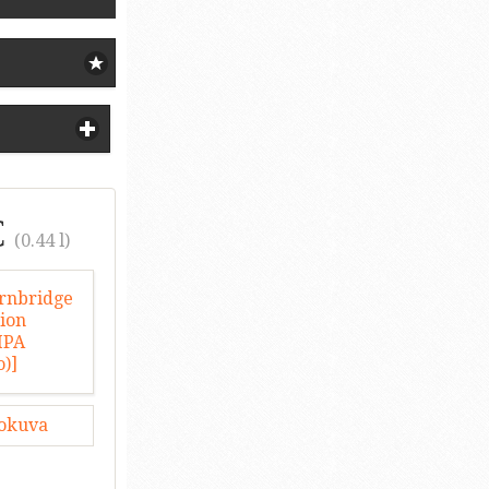
€
(0.44 l)
lokuva