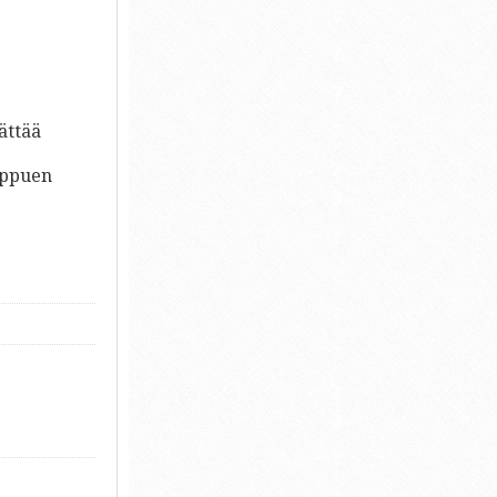
ättää
iippuen