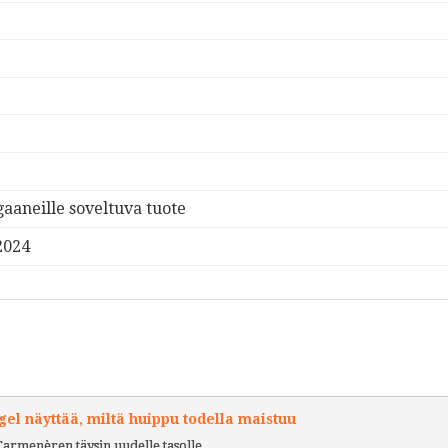
gaaneille soveltuva tuote
2024
l näyttää, miltä huippu todella maistuu
Carmenèren täysin uudelle tasolle.