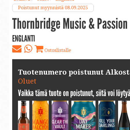
Poistunut myynnistä 08.09.2025
Thornbridge Music & Passion P
ENGLANTI
Ostoslistalle
Tuotenumero poistunut Alkosta.
Oluet
Vaikka tämä tuote on poistunut, siitä voi löyt