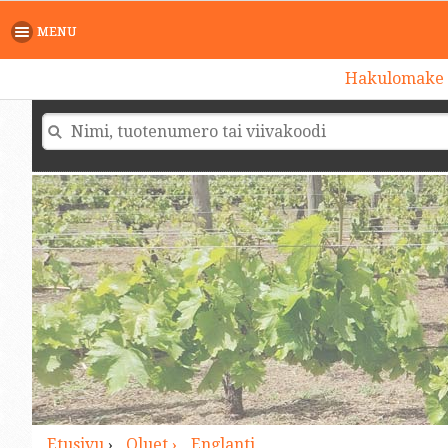
>
MENU
Hakulomake
Etusivu
›
Oluet ›
Englanti