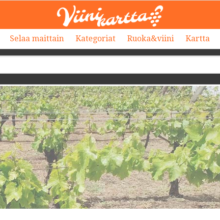
Selaa maittain
Kategoriat
Ruoka&viini
Kartta