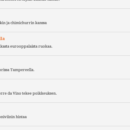
kin ja chimichurrin kanssa
lla
ukasta eurooppalaista ruokaa.
torissa Tampereella.
Terre da Vino tekee poikkeuksen.
niviinin hintaa