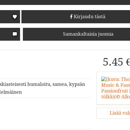
Kirjaudu tästä
Samankaltaisia juomia
5.45 
skiasteisesti humaloitu, samea, kypsän
edelmäinen
Lisää va