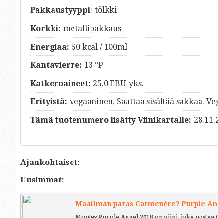
Pakkaustyyppi:
tölkki
Korkki:
metallipakkaus
Energiaa:
50 kcal / 100ml
Kantavierre:
13 °P
Katkeroaineet:
25.0 EBU-yks.
Erityistä:
vegaaninen, Saattaa sisältää sakkaa. Ve
Tämä tuotenumero lisätty Viinikartalle:
28.11.
Ajankohtaiset:
Uusimmat:
Maailman paras Carmenère? Purple Ange
Montes Purple Angel 2018 on viini, joka nostaa 