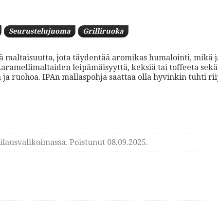
Seurustelujuoma
Grilliruoka
ää maltaisuutta, jota täydentää aromikas humalointi, mikä j
ramellimaltaiden leipämäisyyttä, keksiä tai toffeeta sekä
ja ruohoa. IPAn mallaspohja saattaa olla hyvinkin tuhti r
lausvalikoimassa. Poistunut 08.09.2025.