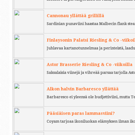
Cannonau yllättää grillillä
Sardinian punaviini haastaa Malbecin flank stea
Finlaysonin Palatsi Riesling & Co -viikoi
Juhlavaa kartanotunnelmaa ja perinteistä, laad
Astor Brasserie Riesling & Co -viikoilla
Saksalaisia viinejä ja vihreää parsaa tarjolla As
Alkon halvin Barbaresco yllättää
Barbaresco ei yleensä ole budjettiviini, mutta 
Pääsiäisen paras lammasviini?
Coyam tarjoaa ikoniluokan elämyksen ilman iko