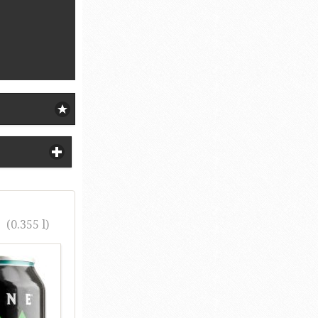
€
(0.355 l)