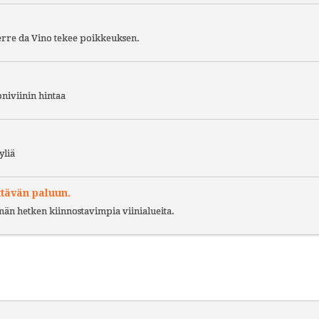
Terre da Vino tekee poikkeuksen.
niviinin hintaa
yliä
ttävän paluun.
ämän hetken kiinnostavimpia viinialueita.