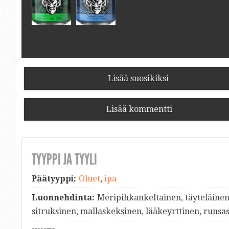
Lisää suosikiksi
Lisää kommentti
TYYPPI JA TYYLI
Päätyyppi:
Oluet
,
ipa
Luonnehdinta:
Meripihkankeltainen, täyteläinen
sitruksinen, mallaskeksinen, lääkeyrttinen, runsas