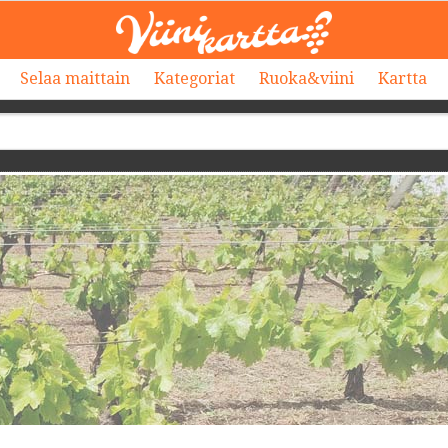
Selaa maittain
Kategoriat
Ruoka&viini
Kartta