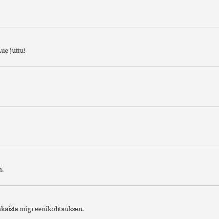
ue juttu!
ä.
aukaista migreenikohtauksen.