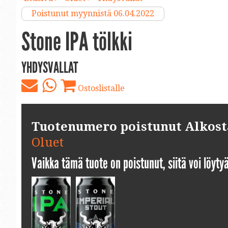
Poistunut myynnistä 06.04.2022
Stone IPA tölkki
YHDYSVALLAT
Ostoslistalle
Tuotenumero poistunut Alkosta.
Oluet
Vaikka tämä tuote on poistunut, siitä voi löyt