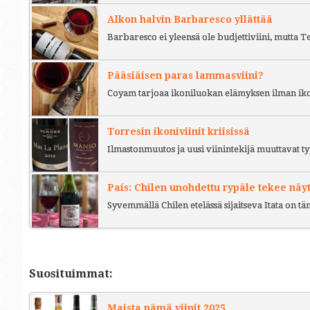
Alkon halvin Barbaresco yllättää
Barbaresco ei yleensä ole budjettiviini, mutta 
Pääsiäisen paras lammasviini?
Coyam tarjoaa ikoniluokan elämyksen ilman iko
Torresin ikoniviinit kriisissä
Ilmastonmuutos ja uusi viinintekijä muuttavat ty
País: Chilen unohdettu rypäle tekee näy
Syvemmällä Chilen etelässä sijaitseva Itata on t
Suosituimmat:
Maista nämä viinit 2025