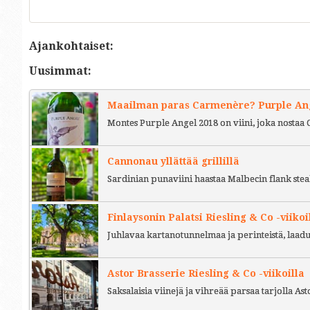
Ajankohtaiset:
Uusimmat:
Maailman paras Carmenère? Purple Ange
Montes Purple Angel 2018 on viini, joka nostaa 
Cannonau yllättää grillillä
Sardinian punaviini haastaa Malbecin flank stea
Finlaysonin Palatsi Riesling & Co -viikoi
Juhlavaa kartanotunnelmaa ja perinteistä, laad
Astor Brasserie Riesling & Co -viikoilla
Saksalaisia viinejä ja vihreää parsaa tarjolla As