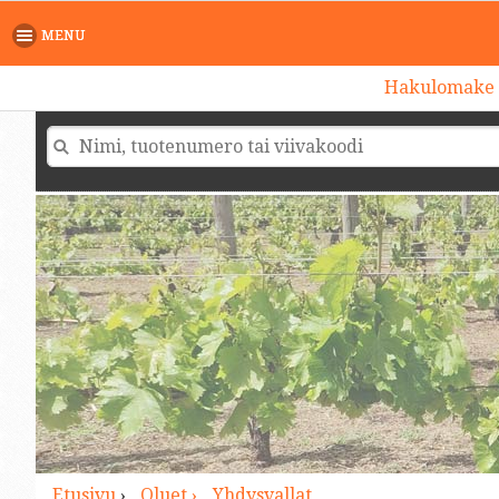
>
MENU
Hakulomake
Etusivu
›
Oluet ›
Yhdysvallat