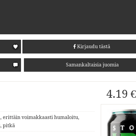
Kirjaudu tästä
Samankaltaisia juomia
4.19 
, erittäin voimakkaasti humaloitu,
, pitkä