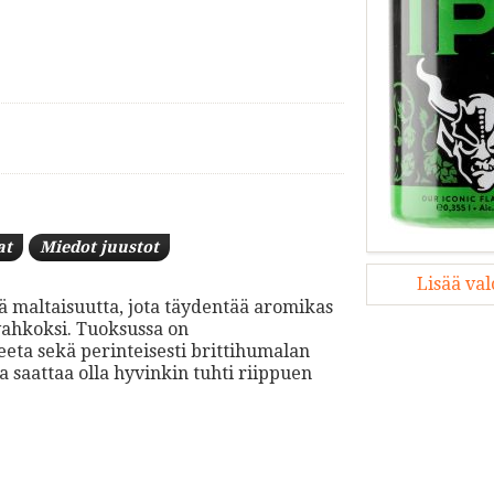
at
Miedot juustot
Lisää va
ää maltaisuutta, jota täydentää aromikas
vahkoksi. Tuoksussa on
eeta sekä perinteisesti brittihumalan
saattaa olla hyvinkin tuhti riippuen