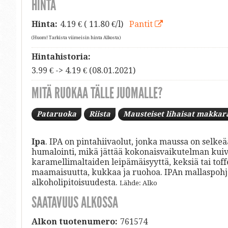
HINTA
Hinta:
4.19
€ ( 11.80 €/l)
Pantit
(Huom! Tarkista viimeisin hinta Alkosta)
Hintahistoria:
3.99 € -> 4.19 € (08.01.2021)
MITÄ RUOKAA TÄLLE JUOMALLE?
Pataruoka
Riista
Mausteiset lihaisat makkar
Ipa
. IPA on pintahiivaolut, jonka maussa on selke
humalointi, mikä jättää kokonaisvaikutelman kui
karamellimaltaiden leipämäisyyttä, keksiä tai toff
maamaisuutta, kukkaa ja ruohoa. IPAn mallaspohja 
alkoholipitoisuudesta.
Lähde: Alko
SAATAVUUS ALKOSSA
Alkon tuotenumero:
761574