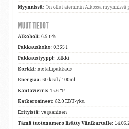
Myynnissä:
On ollut aiemmin Alkossa myynnissä p
MUUT TIEDOT
Alkoholi:
6.9 t-%
Pakkauskoko:
0.355 l
Pakkaustyyppi:
tölkki
Korkki:
metallipakkaus
Energiaa:
60 kcal / 100ml
Kantavierre:
15.6 °P
Katkeroaineet:
82.0 EBU-yks.
Erityistä:
vegaaninen
Tämä tuotenumero lisätty Viinikartalle:
14.06.