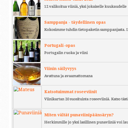
12 valikoitua viiniä, yksi jokaiselle kuukaudelle
Samppanja - täydellinen opas
Kokosimme tuhdin tietopaketin samppanjasta. L
Portugali-opas
Portugalin ruoka ja viini
Viinin säilyvyys
Avattuna ja avaamattomana
Katsotuimmat roseeviinit
Viinikartan 20 suosituinta roseeviiniä. Katso täst
Miten vältät punaviinipäänsäryn?
Herkimmille jo yksi lasillinen punaviiniä voi l