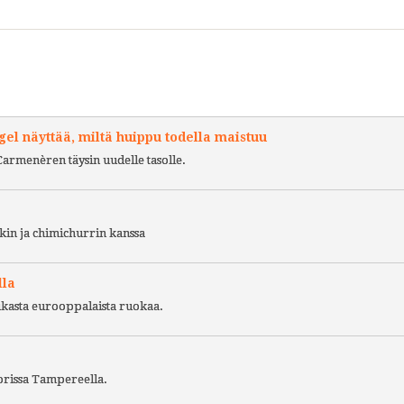
l näyttää, miltä huippu todella maistuu
Carmenèren täysin uudelle tasolle.
kin ja chimichurrin kanssa
lla
ukasta eurooppalaista ruokaa.
torissa Tampereella.