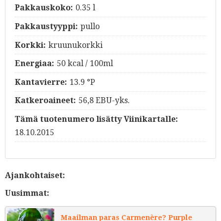
Pakkauskoko:
0.35 l
Pakkaustyyppi:
pullo
Korkki:
kruunukorkki
Energiaa:
50 kcal / 100ml
Kantavierre:
13.9 °P
Katkeroaineet:
56,8 EBU-yks.
Tämä tuotenumero lisätty Viinikartalle:
18.10.2015
Ajankohtaiset:
Uusimmat:
Maailman paras Carmenère? Purple