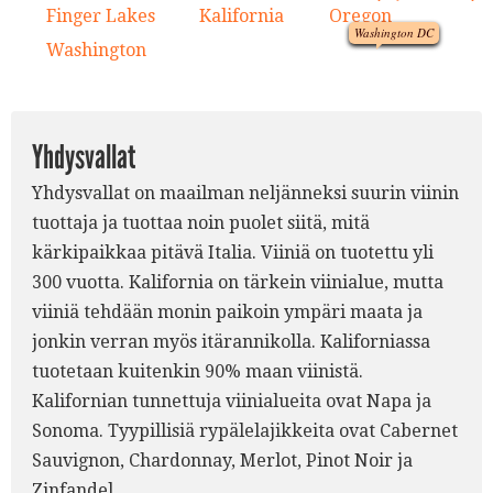
1.
3.
Finger Lakes
Kalifornia
Oregon
1.
2.
3.
Washington DC
Washington
4.
2.
Yhdysvallat
Yhdysvallat on maailman neljänneksi suurin viinin
tuottaja ja tuottaa noin puolet siitä, mitä
kärkipaikkaa pitävä Italia. Viiniä on tuotettu yli
300 vuotta. Kalifornia on tärkein viinialue, mutta
viiniä tehdään monin paikoin ympäri maata ja
jonkin verran myös itärannikolla. Kaliforniassa
tuotetaan kuitenkin 90% maan viinistä.
Kalifornian tunnettuja viinialueita ovat Napa ja
Sonoma. Tyypillisiä rypälelajikkeita ovat Cabernet
Sauvignon, Chardonnay, Merlot, Pinot Noir ja
Zinfandel.