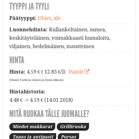
TYYPPI JA TYYLI
Päätyyppi:
Oluet
,
ale
Luonnehdinta:
Kullankeltainen, samea,
keskitäyteläinen, voimakkaasti humaloitu,
viljainen, hedelmäinen, mausteinen
HINTA
Hinta:
4.59
€ ( 12.83 €/l)
Pantit
(Huom! Tarkista viimeisin hinta Alkosta)
Hintahistoria:
4.48 € -> 4.59 € (14.01.2018)
MITÄ RUOKAA TÄLLE JUOMALLE?
Miedot makkarat
Grilliruoka
Tapas ja antipasti
Porsas