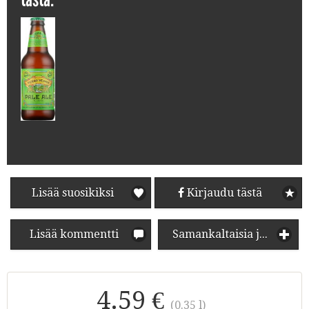
Lisää suosikiksi
Kirjaudu tästä
Lisää kommentti
Samankaltaisia juomia
4.59 €
(0.35 l)