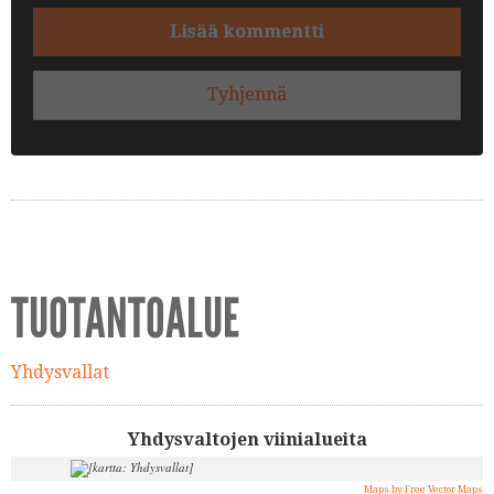
Lisää kommentti
Tyhjennä
TUOTANTOALUE
Yhdysvallat
Yhdysvaltojen viinialueita
4.
Maps by Free Vector Maps