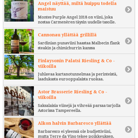
Angel näyttää, miltä huippu todella
maistuu
Montes Purple Angel 2018 on viini, joka
nostaa Carmenèren täysin uudelle tasolle.
Cannonau yllättää grillillä
Sardinian punaviini haastaa Malbecin flank
steakin ja chimichurrin kanssa
Finlaysonin Palatsi Riesling & Co -
viikoilla
Juhlavaa kartanotunnelmaa ja perinteistä,
laadukasta eurooppalaista ruokaa.
Astor Brasserie Riesling & Co -
viikoilla
Saksalaisia viinejä ja vihreää parsaa tarjolla
Astorissa Tampereella.
Alkon halvin Barbaresco yllättää
Barbaresco ei yleensä ole budjettiviini,
mutta Terre da Vino tekee poikkeuksen.