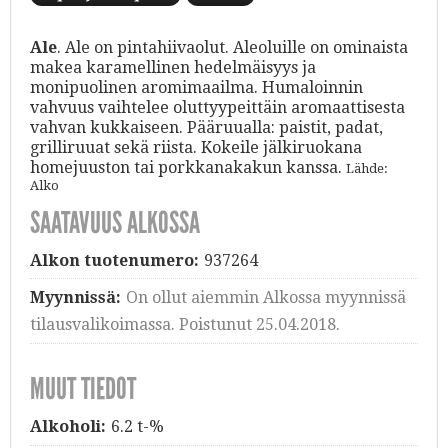
Ale
. Ale on pintahiivaolut. Aleoluille on ominaista
makea karamellinen hedelmäisyys ja
monipuolinen aromimaailma. Humaloinnin
vahvuus vaihtelee oluttyypeittäin aromaattisesta
vahvan kukkaiseen. Pääruualla: paistit, padat,
grilliruuat sekä riista. Kokeile jälkiruokana
homejuuston tai porkkanakakun kanssa.
Lähde:
Alko
SAATAVUUS ALKOSSA
Alkon tuotenumero:
937264
Myynnissä:
On ollut aiemmin Alkossa myynnissä
tilausvalikoimassa. Poistunut 25.04.2018.
MUUT TIEDOT
Alkoholi:
6.2 t-%