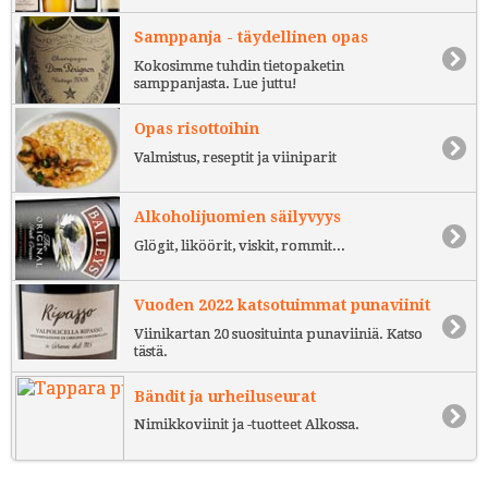
Samppanja - täydellinen opas
Kokosimme tuhdin tietopaketin
samppanjasta. Lue juttu!
Opas risottoihin
Valmistus, reseptit ja viiniparit
Alkoholijuomien säilyvyys
Glögit, liköörit, viskit, rommit...
Vuoden 2022 katsotuimmat punaviinit
Viinikartan 20 suosituinta punaviiniä. Katso
tästä.
Bändit ja urheiluseurat
Nimikkoviinit ja -tuotteet Alkossa.