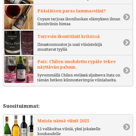
Pääsiäisen paras lammasviini?
Coyam tarjoaa ikoniluokan elämyksen ilman
ikoniviinin hintaa
Torresin ikoniviinit kriisissä
Ilmastonmuutos ja uusi viinintekijä
muuttavat tyyliä
País: Chilen unohdettu rypäle tekee
näyttävän paluun.
Syvemmällä Chilen etelässä sijaitseva Itata on
tämän hetken kiinnostavimpia viinialueita.
Suosituimmat:
Maista nämä viinit 2025
12 valikoitua viiniä, yksi jokaiselle
kuukaudelle