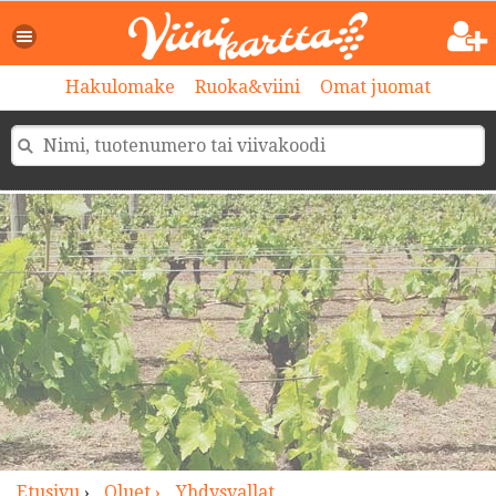
>
Hakulomake
Ruoka&viini
Omat juomat
Etusivu
›
Oluet ›
Yhdysvallat