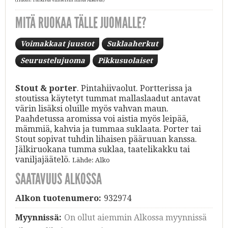
MITÄ RUOKAA TÄLLE JUOMALLE?
Voimakkaat juustot
Suklaaherkut
Seurustelujuoma
Pikkusuolaiset
Stout & porter
. Pintahiivaolut. Portterissa ja
stoutissa käytetyt tummat mallaslaadut antavat
värin lisäksi oluille myös vahvan maun.
Paahdetussa aromissa voi aistia myös leipää,
mämmiä, kahvia ja tummaa suklaata. Porter tai
Stout sopivat tuhdin lihaisen pääruuan kanssa.
Jälkiruokana tumma suklaa, taatelikakku tai
vaniljajäätelö.
Lähde: Alko
SAATAVUUS ALKOSSA
Alkon tuotenumero:
932974
Myynnissä:
On ollut aiemmin Alkossa myynnissä