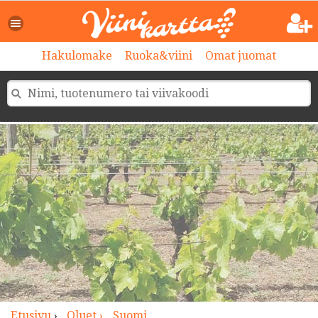
>
Hakulomake
Ruoka&viini
Omat juomat
Etusivu
›
Oluet ›
Suomi