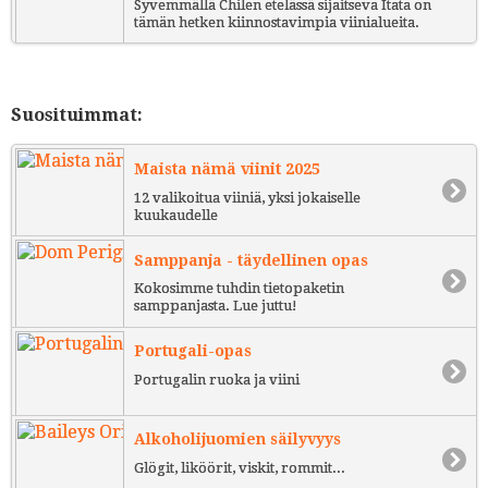
Syvemmällä Chilen etelässä sijaitseva Itata on
tämän hetken kiinnostavimpia viinialueita.
Suosituimmat:
Maista nämä viinit 2025
12 valikoitua viiniä, yksi jokaiselle
kuukaudelle
Samppanja - täydellinen opas
Kokosimme tuhdin tietopaketin
samppanjasta. Lue juttu!
Portugali-opas
Portugalin ruoka ja viini
Alkoholijuomien säilyvyys
Glögit, liköörit, viskit, rommit...