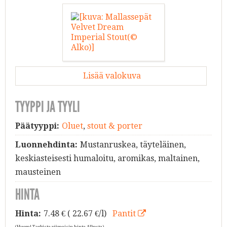
Lisää valokuva
TYYPPI JA TYYLI
Päätyyppi:
Oluet
,
stout & porter
Luonnehdinta:
Mustanruskea, täyteläinen,
keskiasteisesti humaloitu, aromikas, maltainen,
mausteinen
HINTA
Hinta:
7.48
€ ( 22.67 €/l)
Pantit
(Huom! Tarkista viimeisin hinta Alkosta)