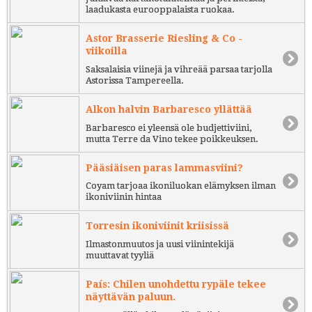
laadukasta eurooppalaista ruokaa.
Astor Brasserie Riesling & Co -
viikoilla
Saksalaisia viinejä ja vihreää parsaa tarjolla
Astorissa Tampereella.
Alkon halvin Barbaresco yllättää
Barbaresco ei yleensä ole budjettiviini,
mutta Terre da Vino tekee poikkeuksen.
Pääsiäisen paras lammasviini?
Coyam tarjoaa ikoniluokan elämyksen ilman
ikoniviinin hintaa
Torresin ikoniviinit kriisissä
Ilmastonmuutos ja uusi viinintekijä
muuttavat tyyliä
País: Chilen unohdettu rypäle tekee
näyttävän paluun.