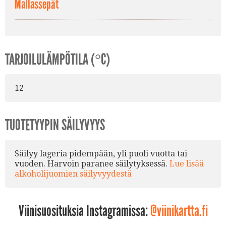
Mallassepät
TARJOILULÄMPÖTILA (°C)
12
TUOTETYYPIN SÄILYVYYS
Säilyy lageria pidempään, yli puoli vuotta tai
vuoden. Harvoin paranee säilytyksessä.
Lue lisää
alkoholijuomien säilyvyydestä
Viinisuosituksia Instagramissa:
@viinikartta.fi