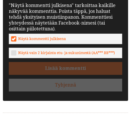
"Näytä kommentti julkisena" tarkoittaa kaikille
näkyvää kommenttia. Poista täppä, jos haluat
tehdä yksityisen muistiinpanon. Kommenttiesi
yhteydessä näytetään Facebook-nimesi (tai
osittain piilotettuna).
Näytä kommentti julkisena
Näytä vain 2 kirjainta etu- ja sukunimestä (AA*** BB***)
Lisää kommentti
Tyhjennä