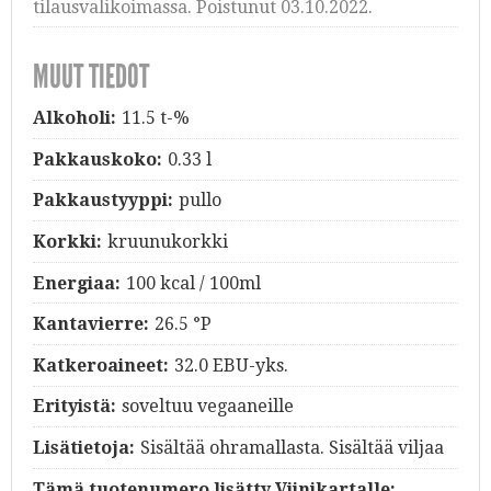
tilausvalikoimassa. Poistunut 03.10.2022.
MUUT TIEDOT
Alkoholi:
11.5 t-%
Pakkauskoko:
0.33 l
Pakkaustyyppi:
pullo
Korkki:
kruunukorkki
Energiaa:
100 kcal / 100ml
Kantavierre:
26.5 °P
Katkeroaineet:
32.0 EBU-yks.
Erityistä:
soveltuu vegaaneille
Lisätietoja:
Sisältää ohramallasta. Sisältää viljaa
Tämä tuotenumero lisätty Viinikartalle: