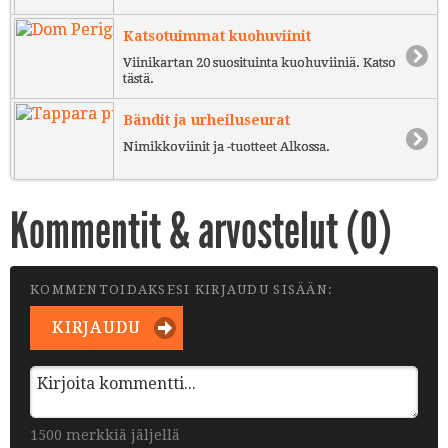
Katsotuimmat kuohuviinit
Viinikartan 20 suosituinta kuohuviiniä. Katso
tästä.
Bändit ja urheiluseurat
Nimikkoviinit ja -tuotteet Alkossa.
Kommentit & arvostelut (
0
)
KOMMENTOIDAKSESI KIRJAUDU SISÄÄN:
KIRJAUDU
1500 merkkiä jäljellä