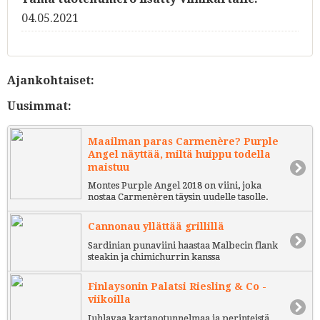
04.05.2021
Ajankohtaiset:
Uusimmat:
Maailman paras Carmenère? Purple
Angel näyttää, miltä huippu todella
maistuu
Montes Purple Angel 2018 on viini, joka
nostaa Carmenèren täysin uudelle tasolle.
Cannonau yllättää grillillä
Sardinian punaviini haastaa Malbecin flank
steakin ja chimichurrin kanssa
Finlaysonin Palatsi Riesling & Co -
viikoilla
Juhlavaa kartanotunnelmaa ja perinteistä,