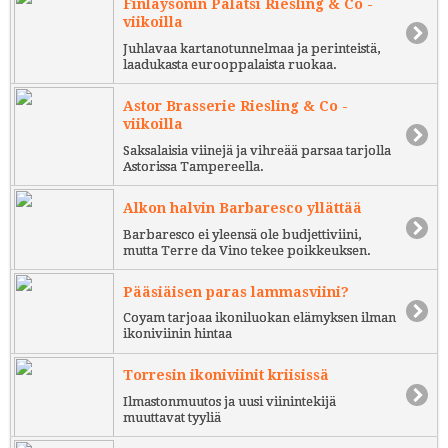
Finlaysonin Palatsi Riesling & Co -
viikoilla
Juhlavaa kartanotunnelmaa ja perinteistä,
laadukasta eurooppalaista ruokaa.
Astor Brasserie Riesling & Co -
viikoilla
Saksalaisia viinejä ja vihreää parsaa tarjolla
Astorissa Tampereella.
Alkon halvin Barbaresco yllättää
Barbaresco ei yleensä ole budjettiviini,
mutta Terre da Vino tekee poikkeuksen.
Pääsiäisen paras lammasviini?
Coyam tarjoaa ikoniluokan elämyksen ilman
ikoniviinin hintaa
Torresin ikoniviinit kriisissä
Ilmastonmuutos ja uusi viinintekijä
muuttavat tyyliä