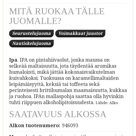
MITÄ RUOKAA TÄLLE
JUOMALLE?
Seurustelujuoma
Voimakkaat juustot
Nautiskelujuoma
Ipa
. IPA on pintahiivaolut, jonka maussa on
selkeää maltaisuutta, jota täydentää aromikas
humalointi, mikä jättää kokonaisvaikutelman
kuivahkoksi. Tuoksussa on karamellimaltaiden
leipämäisyyttä, keksiä tai toffeeta sekä
perinteisesti brittihumalan maamaisuutta, kukkaa
ja ruohoa. IPAn mallaspohja saattaa olla hyvinkin
tuhti riippuen alkoholipitoisuudesta.
Lähde: Alko
SAATAVUUS ALKOSSA
Alkon tuotenumero:
946093