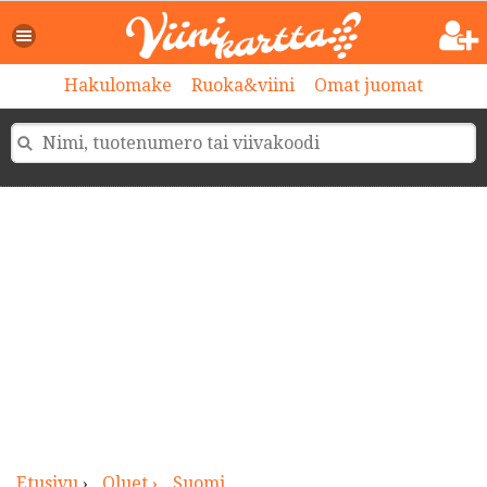
>
Hakulomake
Ruoka&viini
Omat juomat
Etusivu
›
Oluet ›
Suomi