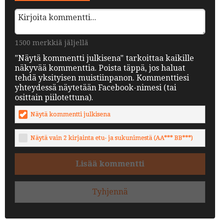
1500 merkkiä jäljellä
"Näytä kommentti julkisena" tarkoittaa kaikille
näkyvää kommenttia. Poista täppä, jos haluat
tehdä yksityisen muistiinpanon. Kommenttiesi
yhteydessä näytetään Facebook-nimesi (tai
osittain piilotettuna).
Näytä kommentti julkisena
Näytä vain 2 kirjainta etu- ja sukunimestä (AA*** BB***)
Lisää kommentti
Tyhjennä