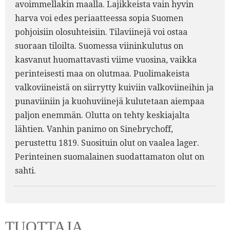
avoimmellakin maalla. Lajikkeista vain hyvin
harva voi edes periaatteessa sopia Suomen
pohjoisiin olosuhteisiin. Tilaviinejä voi ostaa
suoraan tiloilta. Suomessa viininkulutus on
kasvanut huomattavasti viime vuosina, vaikka
perinteisesti maa on olutmaa. Puolimakeista
valkoviineistä on siirrytty kuiviin valkoviineihin ja
punaviiniin ja kuohuviinejä kulutetaan aiempaa
paljon enemmän. Olutta on tehty keskiajalta
lähtien. Vanhin panimo on Sinebrychoff,
perustettu 1819. Suosituin olut on vaalea lager.
Perinteinen suomalainen suodattamaton olut on
sahti.
TUOTTAJA