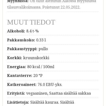
Myynnissä:
On ollut aiemmin Alkossa myynnissä
tilausvalikoimassa. Poistunut 22.05.2022.
MUUT TIEDOT
Alkoholi:
8.4 t-%
Pakkauskoko:
0.33 l
Pakkaustyyppi:
pullo
Korkki:
kruunukorkki
Energiaa:
80 kcal / 100ml
Kantavierre:
20 °P
Katkeroaineet:
76.0 EBU-yks.
Erityistä:
vegaaninen, Saattaa sisältää sakkaa
Lisätietoja:
Sisältää kauraa. Sisältää