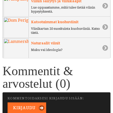
Viinin säilytys ja viinikaapit
Lue oppaastamme, mitä tulee tietää viinin
kypsytyksestä.
Katsotuimmat kuohuviinit
Viinikartan 20 suosituinta kuohuviiniä. Katso
tästä.
Naturaalit viinit
Maku vai ideologia?
Kommentit &
arvostelut (
0
)
KOMMENTOIDAKSESI KIRJAUDU SISÄÄN:
KIRJAUDU