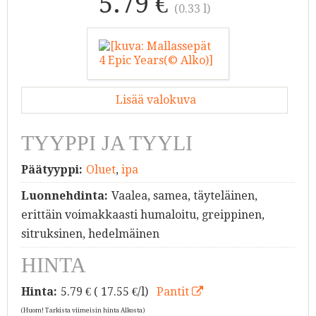
5.79 €
(0.33 l)
Lisää valokuva
TYYPPI JA TYYLI
Päätyyppi:
Oluet
,
ipa
Luonnehdinta:
Vaalea, samea, täyteläinen,
erittäin voimakkaasti humaloitu, greippinen,
sitruksinen, hedelmäinen
HINTA
Hinta:
5.79
€ ( 17.55 €/l)
Pantit
(Huom! Tarkista viimeisin hinta Alkosta)