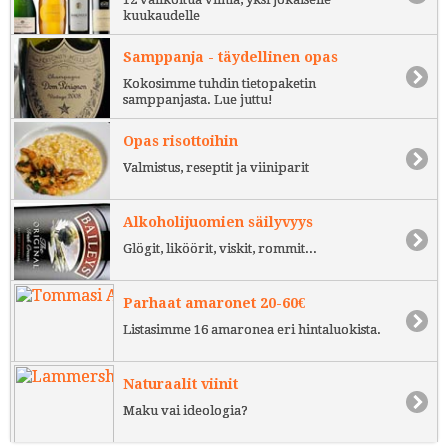
kuukaudelle
Samppanja - täydellinen opas
Kokosimme tuhdin tietopaketin
samppanjasta. Lue juttu!
Opas risottoihin
Valmistus, reseptit ja viiniparit
Alkoholijuomien säilyvyys
Glögit, liköörit, viskit, rommit...
Parhaat amaronet 20-60€
Listasimme 16 amaronea eri hintaluokista.
Naturaalit viinit
Maku vai ideologia?