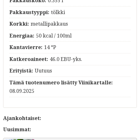
Pakkauskoko:
0.355 l
Pakkaustyyppi:
tölkki
Korkki:
metallipakkaus
Energiaa:
50 kcal / 100ml
Kantavierre:
14 °P
Katkeroaineet:
46.0 EBU-yks.
Erityistä:
Uutuus
Tämä tuotenumero lisätty Viinikartalle:
08.09.2025
Ajankohtaiset:
Uusimmat: