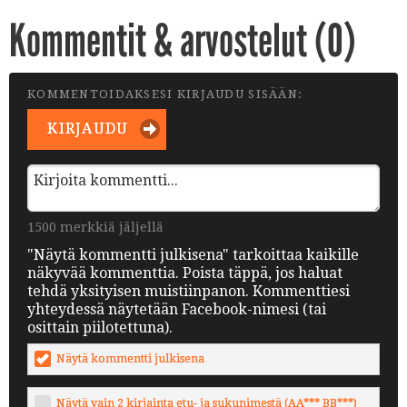
Kommentit & arvostelut (
0
)
KOMMENTOIDAKSESI KIRJAUDU SISÄÄN:
KIRJAUDU
1500 merkkiä jäljellä
"Näytä kommentti julkisena" tarkoittaa kaikille
näkyvää kommenttia. Poista täppä, jos haluat
tehdä yksityisen muistiinpanon. Kommenttiesi
yhteydessä näytetään Facebook-nimesi (tai
osittain piilotettuna).
Näytä kommentti julkisena
Näytä vain 2 kirjainta etu- ja sukunimestä (AA*** BB***)