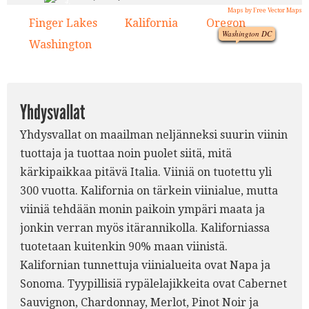
4.
Maps by Free Vector Maps
1.
3.
Finger Lakes
Kalifornia
Oregon
1.
2.
3.
Washington DC
Washington
4.
2.
Yhdysvallat
Yhdysvallat on maailman neljänneksi suurin viinin
tuottaja ja tuottaa noin puolet siitä, mitä
kärkipaikkaa pitävä Italia. Viiniä on tuotettu yli
300 vuotta. Kalifornia on tärkein viinialue, mutta
viiniä tehdään monin paikoin ympäri maata ja
jonkin verran myös itärannikolla. Kaliforniassa
tuotetaan kuitenkin 90% maan viinistä.
Kalifornian tunnettuja viinialueita ovat Napa ja
Sonoma. Tyypillisiä rypälelajikkeita ovat Cabernet
Sauvignon, Chardonnay, Merlot, Pinot Noir ja