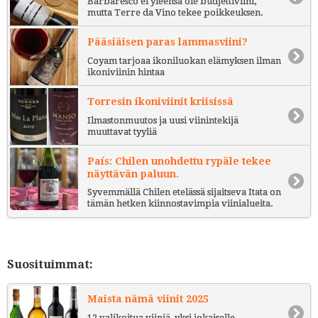
Barbaresco ei yleensä ole budjettiviini,
mutta Terre da Vino tekee poikkeuksen.
Pääsiäisen paras lammasviini?
Coyam tarjoaa ikoniluokan elämyksen ilman
ikoniviinin hintaa
Torresin ikoniviinit kriisissä
Ilmastonmuutos ja uusi viinintekijä
muuttavat tyyliä
País: Chilen unohdettu rypäle tekee
näyttävän paluun.
Syvemmällä Chilen etelässä sijaitseva Itata on
tämän hetken kiinnostavimpia viinialueita.
Suosituimmat:
Maista nämä viinit 2025
12 valikoitua viiniä, yksi jokaiselle