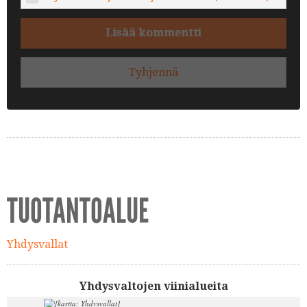
Lisää kommentti
Tyhjennä
TUOTANTOALUE
Yhdysvallat
Yhdysvaltojen viinialueita