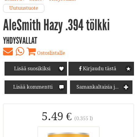
Uutuustuote
AleSmith Hazy .394 tölkki
YHDYSVALLAT
Ostoslistalle
Lisää suosikiksi
Kirjaudu tästä
Lisää kommentti
Samankaltaisia juomia
5.49 €
(0.355 l)