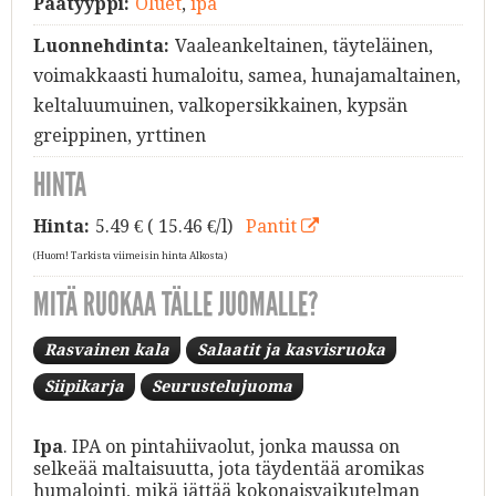
Päätyyppi:
Oluet
,
ipa
Luonnehdinta:
Vaaleankeltainen, täyteläinen,
voimakkaasti humaloitu, samea, hunajamaltainen,
keltaluumuinen, valkopersikkainen, kypsän
greippinen, yrttinen
HINTA
Hinta:
5.49
€ ( 15.46 €/l)
Pantit
(Huom! Tarkista viimeisin hinta Alkosta)
MITÄ RUOKAA TÄLLE JUOMALLE?
Rasvainen kala
Salaatit ja kasvisruoka
Siipikarja
Seurustelujuoma
Ipa
. IPA on pintahiivaolut, jonka maussa on
selkeää maltaisuutta, jota täydentää aromikas
humalointi, mikä jättää kokonaisvaikutelman