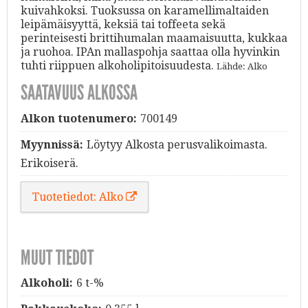
kuivahkoksi. Tuoksussa on karamellimaltaiden
leipämäisyyttä, keksiä tai toffeeta sekä
perinteisesti brittihumalan maamaisuutta, kukkaa
ja ruohoa. IPAn mallaspohja saattaa olla hyvinkin
tuhti riippuen alkoholipitoisuudesta.
Lähde: Alko
SAATAVUUS ALKOSSA
Alkon tuotenumero:
700149
Myynnissä:
Löytyy Alkosta perusvalikoimasta.
Erikoiserä.
Tuotetiedot: Alko
MUUT TIEDOT
Alkoholi:
6 t-%