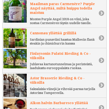
Maailman paras Carmenère? Purple
Angel näyttää, miltä huippu todella
maistuu
Montes Purple Angel 2018 on viini, joka
nostaa Carmenèren täysin uudelle tasolle.
Cannonau yllättää grillillä
Sardinian punaviini haastaa Malbecin flank
steakin ja chimichurrin kanssa
Finlaysonin Palatsi Riesling & Co -
viikoilla
Juhlavaa kartanotunnelmaa ja perinteistä,
laadukasta eurooppalaista ruokaa.
Astor Brasserie Riesling & Co -
viikoilla
Saksalaisia viinejä ja vihreää parsaa tarjolla
Astorissa Tampereella.
Alkon halvin Barbaresco yllättää