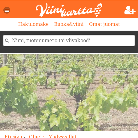
>
Hakulomake
Ruoka&viini
Omat juomat
Etusivu
›
Oluet ›
Yhdysvallat