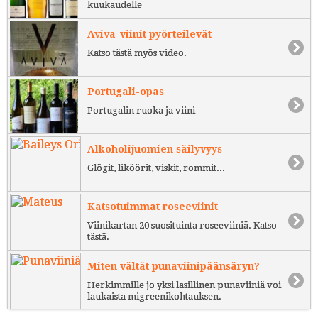
kuukaudelle
Aviva-viinit pyörteilevät
Katso tästä myös video.
Portugali-opas
Portugalin ruoka ja viini
Alkoholijuomien säilyvyys
Glögit, liköörit, viskit, rommit...
Katsotuimmat roseeviinit
Viinikartan 20 suosituinta roseeviiniä. Katso
tästä.
Miten vältät punaviinipäänsäryn?
Herkimmille jo yksi lasillinen punaviiniä voi
laukaista migreenikohtauksen.