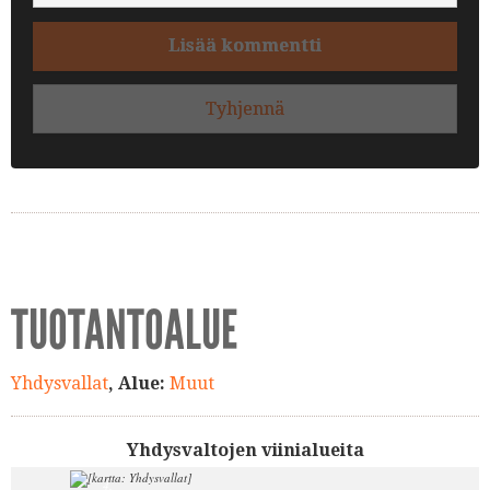
Lisää kommentti
Tyhjennä
TUOTANTOALUE
Yhdysvallat
, Alue:
Muut
Yhdysvaltojen viinialueita
4.