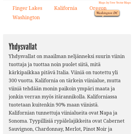
Maps by Free Vector Maps
1.
3.
Finger Lakes
Kalifornia
Oregon
1.
2.
3.
Washington DC
Washington
4.
2.
Yhdysvallat
Yhdysvallat on maailman neljänneksi suurin viinin
tuottaja ja tuottaa noin puolet siitä, mitä
kärkipaikkaa pitävä Italia. Viiniä on tuotettu yli
300 vuotta. Kalifornia on tärkein viinialue, mutta
viiniä tehdään monin paikoin ympäri maata ja
jonkin verran myös itärannikolla. Kaliforniassa
tuotetaan kuitenkin 90% maan viinistä.
Kalifornian tunnettuja viinialueita ovat Napa ja
Sonoma. Tyypillisiä rypälelajikkeita ovat Cabernet
Sauvignon, Chardonnay, Merlot, Pinot Noir ja