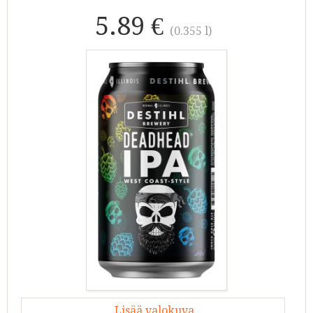
5.89 €
(0.355 l)
Lisää valokuva