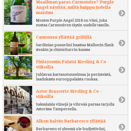
Maailman paras Carmenère? Purple
Angel näyttää, miltä huippu todella
maistuu
Montes Purple Angel 2018 on viini, joka
nostaa Carmenèren täysin uudelle tasolle.
Cannonau yllättää grillillä
Sardinian punaviini haastaa Malbecin flank
steakin ja chimichurrin kanssa
Finlaysonin Palatsi Riesling & Co -
viikoilla
Juhlavaa kartanotunnelmaa ja perinteistä,
laadukasta eurooppalaista ruokaa.
Astor Brasserie Riesling & Co -
viikoilla
Saksalaisia viinejä ja vihreää parsaa tarjolla
Astorissa Tampereella.
Alkon halvin Barbaresco yllättää
Barbaresco ei yleensä ole budjettiviini,