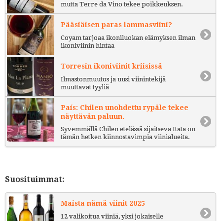
mutta Terre da Vino tekee poikkeuksen.
Pääsiäisen paras lammasviini?
Coyam tarjoaa ikoniluokan elämyksen ilman
ikoniviinin hintaa
Torresin ikoniviinit kriisissä
Ilmastonmuutos ja uusi viinintekijä
muuttavat tyyliä
País: Chilen unohdettu rypäle tekee
näyttävän paluun.
Syvemmällä Chilen etelässä sijaitseva Itata on
tämän hetken kiinnostavimpia viinialueita.
Suosituimmat:
Maista nämä viinit 2025
12 valikoitua viiniä, yksi jokaiselle