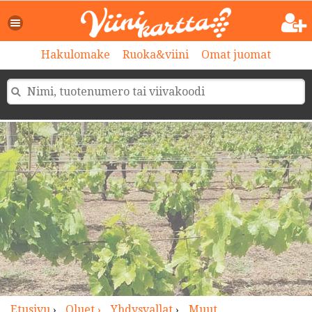
>
Hakulomake
Ruoka&viini
Omat juomat
Etusivu
›
Oluet ›
Yhdysvallat
›
Muut