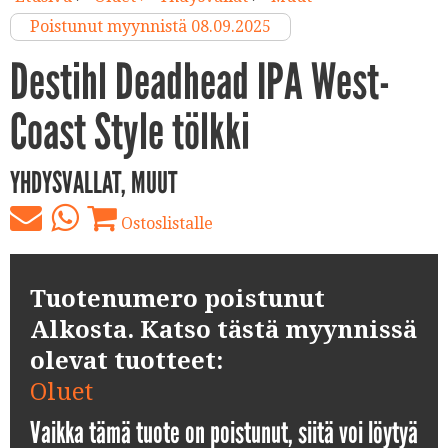
Poistunut myynnistä 08.09.2025
Destihl Deadhead IPA West-
Coast Style tölkki
YHDYSVALLAT, MUUT
Ostoslistalle
Tuotenumero poistunut
Alkosta. Katso tästä myynnissä
olevat tuotteet:
Oluet
Vaikka tämä tuote on poistunut, siitä voi löytyä