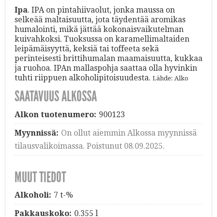
Ipa
. IPA on pintahiivaolut, jonka maussa on
selkeää maltaisuutta, jota täydentää aromikas
humalointi, mikä jättää kokonaisvaikutelman
kuivahkoksi. Tuoksussa on karamellimaltaiden
leipämäisyyttä, keksiä tai toffeeta sekä
perinteisesti brittihumalan maamaisuutta, kukkaa
ja ruohoa. IPAn mallaspohja saattaa olla hyvinkin
tuhti riippuen alkoholipitoisuudesta.
Lähde: Alko
SAATAVUUS ALKOSSA
Alkon tuotenumero:
900123
Myynnissä:
On ollut aiemmin Alkossa myynnissä
tilausvalikoimassa. Poistunut 08.09.2025.
MUUT TIEDOT
Alkoholi:
7 t-%
Pakkauskoko:
0.355 l