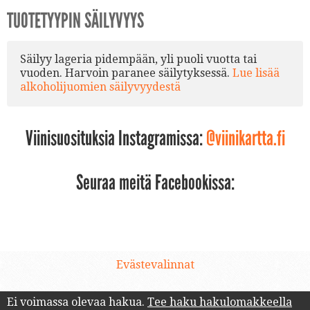
TUOTETYYPIN SÄILYVYYS
Säilyy lageria pidempään, yli puoli vuotta tai
vuoden. Harvoin paranee säilytyksessä.
Lue lisää
alkoholijuomien säilyvyydestä
Viinisuosituksia Instagramissa:
@viinikartta.fi
Seuraa meitä Facebookissa:
Evästevalinnat
Ei voimassa olevaa hakua.
Tee haku hakulomakkeella