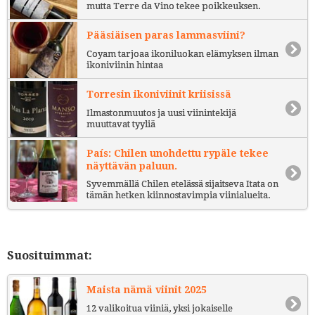
mutta Terre da Vino tekee poikkeuksen.
Pääsiäisen paras lammasviini?
Coyam tarjoaa ikoniluokan elämyksen ilman
ikoniviinin hintaa
Torresin ikoniviinit kriisissä
Ilmastonmuutos ja uusi viinintekijä
muuttavat tyyliä
País: Chilen unohdettu rypäle tekee
näyttävän paluun.
Syvemmällä Chilen etelässä sijaitseva Itata on
tämän hetken kiinnostavimpia viinialueita.
Suosituimmat:
Maista nämä viinit 2025
12 valikoitua viiniä, yksi jokaiselle