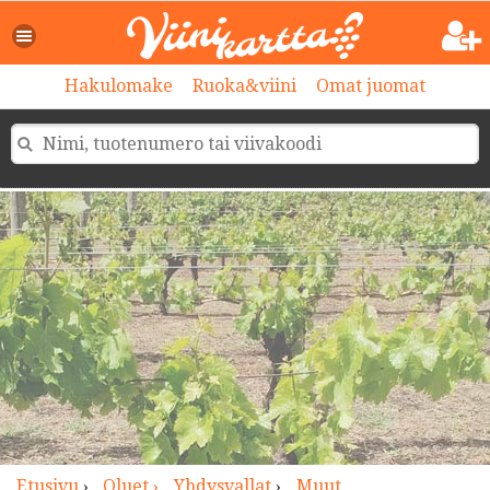
>
Hakulomake
Ruoka&viini
Omat juomat
Etusivu
›
Oluet ›
Yhdysvallat
›
Muut