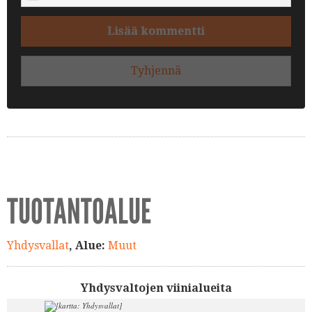
Lisää kommentti
Tyhjennä
TUOTANTOALUE
Yhdysvallat
, Alue:
Muut
Yhdysvaltojen viinialueita
4.