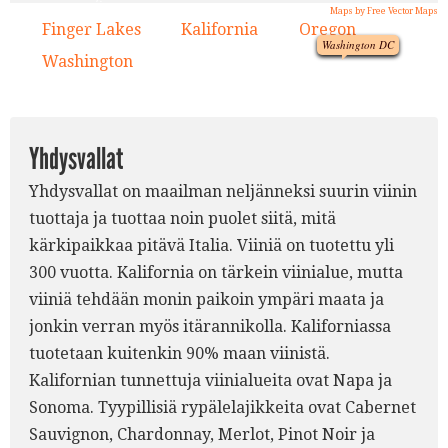
Maps by Free Vector Maps
1.
3.
Finger Lakes
Kalifornia
Oregon
1.
2.
3.
Washington DC
Washington
4.
2.
Yhdysvallat
Yhdysvallat on maailman neljänneksi suurin viinin
tuottaja ja tuottaa noin puolet siitä, mitä
kärkipaikkaa pitävä Italia. Viiniä on tuotettu yli
300 vuotta. Kalifornia on tärkein viinialue, mutta
viiniä tehdään monin paikoin ympäri maata ja
jonkin verran myös itärannikolla. Kaliforniassa
tuotetaan kuitenkin 90% maan viinistä.
Kalifornian tunnettuja viinialueita ovat Napa ja
Sonoma. Tyypillisiä rypälelajikkeita ovat Cabernet
Sauvignon, Chardonnay, Merlot, Pinot Noir ja