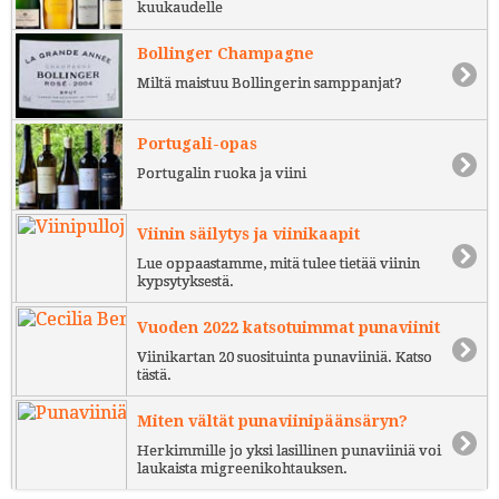
kuukaudelle
Bollinger Champagne
Miltä maistuu Bollingerin samppanjat?
Portugali-opas
Portugalin ruoka ja viini
Viinin säilytys ja viinikaapit
Lue oppaastamme, mitä tulee tietää viinin
kypsytyksestä.
Vuoden 2022 katsotuimmat punaviinit
Viinikartan 20 suosituinta punaviiniä. Katso
tästä.
Miten vältät punaviinipäänsäryn?
Herkimmille jo yksi lasillinen punaviiniä voi
laukaista migreenikohtauksen.