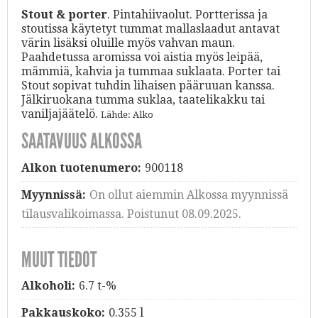
Stout & porter
. Pintahiivaolut. Portterissa ja
stoutissa käytetyt tummat mallaslaadut antavat
värin lisäksi oluille myös vahvan maun.
Paahdetussa aromissa voi aistia myös leipää,
mämmiä, kahvia ja tummaa suklaata. Porter tai
Stout sopivat tuhdin lihaisen pääruuan kanssa.
Jälkiruokana tumma suklaa, taatelikakku tai
vaniljajäätelö.
Lähde: Alko
SAATAVUUS ALKOSSA
Alkon tuotenumero:
900118
Myynnissä:
On ollut aiemmin Alkossa myynnissä
tilausvalikoimassa. Poistunut 08.09.2025.
MUUT TIEDOT
Alkoholi:
6.7 t-%
Pakkauskoko:
0.355 l