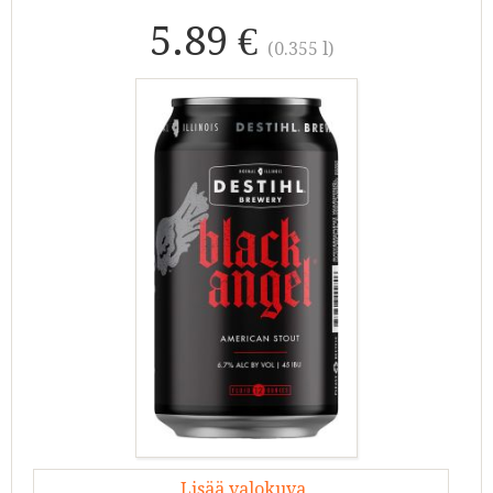
5.89 €
(0.355 l)
Lisää valokuva