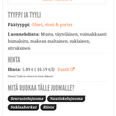
TYYPPI JA TYYLI
Päätyyppi:
Oluet
,
stout & porter
Luonnehdinta:
Musta, täyteläinen, voimakkaasti
humaloitu, makean maltainen, suklainen,
sitruksinen
HINTA
Hinta:
5.89
€ ( 16.59 €/l)
Pantit
(Huom! Tarkista viimeisin hinta Alkosta)
MITÄ RUOKAA TÄLLE JUOMALLE?
Seurustelujuoma
Nautiskelujuoma
Suklaaherkut
Riista