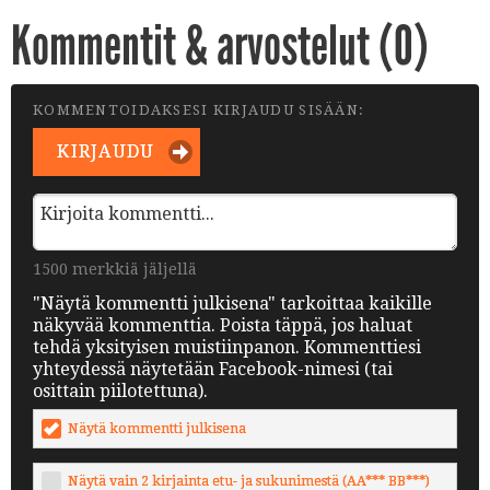
Kommentit & arvostelut (
0
)
KOMMENTOIDAKSESI KIRJAUDU SISÄÄN:
KIRJAUDU
1500 merkkiä jäljellä
"Näytä kommentti julkisena" tarkoittaa kaikille
näkyvää kommenttia. Poista täppä, jos haluat
tehdä yksityisen muistiinpanon. Kommenttiesi
yhteydessä näytetään Facebook-nimesi (tai
osittain piilotettuna).
Näytä kommentti julkisena
Näytä vain 2 kirjainta etu- ja sukunimestä (AA*** BB***)