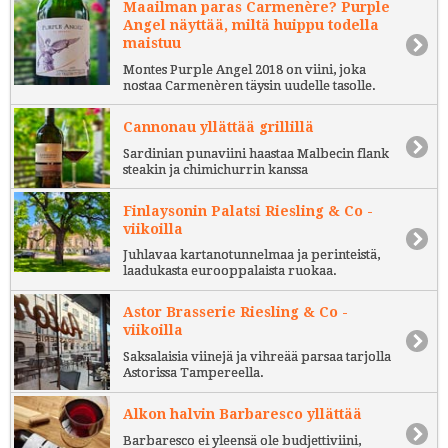
Maailman paras Carmenère? Purple
Angel näyttää, miltä huippu todella
maistuu
Montes Purple Angel 2018 on viini, joka
nostaa Carmenèren täysin uudelle tasolle.
Cannonau yllättää grillillä
Sardinian punaviini haastaa Malbecin flank
steakin ja chimichurrin kanssa
Finlaysonin Palatsi Riesling & Co -
viikoilla
Juhlavaa kartanotunnelmaa ja perinteistä,
laadukasta eurooppalaista ruokaa.
Astor Brasserie Riesling & Co -
viikoilla
Saksalaisia viinejä ja vihreää parsaa tarjolla
Astorissa Tampereella.
Alkon halvin Barbaresco yllättää
Barbaresco ei yleensä ole budjettiviini,