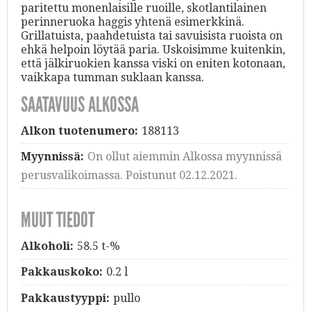
paritettu monenlaisille ruoille, skotlantilainen
perinneruoka haggis yhtenä esimerkkinä.
Grillatuista, paahdetuista tai savuisista ruoista on
ehkä helpoin löytää paria. Uskoisimme kuitenkin,
että jälkiruokien kanssa viski on eniten kotonaan,
vaikkapa tumman suklaan kanssa.
SAATAVUUS ALKOSSA
Alkon tuotenumero:
188113
Myynnissä:
On ollut aiemmin Alkossa myynnissä
perusvalikoimassa. Poistunut 02.12.2021.
MUUT TIEDOT
Alkoholi:
58.5 t-%
Pakkauskoko:
0.2 l
Pakkaustyyppi:
pullo