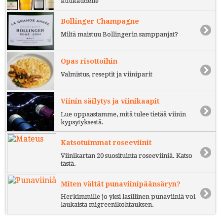
kuukaudelle
Bollinger Champagne
Miltä maistuu Bollingerin samppanjat?
Opas risottoihin
Valmistus, reseptit ja viiniparit
Viinin säilytys ja viinikaapit
Lue oppaastamme, mitä tulee tietää viinin
kypsytyksestä.
Katsotuimmat roseeviinit
Viinikartan 20 suosituinta roseeviiniä. Katso
tästä.
Miten vältät punaviinipäänsäryn?
Herkimmille jo yksi lasillinen punaviiniä voi
laukaista migreenikohtauksen.