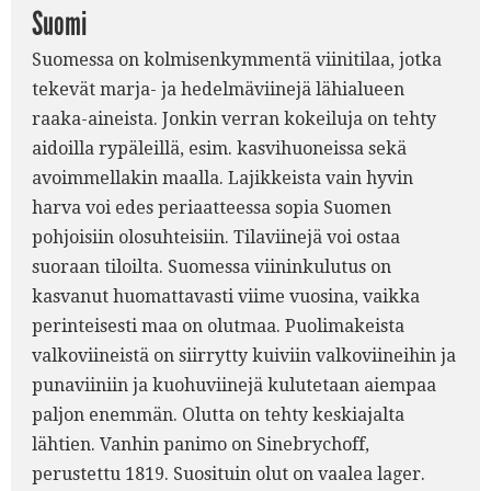
Suomi
Suomessa on kolmisenkymmentä viinitilaa, jotka
tekevät marja- ja hedelmäviinejä lähialueen
raaka-aineista. Jonkin verran kokeiluja on tehty
aidoilla rypäleillä, esim. kasvihuoneissa sekä
avoimmellakin maalla. Lajikkeista vain hyvin
harva voi edes periaatteessa sopia Suomen
pohjoisiin olosuhteisiin. Tilaviinejä voi ostaa
suoraan tiloilta. Suomessa viininkulutus on
kasvanut huomattavasti viime vuosina, vaikka
perinteisesti maa on olutmaa. Puolimakeista
valkoviineistä on siirrytty kuiviin valkoviineihin ja
punaviiniin ja kuohuviinejä kulutetaan aiempaa
paljon enemmän. Olutta on tehty keskiajalta
lähtien. Vanhin panimo on Sinebrychoff,
perustettu 1819. Suosituin olut on vaalea lager.