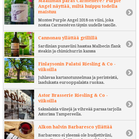
Maailman paras Carmenère? Purple
Angel näyttää, miltä huippu todella
maistuu
Montes Purple Angel 2018 on viini, joka
nostaa Carmenèren täysin uudelle tasolle.
Cannonau yllättää grillillä
Sardinian punaviini haastaa Malbecin flank
steakin ja chimichurrin kanssa
Finlaysonin Palatsi Riesling & Co -
viikoilla
Juhlavaa kartanotunnelmaa ja perinteistä,
laadukasta eurooppalaista ruokaa.
Astor Brasserie Riesling & Co -
viikoilla
Saksalaisia viinejä ja vihreää parsaa tarjolla
Astorissa Tampereella.
Alkon halvin Barbaresco yllättää
Barbaresco ei yleensä ole budjettiviini,