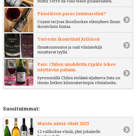
mutta Terre da Vino tekee poikkeuksen.
Pääsiäisen paras lammasviini?
Coyam tarjoaa ikoniluokan elämyksen ilman
ikoniviinin hintaa
Torresin ikoniviinit kriisissä
Ilmastonmuutos ja uusi viinintekijä
muuttavat tyyliä
País: Chilen unohdettu rypäle tekee
näyttävän paluun.
Syvemmällä Chilen etelässä sijaitseva Itata on
tämän hetken kiinnostavimpia viinialueita.
Suosituimmat:
Maista nämä viinit 2025
12 valikoitua viiniä, yksi jokaiselle