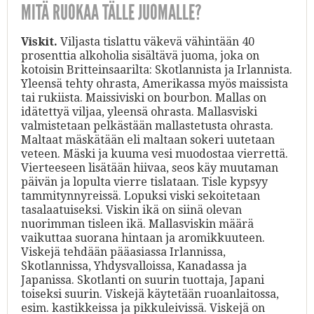
MITÄ RUOKAA TÄLLE JUOMALLE?
Viskit.
Viljasta tislattu väkevä vähintään 40
prosenttia alkoholia sisältävä juoma, joka on
kotoisin Britteinsaarilta: Skotlannista ja Irlannista.
Yleensä tehty ohrasta, Amerikassa myös maissista
tai rukiista. Maissiviski on bourbon. Mallas on
idätettyä viljaa, yleensä ohrasta. Mallasviski
valmistetaan pelkästään mallastetusta ohrasta.
Maltaat mäskätään eli maltaan sokeri uutetaan
veteen. Mäski ja kuuma vesi muodostaa vierrettä.
Vierteeseen lisätään hiivaa, seos käy muutaman
päivän ja lopulta vierre tislataan. Tisle kypsyy
tammitynnyreissä. Lopuksi viski sekoitetaan
tasalaatuiseksi. Viskin ikä on siinä olevan
nuorimman tisleen ikä. Mallasviskin määrä
vaikuttaa suorana hintaan ja aromikkuuteen.
Viskejä tehdään pääasiassa Irlannissa,
Skotlannissa, Yhdysvalloissa, Kanadassa ja
Japanissa. Skotlanti on suurin tuottaja, Japani
toiseksi suurin. Viskejä käytetään ruoanlaitossa,
esim. kastikkeissa ja pikkuleivissä. Viskejä on