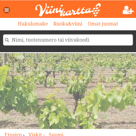
>
Hakulomake
Ruoka&viini
Omat juomat
Etusivu
›
Viskit ›
Suomi