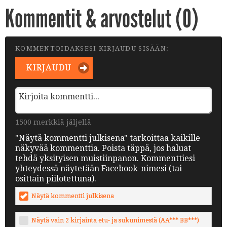
Kommentit & arvostelut (
0
)
KOMMENTOIDAKSESI KIRJAUDU SISÄÄN:
KIRJAUDU
1500 merkkiä jäljellä
"Näytä kommentti julkisena" tarkoittaa kaikille
näkyvää kommenttia. Poista täppä, jos haluat
tehdä yksityisen muistiinpanon. Kommenttiesi
yhteydessä näytetään Facebook-nimesi (tai
osittain piilotettuna).
Näytä kommentti julkisena
Näytä vain 2 kirjainta etu- ja sukunimestä (AA*** BB***)