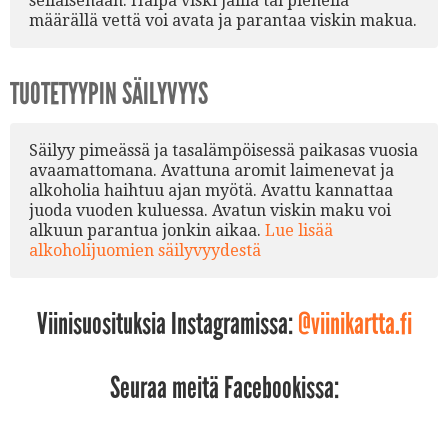
sellaisenaan. Halpa viski jäillä tai pienellä
määrällä vettä voi avata ja parantaa viskin makua.
TUOTETYYPIN SÄILYVYYS
Säilyy pimeässä ja tasalämpöisessä paikasas vuosia
avaamattomana. Avattuna aromit laimenevat ja
alkoholia haihtuu ajan myötä. Avattu kannattaa
juoda vuoden kuluessa. Avatun viskin maku voi
alkuun parantua jonkin aikaa.
Lue lisää
alkoholijuomien säilyvyydestä
Viinisuosituksia Instagramissa:
@viinikartta.fi
Seuraa meitä Facebookissa: