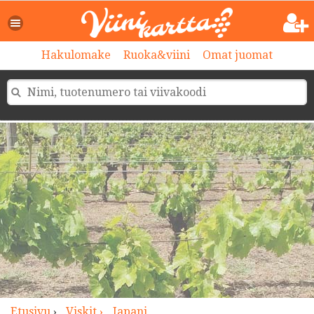
>
Hakulomake
Ruoka&viini
Omat juomat
Etusivu
›
Viskit ›
Japani