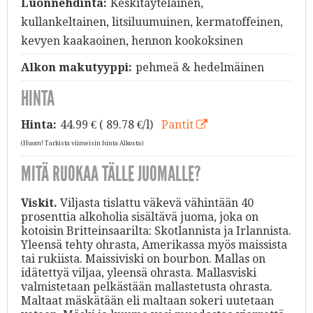
Luonnehdinta:
Keskitäyteläinen,
kullankeltainen, litsiluumuinen, kermatoffeinen,
kevyen kaakaoinen, hennon kookoksinen
Alkon makutyyppi:
pehmeä & hedelmäinen
HINTA
Hinta:
44.99
€ ( 89.78 €/l)
Pantit
(Huom! Tarkista viimeisin hinta Alkosta)
MITÄ RUOKAA TÄLLE JUOMALLE?
Viskit.
Viljasta tislattu väkevä vähintään 40
prosenttia alkoholia sisältävä juoma, joka on
kotoisin Britteinsaarilta: Skotlannista ja Irlannista.
Yleensä tehty ohrasta, Amerikassa myös maissista
tai rukiista. Maissiviski on bourbon. Mallas on
idätettyä viljaa, yleensä ohrasta. Mallasviski
valmistetaan pelkästään mallastetusta ohrasta.
Maltaat mäskätään eli maltaan sokeri uutetaan