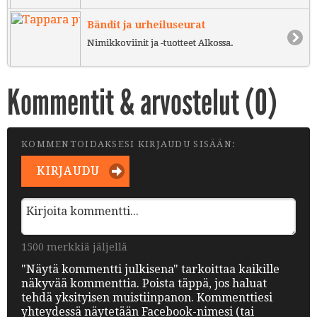
Bändit ja urheiluseurat
Nimikkoviinit ja -tuotteet Alkossa.
Kommentit & arvostelut (
0
)
KOMMENTOIDAKSESI KIRJAUDU SISÄÄN:
KIRJAUDU
1500 merkkiä jäljellä
"Näytä kommentti julkisena" tarkoittaa kaikille
näkyvää kommenttia. Poista täppä, jos haluat
tehdä yksityisen muistiinpanon. Kommenttiesi
yhteydessä näytetään Facebook-nimesi (tai