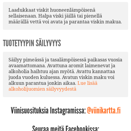
Laadukkaat viskit huoneenlämpöisenä
sellaisenaan. Halpa viski jäillä tai pienellä
määrällä vettä voi avata ja parantaa viskin makua.
TUOTETYYPIN SÄILYVYYS
Säilyy pimeässä ja tasalämpöisessä paikasas vuosia
avaamattomana. Avattuna aromit laimenevat ja
alkoholia haihtuu ajan myötä. Avattu kannattaa
juoda vuoden kuluessa. Avatun viskin maku voi
alkuun parantua jonkin aikaa.
Lue lisää
alkoholijuomien säilyvyydestä
Viinisuosituksia Instagramissa:
@viinikartta.fi
Seuraa meitä Facebookissa: