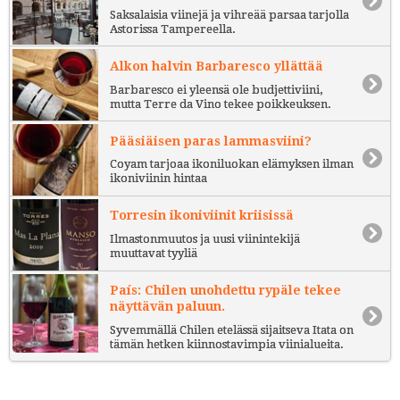
Saksalaisia viinejä ja vihreää parsaa tarjolla
Astorissa Tampereella.
Alkon halvin Barbaresco yllättää
Barbaresco ei yleensä ole budjettiviini,
mutta Terre da Vino tekee poikkeuksen.
Pääsiäisen paras lammasviini?
Coyam tarjoaa ikoniluokan elämyksen ilman
ikoniviinin hintaa
Torresin ikoniviinit kriisissä
Ilmastonmuutos ja uusi viinintekijä
muuttavat tyyliä
País: Chilen unohdettu rypäle tekee
näyttävän paluun.
Syvemmällä Chilen etelässä sijaitseva Itata on
tämän hetken kiinnostavimpia viinialueita.