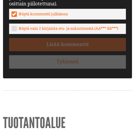
osittain piilotettuna).
Näytä kommentti julkisena
Näytä vain 2 kirjainta etu- ja sukunimestä (AA*** BB***)
Lisää kommentti
Tyhjennä
TUOTANTOALUE