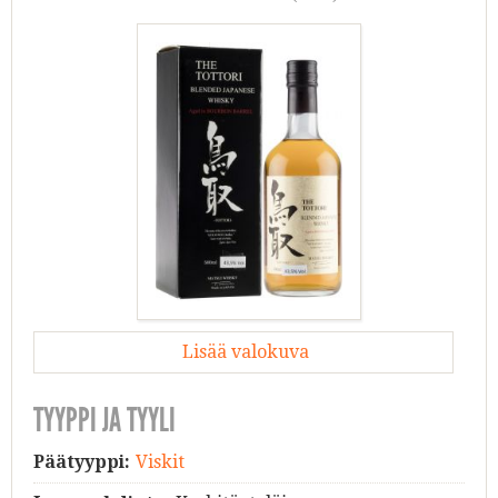
Lisää valokuva
TYYPPI JA TYYLI
Päätyyppi:
Viskit