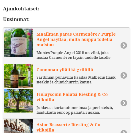
Ajankohtaiset:
Uusimmat:
Maailman paras Carmenère? Purple
Angel näyttää, miltä huippu todella
maistuu
Montes Purple Angel 2018 on viini, joka
nostaa Carmenèren täysin uudelle tasolle.
Cannonau yllättää grillillä
Sardinian punaviini haastaa Malbecin flank
steakin ja chimichurrin kanssa
Finlaysonin Palatsi Riesling & Co -
viikoilla
Juhlavaa kartanotunnelmaa ja perinteistä,
laadukasta eurooppalaista ruokaa.
Astor Brasserie Riesling & Co -
viikoilla