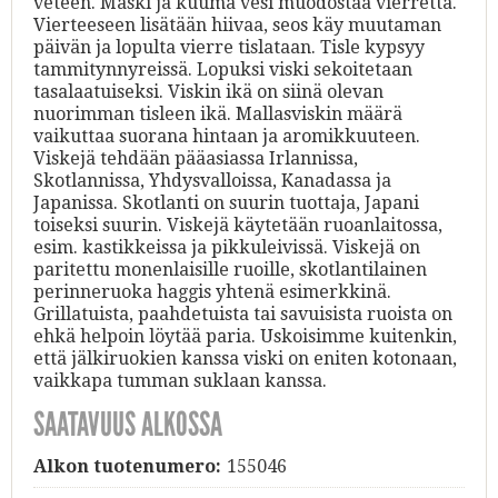
veteen. Mäski ja kuuma vesi muodostaa vierrettä.
Vierteeseen lisätään hiivaa, seos käy muutaman
päivän ja lopulta vierre tislataan. Tisle kypsyy
tammitynnyreissä. Lopuksi viski sekoitetaan
tasalaatuiseksi. Viskin ikä on siinä olevan
nuorimman tisleen ikä. Mallasviskin määrä
vaikuttaa suorana hintaan ja aromikkuuteen.
Viskejä tehdään pääasiassa Irlannissa,
Skotlannissa, Yhdysvalloissa, Kanadassa ja
Japanissa. Skotlanti on suurin tuottaja, Japani
toiseksi suurin. Viskejä käytetään ruoanlaitossa,
esim. kastikkeissa ja pikkuleivissä. Viskejä on
paritettu monenlaisille ruoille, skotlantilainen
perinneruoka haggis yhtenä esimerkkinä.
Grillatuista, paahdetuista tai savuisista ruoista on
ehkä helpoin löytää paria. Uskoisimme kuitenkin,
että jälkiruokien kanssa viski on eniten kotonaan,
vaikkapa tumman suklaan kanssa.
SAATAVUUS ALKOSSA
Alkon tuotenumero:
155046