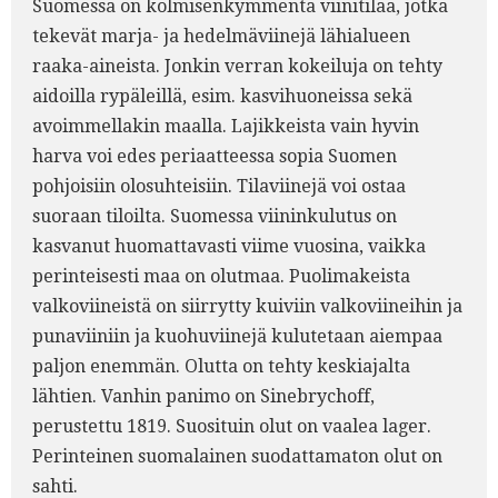
Suomessa on kolmisenkymmentä viinitilaa, jotka
tekevät marja- ja hedelmäviinejä lähialueen
raaka-aineista. Jonkin verran kokeiluja on tehty
aidoilla rypäleillä, esim. kasvihuoneissa sekä
avoimmellakin maalla. Lajikkeista vain hyvin
harva voi edes periaatteessa sopia Suomen
pohjoisiin olosuhteisiin. Tilaviinejä voi ostaa
suoraan tiloilta. Suomessa viininkulutus on
kasvanut huomattavasti viime vuosina, vaikka
perinteisesti maa on olutmaa. Puolimakeista
valkoviineistä on siirrytty kuiviin valkoviineihin ja
punaviiniin ja kuohuviinejä kulutetaan aiempaa
paljon enemmän. Olutta on tehty keskiajalta
lähtien. Vanhin panimo on Sinebrychoff,
perustettu 1819. Suosituin olut on vaalea lager.
Perinteinen suomalainen suodattamaton olut on
sahti.