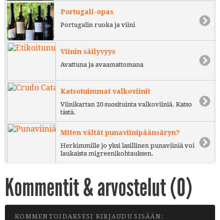
Portugali-opas
Portugalin ruoka ja viini
Viinin säilyvyys
Avattuna ja avaamattomana
Katsotuimmat valkoviinit
Viinikartan 20 suosituinta valkoviiniä. Katso
tästä.
Miten vältät punaviinipäänsäryn?
Herkimmille jo yksi lasillinen punaviiniä voi
laukaista migreenikohtauksen.
Kommentit & arvostelut (
0
)
KOMMENTOIDAKSESI KIRJAUDU SISÄÄN: