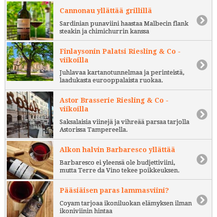
Cannonau yllättää grillillä
Sardinian punaviini haastaa Malbecin flank
steakin ja chimichurrin kanssa
Finlaysonin Palatsi Riesling & Co -
viikoilla
Juhlavaa kartanotunnelmaa ja perinteistä,
laadukasta eurooppalaista ruokaa.
Astor Brasserie Riesling & Co -
viikoilla
Saksalaisia viinejä ja vihreää parsaa tarjolla
Astorissa Tampereella.
Alkon halvin Barbaresco yllättää
Barbaresco ei yleensä ole budjettiviini,
mutta Terre da Vino tekee poikkeuksen.
Pääsiäisen paras lammasviini?
Coyam tarjoaa ikoniluokan elämyksen ilman
ikoniviinin hintaa