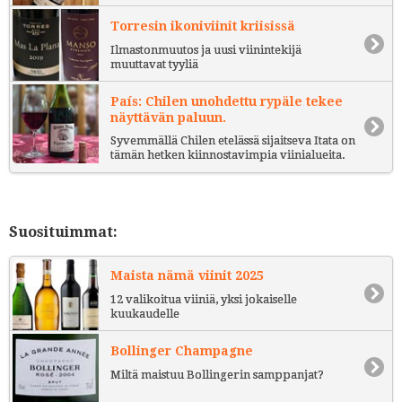
Torresin ikoniviinit kriisissä
Ilmastonmuutos ja uusi viinintekijä
muuttavat tyyliä
País: Chilen unohdettu rypäle tekee
näyttävän paluun.
Syvemmällä Chilen etelässä sijaitseva Itata on
tämän hetken kiinnostavimpia viinialueita.
Suosituimmat:
Maista nämä viinit 2025
12 valikoitua viiniä, yksi jokaiselle
kuukaudelle
Bollinger Champagne
Miltä maistuu Bollingerin samppanjat?