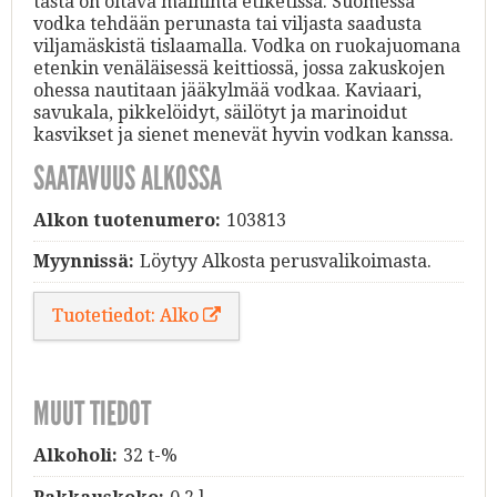
tästä on oltava maininta etiketissä. Suomessa
vodka tehdään perunasta tai viljasta saadusta
viljamäskistä tislaamalla. Vodka on ruokajuomana
etenkin venäläisessä keittiossä, jossa zakuskojen
ohessa nautitaan jääkylmää vodkaa. Kaviaari,
savukala, pikkelöidyt, säilötyt ja marinoidut
kasvikset ja sienet menevät hyvin vodkan kanssa.
SAATAVUUS ALKOSSA
Alkon tuotenumero:
103813
Myynnissä:
Löytyy Alkosta perusvalikoimasta.
Tuotetiedot: Alko
MUUT TIEDOT
Alkoholi:
32 t-%