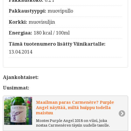
Pakkauskoko:
0.2 l
Pakkaustyyppi:
muovipullo
Korkki:
muovisuljin
Energiaa:
180 kcal / 100ml
Tämä tuotenumero lisätty Viinikartalle:
13.04.2014
Ajankohtaiset:
Uusimmat:
Maailman paras Carmenère? Purple
Angel näyttää, miltä huippu todella
maistuu
Montes Purple Angel 2018 on viini, joka
nostaa Carmenèren täysin uudelle tasolle.