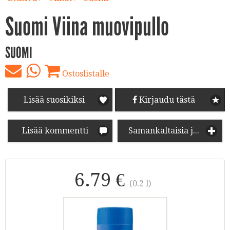
Suomi Viina muovipullo
SUOMI
Ostoslistalle
Lisää suosikiksi
Kirjaudu tästä
Lisää kommentti
Samankaltaisia juomia
6.79 €
(0.2 l)