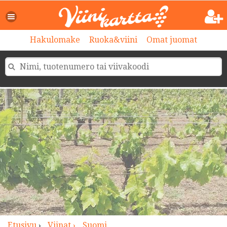
>
Hakulomake
Ruoka&viini
Omat juomat
Etusivu
›
Viinat ›
Suomi