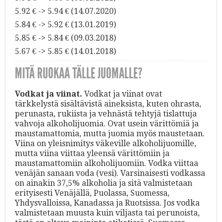
5.92 € -> 5.94 € (14.07.2020)
5.84 € -> 5.92 € (13.01.2019)
5.85 € -> 5.84 € (09.03.2018)
5.67 € -> 5.85 € (14.01.2018)
MITÄ RUOKAA TÄLLE JUOMALLE?
Vodkat ja viinat.
Vodkat ja viinat ovat
tärkkelystä sisältävistä aineksista, kuten ohrasta,
perunasta, rukiista ja vehnästä tehtyjä tislattuja
vahvoja alkoholijuomia. Ovat usein värittömiä ja
maustamattomia, mutta juomia myös maustetaan.
Viina on yleisnimitys väkeville alkoholijuomille,
mutta viina viittaa yleensä värittömiin ja
maustamattomiin alkoholijuomiin. Vodka viittaa
venäjän sanaan voda (vesi). Varsinaisesti vodkassa
on ainakin 37,5% alkoholia ja sitä valmistetaan
erityisesti Venäjällä, Puolassa, Suomessa,
Yhdysvalloissa, Kanadassa ja Ruotsissa. Jos vodka
valmistetaan muusta kuin viljasta tai perunoista,