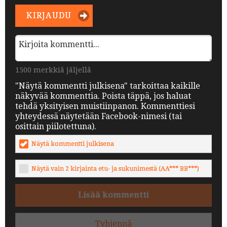
KIRJAUDU
1500 merkkiä jäljellä
"Näytä kommentti julkisena" tarkoittaa kaikille
näkyvää kommenttia. Poista täppä, jos haluat
tehdä yksityisen muistiinpanon. Kommenttiesi
yhteydessä näytetään Facebook-nimesi (tai
osittain piilotettuna).
Näytä kommentti julkisena
Näytä vain 2 kirjainta etu- ja sukunimestä (AA*** BB***)
Lisää kommentti
Tyhjennä