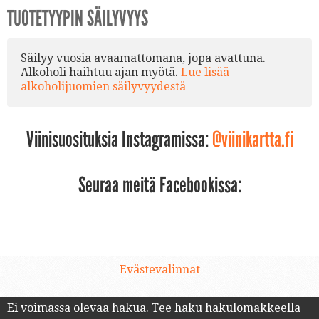
TUOTETYYPIN SÄILYVYYS
Säilyy vuosia avaamattomana, jopa avattuna.
Alkoholi haihtuu ajan myötä.
Lue lisää
alkoholijuomien säilyvyydestä
Viinisuosituksia Instagramissa:
@viinikartta.fi
Seuraa meitä Facebookissa:
Evästevalinnat
Ei voimassa olevaa hakua.
Tee haku hakulomakkeella