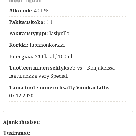
Alkoholi:
40 t-%
Pakkauskoko:
1 l
Pakkaustyyppi:
lasipullo
Korkki:
luonnonkorkki
Energiaa:
230 kcal / 100ml
Tuotteen nimen selitykset:
vs = Konjakeissa
laatuluokka Very Special.
Tämä tuotenumero lisätty Viinikartalle:
07.12.2020
Ajankohtaiset:
Uusimmat: