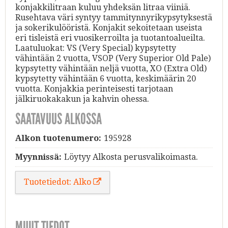
konjakkilitraan kuluu yhdeksän litraa viiniä.
Rusehtava väri syntyy tammitynnyrikypsytyksestä
ja sokerikulööristä. Konjakit sekoitetaan useista
eri tisleistä eri vuosikerroilta ja tuotantoalueilta.
Laatuluokat: VS (Very Special) kypsytetty
vähintään 2 vuotta, VSOP (Very Superior Old Pale)
kypsytetty vähintään neljä vuotta, XO (Extra Old)
kypsytetty vähintään 6 vuotta, keskimäärin 20
vuotta. Konjakkia perinteisesti tarjotaan
jälkiruokakakun ja kahvin ohessa.
SAATAVUUS ALKOSSA
Alkon tuotenumero:
195928
Myynnissä:
Löytyy Alkosta perusvalikoimasta.
Tuotetiedot: Alko
MUUT TIEDOT