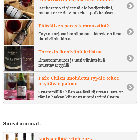
Barbaresco ei yleensä ole budjettiviini,
mutta Terre da Vino tekee poikkeuksen.
Pääsiäisen paras lammasviini?
Coyam tarjoaa ikoniluokan elämyksen ilman
ikoniviinin hintaa
Torresin ikoniviinit kriisissä
Ilmastonmuutos ja uusi viinintekijä
muuttavat tyyliä
País: Chilen unohdettu rypäle tekee
näyttävän paluun.
Syvemmällä Chilen etelässä sijaitseva Itata on
tämän hetken kiinnostavimpia viinialueita.
Suosituimmat:
Maista nämä viinit 2025