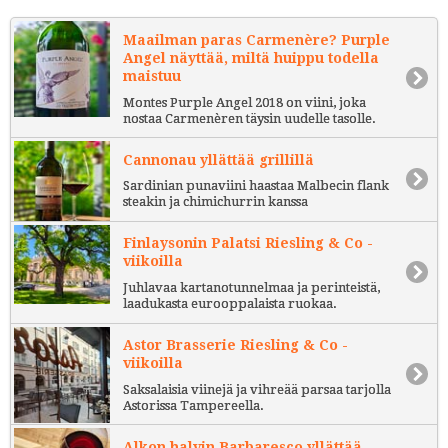
Maailman paras Carmenère? Purple
Angel näyttää, miltä huippu todella
maistuu
Montes Purple Angel 2018 on viini, joka
nostaa Carmenèren täysin uudelle tasolle.
Cannonau yllättää grillillä
Sardinian punaviini haastaa Malbecin flank
steakin ja chimichurrin kanssa
Finlaysonin Palatsi Riesling & Co -
viikoilla
Juhlavaa kartanotunnelmaa ja perinteistä,
laadukasta eurooppalaista ruokaa.
Astor Brasserie Riesling & Co -
viikoilla
Saksalaisia viinejä ja vihreää parsaa tarjolla
Astorissa Tampereella.
Alkon halvin Barbaresco yllättää