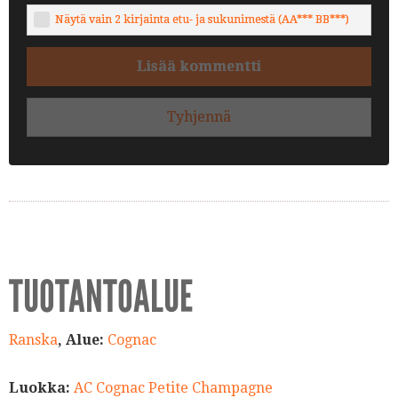
Näytä vain 2 kirjainta etu- ja sukunimestä (AA*** BB***)
Lisää kommentti
Tyhjennä
TUOTANTOALUE
Ranska
, Alue:
Cognac
Luokka:
AC Cognac Petite Champagne