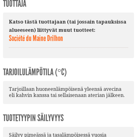
TUOTTAJA
Katso tästä tuottajaan (tai jossain tapauksissa
alueeseen) liittyvät muut tuotteet:
Société du Maine Drilhon
TARJOILULÄMPÖTILA (°C)
Tarjoillaan huoneenlämpöisenä yleensä avecina
eli kahvin kanssa tai sellaisenaan aterian jälkeen.
TUOTETYYPIN SÄILYVYYS
Säilyy pimeässä ja tasalämpöisessä vuosia