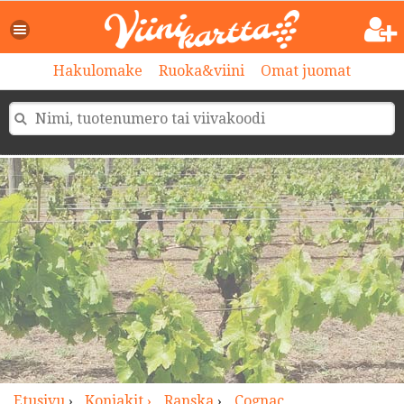
>
Hakulomake
Ruoka&viini
Omat juomat
Etusivu
›
Konjakit ›
Ranska
›
Cognac