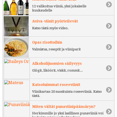
12 valikoitua viiniä, yksi jokaiselle
kuukaudelle
Aviva-viinit pyörteilevät
Katso tästä myös video.
Opas risottoihin
Valmistus, reseptit ja viiniparit
Alkoholijuomien säilyvyys
Glögit, liköörit, viskit, rommit...
Katsotuimmat roseeviinit
Viinikartan 20 suosituinta roseeviiniä. Katso
tästä.
Miten vältät punaviinipäänsäryn?
Herkimmille jo yksi lasillinen punaviiniä voi