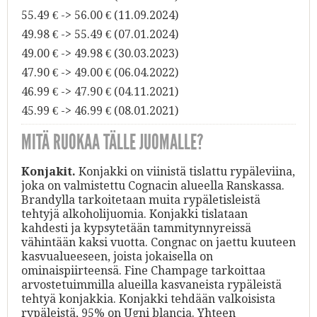
55.49 € -> 56.00 € (11.09.2024)
49.98 € -> 55.49 € (07.01.2024)
49.00 € -> 49.98 € (30.03.2023)
47.90 € -> 49.00 € (06.04.2022)
46.99 € -> 47.90 € (04.11.2021)
45.99 € -> 46.99 € (08.01.2021)
MITÄ RUOKAA TÄLLE JUOMALLE?
Konjakit.
Konjakki on viinistä tislattu rypäleviina,
joka on valmistettu Cognacin alueella Ranskassa.
Brandylla tarkoitetaan muita rypäletisleistä
tehtyjä alkoholijuomia. Konjakki tislataan
kahdesti ja kypsytetään tammitynnyreissä
vähintään kaksi vuotta. Congnac on jaettu kuuteen
kasvualueeseen, joista jokaisella on
ominaispiirteensä. Fine Champage tarkoittaa
arvostetuimmilla alueilla kasvaneista rypäleistä
tehtyä konjakkia. Konjakki tehdään valkoisista
rypäleistä, 95% on Ugni blancia. Yhteen