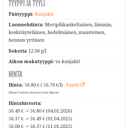
TYYPPI JA TYYLI
Päätyyppi:
Konjakit
Luonnehdinta:
Meripihkankeltainen, lämmin,
keskitäyteläinen, hedelmäinen, mausteinen,
hennon yrttinen
Sokeria
12.00 g/l
Alkon makutyyppi:
vs-konjakit
HINTA
Hinta:
56.80
€ ( 56.70 €/l)
Pantit
(Huom! Tarkista viimeisin hinta Alkosta)
Hintahistoria:
56.49 € -> 56.80 € (04.01.2026)
56.37 € -> 56.49 € (01.04.2025)
56.00 € -> 56.37 € (11.01.2025)