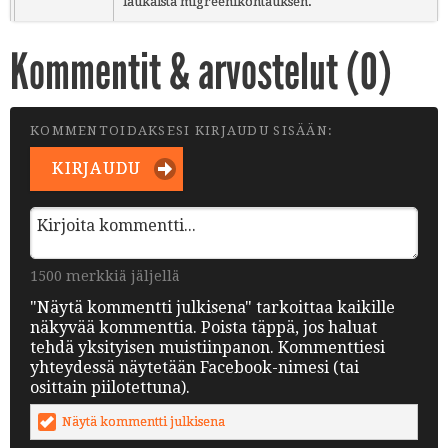
laukaista migreenikohtauksen.
Kommentit & arvostelut (
0
)
KOMMENTOIDAKSESI KIRJAUDU SISÄÄN:
KIRJAUDU
1500 merkkiä jäljellä
"Näytä kommentti julkisena" tarkoittaa kaikille
näkyvää kommenttia. Poista täppä, jos haluat
tehdä yksityisen muistiinpanon. Kommenttiesi
yhteydessä näytetään Facebook-nimesi (tai
osittain piilotettuna).
Näytä kommentti julkisena