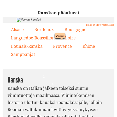
Ranskan pääalueet
Maps by Free Vector Maps
Alsace
Bordeaux
Bourgogne
1.
2.
3.
Pariisi
9.
Languedoc-Roussillon
Loire
4.
5.
1.
Lounais-Ranska
Provence
Rhône
6.
7.
8.
5.
Samppanjat
9.
3.
2.
Ranska
8.
6.
Ranska on Italian jälkeen toiseksi suurin
7.
4.
viinintuottaja maailmassa. Viinintekemisen
historia ulottuu kauaksi roomalaisajalle, jolloin
Rooman valtakunnan levittäytyessä nykyisen
Ranskan alueelle, roomalaisille piti tuottaa