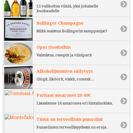
12 valikoitua viiniä, yksi jokaiselle
kuukaudelle
Bollinger Champagne
Miltä maistuu Bollingerin samppanjat?
Opas risottoihin
Valmistus, reseptit ja viiniparit
Alkoholijuomien säilyvyys
Glögit, liköörit, viskit, rommit...
Parhaat amaronet 20-60€
Listasimme 16 amaronea eri hintaluokista.
Tämä on terveellisin punaviini
Punaviinien terveellisyydessä on eroja.