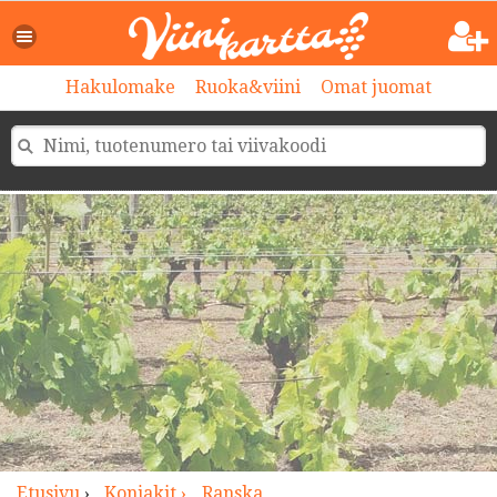
>
Hakulomake
Ruoka&viini
Omat juomat
Etusivu
›
Konjakit ›
Ranska