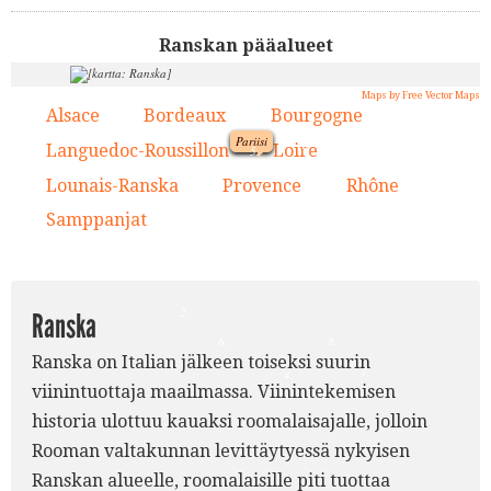
Ranskan pääalueet
Maps by Free Vector Maps
Alsace
Bordeaux
Bourgogne
1.
2.
3.
Pariisi
9.
Languedoc-Roussillon
Loire
4.
5.
1.
Lounais-Ranska
Provence
Rhône
6.
7.
8.
5.
Samppanjat
9.
3.
2.
Ranska
8.
6.
Ranska on Italian jälkeen toiseksi suurin
7.
4.
viinintuottaja maailmassa. Viinintekemisen
historia ulottuu kauaksi roomalaisajalle, jolloin
Rooman valtakunnan levittäytyessä nykyisen
Ranskan alueelle, roomalaisille piti tuottaa