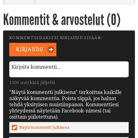
Kommentit & arvostelut (
0
)
KOMMENTOIDAKSESI KIRJAUDU SISÄÄN:
KIRJAUDU
1500 merkkiä jäljellä
"Näytä kommentti julkisena" tarkoittaa kaikille
näkyvää kommenttia. Poista täppä, jos haluat
tehdä yksityisen muistiinpanon. Kommenttiesi
yhteydessä näytetään Facebook-nimesi (tai
osittain piilotettuna).
Näytä kommentti julkisena