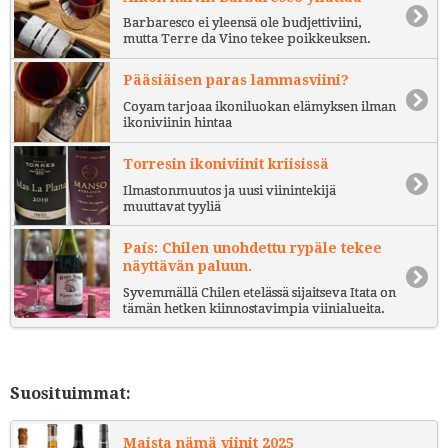
Barbaresco ei yleensä ole budjettiviini,
mutta Terre da Vino tekee poikkeuksen.
Pääsiäisen paras lammasviini?
Coyam tarjoaa ikoniluokan elämyksen ilman
ikoniviinin hintaa
Torresin ikoniviinit kriisissä
Ilmastonmuutos ja uusi viinintekijä
muuttavat tyyliä
País: Chilen unohdettu rypäle tekee
näyttävän paluun.
Syvemmällä Chilen etelässä sijaitseva Itata on
tämän hetken kiinnostavimpia viinialueita.
Suosituimmat:
Maista nämä viinit 2025