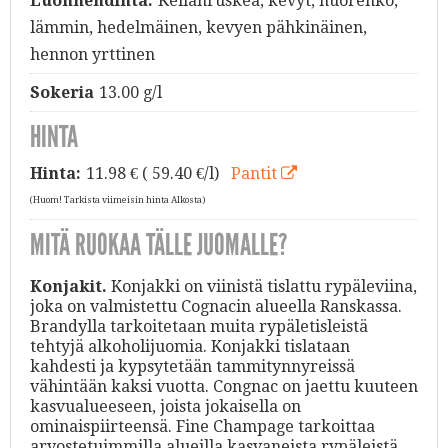
Luonnehdinta:
Kellanruskea, kevyt, nuorehko,
lämmin, hedelmäinen, kevyen pähkinäinen,
hennon yrttinen
Sokeria
13.00 g/l
HINTA
Hinta:
11.98
€ ( 59.40 €/l)
Pantit
(Huom! Tarkista viimeisin hinta Alkosta)
MITÄ RUOKAA TÄLLE JUOMALLE?
Konjakit.
Konjakki on viinistä tislattu rypäleviina,
joka on valmistettu Cognacin alueella Ranskassa.
Brandylla tarkoitetaan muita rypäletisleistä
tehtyjä alkoholijuomia. Konjakki tislataan
kahdesti ja kypsytetään tammitynnyreissä
vähintään kaksi vuotta. Congnac on jaettu kuuteen
kasvualueeseen, joista jokaisella on
ominaispiirteensä. Fine Champage tarkoittaa
arvostetuimmilla alueilla kasvaneista rypäleistä