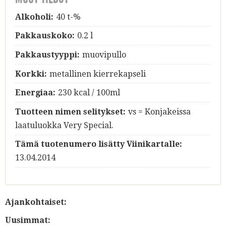
Alkoholi:
40 t-%
Pakkauskoko:
0.2 l
Pakkaustyyppi:
muovipullo
Korkki:
metallinen kierrekapseli
Energiaa:
230 kcal / 100ml
Tuotteen nimen selitykset:
vs = Konjakeissa
laatuluokka Very Special.
Tämä tuotenumero lisätty Viinikartalle:
13.04.2014
Ajankohtaiset:
Uusimmat: