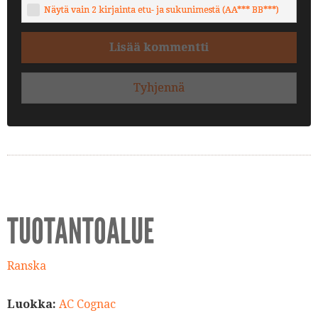
Näytä vain 2 kirjainta etu- ja sukunimestä (AA*** BB***)
Lisää kommentti
Tyhjennä
TUOTANTOALUE
Ranska
Luokka:
AC Cognac