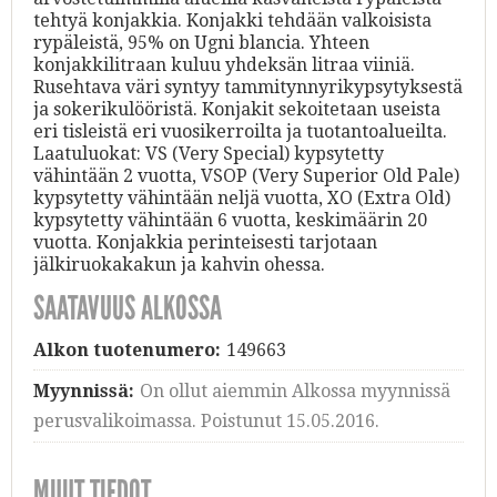
tehtyä konjakkia. Konjakki tehdään valkoisista
rypäleistä, 95% on Ugni blancia. Yhteen
konjakkilitraan kuluu yhdeksän litraa viiniä.
Rusehtava väri syntyy tammitynnyrikypsytyksestä
ja sokerikulööristä. Konjakit sekoitetaan useista
eri tisleistä eri vuosikerroilta ja tuotantoalueilta.
Laatuluokat: VS (Very Special) kypsytetty
vähintään 2 vuotta, VSOP (Very Superior Old Pale)
kypsytetty vähintään neljä vuotta, XO (Extra Old)
kypsytetty vähintään 6 vuotta, keskimäärin 20
vuotta. Konjakkia perinteisesti tarjotaan
jälkiruokakakun ja kahvin ohessa.
SAATAVUUS ALKOSSA
Alkon tuotenumero:
149663
Myynnissä:
On ollut aiemmin Alkossa myynnissä
perusvalikoimassa. Poistunut 15.05.2016.
MUUT TIEDOT