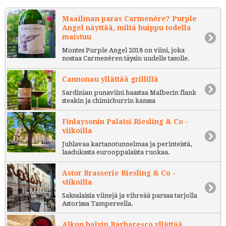
Maailman paras Carmenère? Purple
Angel näyttää, miltä huippu todella
maistuu
Montes Purple Angel 2018 on viini, joka
nostaa Carmenèren täysin uudelle tasolle.
Cannonau yllättää grillillä
Sardinian punaviini haastaa Malbecin flank
steakin ja chimichurrin kanssa
Finlaysonin Palatsi Riesling & Co -
viikoilla
Juhlavaa kartanotunnelmaa ja perinteistä,
laadukasta eurooppalaista ruokaa.
Astor Brasserie Riesling & Co -
viikoilla
Saksalaisia viinejä ja vihreää parsaa tarjolla
Astorissa Tampereella.
Alkon halvin Barbaresco yllättää