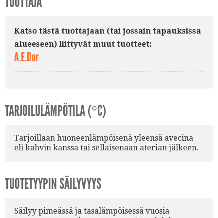
TUOTTAJA
Katso tästä tuottajaan (tai jossain tapauksissa
alueeseen) liittyvät muut tuotteet:
A.E.Dor
TARJOILULÄMPÖTILA (°C)
Tarjoillaan huoneenlämpöisenä yleensä avecina
eli kahvin kanssa tai sellaisenaan aterian jälkeen.
TUOTETYYPIN SÄILYVYYS
Säilyy pimeässä ja tasalämpöisessä vuosia