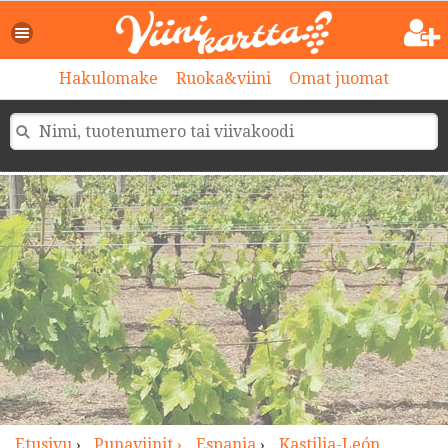
>
Hakulomake
Ruoka&viini
Omat juomat
Etusivu
›
Punaviinit ›
Espanja
›
Kastilia-León