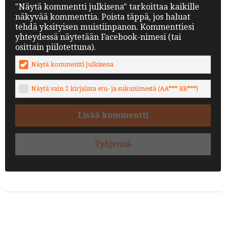
"Näytä kommentti julkisena" tarkoittaa kaikille
näkyvää kommenttia. Poista täppä, jos haluat
tehdä yksityisen muistiinpanon. Kommenttiesi
yhteydessä näytetään Facebook-nimesi (tai
osittain piilotettuna).
Näytä kommentti julkisena
Näytä vain 2 kirjainta etu- ja sukunimestä (AA*** BB***)
Lisää kommentti
Tyhjennä