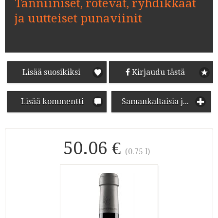
Tanniiniset, rotevat, ryhdikkäät
ja uutteiset punaviinit
Lisää suosikiksi
Kirjaudu tästä
Lisää kommentti
Samankaltaisia juomia
50.06 €
(0.75 l)