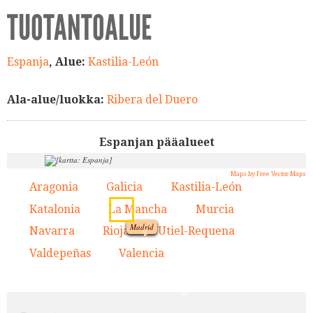
TUOTANTOALUE
Espanja
, Alue:
Kastilia-León
Ala-alue/luokka:
Ribera del Duero
Espanjan pääalueet
Maps by Free Vector Maps
7.
2.
Aragonia
Galicia
Kastilia-León
1.
2.
3.
8.
4.
Katalonia
La Mancha
Murcia
3.
1.
4.
5.
6.
Madrid
Navarra
Rioja
Utiel-Requena
7.
8.
9.
Valdepeñas
Valencia
10.
11.
9.
5.
10.
11.
6.