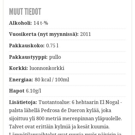
MUUT TIEDOT
Alkoholi:
14 t-%
Vuosikerta (nyt myynnissä):
2011
Pakkauskoko:
0.75 l
Pakkaustyyppi:
pullo
Korkki:
luonnonkorkki
Energiaa:
80 kcal / 100ml
Hapot
6.10g/l
Lisätietoja:
Tuotantoalue: 6 hehtaarin El Nogal -
palsta lähellä Pedrosa de Dueron kylää, joka
sijoittuu yli 800 metriä merenpinnan yläpuolelle.
Talvet ovat erittäin kylmiä ja kesät kuumia.
Lämpötilanvaihtelut ovat suuria myös päivisin ja