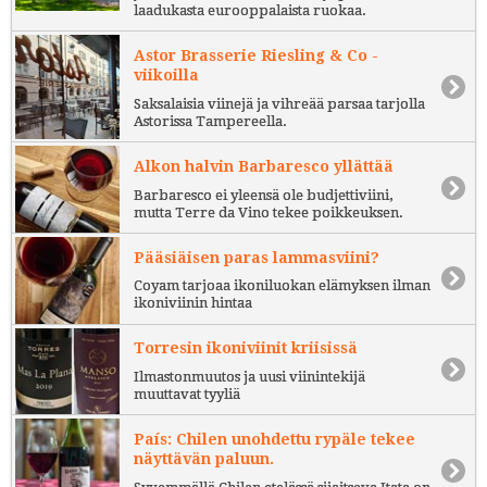
laadukasta eurooppalaista ruokaa.
Astor Brasserie Riesling & Co -
viikoilla
Saksalaisia viinejä ja vihreää parsaa tarjolla
Astorissa Tampereella.
Alkon halvin Barbaresco yllättää
Barbaresco ei yleensä ole budjettiviini,
mutta Terre da Vino tekee poikkeuksen.
Pääsiäisen paras lammasviini?
Coyam tarjoaa ikoniluokan elämyksen ilman
ikoniviinin hintaa
Torresin ikoniviinit kriisissä
Ilmastonmuutos ja uusi viinintekijä
muuttavat tyyliä
País: Chilen unohdettu rypäle tekee
näyttävän paluun.