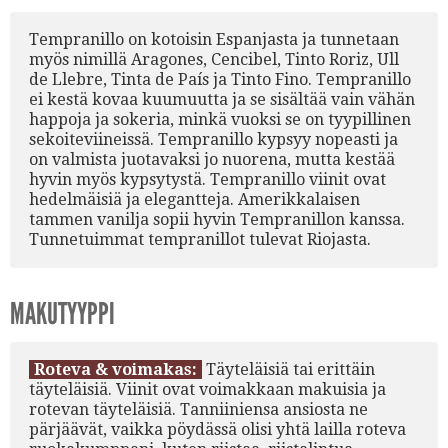
Tempranillo on kotoisin Espanjasta ja tunnetaan
myös nimillä Aragones, Cencibel, Tinto Roriz, Ull
de Llebre, Tinta de País ja Tinto Fino. Tempranillo
ei kestä kovaa kuumuutta ja se sisältää vain vähän
happoja ja sokeria, minkä vuoksi se on tyypillinen
sekoiteviineissä. Tempranillo kypsyy nopeasti ja
on valmista juotavaksi jo nuorena, mutta kestää
hyvin myös kypsytystä. Tempranillo viinit ovat
hedelmäisiä ja elegantteja. Amerikkalaisen
tammen vanilja sopii hyvin Tempranillon kanssa.
Tunnetuimmat tempranillot tulevat Riojasta.
MAKUTYYPPI
Roteva & voimakas:
Täyteläisiä tai erittäin
täyteläisiä. Viinit ovat voimakkaan makuisia ja
rotevan täyteläisiä. Tanniiniensa ansiosta ne
pärjäävät, vaikka pöydässä olisi yhtä lailla roteva