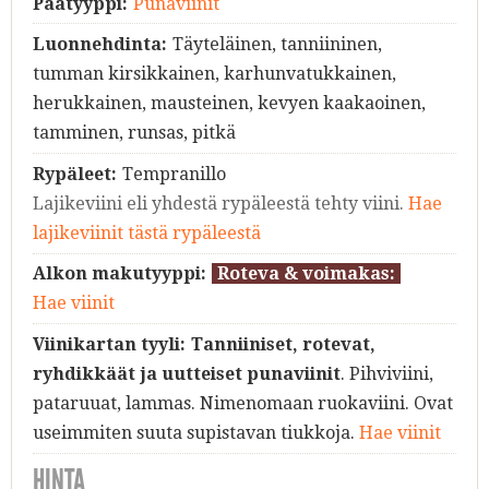
Päätyyppi:
Punaviinit
Luonnehdinta:
Täyteläinen, tanniininen,
tumman kirsikkainen, karhunvatukkainen,
herukkainen, mausteinen, kevyen kaakaoinen,
tamminen, runsas, pitkä
Rypäleet:
Tempranillo
Lajikeviini eli yhdestä rypäleestä tehty viini.
Hae
lajikeviinit tästä rypäleestä
Alkon makutyyppi:
Roteva & voimakas:
Hae viinit
Viinikartan tyyli:
Tanniiniset, rotevat,
ryhdikkäät ja uutteiset punaviinit
. Pihviviini,
pataruuat, lammas. Nimenomaan ruokaviini. Ovat
useimmiten suuta supistavan tiukkoja.
Hae viinit
HINTA