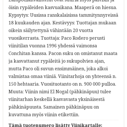
öisin rypäleiden kasvuaikana. Maaperä on hiesua.
Kypsytys: Uusissa ranskalaisissa tammitynnyreissä
18 kuukauden ajan. Kestävyys: Tuottajan mukaan
oikein säilytettynä vähintään 20 vuotta
vuosikerrasta. Tuottaja: Paco Rodero perusti
viinitilan vuonna 1996 yhdessä vaimonsa
Conchitan kanssa. Pacon suku on omistanut maata
ja kasvattanut rypäleitä jo sukupolvien ajan,
mutta Paco oli suvun ensimmäinen, joka alkoi
valmistaa omaa viiniä. Viinitarhoja on yhteensä n.
150 hehtaaria. Vuosituotanto on n. 900 000 pulloa.
Muuta: Viinin nimi El Nogal (pähkinäpuu) tulee
viinitarhan keskellä kasvavasta yksinäisestä
pähkinäpuusta. Samainen pähkinäpuu on
kuvattuna myös viinin etikettiin.
Tämä tuotenumero lisätty Viinikartalle: