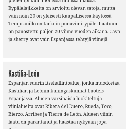
pienempi kuin monessa muussa maissa.
Rypälelajikkeita on arvioitu olevan satoja, mutta
vain noin 20 on yleisesti kaupallisessa käytössä.
Tempranillo on tärkein punaviinirypäle. Laatuun
on panostettu paljon 20 viime vuoden aikana. Cava
ja sherry ovat vain Espanjassa tehtyjä viinejä.
Kastilia-León
Espanjan suurin itsehallintoalue, jonka muodostaa
Kastilian ja Leónin kuningaskunnat Luoteis-
Espanjassa. Alueen varsinaisia luokiteltuja
viinialueita ovat Ribera del Duero, Rueda, Toro,
Bierzo, Arribes ja Tierra de León. Alueen viinin
laatu on parantanut ja haastaa nykyään jopa