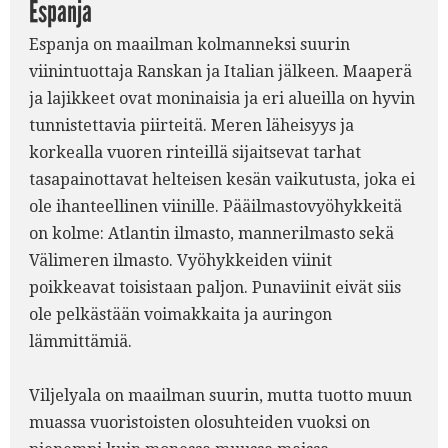
Espanja
Espanja on maailman kolmanneksi suurin
viinintuottaja Ranskan ja Italian jälkeen. Maaperä
ja lajikkeet ovat moninaisia ja eri alueilla on hyvin
tunnistettavia piirteitä. Meren läheisyys ja
korkealla vuoren rinteillä sijaitsevat tarhat
tasapainottavat helteisen kesän vaikutusta, joka ei
ole ihanteellinen viinille. Pääilmastovyöhykkeitä
on kolme: Atlantin ilmasto, mannerilmasto sekä
Välimeren ilmasto. Vyöhykkeiden viinit
poikkeavat toisistaan paljon. Punaviinit eivät siis
ole pelkästään voimakkaita ja auringon
lämmittämiä.
Viljelyala on maailman suurin, mutta tuotto muun
muassa vuoristoisten olosuhteiden vuoksi on