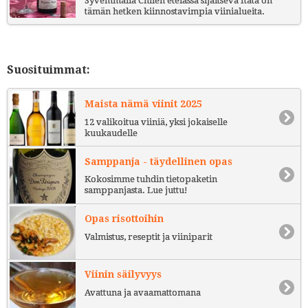
Syvemmällä Chilen etelässä sijaitseva Itata on
tämän hetken kiinnostavimpia viinialueita.
Suosituimmat:
Maista nämä viinit 2025
12 valikoitua viiniä, yksi jokaiselle
kuukaudelle
Samppanja - täydellinen opas
Kokosimme tuhdin tietopaketin
samppanjasta. Lue juttu!
Opas risottoihin
Valmistus, reseptit ja viiniparit
Viinin säilyvyys
Avattuna ja avaamattomana