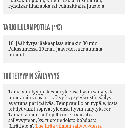
ruokakumppani, kuten riistaa, riistalintua,
ryhdikäs liharuoka tai voimakkaita juustoja.
TARJOILULÄMPÖTILA (°C)
18. Jäähdytys jääkaapissa ainakin 30 min.
Pakastimessa 10 min. Jäävedessä muutama
minuutti.
TUOTETYYPIN SÄILYVYYS
Tämä viinityyppi kestää yleensä hyvin säilytystä
muutamia vuosia. Hyötyy kypsytyksestä. Säilyy
avattuna pari päivää. Tempranillo on rypäle, josta
tehdyt viinit sopivat yleensä hyvin säilytykseen.
Tämän viinin tuottajalla on eri suositus
säilyvyyteen, ks. tuotetiedoista kohdasta
'Lisätietoja'.
Lue lisää viinien säilyvyydestä