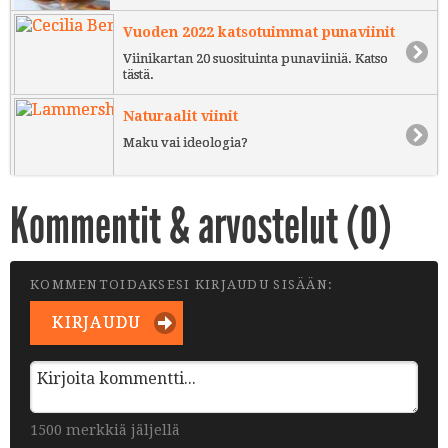
Vuoden 2022 katsotuimmat punaviinit
Viinikartan 20 suosituinta punaviiniä. Katso
tästä.
Naturaalit viinit
Maku vai ideologia?
Kommentit & arvostelut (
0
)
KOMMENTOIDAKSESI KIRJAUDU SISÄÄN:
KIRJAUDU
1500 merkkiä jäljellä