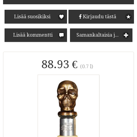
Lisää suosikiksi
Kirjaudu tästä
Lisää kommentti
Samankaltaisia juomia
88.93 €
(0.7 l)