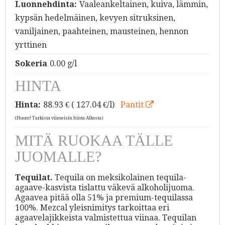
Luonnehdinta:
Vaaleankeltainen, kuiva, lämmin,
kypsän hedelmäinen, kevyen sitruksinen,
vaniljainen, paahteinen, mausteinen, hennon
yrttinen
Sokeria
0.00 g/l
HINTA
Hinta:
88.93
€ ( 127.04 €/l)
Pantit
(Huom! Tarkista viimeisin hinta Alkosta)
MITÄ RUOKAA TÄLLE
JUOMALLE?
Tequilat.
Tequila on meksikolainen tequila-
agaave-kasvista tislattu väkevä alkoholijuoma.
Agaavea pitää olla 51% ja premium-tequilassa
100%. Mezcal yleisnimitys tarkoittaa eri
agaavelajikkeista valmistettua viinaa. Tequilan