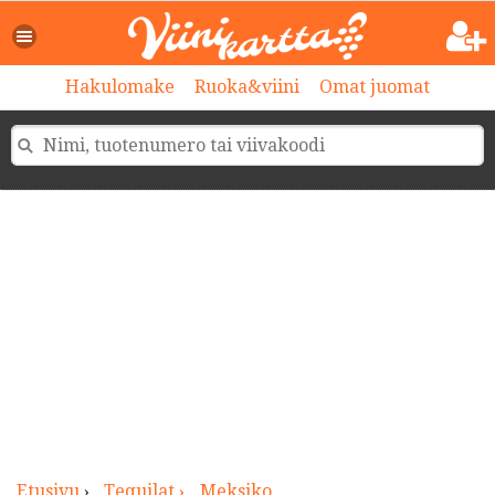
>
Hakulomake
Ruoka&viini
Omat juomat
Etusivu
›
Tequilat ›
Meksiko