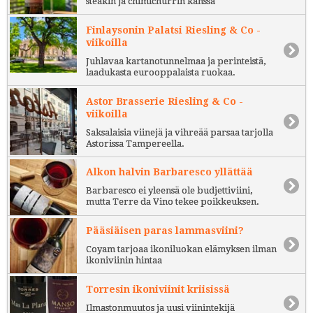
steakin ja chimichurrin kanssa
Finlaysonin Palatsi Riesling & Co -
viikoilla
Juhlavaa kartanotunnelmaa ja perinteistä,
laadukasta eurooppalaista ruokaa.
Astor Brasserie Riesling & Co -
viikoilla
Saksalaisia viinejä ja vihreää parsaa tarjolla
Astorissa Tampereella.
Alkon halvin Barbaresco yllättää
Barbaresco ei yleensä ole budjettiviini,
mutta Terre da Vino tekee poikkeuksen.
Pääsiäisen paras lammasviini?
Coyam tarjoaa ikoniluokan elämyksen ilman
ikoniviinin hintaa
Torresin ikoniviinit kriisissä
Ilmastonmuutos ja uusi viinintekijä