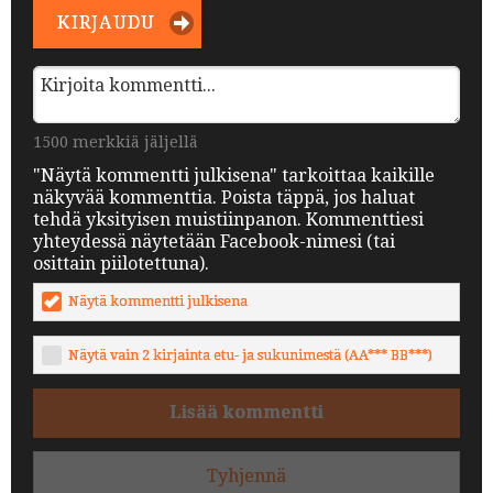
KIRJAUDU
1500 merkkiä jäljellä
"Näytä kommentti julkisena" tarkoittaa kaikille
näkyvää kommenttia. Poista täppä, jos haluat
tehdä yksityisen muistiinpanon. Kommenttiesi
yhteydessä näytetään Facebook-nimesi (tai
osittain piilotettuna).
Näytä kommentti julkisena
Näytä vain 2 kirjainta etu- ja sukunimestä (AA*** BB***)
Lisää kommentti
Tyhjennä