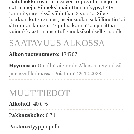
laatuluokkia ovat oro, silver, reposado, añejo ja
extra añejo. Viimeksi mainittua on kypsytetty
tammitynnyreissä vähintään 3 vuotta. Silver
juodaan kuten snapsi, usein suolan sekä limetin tai
sitruunan kanssa. Tequilaa kannattaa parittaa
voimakkaasti maustetulle meksikolaiselle ruoalle.
SAATAVUUS ALKOSSA
Alkon tuotenumero:
174707
Myynnissä:
On ollut aiemmin Alkossa myynnissä
perusvalikoimassa. Poistunut 29.10.2023.
MUUT TIEDOT
Alkoholi:
40 t-%
Pakkauskoko:
0.7 l
Pakkaustyyppi:
pullo