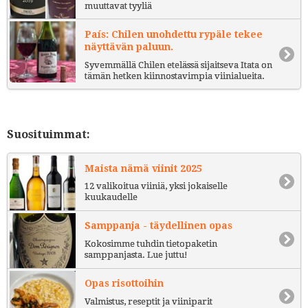
muuttavat tyyliä
País: Chilen unohdettu rypäle tekee
näyttävän paluun.
Syvemmällä Chilen etelässä sijaitseva Itata on
tämän hetken kiinnostavimpia viinialueita.
Suosituimmat:
Maista nämä viinit 2025
12 valikoitua viiniä, yksi jokaiselle
kuukaudelle
Samppanja - täydellinen opas
Kokosimme tuhdin tietopaketin
samppanjasta. Lue juttu!
Opas risottoihin
Valmistus, reseptit ja viiniparit