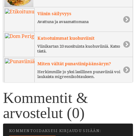
Viinin säilyvyys
Avattuna ja avaamattomana
Katsotuimmat kuohuviinit
Viinikartan 20 suosituinta kuohuviiniä. Katso
tästä.
Miten vältät punaviinipäänsäryn?
Herkimmille jo yksi lasillinen punaviiniä voi
laukaista migreenikohtauksen.
Kommentit &
arvostelut (
0
)
KOMMENTOIDAKSESI KIRJAUDU SISÄÄN: