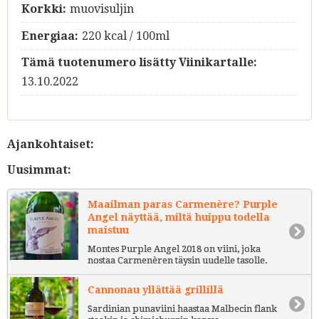
Korkki:
muovisuljin
Energiaa:
220 kcal / 100ml
Tämä tuotenumero lisätty Viinikartalle:
13.10.2022
Ajankohtaiset:
Uusimmat:
Maailman paras Carmenère? Purple
Angel näyttää, miltä huippu todella
maistuu
Montes Purple Angel 2018 on viini, joka
nostaa Carmenèren täysin uudelle tasolle.
Cannonau yllättää grillillä
Sardinian punaviini haastaa Malbecin flank