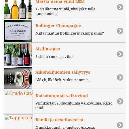
Maista nämä viinit 2025
12 valikoitua viiniä, yksi jokaiselle
kuukaudelle
Bollinger Champagne
Miltä maistuu Bollingerin samppanjat?
Sisilia-opas
Sisilian ruoka ja viini
Alkoholijuomien säilyvyys
Glögit, liköörit, viskit, rommit...
Katsotuimmat valkoviinit
Viinikartan 20 suosituinta valkoviiniä. Katso
tästä.
Bändit ja urheiluseurat
Nimikkoviinit ja -tuotteet Alkossa.