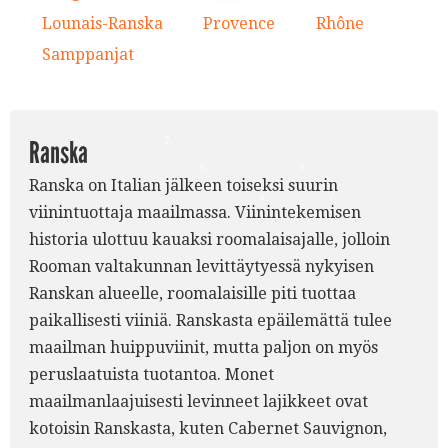
1.
Lounais-Ranska
Provence
Rhône
6.
7.
8.
5.
Samppanjat
9.
3.
2.
Ranska
8.
6.
Ranska on Italian jälkeen toiseksi suurin
7.
4.
viinintuottaja maailmassa. Viinintekemisen
historia ulottuu kauaksi roomalaisajalle, jolloin
Rooman valtakunnan levittäytyessä nykyisen
Ranskan alueelle, roomalaisille piti tuottaa
paikallisesti viiniä. Ranskasta epäilemättä tulee
maailman huippuviinit, mutta paljon on myös
peruslaatuista tuotantoa. Monet
maailmanlaajuisesti levinneet lajikkeet ovat
kotoisin Ranskasta, kuten Cabernet Sauvignon,