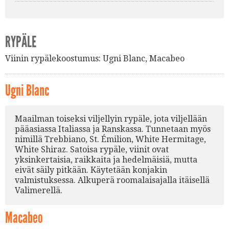
RYPÄLE
Viinin rypälekoostumus:
Ugni Blanc
,
Macabeo
Ugni Blanc
Maailman toiseksi viljellyin rypäle, jota viljellään
pääasiassa Italiassa ja Ranskassa. Tunnetaan myös
nimillä Trebbiano, St. Émilion, White Hermitage,
White Shiraz. Satoisa rypäle, viinit ovat
yksinkertaisia, raikkaita ja hedelmäisiä, mutta
eivät säily pitkään. Käytetään konjakin
valmistuksessa. Alkuperä roomalaisajalla itäisellä
Valimerellä.
Macabeo