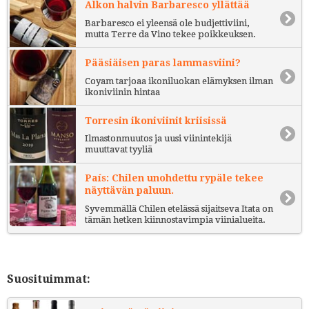
Alkon halvin Barbaresco yllättää
Barbaresco ei yleensä ole budjettiviini,
mutta Terre da Vino tekee poikkeuksen.
Pääsiäisen paras lammasviini?
Coyam tarjoaa ikoniluokan elämyksen ilman
ikoniviinin hintaa
Torresin ikoniviinit kriisissä
Ilmastonmuutos ja uusi viinintekijä
muuttavat tyyliä
País: Chilen unohdettu rypäle tekee
näyttävän paluun.
Syvemmällä Chilen etelässä sijaitseva Itata on
tämän hetken kiinnostavimpia viinialueita.
Suosituimmat: