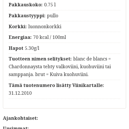
Pakkauskoko:
0.75 l
Pakkaustyyppi:
pullo
Korkki:
luonnonkorkki
Energiaa:
70 kcal / 100ml
Hapot
5.30g/l
Tuotteen nimen selitykset:
blanc de blancs =
Chardonnaysta tehty valkoviini, kuohuviini tai
samppanja. brut = Kuiva kuohuviini.
Tämä tuotenumero lisätty Viinikartalle:
31.12.2010
Ajankohtaiset:
Uusimmat: