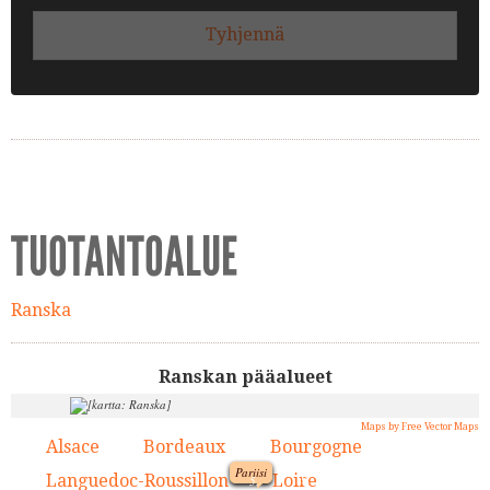
Tyhjennä
TUOTANTOALUE
Ranska
Ranskan pääalueet
Maps by Free Vector Maps
Alsace
Bordeaux
Bourgogne
1.
2.
3.
Pariisi
9.
Languedoc-Roussillon
Loire
4.
5.