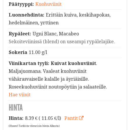
Päätyyppi:
Kuohuviinit
Luonnehdinta:
Erittäin kuiva, keskihapokas,
hedelmäinen, yrttinen
Rypäleet:
Ugni Blanc, Macabeo
Sekoiteviinissä (blend) on useampi rypälelajike.
Sokeria
11.00 g/l
Viinikartan tyyli:
Kuivat kuohuviinit
.
Maljajuomana. Vaaleat kuohuviinit
vähärasvaiselle kalalle ja äyriäisille.
Roseekuohuviinit noutopöytiin ja salaateille.
Hae viinit
HINTA
Hinta:
8.39
€ ( 11.05 €/l)
Pantit
(Huom! Tarkista viimeisin hinta Alkosta)