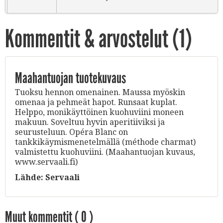
Kommentit & arvostelut (
1
)
Maahantuojan tuotekuvaus
Tuoksu hennon omenainen. Maussa myöskin
omenaa ja pehmeät hapot. Runsaat kuplat.
Helppo, monikäyttöinen kuohuviini moneen
makuun. Soveltuu hyvin aperitiiviksi ja
seurusteluun. Opéra Blanc on
tankkikäymismenetelmällä (méthode charmat)
valmistettu kuohuviini. (Maahantuojan kuvaus,
www.servaali.fi)
Lähde:
Servaali
Muut kommentit (
0
)