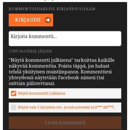
KOMMENTOIDAKSESI KIRJAUDU SISÄÄN:
KIRJAUDU
1500 merkkiä jäljellä
"Näytä kommentti julkisena" tarkoittaa kaikille
näkyvää kommenttia. Poista täppä, jos haluat
tehdä yksityisen muistiinpanon. Kommenttiesi
yhteydessä näytetään Facebook-nimesi (tai
osittain piilotettuna).
Näytä kommentti julkisena
Näytä vain 2 kirjainta etu- ja sukunimestä (AA*** BB***)
Lisää kommentti