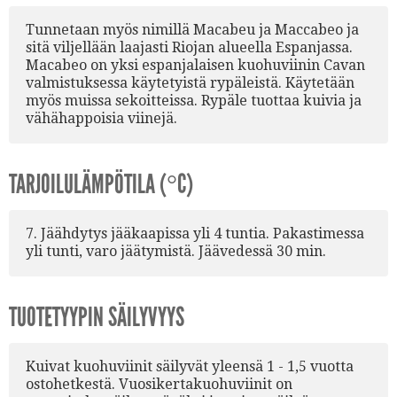
Tunnetaan myös nimillä Macabeu ja Maccabeo ja
sitä viljellään laajasti Riojan alueella Espanjassa.
Macabeo on yksi espanjalaisen kuohuviinin Cavan
valmistuksessa käytetyistä rypäleistä. Käytetään
myös muissa sekoitteissa. Rypäle tuottaa kuivia ja
vähähappoisia viinejä.
TARJOILULÄMPÖTILA (°C)
7. Jäähdytys jääkaapissa yli 4 tuntia. Pakastimessa
yli tunti, varo jäätymistä. Jäävedessä 30 min.
TUOTETYYPIN SÄILYVYYS
Kuivat kuohuviinit säilyvät yleensä 1 - 1,5 vuotta
ostohetkestä. Vuosikertakuohuviinit on