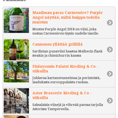
Maailman paras Carmenère? Purple
Angel näyttää, miltä huippu todella
maistuu
Montes Purple Angel 2018 on viini, joka
nostaa Carmenèren täysin uudelle tasolle.
Cannonau yllättää grillillä
Sardinian punaviini haastaa Malbecin flank
steakin ja chimichurrin kanssa
Finlaysonin Palatsi Riesling & Co -
viikoilla
Juhlavaa kartanotunnelmaa ja perinteistä,
laadukasta eurooppalaista ruokaa.
Astor Brasserie Riesling & Co -
viikoilla
Saksalaisia viinejä ja vihreää parsaa tarjolla
Astorissa Tampereella.