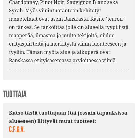
Chardonnay, Pinot Noir, Sauvignon Blanc sekä
Syrah. Myös viinintuotantoon kehitetyt
menetelmät ovat usein Ranskasta. Käsite 'terroir'
on tärkeä. Se tarkoittaa jollekin alueella tyypillistä
maaperää, ilmastoa ja muita tekijöitä, niiden
erityispiirteitä ja merkitystä viinin luonteeseen ja
tyyliin. Tämän myötä alue ja alkuperä ovat
Ranskassa erityisasemassa arvioitaessa viiniä.
TUOTTAJA
Katso tästä tuottajaan (tai jossain tapauksissa
alueeseen) liittyvät muut tuotteet:
C.F.G.V.