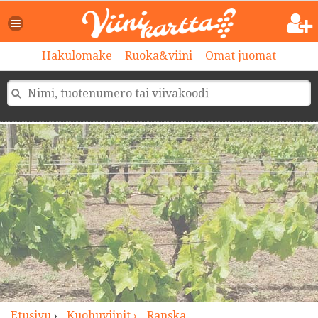
>
Hakulomake
Ruoka&viini
Omat juomat
Etusivu
›
Kuohuviinit ›
Ranska