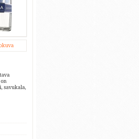
lokuva
ltava
 on
, savukala,