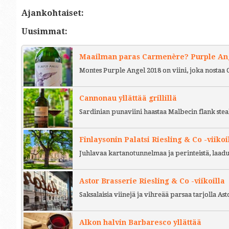
Ajankohtaiset:
Uusimmat:
Maailman paras Carmenère? Purple Ange
Montes Purple Angel 2018 on viini, joka nostaa 
Cannonau yllättää grillillä
Sardinian punaviini haastaa Malbecin flank stea
Finlaysonin Palatsi Riesling & Co -viikoi
Juhlavaa kartanotunnelmaa ja perinteistä, laad
Astor Brasserie Riesling & Co -viikoilla
Saksalaisia viinejä ja vihreää parsaa tarjolla As
Alkon halvin Barbaresco yllättää