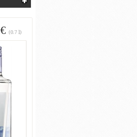
 €
(0.7 l)