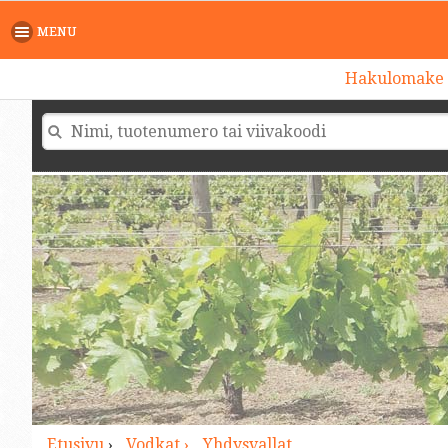
>
MENU
Hakulomake
Etusivu
›
Vodkat ›
Yhdysvallat