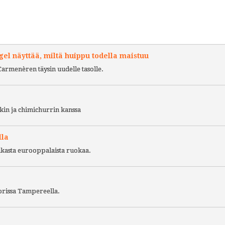
l näyttää, miltä huippu todella maistuu
Carmenèren täysin uudelle tasolle.
kin ja chimichurrin kanssa
lla
ukasta eurooppalaista ruokaa.
torissa Tampereella.