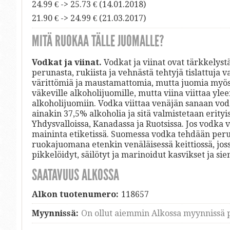
24.99 € -> 25.73 € (14.01.2018)
21.90 € -> 24.99 € (21.03.2017)
MITÄ RUOKAA TÄLLE JUOMALLE?
Vodkat ja viinat.
Vodkat ja viinat ovat tärkkelystä
perunasta, rukiista ja vehnästä tehtyjä tislattuja 
värittömiä ja maustamattomia, mutta juomia myös 
väkeville alkoholijuomille, mutta viina viittaa yl
alkoholijuomiin. Vodka viittaa venäjän sanaan voda
ainakin 37,5% alkoholia ja sitä valmistetaan erityi
Yhdysvalloissa, Kanadassa ja Ruotsissa. Jos vodka v
maininta etiketissä. Suomessa vodka tehdään peruna
ruokajuomana etenkin venäläisessä keittiossä, jos
pikkelöidyt, säilötyt ja marinoidut kasvikset ja s
SAATAVUUS ALKOSSA
Alkon tuotenumero:
118657
Myynnissä:
On ollut aiemmin Alkossa myynnissä p