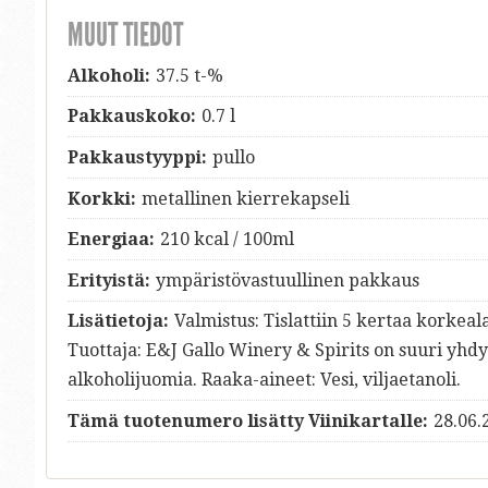
MUUT TIEDOT
Alkoholi:
37.5 t-%
Pakkauskoko:
0.7 l
Pakkaustyyppi:
pullo
Korkki:
metallinen kierrekapseli
Energiaa:
210 kcal / 100ml
Erityistä:
ympäristövastuullinen pakkaus
Lisätietoja:
Valmistus: Tislattiin 5 kertaa korkeal
Tuottaja: E&J Gallo Winery & Spirits on suuri yhdy
alkoholijuomia. Raaka-aineet: Vesi, viljaetanoli.
Tämä tuotenumero lisätty Viinikartalle:
28.06.