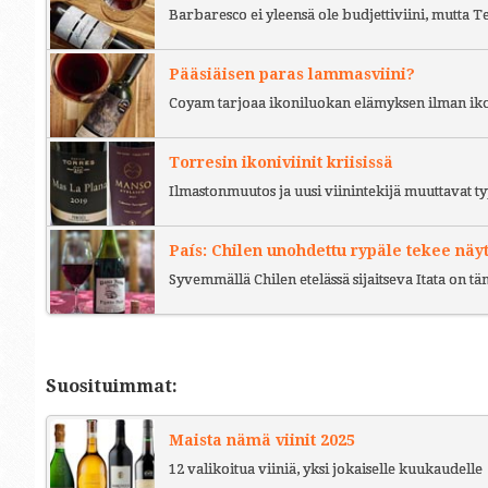
Barbaresco ei yleensä ole budjettiviini, mutta 
Pääsiäisen paras lammasviini?
Coyam tarjoaa ikoniluokan elämyksen ilman iko
Torresin ikoniviinit kriisissä
Ilmastonmuutos ja uusi viinintekijä muuttavat ty
País: Chilen unohdettu rypäle tekee näy
Syvemmällä Chilen etelässä sijaitseva Itata on t
Suosituimmat:
Maista nämä viinit 2025
12 valikoitua viiniä, yksi jokaiselle kuukaudelle