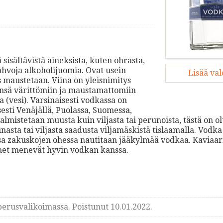
 sisältävistä aineksista, kuten ohrasta,
vahvoja alkoholijuomia. Ovat usein
Lisää va
maustetaan. Viina on yleisnimitys
eensä värittömiin ja maustamattomiin
 (vesi). Varsinaisesti vodkassa on
sesti Venäjällä, Puolassa, Suomessa,
almistetaan muusta kuin viljasta tai perunoista, tästä on o
sta tai viljasta saadusta viljamäskistä tislaamalla. Vodka
sa zakuskojen ohessa nautitaan jääkylmää vodkaa. Kaviaari
ienet menevät hyvin vodkan kanssa.
erusvalikoimassa. Poistunut 10.01.2022.