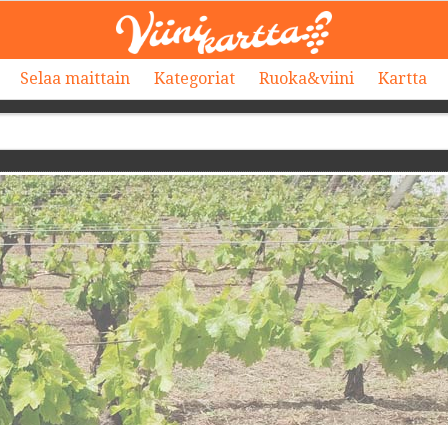
Selaa maittain
Kategoriat
Ruoka&viini
Kartta