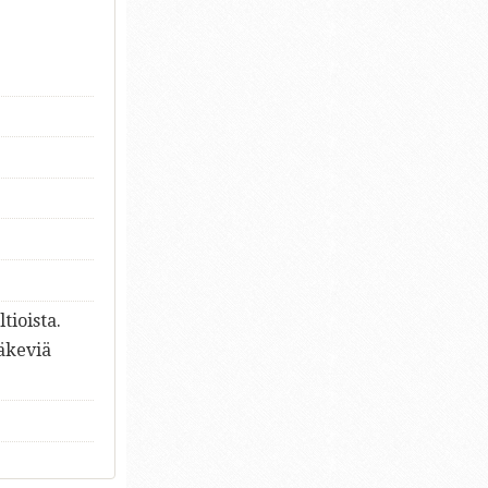
tioista.
väkeviä