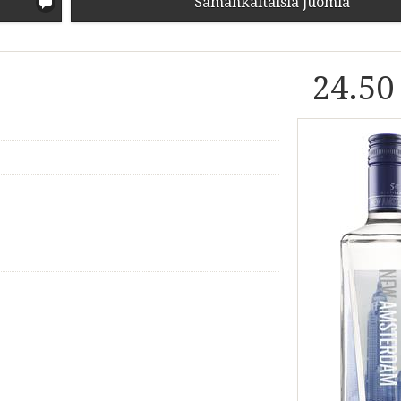
Samankaltaisia juomia
24.50