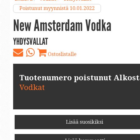
Poistunut myynnistä 10.01.2022
New Amsterdam Vodka
YHDYSVALLAT
Ostoslistalle
Tuotenumero poistunut Alkosta.
Vodkat
Lisää suosikiksi