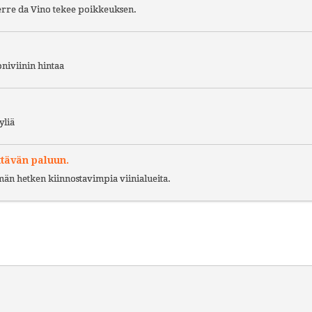
Terre da Vino tekee poikkeuksen.
niviinin hintaa
yliä
ttävän paluun.
ämän hetken kiinnostavimpia viinialueita.