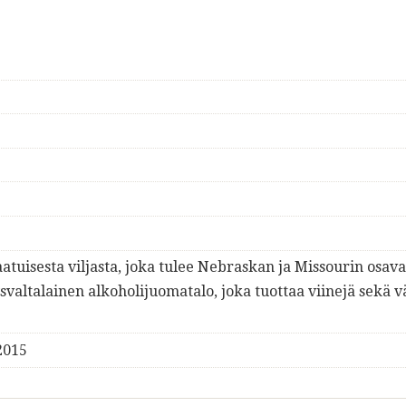
aatuisesta viljasta, joka tulee Nebraskan ja Missourin osaval
svaltalainen alkoholijuomatalo, joka tuottaa viinejä sekä 
2015