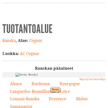
TUOTANTOALUE
Ranska
, Alue:
Cognac
Luokka:
AC Cognac
Ranskan pääalueet
Maps by Free Vector Maps
Alsace
Bordeaux
Bourgogne
1.
2.
3.
Pariisi
9.
Languedoc-Roussillon
Loire
4.
5.
1.
Lounais-Ranska
Provence
Rhône
6.
7.
8.
5.
Samppanjat
9.