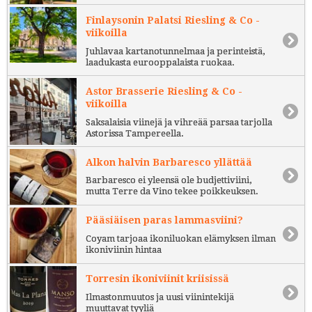
Finlaysonin Palatsi Riesling & Co -
viikoilla
Juhlavaa kartanotunnelmaa ja perinteistä,
laadukasta eurooppalaista ruokaa.
Astor Brasserie Riesling & Co -
viikoilla
Saksalaisia viinejä ja vihreää parsaa tarjolla
Astorissa Tampereella.
Alkon halvin Barbaresco yllättää
Barbaresco ei yleensä ole budjettiviini,
mutta Terre da Vino tekee poikkeuksen.
Pääsiäisen paras lammasviini?
Coyam tarjoaa ikoniluokan elämyksen ilman
ikoniviinin hintaa
Torresin ikoniviinit kriisissä
Ilmastonmuutos ja uusi viinintekijä
muuttavat tyyliä