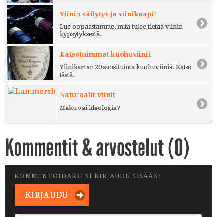
Viinin säilytys ja viinikaapit
Lue oppaastamme, mitä tulee tietää viinin
kypsytyksestä.
Katsotuimmat kuohuviinit
Viinikartan 20 suosituinta kuohuviiniä. Katso
tästä.
Naturaalit viinit
Maku vai ideologia?
Kommentit & arvostelut (
0
)
KOMMENTOIDAKSESI KIRJAUDU SISÄÄN:
KIRJAUDU