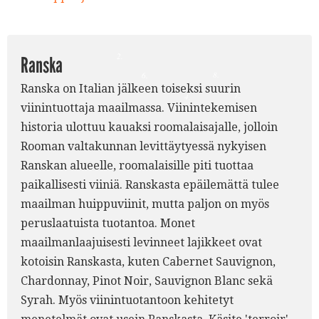
3.
2.
Ranska
8.
6.
Ranska on Italian jälkeen toiseksi suurin
7.
4.
viinintuottaja maailmassa. Viinintekemisen
historia ulottuu kauaksi roomalaisajalle, jolloin
Rooman valtakunnan levittäytyessä nykyisen
Ranskan alueelle, roomalaisille piti tuottaa
paikallisesti viiniä. Ranskasta epäilemättä tulee
maailman huippuviinit, mutta paljon on myös
peruslaatuista tuotantoa. Monet
maailmanlaajuisesti levinneet lajikkeet ovat
kotoisin Ranskasta, kuten Cabernet Sauvignon,
Chardonnay, Pinot Noir, Sauvignon Blanc sekä
Syrah. Myös viinintuotantoon kehitetyt