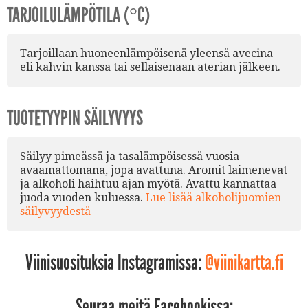
TARJOILULÄMPÖTILA (°C)
Tarjoillaan huoneenlämpöisenä yleensä avecina
eli kahvin kanssa tai sellaisenaan aterian jälkeen.
TUOTETYYPIN SÄILYVYYS
Säilyy pimeässä ja tasalämpöisessä vuosia
avaamattomana, jopa avattuna. Aromit laimenevat
ja alkoholi haihtuu ajan myötä. Avattu kannattaa
juoda vuoden kuluessa.
Lue lisää alkoholijuomien
säilyvyydestä
Viinisuosituksia Instagramissa:
@viinikartta.fi
Seuraa meitä Facebookissa: