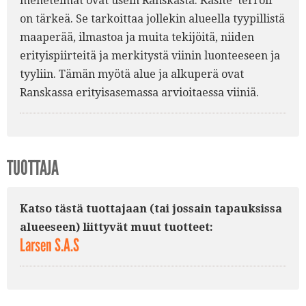
menetelmät ovat usein Ranskasta. Käsite 'terroir'
on tärkeä. Se tarkoittaa jollekin alueella tyypillistä
maaperää, ilmastoa ja muita tekijöitä, niiden
erityispiirteitä ja merkitystä viinin luonteeseen ja
tyyliin. Tämän myötä alue ja alkuperä ovat
Ranskassa erityisasemassa arvioitaessa viiniä.
TUOTTAJA
Katso tästä tuottajaan (tai jossain tapauksissa
alueeseen) liittyvät muut tuotteet:
Larsen S.A.S