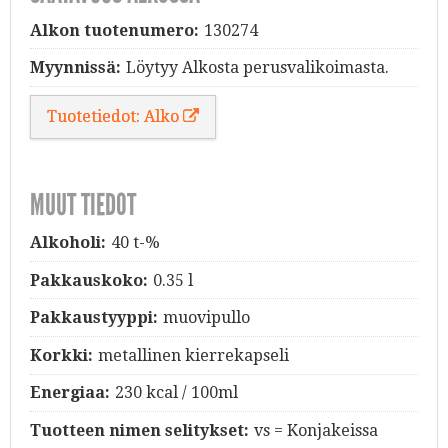
Alkon tuotenumero:
130274
Myynnissä:
Löytyy Alkosta perusvalikoimasta.
Tuotetiedot: Alko
MUUT TIEDOT
Alkoholi:
40 t-%
Pakkauskoko:
0.35 l
Pakkaustyyppi:
muovipullo
Korkki:
metallinen kierrekapseli
Energiaa:
230 kcal / 100ml
Tuotteen nimen selitykset:
vs = Konjakeissa