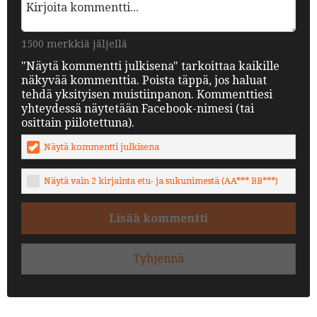
1500 merkkiä jäljellä
"Näytä kommentti julkisena" tarkoittaa kaikille
näkyvää kommenttia. Poista täppä, jos haluat
tehdä yksityisen muistiinpanon. Kommenttiesi
yhteydessä näytetään Facebook-nimesi (tai
osittain piilotettuna).
Näytä kommentti julkisena
Näytä vain 2 kirjainta etu- ja sukunimestä (AA*** BB***)
Lisää kommentti
Tyhjennä