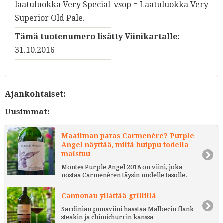
laatuluokka Very Special. vsop = Laatuluokka Very
Superior Old Pale.
Tämä tuotenumero lisätty Viinikartalle:
31.10.2016
Ajankohtaiset:
Uusimmat:
Maailman paras Carmenère? Purple
Angel näyttää, miltä huippu todella
maistuu
Montes Purple Angel 2018 on viini, joka
nostaa Carmenèren täysin uudelle tasolle.
Cannonau yllättää grillillä
Sardinian punaviini haastaa Malbecin flank
steakin ja chimichurrin kanssa