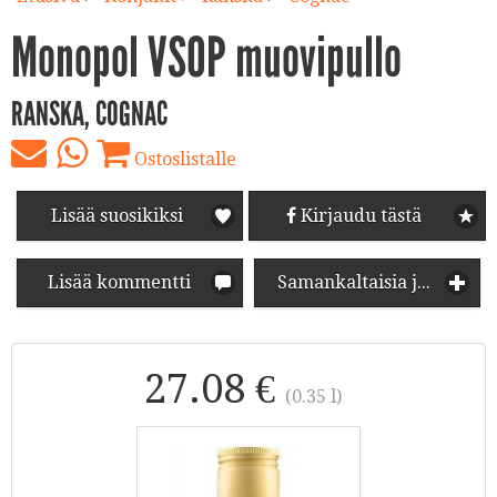
Monopol VSOP muovipullo
RANSKA, COGNAC
Ostoslistalle
Lisää suosikiksi
Kirjaudu tästä
Lisää kommentti
Samankaltaisia juomia
27.08 €
(0.35 l)