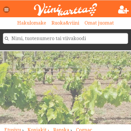
>
Hakulomake
Ruoka&viini
Omat juomat
Etusivu
›
Konjakit ›
Ranska
›
Cognac