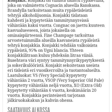
Konjakit.
Konjakki on viinistä tislattu rypäleviina,
joka on valmistettu Cognacin alueella Ranskassa.
Brandylla tarkoitetaan muita rypäletisleistä
tehtyjä alkoholijuomia. Konjakki tislataan
kahdesti ja kypsytetään tammitynnyreissä
vähintään kaksi vuotta. Congnac on jaettu kuuteen
kasvualueeseen, joista jokaisella on
ominaispiirteensä. Fine Champage tarkoittaa
arvostetuimmilla alueilla kasvaneista rypäleistä
tehtyä konjakkia. Konjakki tehdään valkoisista
rypäleistä, 95% on Ugni blancia. Yhteen
konjakkilitraan kuluu yhdeksän litraa viiniä.
Rusehtava väri syntyy tammitynnyrikypsytyksestä
ja sokerikulööristä. Konjakit sekoitetaan useista
eri tisleistä eri vuosikerroilta ja tuotantoalueilta.
Laatuluokat: VS (Very Special) kypsytetty
vähintään 2 vuotta, VSOP (Very Superior Old Pale)
kypsytetty vähintään neljä vuotta, XO (Extra Old)
kypsytetty vähintään 6 vuotta, keskimäärin 20
vuotta. Konjakkia perinteisesti tarjotaan
jälkiruokakakun ja kahvin ohessa.
SAATAVUUS ALKOSSA