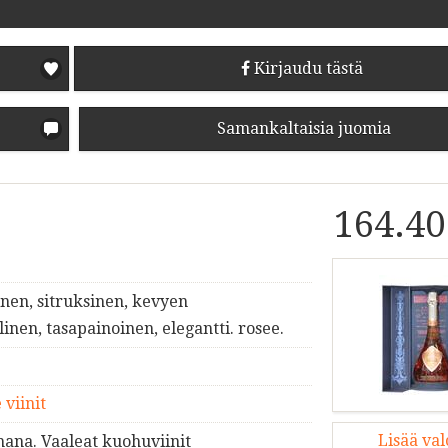
Kirjaudu tästä
Samankaltaisia juomia
164.40
inen, sitruksinen, kevyen
en, tasapainoinen, elegantti. rosee.
 viinit
Lisää va
mana. Vaaleat kuohuviinit