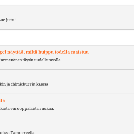
ue juttu!
l näyttää, miltä huippu todella maistuu
Carmenèren täysin uudelle tasolle.
kin ja chimichurrin kanssa
lla
ukasta eurooppalaista ruokaa.
torissa Tampereella.