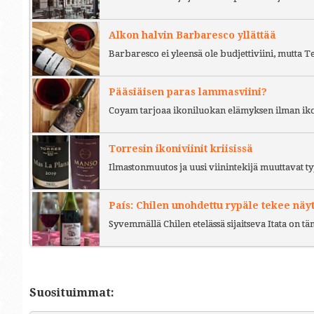
Alkon halvin Barbaresco yllättää
Barbaresco ei yleensä ole budjettiviini, mutta 
Pääsiäisen paras lammasviini?
Coyam tarjoaa ikoniluokan elämyksen ilman iko
Torresin ikoniviinit kriisissä
Ilmastonmuutos ja uusi viinintekijä muuttavat ty
País: Chilen unohdettu rypäle tekee näy
Syvemmällä Chilen etelässä sijaitseva Itata on t
Suosituimmat: