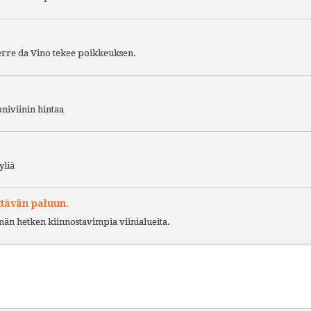
Terre da Vino tekee poikkeuksen.
niviinin hintaa
yliä
ttävän paluun.
ämän hetken kiinnostavimpia viinialueita.