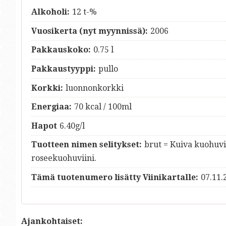
Alkoholi:
12 t-%
Vuosikerta (nyt myynnissä):
2006
Pakkauskoko:
0.75 l
Pakkaustyyppi:
pullo
Korkki:
luonnonkorkki
Energiaa:
70 kcal / 100ml
Hapot
6.40g/l
Tuotteen nimen selitykset:
brut = Kuiva kuohuvii
roseekuohuviini.
Tämä tuotenumero lisätty Viinikartalle:
07.11.
Ajankohtaiset: