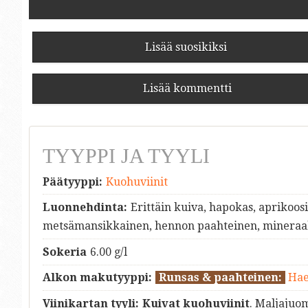
Lisää suosikiksi
Lisää kommentti
TYYPPI JA TYYLI
Päätyyppi:
Kuohuviinit
Luonnehdinta:
Erittäin kuiva, hapokas, aprikoos
metsämansikkainen, hennon paahteinen, mineraalin
Sokeria
6.00 g/l
Alkon makutyyppi:
Runsas & paahteinen:
Hae
Viinikartan tyyli:
Kuivat kuohuviinit
. Maljajuo