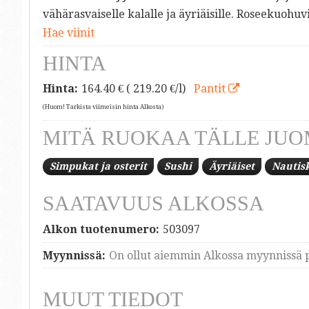
vähärasvaiselle kalalle ja äyriäisille. Roseekuohuvi
Hae viinit
HINTA
Hinta:
164.40
€ ( 219.20 €/l)
Pantit
(Huom! Tarkista viimeisin hinta Alkosta)
MITÄ RUOKAA TÄLLE JUO
Simpukat ja osterit
Sushi
Äyriäiset
Nautis
SAATAVUUS ALKOSSA
Alkon tuotenumero:
503097
Myynnissä:
On ollut aiemmin Alkossa myynnissä p
MUUT TIEDOT