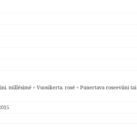
ni. millésimé = Vuosikerta. rosé = Punertava roseeviini tai
2015