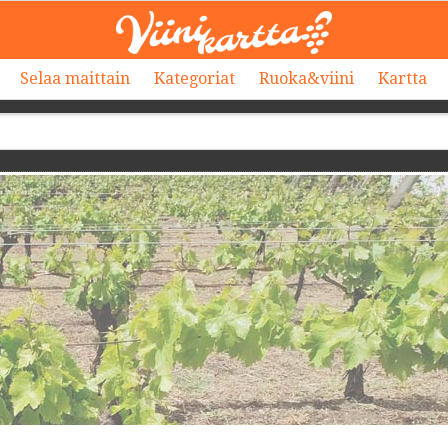
Selaa maittain
Kategoriat
Ruoka&viini
Kartta