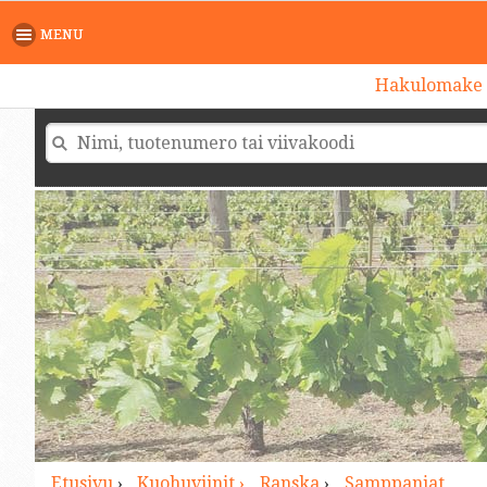
>
MENU
Hakulomake
Etusivu
›
Kuohuviinit ›
Ranska
›
Samppanjat