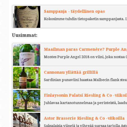
Samppanja - täydellinen opas
Kokosimme tuhdin tietopaketin samppanjasta. L
Uusimmat:
Maailman paras Carmenère? Purple Ange
Montes Purple Angel 2018 on viini, joka nostaa 
Cannonau yllättää grillillä
Sardinian punaviini haastaa Malbecin flank stea
Finlaysonin Palatsi Riesling & Co -viikoi
Juhlavaa kartanotunnelmaa ja perinteistä, laad
Astor Brasserie Riesling & Co -viikoilla
Saksalaisia viinejä ja vihreää parsaa tarjolla As