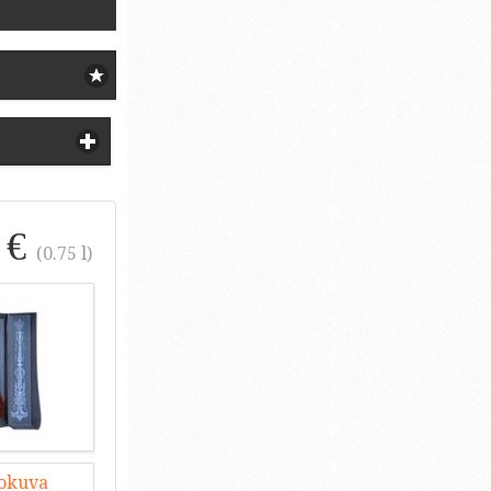
 €
(0.75 l)
lokuva