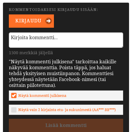
KOMMENTOIDAKSESI KIRJAUDU SISÄÄN:
KIRJAUDU
1500 merkkiä jäljellä
"Näytä kommentti julkisena" tarkoittaa kaikille
näkyvää kommenttia. Poista täppä, jos haluat
tehdä yksityisen muistiinpanon. Kommenttiesi
yhteydessä näytetään Facebook-nimesi (tai
osittain piilotettuna).
Näytä kommentti julkisena
Näytä vain 2 kirjainta etu- ja sukunimestä (AA*** BB***)
Lisää kommentti