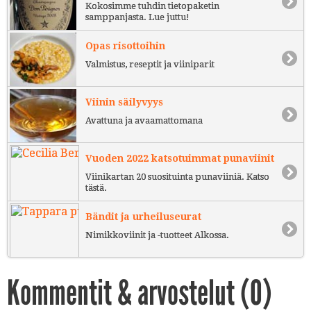
Kokosimme tuhdin tietopaketin
samppanjasta. Lue juttu!
Opas risottoihin
Valmistus, reseptit ja viiniparit
Viinin säilyvyys
Avattuna ja avaamattomana
Vuoden 2022 katsotuimmat punaviinit
Viinikartan 20 suosituinta punaviiniä. Katso
tästä.
Bändit ja urheiluseurat
Nimikkoviinit ja -tuotteet Alkossa.
Kommentit & arvostelut (
0
)