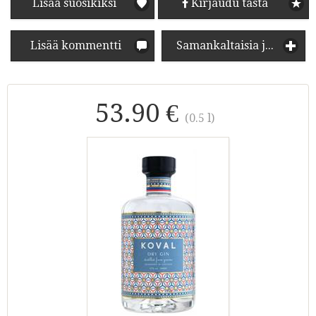
Lisää suosikiksi
Kirjaudu tästä
Lisää kommentti
Samankaltaisia juomia
53.90 €
(0.5 l)