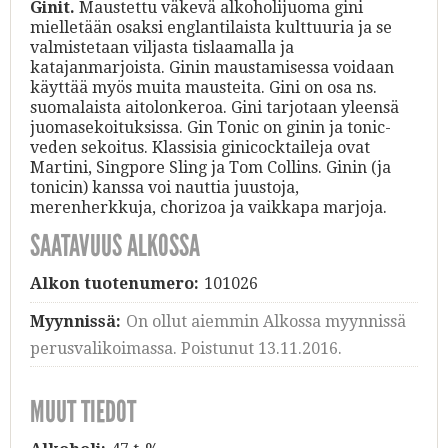
Ginit.
Maustettu väkevä alkoholijuoma gini
mielletään osaksi englantilaista kulttuuria ja se
valmistetaan viljasta tislaamalla ja
katajanmarjoista. Ginin maustamisessa voidaan
käyttää myös muita mausteita. Gini on osa ns.
suomalaista aitolonkeroa. Gini tarjotaan yleensä
juomasekoituksissa. Gin Tonic on ginin ja tonic-
veden sekoitus. Klassisia ginicocktaileja ovat
Martini, Singpore Sling ja Tom Collins. Ginin (ja
tonicin) kanssa voi nauttia juustoja,
merenherkkuja, chorizoa ja vaikkapa marjoja.
SAATAVUUS ALKOSSA
Alkon tuotenumero:
101026
Myynnissä:
On ollut aiemmin Alkossa myynnissä
perusvalikoimassa. Poistunut 13.11.2016.
MUUT TIEDOT