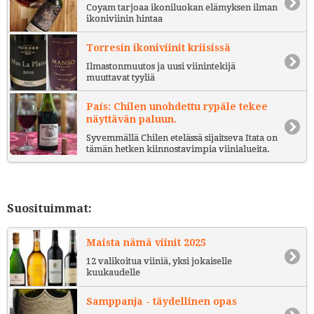
Coyam tarjoaa ikoniluokan elämyksen ilman
ikoniviinin hintaa
Torresin ikoniviinit kriisissä
Ilmastonmuutos ja uusi viinintekijä
muuttavat tyyliä
País: Chilen unohdettu rypäle tekee
näyttävän paluun.
Syvemmällä Chilen etelässä sijaitseva Itata on
tämän hetken kiinnostavimpia viinialueita.
Suosituimmat:
Maista nämä viinit 2025
12 valikoitua viiniä, yksi jokaiselle
kuukaudelle
Samppanja - täydellinen opas