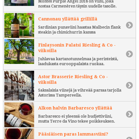
Montes Purple Angel 2018 on viini, joka
nostaa Carmenèren täysin uudelle tasolle.
Cannonau yllättää grillillä
Sardinian punaviini haastaa Malbecin flank
steakin ja chimichurrin kanssa
Finlaysonin Palatsi Riesling & Co -
viikoilla
Juhlavaa kartanotunnelmaa ja perinteistä,
laadukasta eurooppalaista ruokaa.
Astor Brasserie Riesling & Co -
viikoilla
Saksalaisia viinejä ja vihreää parsaa tarjolla
Astorissa Tampereella.
Alkon halvin Barbaresco yllättää
Barbaresco ei yleensä ole budjettiviini,
mutta Terre da Vino tekee poikkeuksen.
Pääsiäisen paras lammasviini?