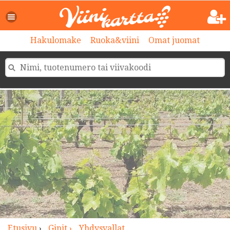
>
Hakulomake
Ruoka&viini
Omat juomat
Etusivu
›
Ginit ›
Yhdysvallat