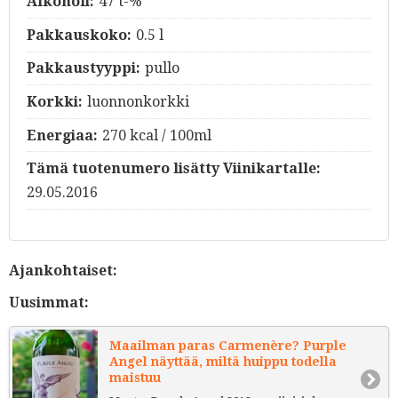
Alkoholi:
47 t-%
Pakkauskoko:
0.5 l
Pakkaustyyppi:
pullo
Korkki:
luonnonkorkki
Energiaa:
270 kcal / 100ml
Tämä tuotenumero lisätty Viinikartalle:
29.05.2016
Ajankohtaiset:
Uusimmat:
Maailman paras Carmenère? Purple
Angel näyttää, miltä huippu todella
maistuu