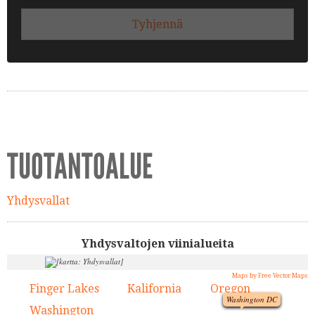
Tyhjennä
TUOTANTOALUE
Yhdysvallat
Yhdysvaltojen viinialueita
4.
Maps by Free Vector Maps
1.
3.
Finger Lakes
Kalifornia
Oregon
1.
2.
3.
Washington DC
Washington
4.