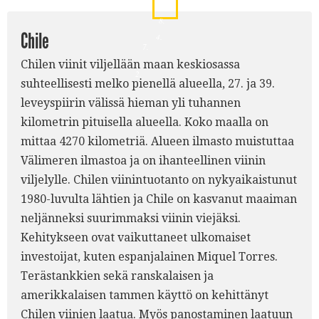
9.
6.
8.
Chile
4.
7.
Chilen viinit viljellään maan keskiosassa
2.
suhteellisesti melko pienellä alueella, 27. ja 39.
leveyspiirin välissä hieman yli tuhannen
kilometrin pituisella alueella. Koko maalla on
mittaa 4270 kilometriä. Alueen ilmasto muistuttaa
Välimeren ilmastoa ja on ihanteellinen viinin
viljelylle. Chilen viinintuotanto on nykyaikaistunut
1980-luvulta lähtien ja Chile on kasvanut maaiman
neljänneksi suurimmaksi viinin viejäksi.
Kehitykseen ovat vaikuttaneet ulkomaiset
investoijat, kuten espanjalainen Miquel Torres.
Terästankkien sekä ranskalaisen ja
amerikkalaisen tammen käyttö on kehittänyt
Chilen viinien laatua. Myös panostaminen laatuun