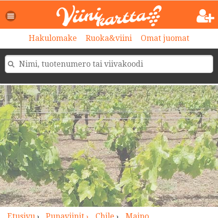
>
Hakulomake
Ruoka&viini
Omat juomat
Etusivu
›
Punaviinit ›
Chile
›
Maipo