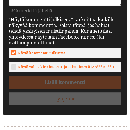
1500 merkkiä jäljellä
"Näytä kommentti julkisena" tarkoittaa kaikille
näkyvää kommenttia. Poista täppä, jos haluat
tehdä yksityisen muistiinpanon. Kommenttiesi
yhteydessä näytetään Facebook-nimesi (tai
osittain piilotettuna).
Näytä kommentti julkisena
Näytä vain 2 kirjainta etu- ja sukunimestä (AA*** BB***)
Lisää kommentti
Tyhjennä