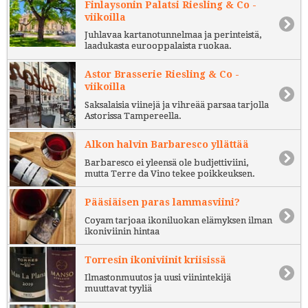
Finlaysonin Palatsi Riesling & Co -
viikoilla
Juhlavaa kartanotunnelmaa ja perinteistä,
laadukasta eurooppalaista ruokaa.
Astor Brasserie Riesling & Co -
viikoilla
Saksalaisia viinejä ja vihreää parsaa tarjolla
Astorissa Tampereella.
Alkon halvin Barbaresco yllättää
Barbaresco ei yleensä ole budjettiviini,
mutta Terre da Vino tekee poikkeuksen.
Pääsiäisen paras lammasviini?
Coyam tarjoaa ikoniluokan elämyksen ilman
ikoniviinin hintaa
Torresin ikoniviinit kriisissä
Ilmastonmuutos ja uusi viinintekijä
muuttavat tyyliä