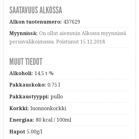
SAATAVUUS ALKOSSA
Alkon tuotenumero:
437629
Myynnissä:
On ollut aiemmin Alkossa myynnissä
perusvalikoimassa. Poistunut 15.12.2018.
MUUT TIEDOT
Alkoholi:
14.5 t-%
Pakkauskoko:
0.75 l
Pakkaustyyppi:
pullo
Korkki:
luonnonkorkki
Energiaa:
80 kcal / 100ml
Hapot
5.00g/l