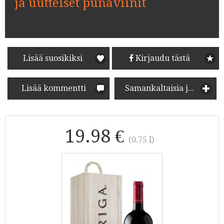
ja uutteiset punaviinit
Lisää suosikiksi
Kirjaudu tästä
Lisää kommentti
Samankaltaisia juomia
19.98 €
(0.75 l)