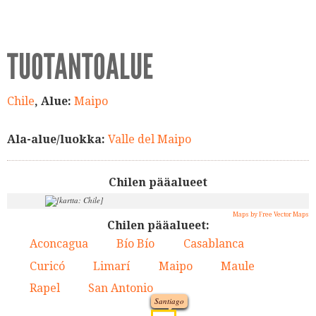
TUOTANTOALUE
Chile
, Alue:
Maipo
Ala-alue/luokka:
Valle del Maipo
Chilen pääalueet
Maps by Free Vector Maps
Chilen pääalueet:
Aconcagua
Bío Bío
Casablanca
1.
2.
3.
5.
Curicó
Limarí
Maipo
Maule
4.
5.
6.
7.
Rapel
San Antonio
8.
9.
1.
Santiago
3.