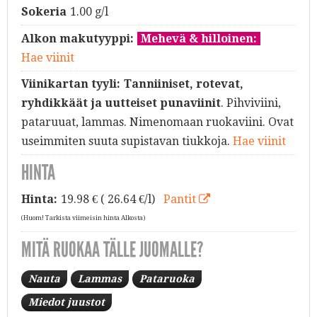
Sokeria
1.00 g/l
Alkon makutyyppi:
Mehevä & hilloinen:
Hae viinit
Viinikartan tyyli:
Tanniiniset, rotevat,
ryhdikkäät ja uutteiset punaviinit
. Pihviviini,
pataruuat, lammas. Nimenomaan ruokaviini. Ovat
useimmiten suuta supistavan tiukkoja.
Hae viinit
HINTA
Hinta:
19.98
€ ( 26.64 €/l)
Pantit
(Huom! Tarkista viimeisin hinta Alkosta)
MITÄ RUOKAA TÄLLE JUOMALLE?
Nauta
Lammas
Pataruoka
Miedot juustot