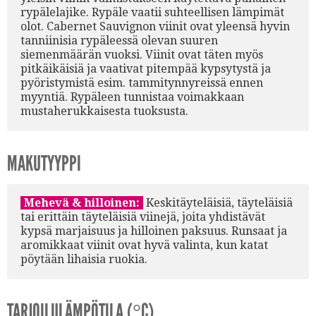
rypälelajike. Rypäle vaatii suhteellisen lämpimät
olot. Cabernet Sauvignon viinit ovat yleensä hyvin
tanniinisia rypäleessä olevan suuren
siemenmäärän vuoksi. Viinit ovat täten myös
pitkäikäisiä ja vaativat pitempää kypsytystä ja
pyöristymistä esim. tammitynnyreissä ennen
myyntiä. Rypäleen tunnistaa voimakkaan
mustaherukkaisesta tuoksusta.
MAKUTYYPPI
Mehevä & hilloinen:
Keskitäyteläisiä, täyteläisiä
tai erittäin täyteläisiä viinejä, joita yhdistävät
kypsä marjaisuus ja hilloinen paksuus. Runsaat ja
aromikkaat viinit ovat hyvä valinta, kun katat
pöytään lihaisia ruokia.
TARJOILULÄMPÖTILA (°C)