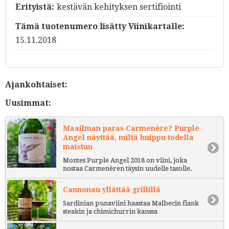
Erityistä:
kestävän kehityksen sertifiointi
Tämä tuotenumero lisätty Viinikartalle:
15.11.2018
Ajankohtaiset:
Uusimmat:
Maailman paras Carmenère? Purple
Angel näyttää, miltä huippu todella
maistuu
Montes Purple Angel 2018 on viini, joka
nostaa Carmenèren täysin uudelle tasolle.
Cannonau yllättää grillillä
Sardinian punaviini haastaa Malbecin flank
steakin ja chimichurrin kanssa