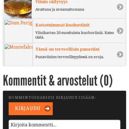
Viinin säilyvyys
Avattuna ja avaamattomana
Katsotuimmat kuohuviinit
Viinikartan 20 suosituinta kuohuviiniä. Katso
tästä.
Tämä on terveellisin punaviini
Punaviinien terveellisyydessä on eroja.
Kommentit & arvostelut (
0
)
KOMMENTOIDAKSESI KIRJAUDU SISÄÄN:
KIRJAUDU