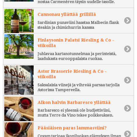
nostaa Carmenèren täysin uudelle tasolle.
Cannonau yllättää grillillä
Sardinian punaviini haastaa Malbecin flank
steakin ja chimichurrin kanssa
Finlaysonin Palatsi Riesling & Co -
viikoilla
Juhlavaa kartanotunnelmaa ja perinteistä,
laadukasta eurooppalaista ruokaa.
Astor Brasserie Riesling & Co -
viikoilla
Saksalaisia viinejä ja vihreää parsaa tarjolla
Astorissa Tampereella.
Alkon halvin Barbaresco yllättää
Barbaresco ei yleensä ole budjettiviini,
mutta Terre da Vino tekee poikkeuksen.
Pääsiäisen paras lammasviini?
Coyam tarjoaa ikoniluokan elämyksen ilman