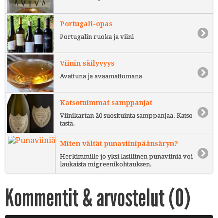
Portugali-opas
Portugalin ruoka ja viini
Viinin säilyvyys
Avattuna ja avaamattomana
Katsotuimmat samppanjat
Viinikartan 20 suosituinta samppanjaa. Katso
tästä.
Miten vältät punaviinipäänsäryn?
Herkimmille jo yksi lasillinen punaviiniä voi
laukaista migreenikohtauksen.
Kommentit & arvostelut (
0
)