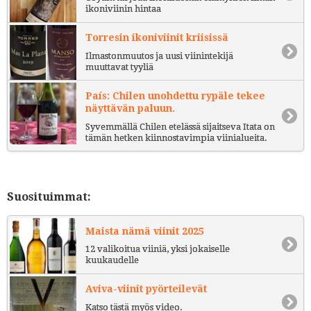
ikoniviinin hintaa
Torresin ikoniviinit kriisissä
Ilmastonmuutos ja uusi viinintekijä
muuttavat tyyliä
País: Chilen unohdettu rypäle tekee
näyttävän paluun.
Syvemmällä Chilen etelässä sijaitseva Itata on
tämän hetken kiinnostavimpia viinialueita.
Suosituimmat:
Maista nämä viinit 2025
12 valikoitua viiniä, yksi jokaiselle
kuukaudelle
Aviva-viinit pyörteilevät
Katso tästä myös video.