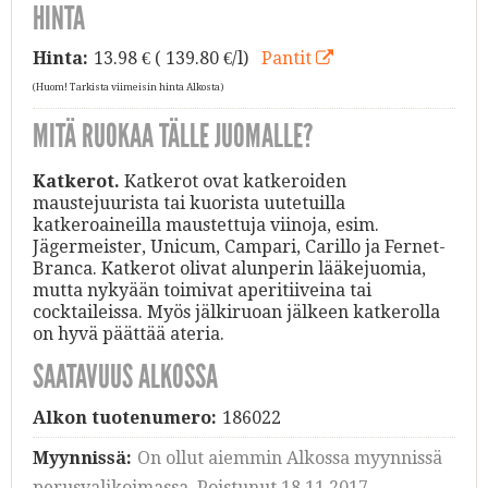
HINTA
Hinta:
13.98
€ ( 139.80 €/l)
Pantit
(Huom! Tarkista viimeisin hinta Alkosta)
MITÄ RUOKAA TÄLLE JUOMALLE?
Katkerot.
Katkerot ovat katkeroiden
maustejuurista tai kuorista uutetuilla
katkeroaineilla maustettuja viinoja, esim.
Jägermeister, Unicum, Campari, Carillo ja Fernet-
Branca. Katkerot olivat alunperin lääkejuomia,
mutta nykyään toimivat aperitiiveina tai
cocktaileissa. Myös jälkiruoan jälkeen katkerolla
on hyvä päättää ateria.
SAATAVUUS ALKOSSA
Alkon tuotenumero:
186022
Myynnissä:
On ollut aiemmin Alkossa myynnissä
perusvalikoimassa. Poistunut 18.11.2017.