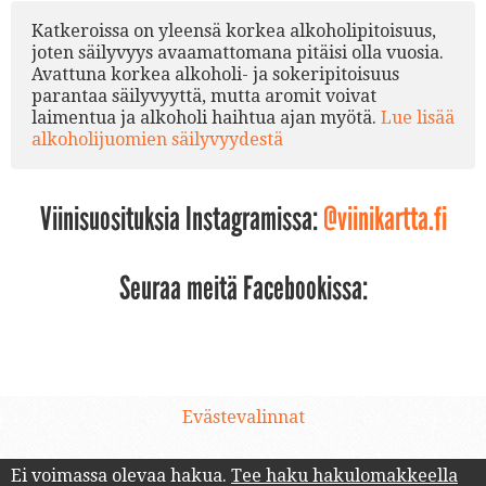
Katkeroissa on yleensä korkea alkoholipitoisuus,
joten säilyvyys avaamattomana pitäisi olla vuosia.
Avattuna korkea alkoholi- ja sokeripitoisuus
parantaa säilyvyyttä, mutta aromit voivat
laimentua ja alkoholi haihtua ajan myötä.
Lue lisää
alkoholijuomien säilyvyydestä
Viinisuosituksia Instagramissa:
@viinikartta.fi
Seuraa meitä Facebookissa:
Evästevalinnat
Ei voimassa olevaa hakua.
Tee haku hakulomakkeella