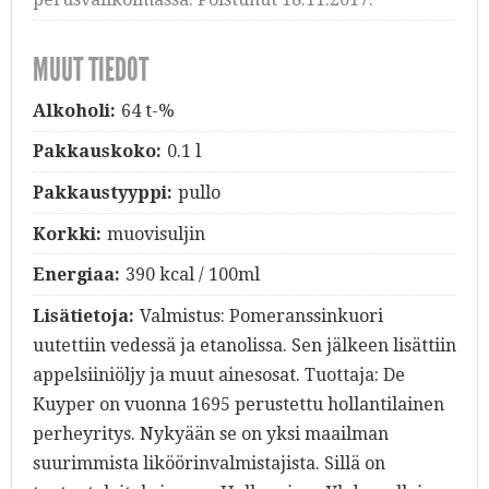
MUUT TIEDOT
Alkoholi:
64 t-%
Pakkauskoko:
0.1 l
Pakkaustyyppi:
pullo
Korkki:
muovisuljin
Energiaa:
390 kcal / 100ml
Lisätietoja:
Valmistus: Pomeranssinkuori
uutettiin vedessä ja etanolissa. Sen jälkeen lisättiin
appelsiiniöljy ja muut ainesosat. Tuottaja: De
Kuyper on vuonna 1695 perustettu hollantilainen
perheyritys. Nykyään se on yksi maailman
suurimmista liköörinvalmistajista. Sillä on