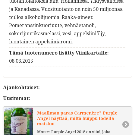
tuotantolaitoksia mm. Hollannissa, Yhdysvalloissa
ja Kanadassa. Vuosituotanto on noin 50 miljoonaa
pulloa alkoholijuomia. Raaka-aineet:
Pomeranssinkuoriuute, vehnäetanoli,
sokerijuurikasmelassi, vesi, appelsiiniöljy,
luontainen appelsiiniaromi.
Tämä tuotenumero lisätty Viinikartalle:
08.03.2015
Ajankohtaiset:
Uusimmat:
Maailman paras Carmenère? Purple
Angel näyttää, miltä huippu todella
maistuu
Montes Purple Angel 2018 on viini, joka