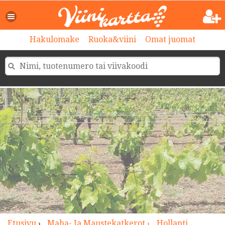
>
Hakulomake
Ruoka&viini
Omat juomat
Etusivu
›
Maha- Ja Maustekatkerot ›
Hollanti