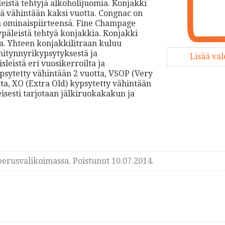
eistä tehtyjä alkoholijuomia. Konjakki
sä vähintään kaksi vuotta. Congnac on
on ominaispiirteensä. Fine Champage
ypäleistä tehtyä konjakkia. Konjakki
ia. Yhteen konjakkilitraan kuluu
mitynnyrikypsytyksestä ja
Lisää va
sleistä eri vuosikerroilta ja
ypsytetty vähintään 2 vuotta, VSOP (Very
ta, XO (Extra Old) kypsytetty vähintään
isesti tarjotaan jälkiruokakakun ja
erusvalikoimassa. Poistunut 10.07.2014.