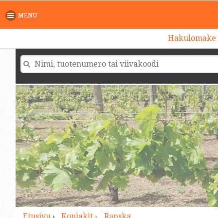
>
MENU
Hakulomake
Etusivu
›
Konjakit ›
Ranska