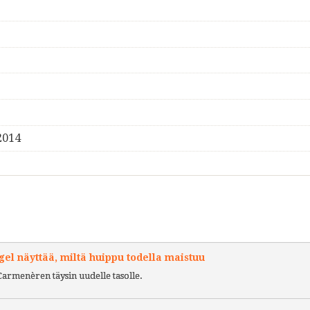
2014
l näyttää, miltä huippu todella maistuu
Carmenèren täysin uudelle tasolle.