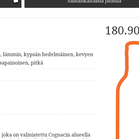
Samankaltaisia juomia
180.9
äs, lämmin, kypsän hedelmäinen, kevyen
asapainoinen, pitkä
, joka on valmistettu Cognacin alueella