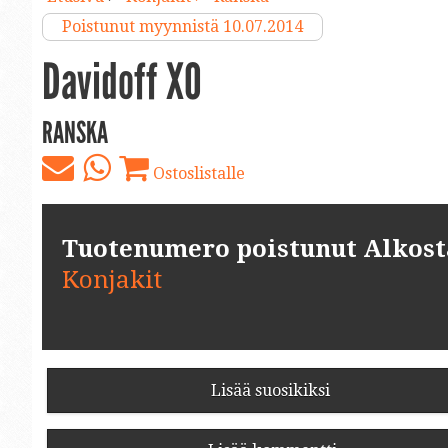
Poistunut myynnistä 10.07.2014
Davidoff XO
RANSKA
Ostoslistalle
Tuotenumero poistunut Alkosta.
Konjakit
Lisää suosikiksi