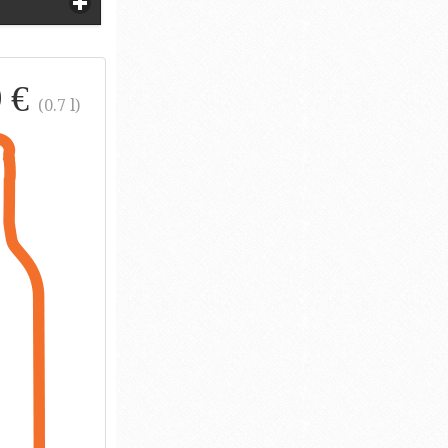
0 €
(0.7 l)