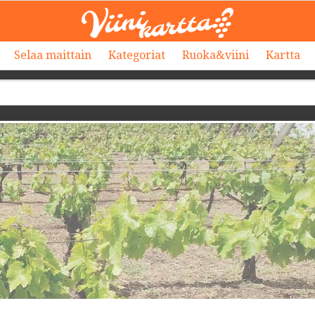
Selaa maittain
Kategoriat
Ruoka&viini
Kartta