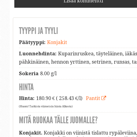
Lisää kommentti
TYYPPI JA TYYLI
Päätyyppi:
Konjakit
Luonnehdinta:
Kuparinruskea, täyteläinen, iäk
pähkinäinen, hennon yrttinen, setrinen, runsas, t
Sokeria
8.00 g/l
HINTA
Hinta:
180.90
€ ( 258.43 €/l)
Pantit
(Huom! Tarkista viimeisin hinta Alkosta)
MITÄ RUOKAA TÄLLE JUOMALLE?
Konjakit.
Konjakki on viinistä tislattu rypäleviina