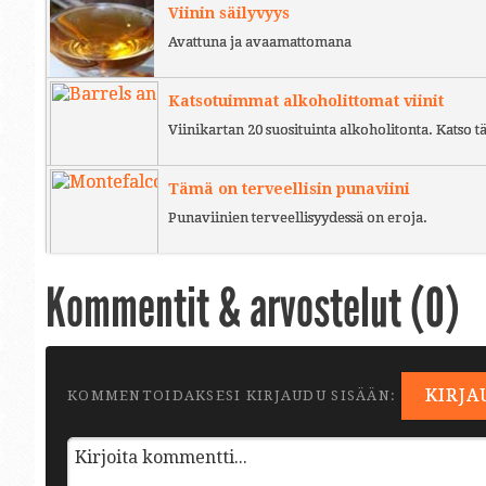
Viinin säilyvyys
Avattuna ja avaamattomana
Katsotuimmat alkoholittomat viinit
Viinikartan 20 suosituinta alkoholitonta. Katso tä
Tämä on terveellisin punaviini
Punaviinien terveellisyydessä on eroja.
Kommentit & arvostelut (
0
)
KIRJA
KOMMENTOIDAKSESI KIRJAUDU SISÄÄN: