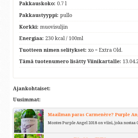
Pakkauskoko:
0.7 l
Pakkaustyyppi:
pullo
Korkki:
muovisuljin
Energiaa:
230 kcal / 100ml
Tuotteen nimen selitykset:
xo = Extra Old.
Tämä tuotenumero lisätty Viinikartalle:
13.04.
Ajankohtaiset:
Uusimmat:
Maailman paras Carmenère? Purple Ange
Montes Purple Angel 2018 on viini, joka nostaa 