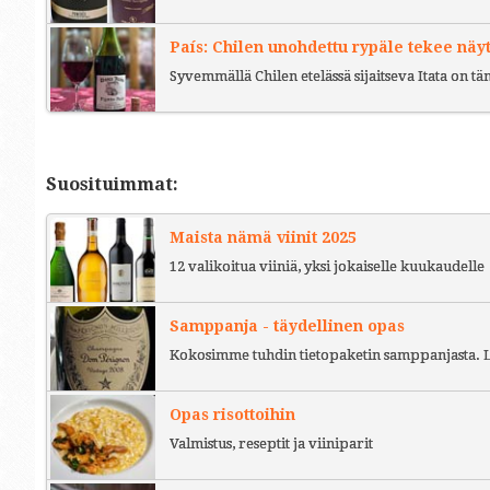
País: Chilen unohdettu rypäle tekee näy
Syvemmällä Chilen etelässä sijaitseva Itata on t
Suosituimmat:
Maista nämä viinit 2025
12 valikoitua viiniä, yksi jokaiselle kuukaudelle
Samppanja - täydellinen opas
Kokosimme tuhdin tietopaketin samppanjasta. L
Opas risottoihin
Valmistus, reseptit ja viiniparit