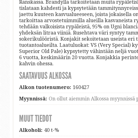
Ranskassa. Brandylla tarkoitetaan muita rypäletisl
tislataan kahdesti ja kypsytetään tammitynnyreis
jaettu kuuteen kasvualueeseen, joista jokaisella 
tarkoittaa arvostetuimmilla alueilla kasvaneista r
tehdään valkoisista rypäleistä, 95% on Ugni blanc
yhdeksän litraa viiniä. Rusehtava väri syntyy tam
sokerikulööristä. Konjakit sekoitetaan useista eri ti
tuotantoalueilta. Laatuluokat: VS (Very Special) k
Superior Old Pale) kypsytetty vähintään neljä vuot
6 vuotta, keskimäärin 20 vuotta. Konjakkia perinte
kahvin ohessa.
SAATAVUUS ALKOSSA
Alkon tuotenumero:
160427
Myynnissä:
On ollut aiemmin Alkossa myynnissä p
MUUT TIEDOT
Alkoholi:
40 t-%