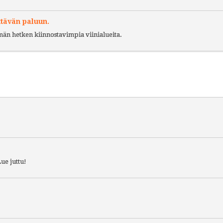
ttävän paluun.
ämän hetken kiinnostavimpia viinialueita.
ue juttu!