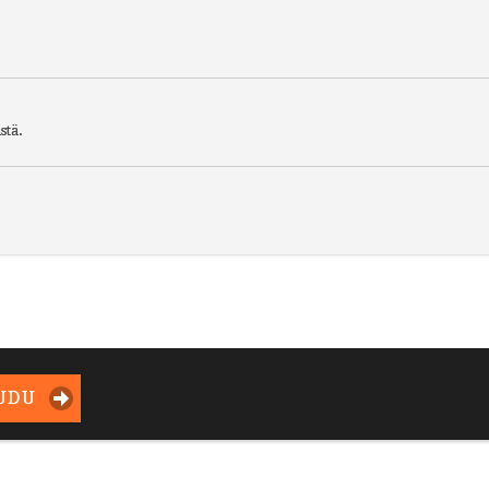
stä.
UDU