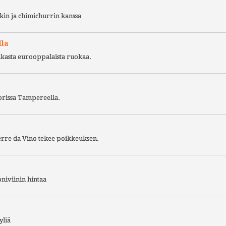
kin ja chimichurrin kanssa
lla
ukasta eurooppalaista ruokaa.
torissa Tampereella.
Terre da Vino tekee poikkeuksen.
niviinin hintaa
yliä