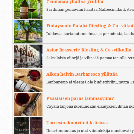
Cannonau yllättää grillillä
Sardinian punaviini haastaa Malbecin flank stea
Finlaysonin Palatsi Riesling & Co -viikoi
Juhlavaa kartanotunnelmaa ja perinteistä, laad
Astor Brasserie Riesling & Co -viikoilla
Saksalaisia viinejä ja vihreää parsaa tarjolla As
Alkon halvin Barbaresco yllättää
Barbaresco ei yleensä ole budjettiviini, mutta 
Pääsiäisen paras lammasviini?
Coyam tarjoaa ikoniluokan elämyksen ilman iko
Torresin ikoniviinit kriisissä
Ilmastonmuutos ja uusi viinintekijä muuttavat ty