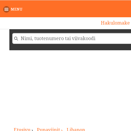
>
MENU
Hakulomake
Etusivu
›
Punaviinit ›
Libanon