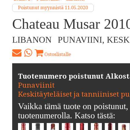
Poistunut myynnistä 11.05.2020
Chateau Musar 201
LIBANON
PUNAVIINI, KES
Ostoslistalle
Tuotenumero poistunut Alkosta.
Punaviinit
Keskitäyteläiset ja tanniiniset p
Vaikka tämä tuote on poistunut, 
tuotenumerolla. Katso tästä: