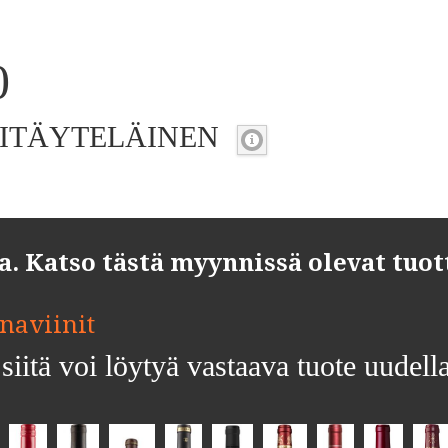
0
KITÄYTELÄINEN
 Katso tästä myynnissä olevat tuot
unaviinit
siitä voi löytyä vastaava tuote uudell