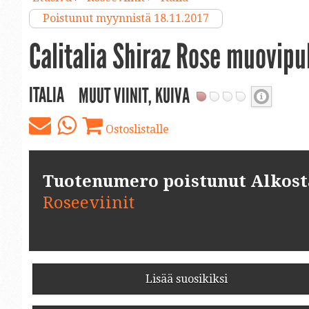
Poistunut myynnistä 18.11.2017
Calitalia Shiraz Rose muovipu
ITALIA
MUUT VIINIT, KUIVA
Ostoslistalle
Tuotenumero poistunut Alkosta.
Roseeviinit
Lisää suosikiksi