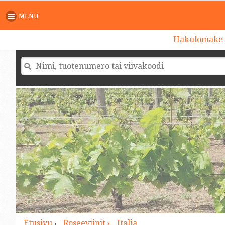
>
MENU
Hakulomake
Etusivu
›
Roseeviinit ›
Italia