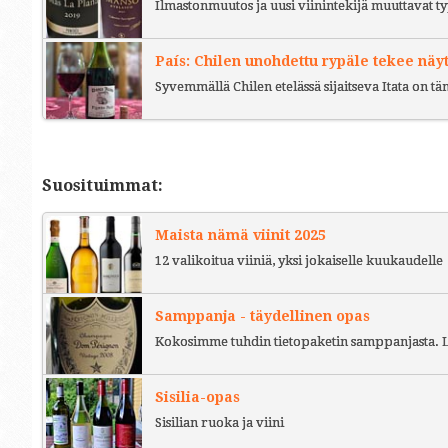
Ilmastonmuutos ja uusi viinintekijä muuttavat ty
País: Chilen unohdettu rypäle tekee näy
Syvemmällä Chilen etelässä sijaitseva Itata on t
Suosituimmat:
Maista nämä viinit 2025
12 valikoitua viiniä, yksi jokaiselle kuukaudelle
Samppanja - täydellinen opas
Kokosimme tuhdin tietopaketin samppanjasta. L
Sisilia-opas
Sisilian ruoka ja viini