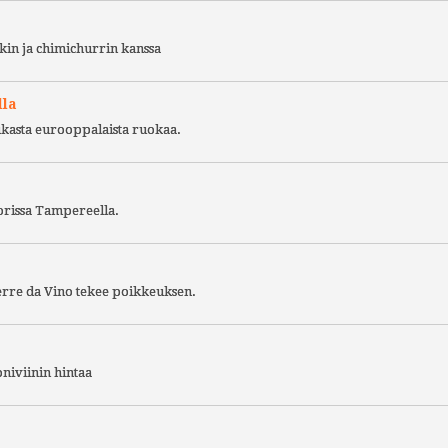
kin ja chimichurrin kanssa
lla
ukasta eurooppalaista ruokaa.
torissa Tampereella.
Terre da Vino tekee poikkeuksen.
niviinin hintaa