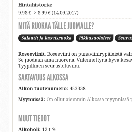
Hintahistoria:
9.98 € -> 8.99 € (14.09.2017)
MITÄ RUOKAA TÄLLE JUOMALLE?
Salaatit ja kasvisruoka
Pikkusuolaiset
Seuru
Roseeviinit
. Roseeviini on punaviinirypäleistä val
Se juodaan aina nuorena. Viilennettynä hyvä kesävi
Tyypillinen seurusteluviini.
SAATAVUUS ALKOSSA
Alkon tuotenumero:
453338
Myynnissä:
On ollut aiemmin Alkossa myynnissä p
MUUT TIEDOT
Alkoholi:
12 t-%