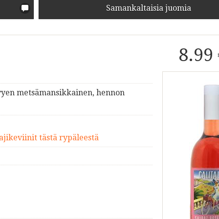
Samankaltaisia juomia
8.99
evyen metsämansikkainen, hennon
ajikeviinit tästä rypäleestä