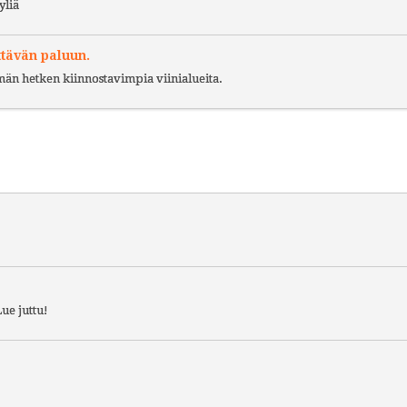
yliä
ttävän paluun.
ämän hetken kiinnostavimpia viinialueita.
ue juttu!