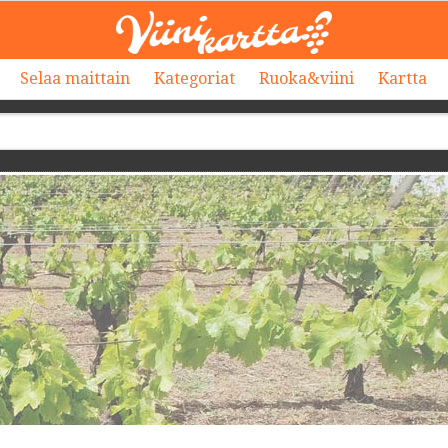
Selaa maittain
Kategoriat
Ruoka&viini
Kartta