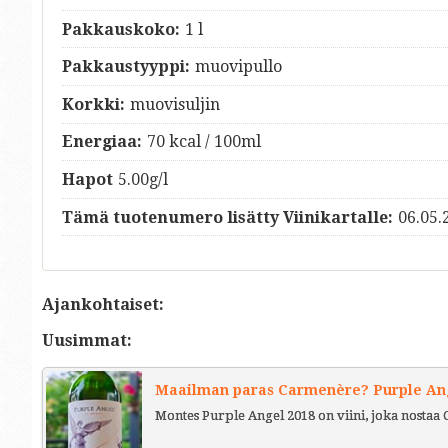
Pakkauskoko:
1 l
Pakkaustyyppi:
muovipullo
Korkki:
muovisuljin
Energiaa:
70 kcal / 100ml
Hapot
5.00g/l
Tämä tuotenumero lisätty Viinikartalle:
06.05.
Ajankohtaiset:
Uusimmat:
Maailman paras Carmenère? Purple Ange
Montes Purple Angel 2018 on viini, joka nostaa 