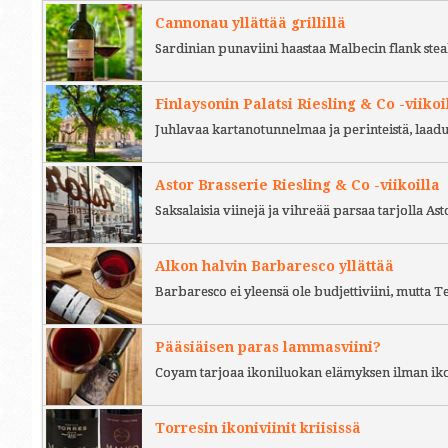
Cannonau yllättää grillillä
Sardinian punaviini haastaa Malbecin flank stea
Finlaysonin Palatsi Riesling & Co -viikoi
Juhlavaa kartanotunnelmaa ja perinteistä, laad
Astor Brasserie Riesling & Co -viikoilla
Saksalaisia viinejä ja vihreää parsaa tarjolla As
Alkon halvin Barbaresco yllättää
Barbaresco ei yleensä ole budjettiviini, mutta 
Pääsiäisen paras lammasviini?
Coyam tarjoaa ikoniluokan elämyksen ilman iko
Torresin ikoniviinit kriisissä