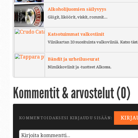
Alkoholijuomien säilyvyys
Glögit, liköörit, viskit, rommit...
Katsotuimmat valkoviinit
Viinikartan 20 suosituinta valkoviiniä. Katso täst
Bändit ja urheiluseurat
Nimikkoviinit ja -tuotteet Alkossa.
Kommentit & arvostelut (
0
)
KIRJA
KOMMENTOIDAKSESI KIRJAUDU SISÄÄN: