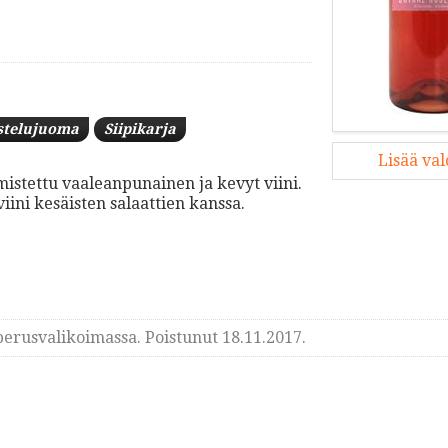
stelujuoma
Siipikarja
Lisää va
mistettu vaaleanpunainen ja kevyt viini.
ini kesäisten salaattien kanssa.
erusvalikoimassa. Poistunut 18.11.2017.