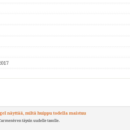
2017
l näyttää, miltä huippu todella maistuu
Carmenèren täysin uudelle tasolle.