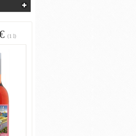
 €
(1 l)