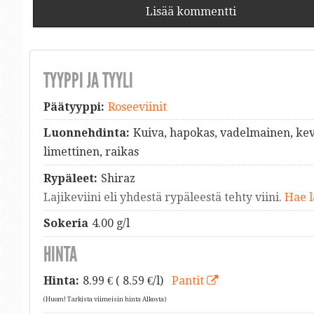
Lisää kommentti
TYYPPI JA TYYLI
Päätyyppi:
Roseeviinit
Luonnehdinta:
Kuiva, hapokas, vadelmainen, k
limettinen, raikas
Rypäleet:
Shiraz
Lajikeviini eli yhdestä rypäleestä tehty viini.
Hae l
Sokeria
4.00 g/l
HINTA
Hinta:
8.99
€ ( 8.59 €/l)
Pantit
(Huom! Tarkista viimeisin hinta Alkosta)