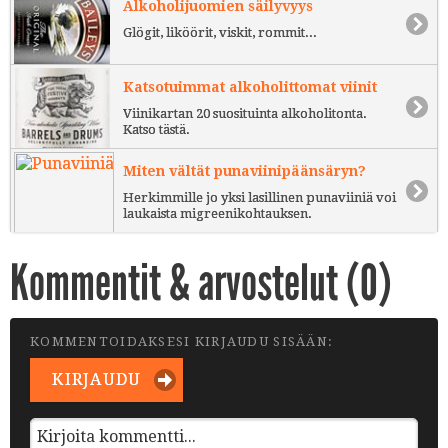
Alkoholijuomien säilyvyys
Glögit, liköörit, viskit, rommit...
Katsotuimmat alkoholittomat viinit
Viinikartan 20 suosituinta alkoholitonta.
Katso tästä.
Miten vältät punaviinipäänsäryn?
Herkimmille jo yksi lasillinen punaviiniä voi
laukaista migreenikohtauksen.
Kommentit & arvostelut (
0
)
KOMMENTOIDAKSESI KIRJAUDU SISÄÄN:
KIRJAUDU