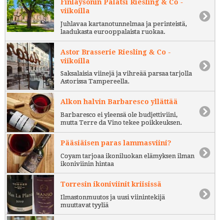
Finlaysonin Palatsi Riesling & Co -
viikoilla
Juhlavaa kartanotunnelmaa ja perinteistä,
laadukasta eurooppalaista ruokaa.
Astor Brasserie Riesling & Co -
viikoilla
Saksalaisia viinejä ja vihreää parsaa tarjolla
Astorissa Tampereella.
Alkon halvin Barbaresco yllättää
Barbaresco ei yleensä ole budjettiviini,
mutta Terre da Vino tekee poikkeuksen.
Pääsiäisen paras lammasviini?
Coyam tarjoaa ikoniluokan elämyksen ilman
ikoniviinin hintaa
Torresin ikoniviinit kriisissä
Ilmastonmuutos ja uusi viinintekijä
muuttavat tyyliä