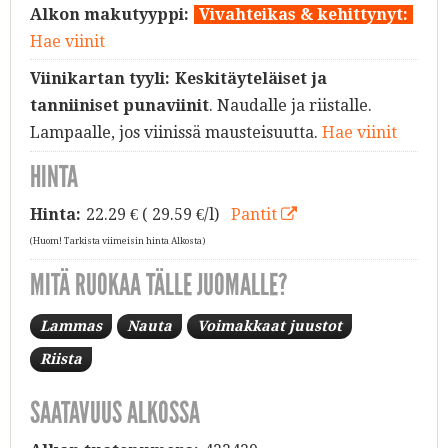
Alkon makutyyppi:
Vivahteikas & kehittynyt:
Hae viinit
Viinikartan tyyli:
Keskitäyteläiset ja
tanniiniset punaviinit
. Naudalle ja riistalle.
Lampaalle, jos viinissä mausteisuutta.
Hae viinit
HINTA
Hinta:
22.29
€ ( 29.59 €/l)
Pantit
(Huom! Tarkista viimeisin hinta Alkosta)
MITÄ RUOKAA TÄLLE JUOMALLE?
Lammas
Nauta
Voimakkaat juustot
Riista
SAATAVUUS ALKOSSA