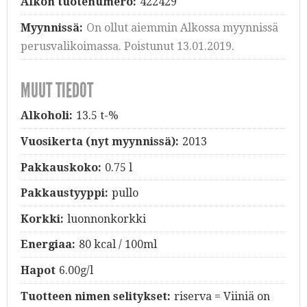
Alkon tuotenumero:
422429
Myynnissä:
On ollut aiemmin Alkossa myynnissä
perusvalikoimassa. Poistunut 13.01.2019.
MUUT TIEDOT
Alkoholi:
13.5 t-%
Vuosikerta (nyt myynnissä):
2013
Pakkauskoko:
0.75 l
Pakkaustyyppi:
pullo
Korkki:
luonnonkorkki
Energiaa:
80 kcal / 100ml
Hapot
6.00g/l
Tuotteen nimen selitykset:
riserva = Viiniä on