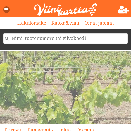
>
Hakulomake
Ruoka&viini
Omat juomat
Etusivu
›
Punaviinit ›
Italia
›
Toscana