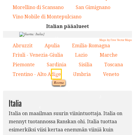
8.
Morellino di Scansano
San Gimignano
14.
15.
1.
13.
16.
11.
2.
Vino Nobile di Montepulciano
16.
12.
Italian pääalueet
14.
10.
11.
4.
Maps by Free Vector Maps
Abruzzit
Apulia
Emilia-Romagna
1.
2.
3.
13.
7.
Friuli - Venezia-Giulia
Lazio
Marche
4.
5.
6.
3.
Piemonte
Sardinia
Sisilia
Toscana
7.
8.
9.
10.
6.
10.
Trentino - Alto Adige
Umbria
Veneto
11.
12.
13.
12.
Rooma
1.
5.
2.
Italia
8.
Italia on maailman suurin viinintuottaja. Italia on
mennyt tuotannossa Ranskan ohi. Italia tuottaa
esimerkiksi viisi kertaa enemmän viiniä kuin
9.