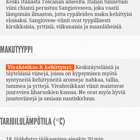
Keski-Italiasta Toscanan alueelta. Italian tunnetuin
viini chianti perustuu Sangioveseen, joka vaatii
lämpimän ilmaston, jotta rypäleiden maku kehittyisi
eloisaksi. Sangiovese-viinit ovat tyypillisesti
kirsikkaisia, yrttisiä, viikunaisia ja maanläheisiä.
MAKUTYYPPI
Vivahteikas & kehittynyt:
Keskitäyteläisiä ja
täyteläisiä viinejä, joissa on kypsymisen myötä
syntyneitä kehittyneitä aromeja: nahkaa, tallia,
tammea ja yrttejä. Vivahteikkaat viinit maistuvat
juurevien liharuokien kanssa. Ne ovat myös hyviä
juustoviinejä ja omiaan nautiskeluun.
TARJOILULÄMPÖTILA (°C)
18. Jäähdytys jääkaapissa ainakin 30 min.