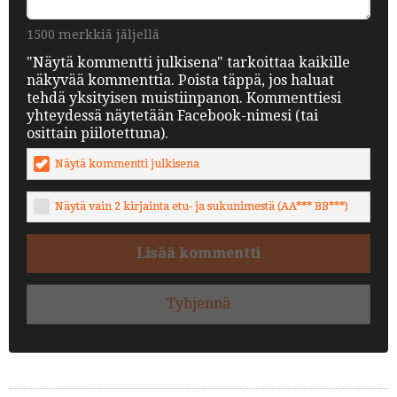
1500 merkkiä jäljellä
"Näytä kommentti julkisena" tarkoittaa kaikille
näkyvää kommenttia. Poista täppä, jos haluat
tehdä yksityisen muistiinpanon. Kommenttiesi
yhteydessä näytetään Facebook-nimesi (tai
osittain piilotettuna).
Näytä kommentti julkisena
Näytä vain 2 kirjainta etu- ja sukunimestä (AA*** BB***)
Lisää kommentti
Tyhjennä