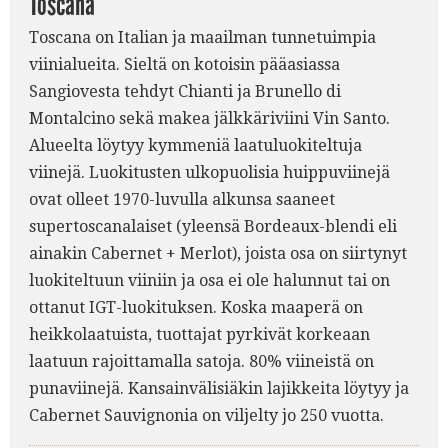
Toscana
Toscana on Italian ja maailman tunnetuimpia
viinialueita. Sieltä on kotoisin pääasiassa
Sangiovesta tehdyt Chianti ja Brunello di
Montalcino sekä makea jälkkäriviini Vin Santo.
Alueelta löytyy kymmeniä laatuluokiteltuja
viinejä. Luokitusten ulkopuolisia huippuviinejä
ovat olleet 1970-luvulla alkunsa saaneet
supertoscanalaiset (yleensä Bordeaux-blendi eli
ainakin Cabernet + Merlot), joista osa on siirtynyt
luokiteltuun viiniin ja osa ei ole halunnut tai on
ottanut IGT-luokituksen. Koska maaperä on
heikkolaatuista, tuottajat pyrkivät korkeaan
laatuun rajoittamalla satoja. 80% viineistä on
punaviinejä. Kansainvälisiäkin lajikkeita löytyy ja
Cabernet Sauvignonia on viljelty jo 250 vuotta.