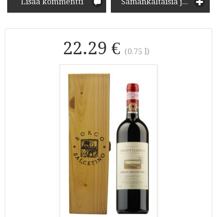
Lisää kommentti
Samankaltaisia juomia
22.29 €
(0.75 l)