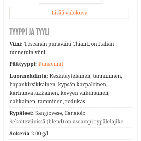
Lisää valokuva
TYYPPI JA TYYLI
Viini:
Toscanan punaviini Chianti on Italian
tunnetuin viini.
Päätyyppi:
Punaviinit
Luonnehdinta:
Keskitäyteläinen, tanniininen,
hapankirsikkainen, kypsän karpaloinen,
karhunvatukkainen, kevyen viikunainen,
nahkainen, tamminen, rodukas
Rypäleet:
Sangiovese, Canaiolo
Sekoiteviinissä (blend) on useampi rypälelajike.
Sokeria
2.00 g/l