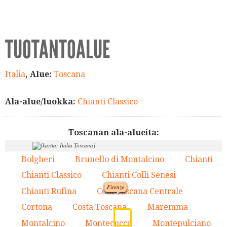
TUOTANTOALUE
Italia
, Alue:
Toscana
Ala-alue/luokka:
Chianti Classico
Toscanan ala-alueita:
Bolgheri
Brunello di Montalcino
Chianti
1.
2.
3.
Chianti Classico
Chianti Colli Senesi
4.
5.
Firenze
Chianti Rufina
Colli Toscana Centrale
6.
7.
6.
3.
Cortona
Costa Toscana
Maremma
8.
9.
10.
7.
15.
4.
Montalcino
Montecucco
Montepulciano
11.
12.
13.
5.
9.