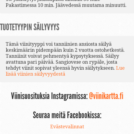
Pakastimessa 10 min. Jäävedessä muutama minuutti.
TUOTETYYPIN SÄILYVYYS
Tämä viinityyppi voi tanniinien ansiosta säilyä
keskimäärin pidempään kuin 2 vuotta ostohetkestä.
Tanniinit voivat pehmentyä kypsytyksessä. Säilyy
avattuna pari päivää. Sangiovese on rypäle, josta
tehdyt viinit sopivat yleensä hyvin säilytykseen.
Lue
lisää viinien säilyvyydestä
Viinisuosituksia Instagramissa:
@viinikartta.fi
Seuraa meitä Facebookissa:
Evästevalinnat