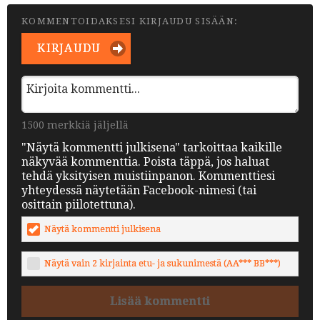
KOMMENTOIDAKSESI KIRJAUDU SISÄÄN:
KIRJAUDU
1500 merkkiä jäljellä
"Näytä kommentti julkisena" tarkoittaa kaikille
näkyvää kommenttia. Poista täppä, jos haluat
tehdä yksityisen muistiinpanon. Kommenttiesi
yhteydessä näytetään Facebook-nimesi (tai
osittain piilotettuna).
Näytä kommentti julkisena
Näytä vain 2 kirjainta etu- ja sukunimestä (AA*** BB***)
Lisää kommentti