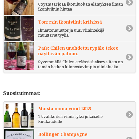
Coyam tarjoaa ikoniluokan elämyksen ilman
ikoniviinin hintaa
Torresin ikoniviinit kriisissä
Ilmastonmuutos ja uusi viinintekijä
muuttavat tyyliä
País: Chilen unohdettu rypäle tekee
näyttävän paluun.
Syvemmällä Chilen etelässä sijaitseva Itata on
tämän hetken kiinnostavimpia viinialueita.
Suosituimmat:
Maista nämä viinit 2025
12 valikoitua viiniä, yksi jokaiselle
kuukaudelle
Bollinger Champagne