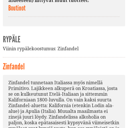
alueeseen) liittyvät muut tuotteet:
Boutinot
RYPÄLE
Viinin rypälekoostumus:
Zinfandel
Zinfandel
Zinfandel tunnetaan Italiassa myös nimellä
Primitivo. Lajikkeen alkuperä on Kroatiassa, josta
se on kulkeutunut Etelä-Italiaan ja sittemmin
Kaliforniaan 1800-luvulla. On vain kaksi suurta
Zinfandel-aluetta: Kalifornia (etenkin Lodin ala-
alue) ja Apulia (Italia). Muualta maailmasta ei
zinejä juuri löydy. Zinfandelissa alkoholia on
paljon, koska epätasaisesti kypsyvänä viimeisetkin