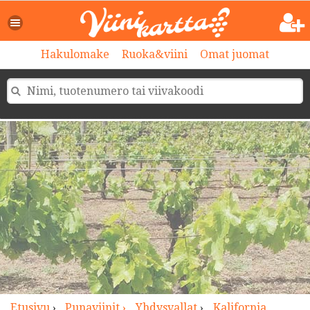
>
Hakulomake
Ruoka&viini
Omat juomat
Etusivu
›
Punaviinit ›
Yhdysvallat
›
Kalifornia