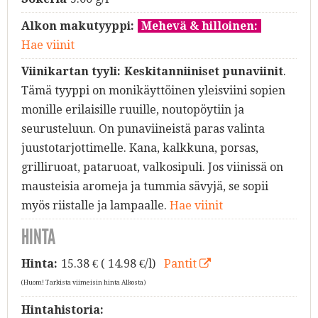
Alkon makutyyppi:
Mehevä & hilloinen:
Hae viinit
Viinikartan tyyli:
Keskitanniiniset punaviinit
.
Tämä tyyppi on monikäyttöinen yleisviini sopien
monille erilaisille ruuille, noutopöytiin ja
seurusteluun. On punaviineistä paras valinta
juustotarjottimelle. Kana, kalkkuna, porsas,
grilliruoat, pataruoat, valkosipuli. Jos viinissä on
mausteisia aromeja ja tummia sävyjä, se sopii
myös riistalle ja lampaalle.
Hae viinit
HINTA
Hinta:
15.38
€ ( 14.98 €/l)
Pantit
(Huom! Tarkista viimeisin hinta Alkosta)
Hintahistoria: