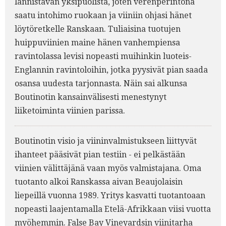
lannistavan yksipuolista, joten verenperintönä
saatu intohimo ruokaan ja viiniin ohjasi hänet
löytöretkelle Ranskaan. Tuliaisina tuotujen
huippuviinien maine hänen vanhempiensa
ravintolassa levisi nopeasti muihinkin luoteis-
Englannin ravintoloihin, jotka pyysivät pian saada
osansa uudesta tarjonnasta. Näin sai alkunsa
Boutinotin kansainvälisesti menestynyt
liiketoiminta viinien parissa.
Boutinotin visio ja viininvalmistukseen liittyvät
ihanteet pääsivät pian testiin - ei pelkästään
viinien välittäjänä vaan myös valmistajana. Oma
tuotanto alkoi Ranskassa aivan Beaujolaisin
liepeillä vuonna 1989. Yritys kasvatti tuotantoaan
nopeasti laajentamalla Etelä-Afrikkaan viisi vuotta
myöhemmin. False Bay Vineyardsin viinitarha