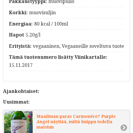
Pakkaustyyppi:
muovipullo
Korkki:
muovisuljin
Energiaa:
80 kcal / 100ml
Hapot
5.20g/l
Erityistä:
vegaaninen, Vegaaneille soveltuva tuote
Tämä tuotenumero lisätty Viinikartalle:
15.11.2017
Ajankohtaiset:
Uusimmat:
Maailman paras Carmenère? Purple
Angel näyttää, miltä huippu todella
maistuu