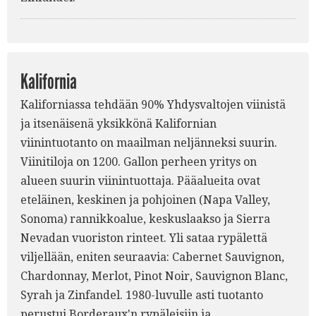
Kalifornia
Kaliforniassa tehdään 90% Yhdysvaltojen viinistä
ja itsenäisenä yksikkönä Kalifornian
viinintuotanto on maailman neljänneksi suurin.
Viinitiloja on 1200. Gallon perheen yritys on
alueen suurin viinintuottaja. Pääalueita ovat
eteläinen, keskinen ja pohjoinen (Napa Valley,
Sonoma) rannikkoalue, keskuslaakso ja Sierra
Nevadan vuoriston rinteet. Yli sataa rypälettä
viljellään, eniten seuraavia: Cabernet Sauvignon,
Chardonnay, Merlot, Pinot Noir, Sauvignon Blanc,
Syrah ja Zinfandel. 1980-luvulle asti tuotanto
perustui Borderaux'n rypäleisiin ja