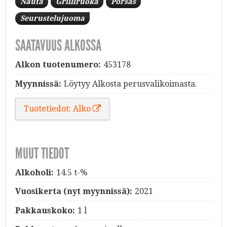
Nauta
Grilliruoka
Porsas
Seurustelujuoma
SAATAVUUS ALKOSSA
Alkon tuotenumero:
453178
Myynnissä:
Löytyy Alkosta perusvalikoimasta.
Tuotetiedot: Alko
MUUT TIEDOT
Alkoholi:
14.5 t-%
Vuosikerta (nyt myynnissä):
2021
Pakkauskoko:
1 l