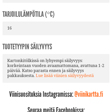
TARJOILULÄMPÖTILA (°C)
16
TUOTETYYPIN SÄILYVYYS
Kartonkitölkissä on lyhyempi säilyvyys:
korkeintaan vuoden avaamattomana, avattuna 1-2
päivää. Katso parasta ennen ja säilyvyys
pakkauksesta.
Lue lisää viinien säilyvyydestä
Viinisuosituksia Instagramissa:
@viinikartta.fi
Seuraa meitä Facebookissa: