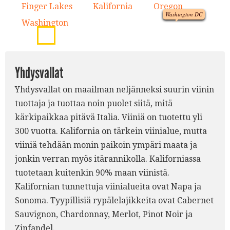
1.
3.
Finger Lakes
Kalifornia
Oregon
1.
2.
3.
Washington DC
Washington
4.
2.
Yhdysvallat
Yhdysvallat on maailman neljänneksi suurin viinin
tuottaja ja tuottaa noin puolet siitä, mitä
kärkipaikkaa pitävä Italia. Viiniä on tuotettu yli
300 vuotta. Kalifornia on tärkein viinialue, mutta
viiniä tehdään monin paikoin ympäri maata ja
jonkin verran myös itärannikolla. Kaliforniassa
tuotetaan kuitenkin 90% maan viinistä.
Kalifornian tunnettuja viinialueita ovat Napa ja
Sonoma. Tyypillisiä rypälelajikkeita ovat Cabernet
Sauvignon, Chardonnay, Merlot, Pinot Noir ja
Zinfandel.