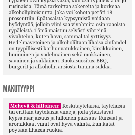
rypäleet ovat kypsiä vasta, kun osa rypäleistä on jo
rusinaisia. Tämä tarkoittaa sokereita ja korkeaa
alkoholipitoisuutta, joka voi kohota peräti 18
prosenttiin. Epätasaista kypsymistä voidaan
hyödyntää, jolloin viini saa vivahteita osin raaoista
rypäleistä. Tämä maistuu selvästi vihreinä
vivahteina, kuten havu, sammal tai yrttisyys.
Hedelmävetoinen ja alkoholiltaan lihaisa zinfandel
on tyypillisesti karhunvatukkainen, kirsikkainen,
luumuinen ja vadelmainen sekä mokkainen,
savuinen ja suklainen. Ruokasuositus: BBQ,
burgerit ja alkoholin ansiosta tumma suklaa.
MAKUTYYPPI
Mehevä & hilloinen:
Keskitäyteläisiä, täyteläisiä
tai erittäin täyteläisiä viinejä, joita yhdistävät
kypsä marjaisuus ja hilloinen paksuus. Runsaat ja
aromikkaat viinit ovat hyvä valinta, kun katat
pöytään lihaisia ruokia.