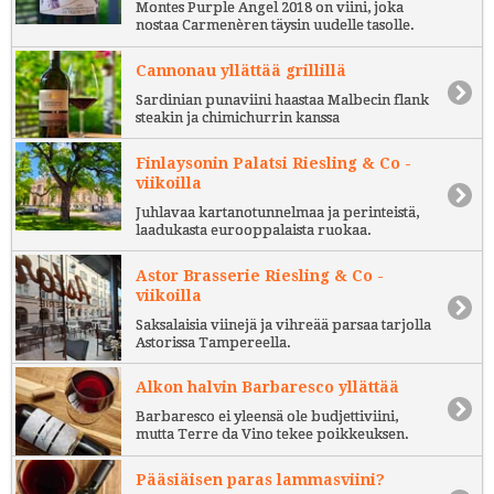
Montes Purple Angel 2018 on viini, joka
nostaa Carmenèren täysin uudelle tasolle.
Cannonau yllättää grillillä
Sardinian punaviini haastaa Malbecin flank
steakin ja chimichurrin kanssa
Finlaysonin Palatsi Riesling & Co -
viikoilla
Juhlavaa kartanotunnelmaa ja perinteistä,
laadukasta eurooppalaista ruokaa.
Astor Brasserie Riesling & Co -
viikoilla
Saksalaisia viinejä ja vihreää parsaa tarjolla
Astorissa Tampereella.
Alkon halvin Barbaresco yllättää
Barbaresco ei yleensä ole budjettiviini,
mutta Terre da Vino tekee poikkeuksen.
Pääsiäisen paras lammasviini?