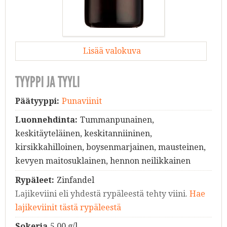
Lisää valokuva
TYYPPI JA TYYLI
Päätyyppi:
Punaviinit
Luonnehdinta:
Tummanpunainen,
keskitäyteläinen, keskitanniininen,
kirsikkahilloinen, boysenmarjainen, mausteinen,
kevyen maitosuklainen, hennon neilikkainen
Rypäleet:
Zinfandel
Lajikeviini eli yhdestä rypäleestä tehty viini.
Hae
lajikeviinit tästä rypäleestä
Sokeria
5.00 g/l