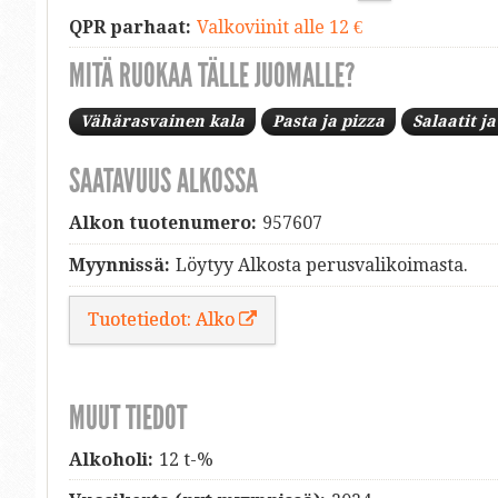
QPR parhaat:
Valkoviinit alle 12 €
MITÄ RUOKAA TÄLLE JUOMALLE?
Vähärasvainen kala
Pasta ja pizza
Salaatit j
SAATAVUUS ALKOSSA
Alkon tuotenumero:
957607
Myynnissä:
Löytyy Alkosta perusvalikoimasta.
Tuotetiedot: Alko
MUUT TIEDOT
Alkoholi:
12 t-%