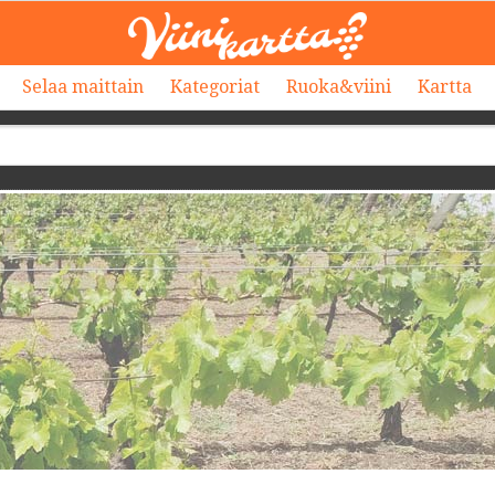
Selaa maittain
Kategoriat
Ruoka&viini
Kartta