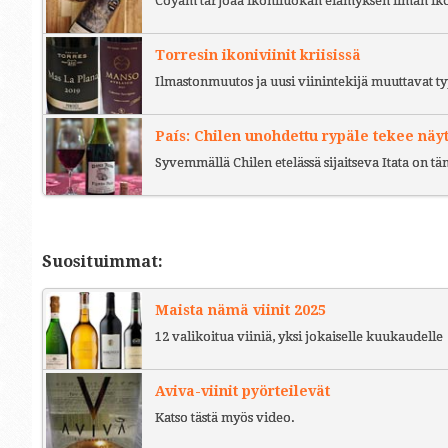
Coyam tarjoaa ikoniluokan elämyksen ilman iko
Torresin ikoniviinit kriisissä
Ilmastonmuutos ja uusi viinintekijä muuttavat ty
País: Chilen unohdettu rypäle tekee näy
Syvemmällä Chilen etelässä sijaitseva Itata on t
Suosituimmat:
Maista nämä viinit 2025
12 valikoitua viiniä, yksi jokaiselle kuukaudelle
Aviva-viinit pyörteilevät
Katso tästä myös video.