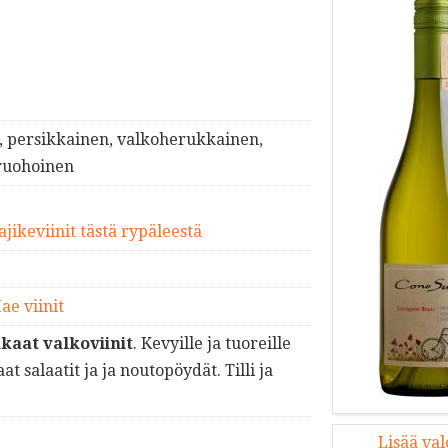
, persikkainen, valkoherukkainen,
 ruohoinen
ajikeviinit tästä rypäleestä
ae viinit
kaat valkoviinit
. Kevyille ja tuoreille
at salaatit ja ja noutopöydät. Tilli ja
Lisää va