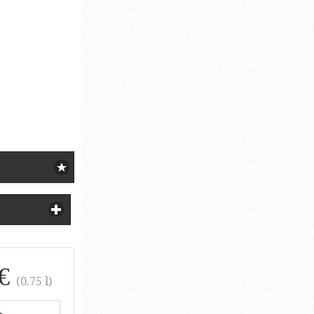
 €
(0.75 l)