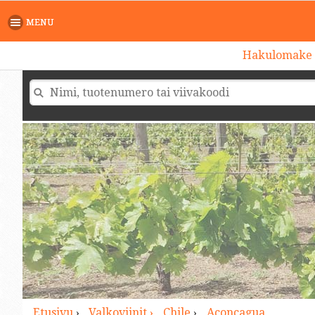
>
MENU
Hakulomake
Etusivu
›
Valkoviinit ›
Chile
›
Aconcagua