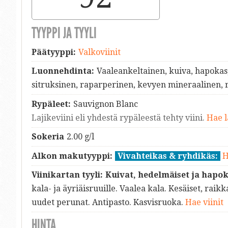
TYYPPI JA TYYLI
Päätyyppi:
Valkoviinit
Luonnehdinta:
Vaaleankeltainen, kuiva, hapokas
sitruksinen, raparperinen, kevyen mineraalinen,
Rypäleet:
Sauvignon Blanc
Lajikeviini eli yhdestä rypäleestä tehty viini.
Hae l
Sokeria
2.00 g/l
Alkon makutyyppi:
Vivahteikas & ryhdikäs:
H
Viinikartan tyyli:
Kuivat, hedelmäiset ja hapok
kala- ja äyriäisruuille. Vaalea kala. Kesäiset, raikka
uudet perunat. Antipasto. Kasvisruoka.
Hae viinit
HINTA