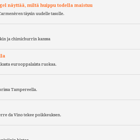
l näyttää, miltä huippu todella maistuu
Carmenèren täysin uudelle tasolle.
kin ja chimichurrin kanssa
lla
ukasta eurooppalaista ruokaa.
torissa Tampereella.
Terre da Vino tekee poikkeuksen.