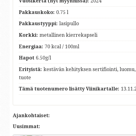
Vuosikerta (nyt myynnissä):
2024
Pakkauskoko:
0.75 l
Pakkaustyyppi:
lasipullo
Korkki:
metallinen kierrekapseli
Energiaa:
70 kcal / 100ml
Hapot
6.50g/l
Erityistä:
kestävän kehityksen sertifiointi, luomu
tuote
Tämä tuotenumero lisätty Viinikartalle:
13.11.
Ajankohtaiset:
Uusimmat: