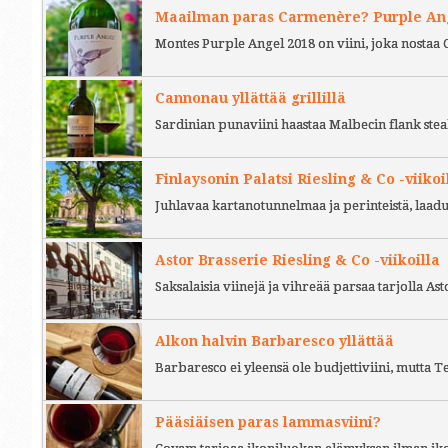
Maailman paras Carmenère? Purple Ange
Montes Purple Angel 2018 on viini, joka nostaa 
Cannonau yllättää grillillä
Sardinian punaviini haastaa Malbecin flank stea
Finlaysonin Palatsi Riesling & Co -viikoi
Juhlavaa kartanotunnelmaa ja perinteistä, laad
Astor Brasserie Riesling & Co -viikoilla
Saksalaisia viinejä ja vihreää parsaa tarjolla As
Alkon halvin Barbaresco yllättää
Barbaresco ei yleensä ole budjettiviini, mutta 
Pääsiäisen paras lammasviini?