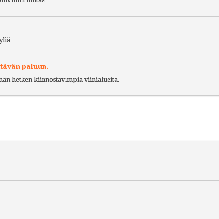
niviinin hintaa
yliä
ttävän paluun.
ämän hetken kiinnostavimpia viinialueita.