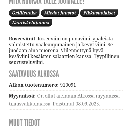
MITÄ RUOKAA TÄLLE JUOMALLE?
Grilliruoka
Miedot juustot
Pikkusuolaiset
Nautiskelujuoma
Roseeviinit
. Roseeviini on punaviinirypäleistä
valmistettu vaaleanpunainen ja kevyt viini. Se
juodaan aina nuorena. Viilennettynä hyvä
kesäviini kesäisten salaattien kanssa. Tyypillinen
seurusteluviini.
SAATAVUUS ALKOSSA
Alkon tuotenumero:
910091
Myynnissä:
On ollut aiemmin Alkossa myynnissä
tilausvalikoimassa. Poistunut 08.09.2025.
MUUT TIEDOT