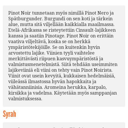
Pinot Noir tunnetaan myös nimillä Pinot Nero ja
Spätburgunder. Burgundi on sen koti ja tärkein
alue, mutta sitä viljellään kaikkialla maailmassa.
Etelä-Afrikassa se risteytettiin Cinsault-lajikkeen
kanssa ja saatiin Pinotage. Pinot Noir on erittäin
vaativa viljeltävä, koska se on herkkä
ympäristötekijöille. Se on kuitenkin hyvin
arvostettu lajike. Viinien tyyli vaihtelee
merkittävästi riipuen kasvuympäristöstä ja
valmistusmenetelmistä. Siitä tehdään useimmiten
lajikeviiniä eli viini on tehty vain Pinot Noirista.
Viinit ovat usein kevyitä, kukkaisen hedelmäisiä,
viileässä ilmastossa hyvän hapokkaita ja
vähätanniinisia. Aromeina herukka, karpalo,
kirsikka ja vadelma. Käytetään myös samppanjan
valmistuksessa.
Syrah