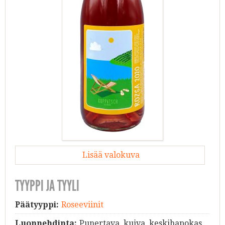
Lisää valokuva
TYYPPI JA TYYLI
Päätyyppi:
Roseeviinit
Luonnehdinta:
Punertava, kuiva, keskihapokas,