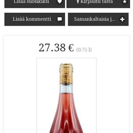
Lisää suosikiksi
Kirjaudu tästä
Lisää kommentti
Samankaltaisia juomia
27.38 €
(0.75 l)