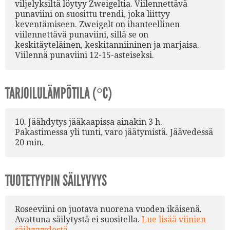
viljelyksiltä löytyy Zweigeltia. Viilennettävä
punaviini on suosittu trendi, joka liittyy
keventämiseen. Zweigelt on ihanteellinen
viilennettävä punaviini, sillä se on
keskitäyteläinen, keskitanniininen ja marjaisa.
Viilennä punaviini 12-15-asteiseksi.
TARJOILULÄMPÖTILA (°C)
10. Jäähdytys jääkaapissa ainakin 3 h.
Pakastimessa yli tunti, varo jäätymistä. Jäävedessä
20 min.
TUOTETYYPIN SÄILYVYYS
Roseeviini on juotava nuorena vuoden ikäisenä.
Avattuna säilytystä ei suositella.
Lue lisää viinien
säilyvyydestä