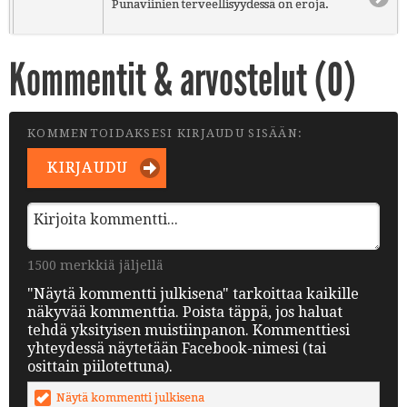
Punaviinien terveellisyydessä on eroja.
Kommentit & arvostelut (
0
)
KOMMENTOIDAKSESI KIRJAUDU SISÄÄN:
KIRJAUDU
1500 merkkiä jäljellä
"Näytä kommentti julkisena" tarkoittaa kaikille
näkyvää kommenttia. Poista täppä, jos haluat
tehdä yksityisen muistiinpanon. Kommenttiesi
yhteydessä näytetään Facebook-nimesi (tai
osittain piilotettuna).
Näytä kommentti julkisena