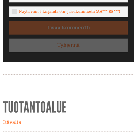
Näytä vain 2 kirjainta etu- ja sukunimestä (AA*** BB***)
Lisää kommentti
Tyhjennä
TUOTANTOALUE
Itävalta