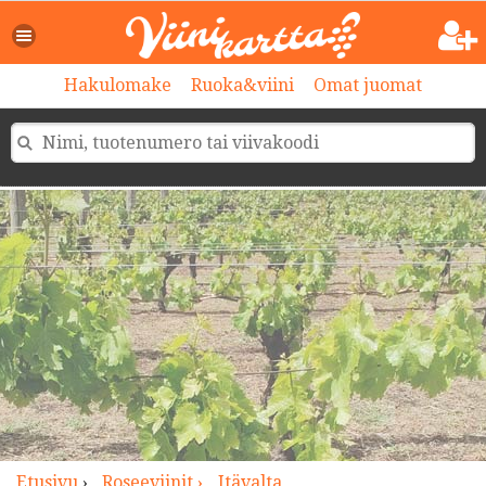
>
Hakulomake
Ruoka&viini
Omat juomat
Etusivu
›
Roseeviinit ›
Itävalta