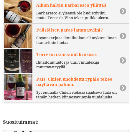
Alkon halvin Barbaresco yllättää
Barbaresco ei yleensä ole budjettiviini,
mutta Terre da Vino tekee poikkeuksen.
Pääsiäisen paras lammasviini?
Coyam tarjoaa ikoniluokan elämyksen ilman
ikoniviinin hintaa
Torresin ikoniviinit kriisissä
Ilmastonmuutos ja uusi viinintekijä
muuttavat tyyliä
País: Chilen unohdettu rypäle tekee
näyttävän paluun.
Syvemmällä Chilen etelässä sijaitseva Itata on
tämän hetken kiinnostavimpia viinialueita.
Suosituimmat: