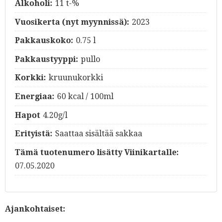
Alkoholi:
11 t-%
Vuosikerta (nyt myynnissä):
2023
Pakkauskoko:
0.75 l
Pakkaustyyppi:
pullo
Korkki:
kruunukorkki
Energiaa:
60 kcal / 100ml
Hapot
4.20g/l
Erityistä:
Saattaa sisältää sakkaa
Tämä tuotenumero lisätty Viinikartalle:
07.05.2020
Ajankohtaiset: