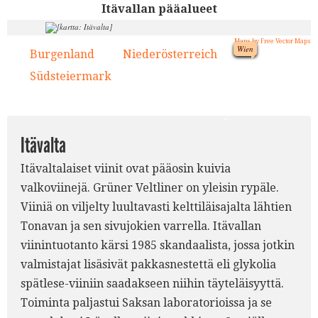
Itävallan pääalueet
Maps by Free Vector Maps
Wien
Burgenland
Niederösterreich
1.
2.
2.
Südsteiermark
3.
1.
2.
Itävalta
Itävaltalaiset viinit ovat pääosin kuivia
valkoviinejä. Grüner Veltliner on yleisin rypäle.
Viiniä on viljelty luultavasti kelttiläisajalta lähtien
Tonavan ja sen sivujokien varrella. Itävallan
viinintuotanto kärsi 1985 skandaalista, jossa jotkin
valmistajat lisäsivät pakkasnestettä eli glykolia
spätlese-viiniin saadakseen niihin täyteläisyyttä.
Toiminta paljastui Saksan laboratorioissa ja se