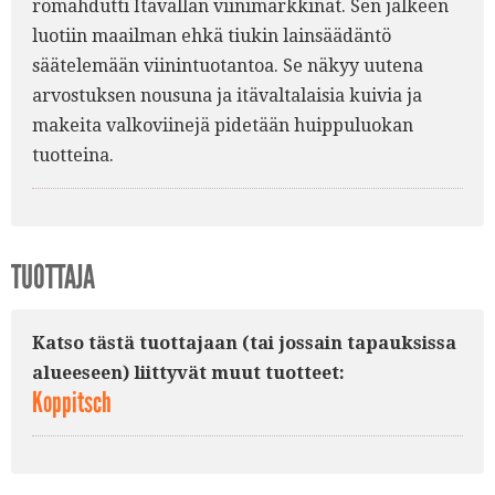
romahdutti Itävallan viinimarkkinat. Sen jälkeen
luotiin maailman ehkä tiukin lainsäädäntö
säätelemään viinintuotantoa. Se näkyy uutena
arvostuksen nousuna ja itävaltalaisia kuivia ja
makeita valkoviinejä pidetään huippuluokan
tuotteina.
TUOTTAJA
Katso tästä tuottajaan (tai jossain tapauksissa
alueeseen) liittyvät muut tuotteet:
Koppitsch