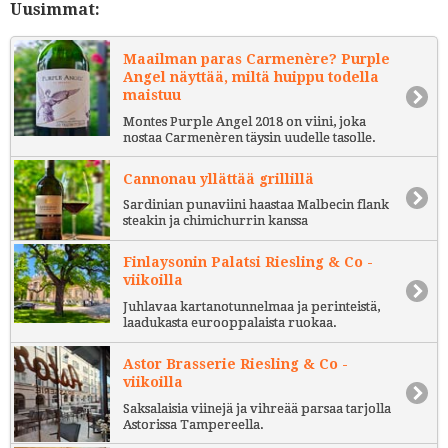
Uusimmat:
Maailman paras Carmenère? Purple
Angel näyttää, miltä huippu todella
maistuu
Montes Purple Angel 2018 on viini, joka
nostaa Carmenèren täysin uudelle tasolle.
Cannonau yllättää grillillä
Sardinian punaviini haastaa Malbecin flank
steakin ja chimichurrin kanssa
Finlaysonin Palatsi Riesling & Co -
viikoilla
Juhlavaa kartanotunnelmaa ja perinteistä,
laadukasta eurooppalaista ruokaa.
Astor Brasserie Riesling & Co -
viikoilla
Saksalaisia viinejä ja vihreää parsaa tarjolla
Astorissa Tampereella.