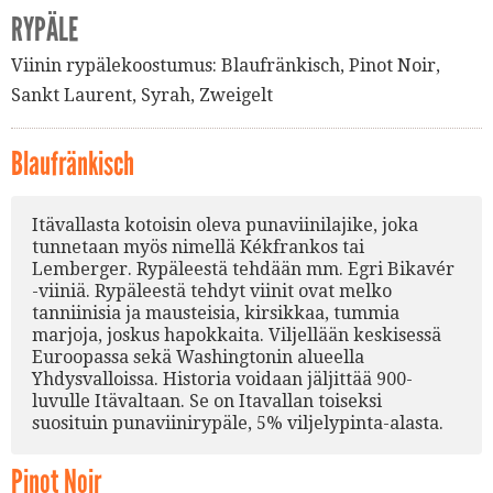
RYPÄLE
Viinin rypälekoostumus:
Blaufränkisch
,
Pinot Noir
,
Sankt Laurent
,
Syrah
,
Zweigelt
Blaufränkisch
Itävallasta kotoisin oleva punaviinilajike, joka
tunnetaan myös nimellä Kékfrankos tai
Lemberger. Rypäleestä tehdään mm. Egri Bikavér
-viiniä. Rypäleestä tehdyt viinit ovat melko
tanniinisia ja mausteisia, kirsikkaa, tummia
marjoja, joskus hapokkaita. Viljellään keskisessä
Euroopassa sekä Washingtonin alueella
Yhdysvalloissa. Historia voidaan jäljittää 900-
luvulle Itävaltaan. Se on Itavallan toiseksi
suosituin punaviinirypäle, 5% viljelypinta-alasta.
Pinot Noir