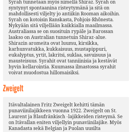
Syrah tunnetaan myös nimellä Shiraz. Syrah on
syntynyt spontaanina risteytymänä ja sitä on
mahdollisesti viljelty jo antiikin Rooman aikoihin.
Syrah on kotoisin Ranskasta, Pohjois-Rhônesta.
Nykyään sitä viljellään kaikkialla maailmassa.
Australiassa se on suosituin rypäle ja Barossan
laakso on Australian tunnetuin Shiraz-alue.
Shirazin aromeita ovat luumu, kirsikka,
karhunvatukka, kukkaisuus, mustapippuri,
eukalyptus, yrtit, lakritsi, suklaa, savuisuus ja
mausteisuus. Syrahit ovat tanniinisia ja kestävät
hyvin kellarointia. Kuumassa ilmastossa syrahit
voivat muodostua hillomaisiksi.
Zweigelt
Itävaltalainen Fritz Zweigelt kehitti tämän
punaviinilajikkeen vuonna 1922. Zweigelt on St.
Laurent ja Blaufränkisch -lajikkeiden risteymä. Se
on Itävallan eniten viljellyin punaviinilajike. Myös
Kanadasta sekä Belgian ja Puolan uusilta