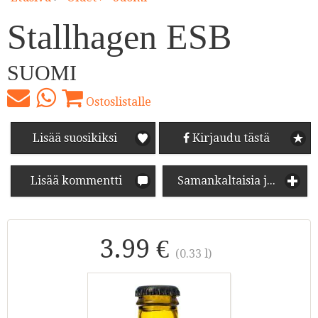
Stallhagen ESB
SUOMI
Ostoslistalle
Lisää suosikiksi
Kirjaudu tästä
Lisää kommentti
Samankaltaisia juomia
3.99 €
(0.33 l)