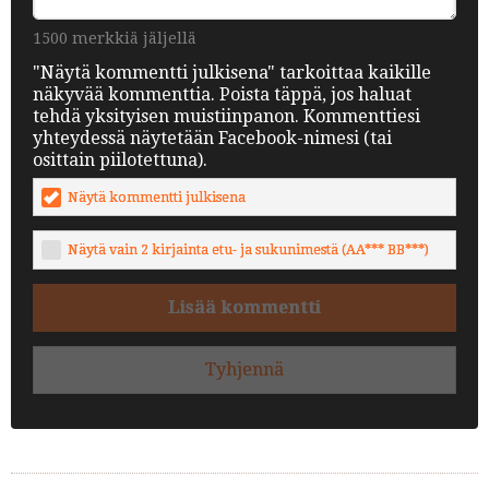
1500 merkkiä jäljellä
"Näytä kommentti julkisena" tarkoittaa kaikille
näkyvää kommenttia. Poista täppä, jos haluat
tehdä yksityisen muistiinpanon. Kommenttiesi
yhteydessä näytetään Facebook-nimesi (tai
osittain piilotettuna).
Näytä kommentti julkisena
Näytä vain 2 kirjainta etu- ja sukunimestä (AA*** BB***)
Lisää kommentti
Tyhjennä