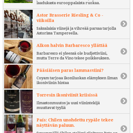
laadukasta eurooppalaista ruokaa.
Astor Brasserie Riesling & Co -
viikoilla
Saksalaisia viinejä ja vihreää parsaa tarjolla
Astorissa Tampereella.
Alkon halvin Barbaresco yllättää
Barbaresco ei yleensä ole budjettiviini,
mutta Terre da Vino tekee poikkeuksen.
Pääsiäisen paras lammasviini?
Coyam tarjoaa ikoniluokan elämyksen ilman
ikoniviinin hintaa
Torresin ikoniviinit kriisissä
Ilmastonmuutos ja uusi viinintekijä
muuttavat tyyliä
País: Chilen unohdettu rypäle tekee
näyttävän paluun.