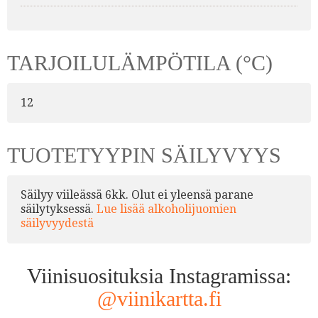
TARJOILULÄMPÖTILA (°C)
12
TUOTETYYPIN SÄILYVYYS
Säilyy viileässä 6kk. Olut ei yleensä parane
säilytyksessä.
Lue lisää alkoholijuomien
säilyvyydestä
Viinisuosituksia Instagramissa:
@viinikartta.fi