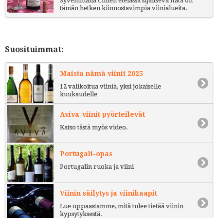
Syvemmällä Chilen etelässä sijaitseva Itata on
tämän hetken kiinnostavimpia viinialueita.
Suosituimmat:
Maista nämä viinit 2025
12 valikoitua viiniä, yksi jokaiselle
kuukaudelle
Aviva-viinit pyörteilevät
Katso tästä myös video.
Portugali-opas
Portugalin ruoka ja viini
Viinin säilytys ja viinikaapit
Lue oppaastamme, mitä tulee tietää viinin
kypsytyksestä.