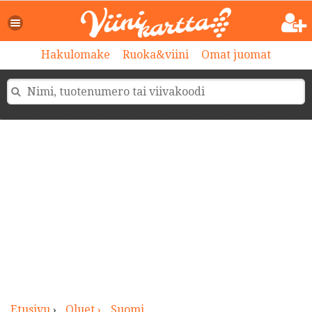
>
Hakulomake
Ruoka&viini
Omat juomat
Etusivu
›
Oluet ›
Suomi