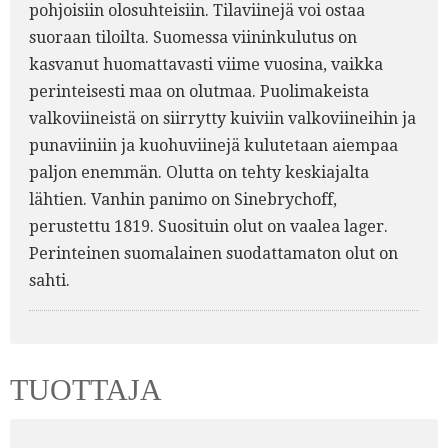
pohjoisiin olosuhteisiin. Tilaviinejä voi ostaa
suoraan tiloilta. Suomessa viininkulutus on
kasvanut huomattavasti viime vuosina, vaikka
perinteisesti maa on olutmaa. Puolimakeista
valkoviineistä on siirrytty kuiviin valkoviineihin ja
punaviiniin ja kuohuviinejä kulutetaan aiempaa
paljon enemmän. Olutta on tehty keskiajalta
lähtien. Vanhin panimo on Sinebrychoff,
perustettu 1819. Suosituin olut on vaalea lager.
Perinteinen suomalainen suodattamaton olut on
sahti.
TUOTTAJA