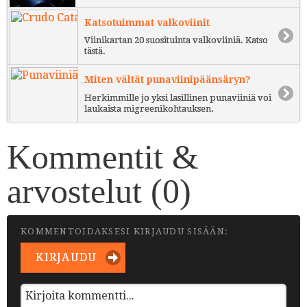
Katsotuimmat valkoviinit
Viinikartan 20 suosituinta valkoviiniä. Katso
tästä.
Miten vältät punaviinipäänsäryn?
Herkimmille jo yksi lasillinen punaviiniä voi
laukaista migreenikohtauksen.
Kommentit &
arvostelut (
0
)
KOMMENTOIDAKSESI KIRJAUDU SISÄÄN:
KIRJAUDU