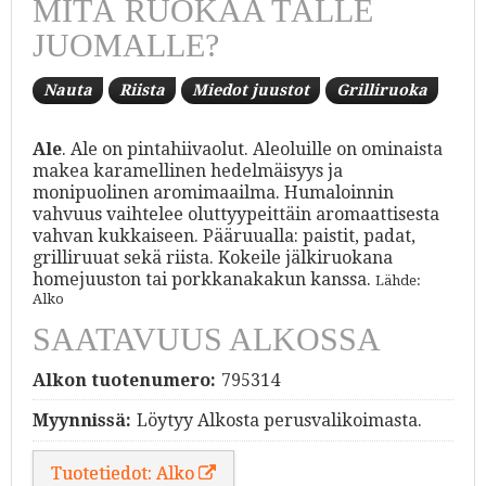
MITÄ RUOKAA TÄLLE
JUOMALLE?
Nauta
Riista
Miedot juustot
Grilliruoka
Ale
. Ale on pintahiivaolut. Aleoluille on ominaista
makea karamellinen hedelmäisyys ja
monipuolinen aromimaailma. Humaloinnin
vahvuus vaihtelee oluttyypeittäin aromaattisesta
vahvan kukkaiseen. Pääruualla: paistit, padat,
grilliruuat sekä riista. Kokeile jälkiruokana
homejuuston tai porkkanakakun kanssa.
Lähde:
Alko
SAATAVUUS ALKOSSA
Alkon tuotenumero:
795314
Myynnissä:
Löytyy Alkosta perusvalikoimasta.
Tuotetiedot: Alko