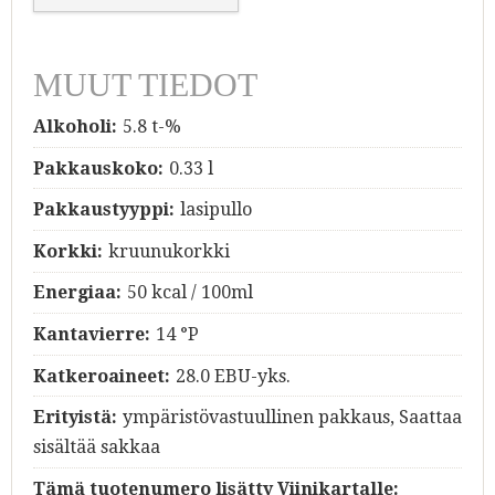
MUUT TIEDOT
Alkoholi:
5.8 t-%
Pakkauskoko:
0.33 l
Pakkaustyyppi:
lasipullo
Korkki:
kruunukorkki
Energiaa:
50 kcal / 100ml
Kantavierre:
14 °P
Katkeroaineet:
28.0 EBU-yks.
Erityistä:
ympäristövastuullinen pakkaus, Saattaa
sisältää sakkaa
Tämä tuotenumero lisätty Viinikartalle: