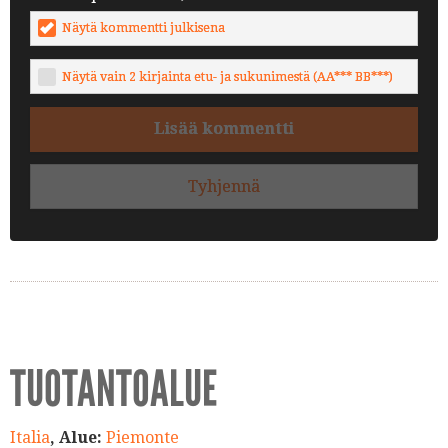
Näytä kommentti julkisena
Näytä vain 2 kirjainta etu- ja sukunimestä (AA*** BB***)
Lisää kommentti
Tyhjennä
TUOTANTOALUE
Italia
, Alue:
Piemonte