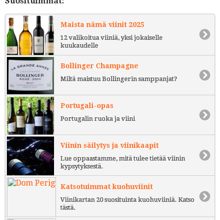
Suosituimmat:
Maista nämä viinit 2025
12 valikoitua viiniä, yksi jokaiselle
kuukaudelle
Bollinger Champagne
Miltä maistuu Bollingerin samppanjat?
Portugali-opas
Portugalin ruoka ja viini
Viinin säilytys ja viinikaapit
Lue oppaastamme, mitä tulee tietää viinin
kypsytyksestä.
Katsotuimmat kuohuviinit
Viinikartan 20 suosituinta kuohuviiniä. Katso
tästä.