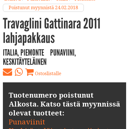
Poistunut myynnistä 24.02.2018
Travaglini Gattinara 2011
lahjapakkaus
ITALIA, PIEMONTE
PUNAVIINI,
KESKITÄYTELÄINEN
Ostoslistalle
Tuotenumero poistunut
Alkosta. Katso tästä myynnissä
olevat tuotteet:
Punaviinit