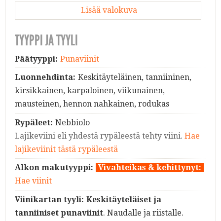
Lisää valokuva
TYYPPI JA TYYLI
Päätyyppi:
Punaviinit
Luonnehdinta:
Keskitäyteläinen, tanniininen,
kirsikkainen, karpaloinen, viikunainen,
mausteinen, hennon nahkainen, rodukas
Rypäleet:
Nebbiolo
Lajikeviini eli yhdestä rypäleestä tehty viini.
Hae
lajikeviinit tästä rypäleestä
Alkon makutyyppi:
Vivahteikas & kehittynyt:
Hae viinit
Viinikartan tyyli:
Keskitäyteläiset ja
tanniiniset punaviinit
. Naudalle ja riistalle.