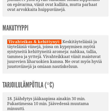
on epävarma, viinit ovat kalliita, mutta parhaat
ovat arvokkaita huippuviinejä.
MAKUTYYPPI
Vivahteikas & kehittynyt:
Keskitäyteläisiä ja
täyteläisiä viinejä, joissa on kypsymisen myötä
syntyneitä kehittyneitä aromeja: nahkaa, tallia,
tammea ja yrttejä. Vivahteikkaat viinit maistuvat
juurevien liharuokien kanssa. Ne ovat myös hyviä
juustoviinejä ja omiaan nautiskeluun.
TARJOILULÄMPÖTILA (°C)
18. Jäähdytys jääkaapissa ainakin 30 min.
Pakastimessa 10 min. Jäävedessä muutama
minuutti.