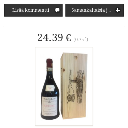
Lisää kommentti
Samankaltaisia juomia
24.39 €
(0.75 l)