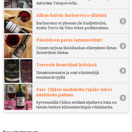
Astorissa Tampereella.
Alkon halvin Barbaresco yllättää
Barbaresco ei yleensä ole budjettiviini,
mutta Terre da Vino tekee poikkeuksen.
Pääsiäisen paras lammasviini?
Coyam tarjoaa ikoniluokan elämyksen ilman
ikoniviinin hintaa
Torresin ikoniviinit kriisissä
Ilmastonmuutos ja uusi viinintekijä
muuttavat tyyliä
País: Chilen unohdettu rypäle tekee
näyttävän paluun.
Syvemmällä Chilen etelässä sijaitseva Itata on
tämän hetken kiinnostavimpia viinialueita.