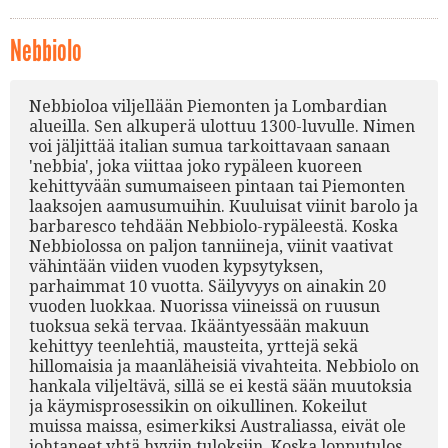
Nebbiolo
Nebbioloa viljellään Piemonten ja Lombardian
alueilla. Sen alkuperä ulottuu 1300-luvulle. Nimen
voi jäljittää italian sumua tarkoittavaan sanaan
'nebbia', joka viittaa joko rypäleen kuoreen
kehittyvään sumumaiseen pintaan tai Piemonten
laaksojen aamusumuihin. Kuuluisat viinit barolo ja
barbaresco tehdään Nebbiolo-rypäleestä. Koska
Nebbiolossa on paljon tanniineja, viinit vaativat
vähintään viiden vuoden kypsytyksen,
parhaimmat 10 vuotta. Säilyvyys on ainakin 20
vuoden luokkaa. Nuorissa viineissä on ruusun
tuoksua sekä tervaa. Ikääntyessään makuun
kehittyy teenlehtiä, mausteita, yrttejä sekä
hillomaisia ja maanläheisiä vivahteita. Nebbiolo on
hankala viljeltävä, sillä se ei kestä sään muutoksia
ja käymisprosessikin on oikullinen. Kokeilut
muissa maissa, esimerkiksi Australiassa, eivät ole
johtaneet yhtä hyviin tuloksiin. Koska lopputulos