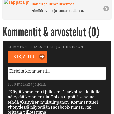
Bändit ja urheiluseurat
Nimikkoviinit ja -tuotteet Alkossa.
Kommentit & arvostelut (
0
)
KOMMENTOIDAKSESI KIRJAUDU SISÄÄN:
KIRJAUDU
1500 merkkiä jäljellä
"Näytä kommentti julkisena" tarkoittaa kaikille
näkyvää kommenttia. Poista täppä, jos haluat
tehdä yksityisen muistiinpanon. Kommenttiesi
yhteydessä näytetään Facebook-nimesi (tai
osittain piilotettuna).