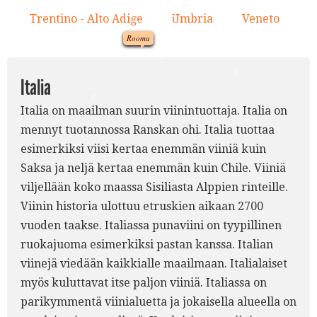
10.
6.
Trentino - Alto Adige
Umbria
Veneto
11.
12.
13.
12.
Rooma
1.
5.
2.
Italia
8.
Italia on maailman suurin viinintuottaja. Italia on
mennyt tuotannossa Ranskan ohi. Italia tuottaa
esimerkiksi viisi kertaa enemmän viiniä kuin
9.
Saksa ja neljä kertaa enemmän kuin Chile. Viiniä
viljellään koko maassa Sisiliasta Alppien rinteille.
Viinin historia ulottuu etruskien aikaan 2700
vuoden taakse. Italiassa punaviini on tyypillinen
ruokajuoma esimerkiksi pastan kanssa. Italian
viinejä viedään kaikkialle maailmaan. Italialaiset
myös kuluttavat itse paljon viiniä. Italiassa on
parikymmentä viinialuetta ja jokaisella alueella on