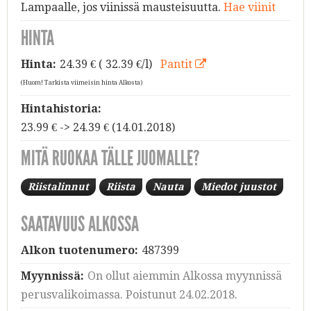
Lampaalle, jos viinissä mausteisuutta.
Hae viinit
HINTA
Hinta:
24.39
€ ( 32.39 €/l)
Pantit
(Huom! Tarkista viimeisin hinta Alkosta)
Hintahistoria:
23.99 € -> 24.39 € (14.01.2018)
MITÄ RUOKAA TÄLLE JUOMALLE?
Riistalinnut
Riista
Nauta
Miedot juustot
SAATAVUUS ALKOSSA
Alkon tuotenumero:
487399
Myynnissä:
On ollut aiemmin Alkossa myynnissä
perusvalikoimassa. Poistunut 24.02.2018.