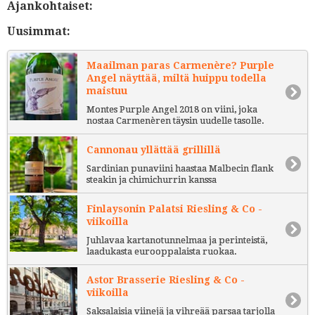
Ajankohtaiset:
Uusimmat:
Maailman paras Carmenère? Purple
Angel näyttää, miltä huippu todella
maistuu
Montes Purple Angel 2018 on viini, joka
nostaa Carmenèren täysin uudelle tasolle.
Cannonau yllättää grillillä
Sardinian punaviini haastaa Malbecin flank
steakin ja chimichurrin kanssa
Finlaysonin Palatsi Riesling & Co -
viikoilla
Juhlavaa kartanotunnelmaa ja perinteistä,
laadukasta eurooppalaista ruokaa.
Astor Brasserie Riesling & Co -
viikoilla
Saksalaisia viinejä ja vihreää parsaa tarjolla