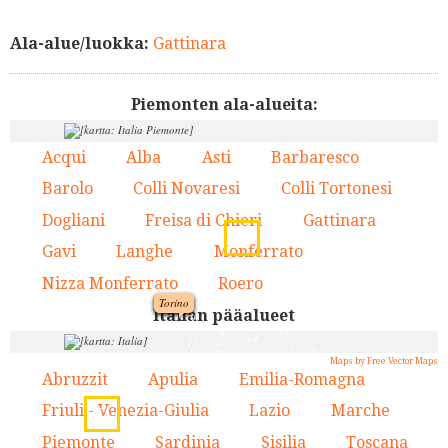
Ala-alue/luokka:
Gattinara
Piemonten ala-alueita:
Acqui
Alba
Asti
Barbaresco
1.
2.
3.
4.
Barolo
Colli Novaresi
Colli Tortonesi
5.
6.
7.
Dogliani
Freisa di Chieri
Gattinara
8.
9.
10.
6.
10.
Gavi
Langhe
Monferrato
11.
12.
13.
Nizza Monferrato
Roero
14.
15.
Torino
Italian pääalueet
9.
3.
4.
13.
14.
15.
2.
11.
7.
11.
12.
1.
4.
Maps by Free Vector Maps
5.
Abruzzit
Apulia
Emilia-Romagna
1.
2.
3.
13.
8.
Friuli - Venezia-Giulia
Lazio
Marche
4.
5.
6.
7.
3.
Piemonte
Sardinia
Sisilia
Toscana
7.
8.
9.
10.