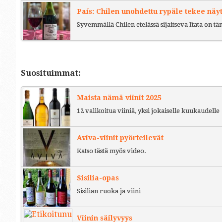
País: Chilen unohdettu rypäle tekee näy
Syvemmällä Chilen etelässä sijaitseva Itata on t
Suosituimmat:
Maista nämä viinit 2025
12 valikoitua viiniä, yksi jokaiselle kuukaudelle
Aviva-viinit pyörteilevät
Katso tästä myös video.
Sisilia-opas
Sisilian ruoka ja viini
Viinin säilyvyys