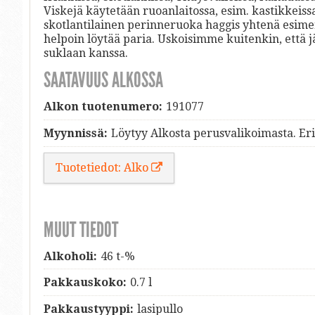
Viskejä käytetään ruoanlaitossa, esim. kastikkeissa
skotlantilainen perinneruoka haggis yhtenä esimerk
helpoin löytää paria. Uskoisimme kuitenkin, että
suklaan kanssa.
SAATAVUUS ALKOSSA
Alkon tuotenumero:
191077
Myynnissä:
Löytyy Alkosta perusvalikoimasta. Eri
Tuotetiedot: Alko
MUUT TIEDOT
Alkoholi:
46 t-%
Pakkauskoko:
0.7 l
Pakkaustyyppi:
lasipullo