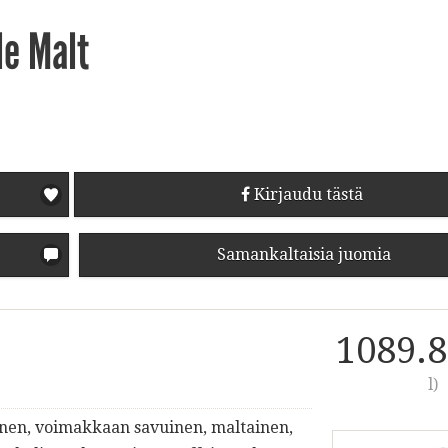
le Malt
Kirjaudu tästä
Samankaltaisia juomia
1089.8
l)
inen, voimakkaan savuinen, maltainen,