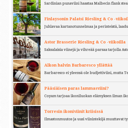
Sardinian punaviini haastaa Malbecin flank stea
Finlaysonin Palatsi Riesling & Co -viikoi
Juhlavaa kartanotunnelmaa ja perinteistä, laad
Astor Brasserie Riesling & Co -viikoilla
Saksalaisia viinejä ja vihreää parsaa tarjolla As
Alkon halvin Barbaresco yllättää
Barbaresco ei yleensä ole budjettiviini, mutta 
Pääsiäisen paras lammasviini?
Coyam tarjoaa ikoniluokan elämyksen ilman iko
Torresin ikoniviinit kriisissä
Ilmastonmuutos ja uusi viinintekijä muuttavat ty