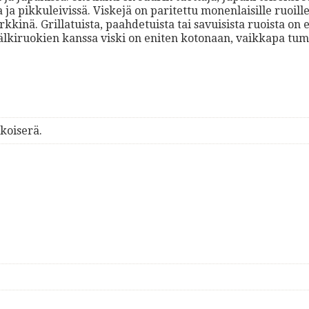
 ja pikkuleivissä. Viskejä on paritettu monenlaisille ruoille
kinä. Grillatuista, paahdetuista tai savuisista ruoista on 
 jälkiruokien kanssa viski on eniten kotonaan, vaikkapa t
koiserä.