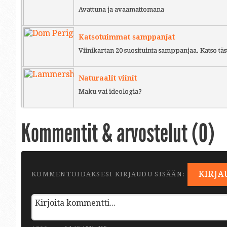
Avattuna ja avaamattomana
Katsotuimmat samppanjat
Viinikartan 20 suosituinta samppanjaa. Katso täs
Naturaalit viinit
Maku vai ideologia?
Kommentit & arvostelut (
0
)
KIRJA
KOMMENTOIDAKSESI KIRJAUDU SISÄÄN: