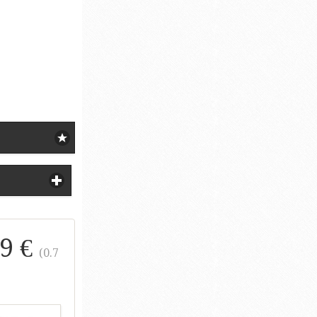
9 €
(0.7