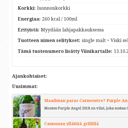
Korkki:
luonnonkorkki
Energiaa:
260 kcal / 100ml
Erityistä:
Myydään lahjapakkauksessa
Tuotteen nimen selitykset:
single malt = Viski s
Tämä tuotenumero lisätty Viinikartalle:
13.10.
Ajankohtaiset:
Uusimmat:
Maailman paras Carmenère? Purple Ange
Montes Purple Angel 2018 on viini, joka nostaa 
Cannonau yllättää grillillä