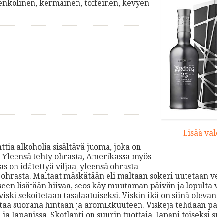
nkolinen, kermainen, toffeinen, kevyen
Lisää va
ttia alkoholia sisältävä juoma, joka on
ta. Yleensä tehty ohrasta, Amerikassa myös
as on idätettyä viljaa, yleensä ohrasta.
 ohrasta. Maltaat mäskätään eli maltaan sokeri uutetaan v
een lisätään hiivaa, seos käy muutaman päivän ja lopulta 
iski sekoitetaan tasalaatuiseksi. Viskin ikä on siinä olevan
taa suorana hintaan ja aromikkuuteen. Viskejä tehdään pä
ja Japanissa. Skotlanti on suurin tuottaja, Japani toiseksi s