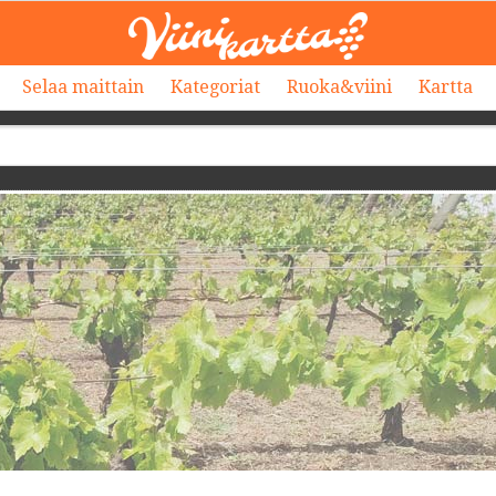
Selaa maittain
Kategoriat
Ruoka&viini
Kartta