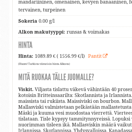
mandariininen, omenainen, kevyen banaaninen, fe
tervainen, turpeinen
Sokeria
0.00 g/l
Alkon makutyyppi:
runsas & voimakas
HINTA
Hinta:
1089.89
€ ( 1556.99 €/l)
Pantit
(Huom! Tarkista viimeisin hinta Alkosta)
MITÄ RUOKAA TÄLLE JUOMALLE?
Viskit.
Viljasta tislattu väkevä vähintään 40 prosen
kotoisin Britteinsaarilta: Skotlannista ja Irlannis
maissista tai rukiista. Maissiviski on bourbon. Mall
Mallasviski valmistetaan pelkästään mallastetusta
Mäski ja kuuma vesi muodostaa vierrettä. Viertees
tislataan. Tisle kypsyy tammitynnyreissä. Lopuksi v
nuorimman tisleen ikä. Mallasviskin määrä vaikut
Irlannissa, Skotlannissa, Yhdysvalloissa, Kanadassa 