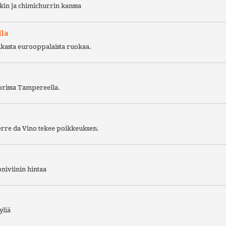
kin ja chimichurrin kanssa
lla
ukasta eurooppalaista ruokaa.
torissa Tampereella.
Terre da Vino tekee poikkeuksen.
niviinin hintaa
yliä