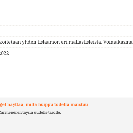
ekoitetaan yhden tislaamon eri mallastisleistä. Voimakasma
2022
l näyttää, miltä huippu todella maistuu
Carmenèren täysin uudelle tasolle.