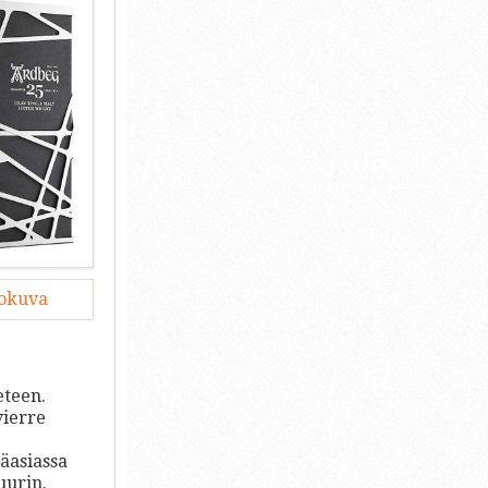
lokuva
eteen.
vierre
äasiassa
uurin.