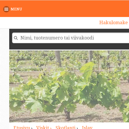
>
MENU
Hakulomake
Etusivu
›
Viskit ›
Skotlanti
›
Islay