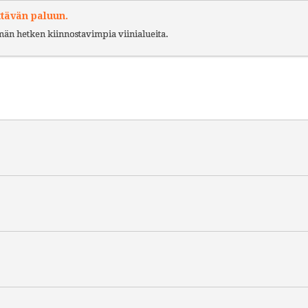
ttävän paluun.
ämän hetken kiinnostavimpia viinialueita.