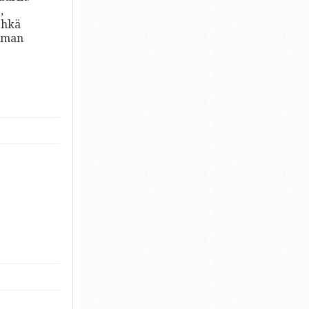
,
ehkä
umman