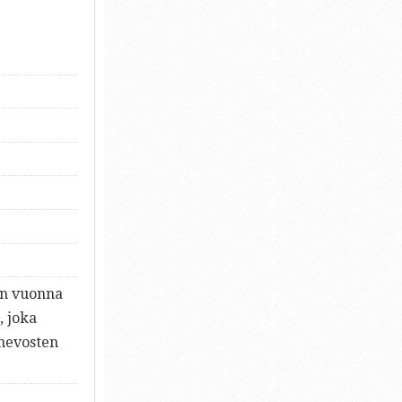
on vuonna
, joka
 hevosten