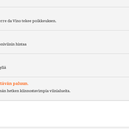
Terre da Vino tekee poikkeuksen.
niviinin hintaa
yliä
ttävän paluun.
ämän hetken kiinnostavimpia viinialueita.