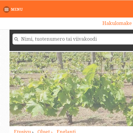
>
MENU
Hakulomake
Etusivu
›
Oluet ›
Englanti