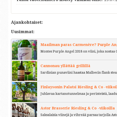
Ajankohtaiset:
Uusimmat:
Maailman paras Carmenère? Purple Ange
Montes Purple Angel 2018 on viini, joka nostaa 
Cannonau yllättää grillillä
Sardinian punaviini haastaa Malbecin flank stea
Finlaysonin Palatsi Riesling & Co -viikoi
Juhlavaa kartanotunnelmaa ja perinteistä, laad
Astor Brasserie Riesling & Co -viikoilla
Saksalaisia viinejä ja vihreää parsaa tarjolla As