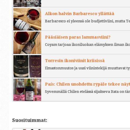
Alkon halvin Barbaresco yllättää
Barbaresco ei yleensä ole budjettiviini, mutta 
Pääsiäisen paras lammasviini?
Coyam tarjoaa ikoniluokan elämyksen ilman iko
Torresin ikoniviinit kriisissä
Ilmastonmuutos ja uusi viinintekijä muuttavat ty
País: Chilen unohdettu rypäle tekee näy
Syvemmällä Chilen etelässä sijaitseva Itata on t
Suosituimmat: