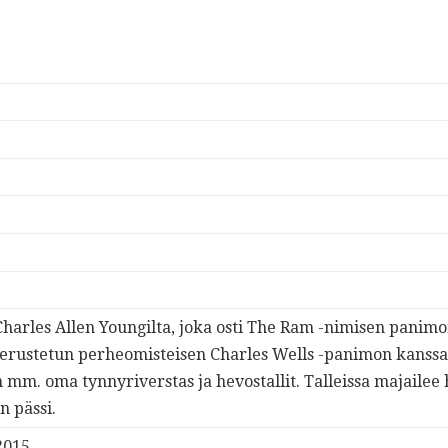
Charles Allen Youngilta, joka osti The Ram -nimisen panim
erustetun perheomisteisen Charles Wells -panimon kanssa
 mm. oma tynnyriverstas ja hevostallit. Talleissa majailee
n pässi.
2015