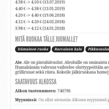
4.38 € -> 4.50 € (13.07.2019)
4.40 € -> 4.38 € (13.01.2019)
4.20 € -> 4.40 € (19.06.2018)
4.12 € -> 4.20 € (24.02.2018)
3.98 € -> 4.12 € (14.01.2018)
MITÄ RUOKAA TÄLLE JUOMALLE?
Itämainen ruoka
Rasvainen kala
Pikkusuolai
Ale
. Ale on pintahiivaolut. Aleoluille on ominai
Humaloinnin vahvuus vaihtelee oluttyypeittäin aro
grilliruuat sekä riista. Kokeile jälkiruokana hom
SAATAVUUS ALKOSSA
Alkon tuotenumero:
740796
Myynnissä:
On ollut aiemmin Alkossa myynnissä p