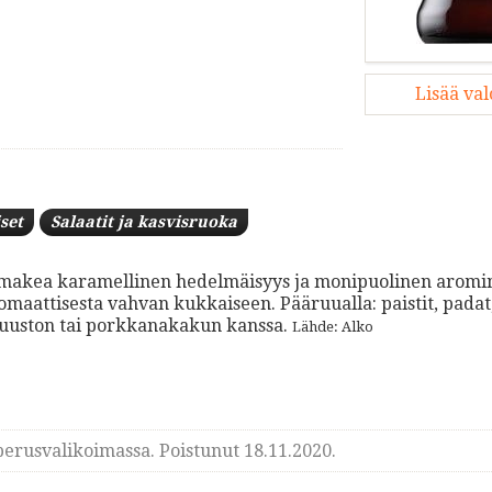
Lisää va
set
Salaatit ja kasvisruoka
sta makea karamellinen hedelmäisyys ja monipuolinen arom
maattisesta vahvan kukkaiseen. Pääruualla: paistit, padat
ejuuston tai porkkanakakun kanssa.
Lähde: Alko
erusvalikoimassa. Poistunut 18.11.2020.