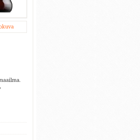
lokuva
imaailma.
,