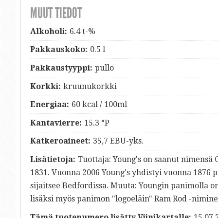
MUUT TIEDOT
Alkoholi:
6.4 t-%
Pakkauskoko:
0.5 l
Pakkaustyyppi:
pullo
Korkki:
kruunukorkki
Energiaa:
60 kcal / 100ml
Kantavierre:
15.3 °P
Katkeroaineet:
35,7 EBU-yks.
Lisätietoja:
Tuottaja: Young's on saanut nimensä 
1831. Vuonna 2006 Young's yhdistyi vuonna 1876 p
sijaitsee Bedfordissa. Muuta: Youngin panimolla on
lisäksi myös panimon "logoeläin" Ram Rod -nimine
Tämä tuotenumero lisätty Viinikartalle:
15.07.