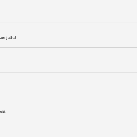
ue juttu!
stä.