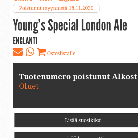
Poistunut myynnistä 18.11.2020
Young’s Special London Ale
ENGLANTI
Ostoslistalle
Tuotenumero poistunut Alkosta.
Oluet
Lisää suosikiksi