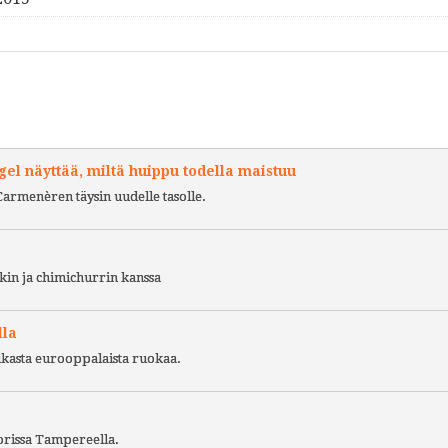
l näyttää, miltä huippu todella maistuu
Carmenèren täysin uudelle tasolle.
kin ja chimichurrin kanssa
lla
ukasta eurooppalaista ruokaa.
torissa Tampereella.