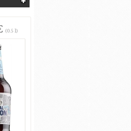
€
(0.5 l)