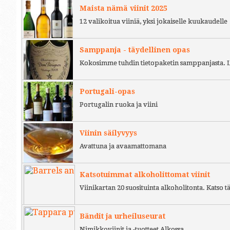
Maista nämä viinit 2025
12 valikoitua viiniä, yksi jokaiselle kuukaudelle
Samppanja - täydellinen opas
Kokosimme tuhdin tietopaketin samppanjasta. L
Portugali-opas
Portugalin ruoka ja viini
Viinin säilyvyys
Avattuna ja avaamattomana
Katsotuimmat alkoholittomat viinit
Viinikartan 20 suosituinta alkoholitonta. Katso tä
Bändit ja urheiluseurat
Nimikkoviinit ja -tuotteet Alkossa.