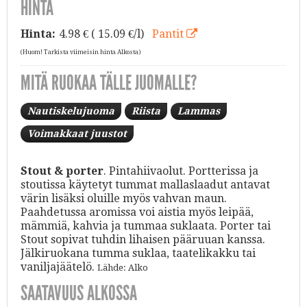
HINTA
Hinta:
4.98
€ ( 15.09 €/l)
Pantit
(Huom! Tarkista viimeisin hinta Alkosta)
MITÄ RUOKAA TÄLLE JUOMALLE?
Nautiskelujuoma
Riista
Lammas
Voimakkaat juustot
Stout & porter
. Pintahiivaolut. Portterissa ja
stoutissa käytetyt tummat mallaslaadut antavat
värin lisäksi oluille myös vahvan maun.
Paahdetussa aromissa voi aistia myös leipää,
mämmiä, kahvia ja tummaa suklaata. Porter tai
Stout sopivat tuhdin lihaisen pääruuan kanssa.
Jälkiruokana tumma suklaa, taatelikakku tai
vaniljajäätelö.
Lähde: Alko
SAATAVUUS ALKOSSA