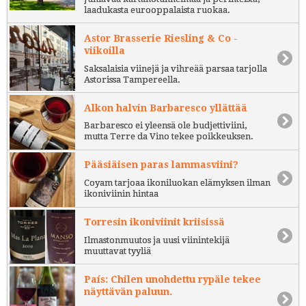
laadukasta eurooppalaista ruokaa.
Astor Brasserie Riesling & Co -
viikoilla
Saksalaisia viinejä ja vihreää parsaa tarjolla
Astorissa Tampereella.
Alkon halvin Barbaresco yllättää
Barbaresco ei yleensä ole budjettiviini,
mutta Terre da Vino tekee poikkeuksen.
Pääsiäisen paras lammasviini?
Coyam tarjoaa ikoniluokan elämyksen ilman
ikoniviinin hintaa
Torresin ikoniviinit kriisissä
Ilmastonmuutos ja uusi viinintekijä
muuttavat tyyliä
País: Chilen unohdettu rypäle tekee
näyttävän paluun.