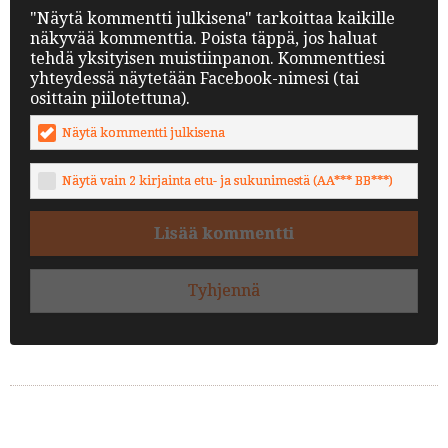
"Näytä kommentti julkisena" tarkoittaa kaikille
näkyvää kommenttia. Poista täppä, jos haluat
tehdä yksityisen muistiinpanon. Kommenttiesi
yhteydessä näytetään Facebook-nimesi (tai
osittain piilotettuna).
Näytä kommentti julkisena
Näytä vain 2 kirjainta etu- ja sukunimestä (AA*** BB***)
Lisää kommentti
Tyhjennä