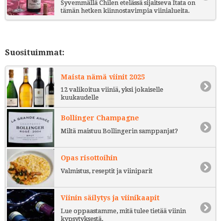
Syvemmällä Chilen etelässä sijaitseva Itata on
tämän hetken kiinnostavimpia viinialueita.
Suosituimmat:
Maista nämä viinit 2025
12 valikoitua viiniä, yksi jokaiselle
kuukaudelle
Bollinger Champagne
Miltä maistuu Bollingerin samppanjat?
Opas risottoihin
Valmistus, reseptit ja viiniparit
Viinin säilytys ja viinikaapit
Lue oppaastamme, mitä tulee tietää viinin
kypsytyksestä.