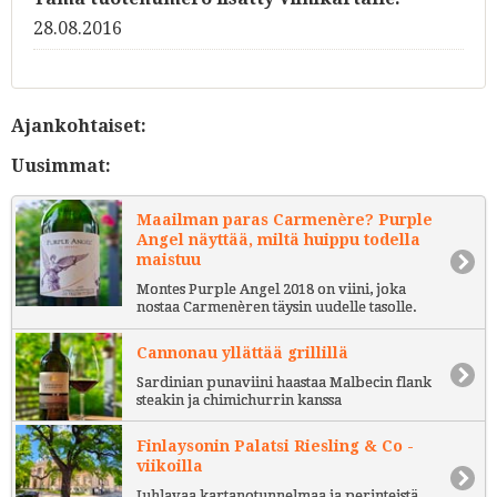
28.08.2016
Ajankohtaiset:
Uusimmat:
Maailman paras Carmenère? Purple
Angel näyttää, miltä huippu todella
maistuu
Montes Purple Angel 2018 on viini, joka
nostaa Carmenèren täysin uudelle tasolle.
Cannonau yllättää grillillä
Sardinian punaviini haastaa Malbecin flank
steakin ja chimichurrin kanssa
Finlaysonin Palatsi Riesling & Co -
viikoilla
Juhlavaa kartanotunnelmaa ja perinteistä,