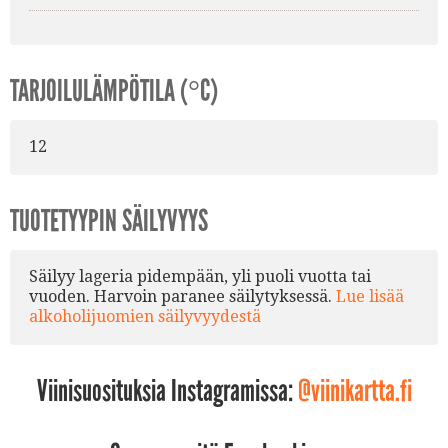
TARJOILULÄMPÖTILA (°C)
12
TUOTETYYPIN SÄILYVYYS
Säilyy lageria pidempään, yli puoli vuotta tai
vuoden. Harvoin paranee säilytyksessä.
Lue lisää
alkoholijuomien säilyvyydestä
Viinisuosituksia Instagramissa:
@viinikartta.fi