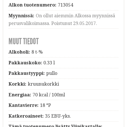
Alkon tuotenumero:
713054
Myynnissä:
On ollut aiemmin Alkossa myynnissä
perusvalikoimassa. Poistunut 29.05.2017.
MUUT TIEDOT
Alkoholi:
8 t-%
Pakkauskoko:
0.33 l
Pakkaustyyppi:
pullo
Korkki:
kruunukorkki
Energiaa:
70 kcal / 100ml
Kantavierre:
18 °P
Katkeroaineet:
35 EBU-yks.
Tämä tuotenumero lisätty Viinikartalle: