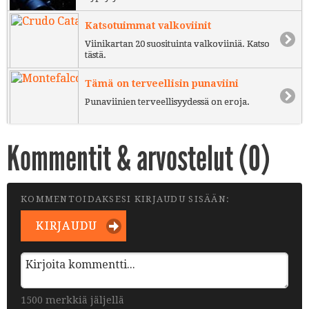
Katsotuimmat valkoviinit
Viinikartan 20 suosituinta valkoviiniä. Katso
tästä.
Tämä on terveellisin punaviini
Punaviinien terveellisyydessä on eroja.
Kommentit & arvostelut (
0
)
KOMMENTOIDAKSESI KIRJAUDU SISÄÄN:
KIRJAUDU
1500 merkkiä jäljellä