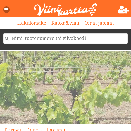
>
Hakulomake
Ruoka&viini
Omat juomat
Etusivu
›
Oluet ›
Englanti