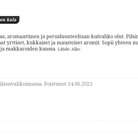
en kala
ukas, aromaattinen ja perusluonteeltaan kuivahko olut. Pilsi
t yrttiset, kukkaiset ja mausteiset aromit. Sopii yhteen 
 ja makkaroiden kanssa.
Lähde: Alko
lausvalikoimassa. Poistunut 14.06.2023.