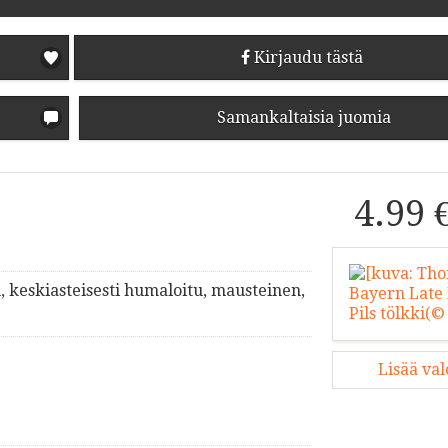
Kirjaudu tästä
Samankaltaisia juomia
4.99 
, keskiasteisesti humaloitu, mausteinen,
Lisää va