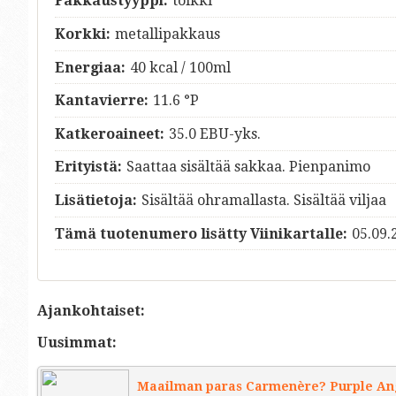
Pakkaustyyppi:
tölkki
Korkki:
metallipakkaus
Energiaa:
40 kcal / 100ml
Kantavierre:
11.6 °P
Katkeroaineet:
35.0 EBU-yks.
Erityistä:
Saattaa sisältää sakkaa. Pienpanimo
Lisätietoja:
Sisältää ohramallasta. Sisältää viljaa
Tämä tuotenumero lisätty Viinikartalle:
05.09.
Ajankohtaiset:
Uusimmat:
Maailman paras Carmenère? Purple Ange