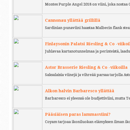
Montes Purple Angel 2018 on viini, joka nostaa 
Cannonau yllättää grillillä
Sardinian punaviini haastaa Malbecin flank stea
Finlaysonin Palatsi Riesling & Co -viikoi
Juhlavaa kartanotunnelmaa ja perinteistä, laad
Astor Brasserie Riesling & Co -viikoilla
Saksalaisia viinejä ja vihreää parsaa tarjolla As
Alkon halvin Barbaresco yllättää
Barbaresco ei yleensä ole budjettiviini, mutta 
Pääsiäisen paras lammasviini?
Coyam tarjoaa ikoniluokan elämyksen ilman iko