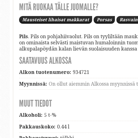
MITÄ RUOKAA TÄLLE JUOMALLE?
Mausteiset lihaisat makkarat
Porsas
Rasvain
Pils
. Pils on pohjahiivaolut. Pils on tyyliltään ma
on ominaista selvästi maistuvan humaloinnin tuoma
alkupalapöydän kalan lievän suolaisuuden kanssa
SAATAVUUS ALKOSSA
Alkon tuotenumero:
934721
Myynnissä:
On ollut aiemmin Alkossa myynnissä ti
MUUT TIEDOT
Alkoholi:
5 t-%
Pakkauskoko:
0.44 l