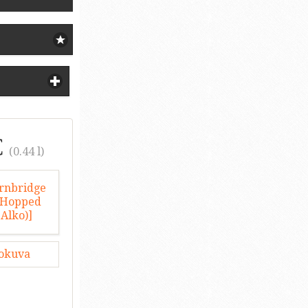
€
(0.44 l)
lokuva