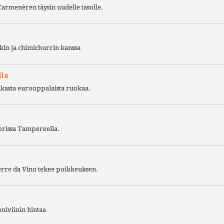
Carmenèren täysin uudelle tasolle.
kin ja chimichurrin kanssa
lla
ukasta eurooppalaista ruokaa.
torissa Tampereella.
Terre da Vino tekee poikkeuksen.
niviinin hintaa