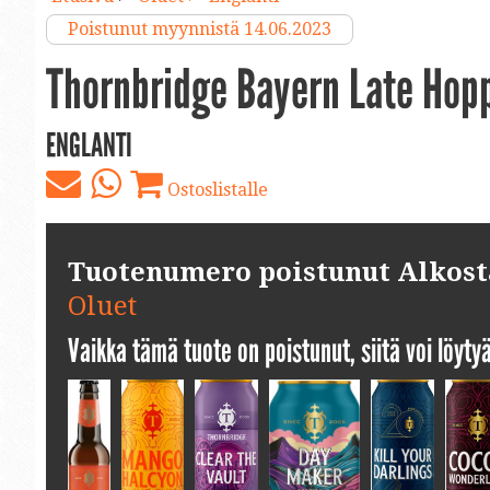
Poistunut myynnistä 14.06.2023
Thornbridge Bayern Late Hopp
ENGLANTI
Ostoslistalle
Tuotenumero poistunut Alkosta.
Oluet
Vaikka tämä tuote on poistunut, siitä voi löyt