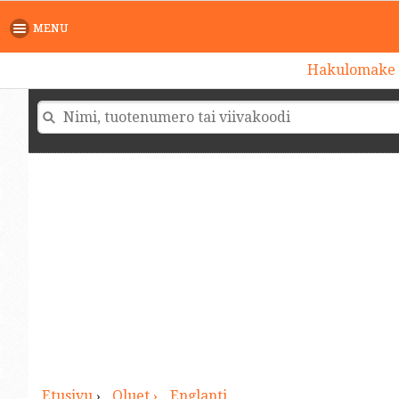
>
MENU
Hakulomake
Etusivu
›
Oluet ›
Englanti