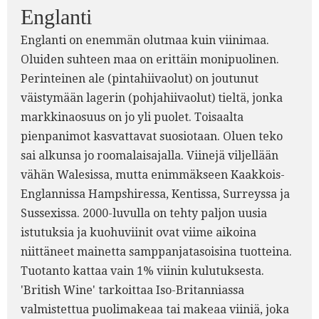
Englanti
Englanti on enemmän olutmaa kuin viinimaa.
Oluiden suhteen maa on erittäin monipuolinen.
Perinteinen ale (pintahiivaolut) on joutunut
väistymään lagerin (pohjahiivaolut) tieltä, jonka
markkinaosuus on jo yli puolet. Toisaalta
pienpanimot kasvattavat suosiotaan. Oluen teko
sai alkunsa jo roomalaisajalla. Viinejä viljellään
vähän Walesissa, mutta enimmäkseen Kaakkois-
Englannissa Hampshiressa, Kentissa, Surreyssa ja
Sussexissa. 2000-luvulla on tehty paljon uusia
istutuksia ja kuohuviinit ovat viime aikoina
niittäneet mainetta samppanjatasoisina tuotteina.
Tuotanto kattaa vain 1% viinin kulutuksesta.
'British Wine' tarkoittaa Iso-Britanniassa
valmistettua puolimakeaa tai makeaa viiniä, joka