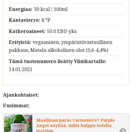
Energiaa:
30 kcal / 100ml
Kantavierre:
8 °P
Katkeroaineet:
50.0 EBU-yks.
Erityistä:
vegaaninen, ympäristövastuullinen
pakkaus, Matala-alkoholinen olut (0,6-4,4%)
Tämä tuotenumero lisätty Viinikartalle:
14.01.2021
Ajankohtaiset:
Uusimmat:
Maailman paras Carmenère? Purple
Angel näyttää, miltä huippu todella
maistuu