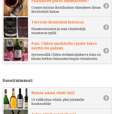
Pääsiäisen paras lammasviini?
Coyam tarjoaa ikoniluokan elämyksen ilman
ikoniviinin hintaa
Torresin ikoniviinit kriisissä
Ilmastonmuutos ja uusi viinintekijä
muuttavat tyyliä
País: Chilen unohdettu rypäle tekee
näyttävän paluun.
Syvemmällä Chilen etelässä sijaitseva Itata on
tämän hetken kiinnostavimpia viinialueita.
Suosituimmat:
Maista nämä viinit 2025
12 valikoitua viiniä, yksi jokaiselle
kuukaudelle