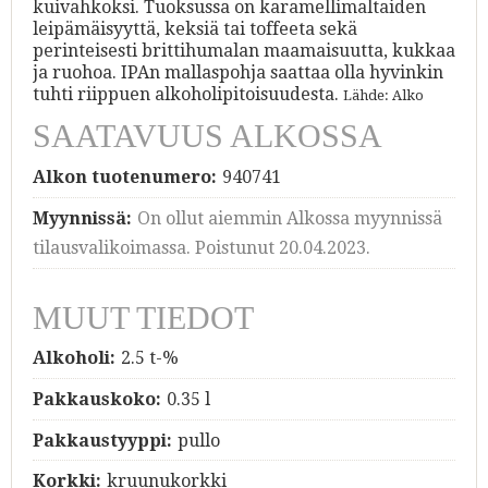
kuivahkoksi. Tuoksussa on karamellimaltaiden
leipämäisyyttä, keksiä tai toffeeta sekä
perinteisesti brittihumalan maamaisuutta, kukkaa
ja ruohoa. IPAn mallaspohja saattaa olla hyvinkin
tuhti riippuen alkoholipitoisuudesta.
Lähde: Alko
SAATAVUUS ALKOSSA
Alkon tuotenumero:
940741
Myynnissä:
On ollut aiemmin Alkossa myynnissä
tilausvalikoimassa. Poistunut 20.04.2023.
MUUT TIEDOT
Alkoholi:
2.5 t-%
Pakkauskoko:
0.35 l
Pakkaustyyppi:
pullo
Korkki:
kruunukorkki