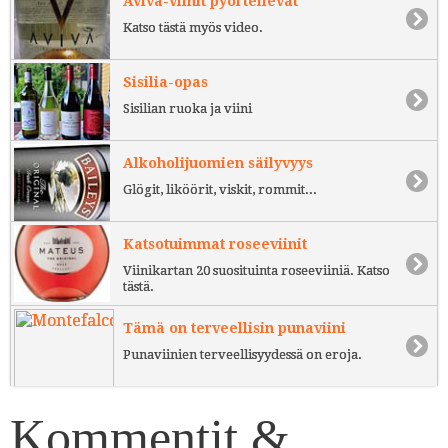
Aviva-viinit pyörteilevät
Katso tästä myös video.
Sisilia-opas
Sisilian ruoka ja viini
Alkoholijuomien säilyvyys
Glögit, liköörit, viskit, rommit...
Katsotuimmat roseeviinit
Viinikartan 20 suosituinta roseeviiniä. Katso
tästä.
Tämä on terveellisin punaviini
Punaviinien terveellisyydessä on eroja.
Kommentit &