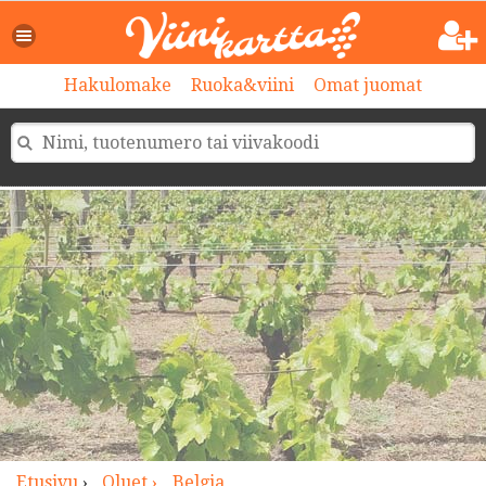
>
Hakulomake
Ruoka&viini
Omat juomat
Etusivu
›
Oluet ›
Belgia