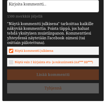
1500 merkkiä jäljellä
"Näytä kommentti julkisena" tarkoittaa kaikille
näkyvää kommenttia. Poista täppä, jos haluat
tehdä yksityisen muistiinpanon. Kommenttiesi
yhteydessä näytetään Facebook-nimesi (tai
osittain piilotettuna).
Näytä kommentti julkisena
Näytä vain 2 kirjainta etu- ja sukunimestä (AA*** BB***)
Lisää kommentti
Tyhjennä