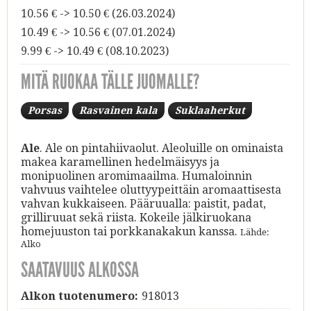
10.56 € -> 10.50 € (26.03.2024)
10.49 € -> 10.56 € (07.01.2024)
9.99 € -> 10.49 € (08.10.2023)
MITÄ RUOKAA TÄLLE JUOMALLE?
Porsas
Rasvainen kala
Suklaaherkut
Ale
. Ale on pintahiivaolut. Aleoluille on ominaista
makea karamellinen hedelmäisyys ja
monipuolinen aromimaailma. Humaloinnin
vahvuus vaihtelee oluttyypeittäin aromaattisesta
vahvan kukkaiseen. Pääruualla: paistit, padat,
grilliruuat sekä riista. Kokeile jälkiruokana
homejuuston tai porkkanakakun kanssa.
Lähde:
Alko
SAATAVUUS ALKOSSA
Alkon tuotenumero:
918013