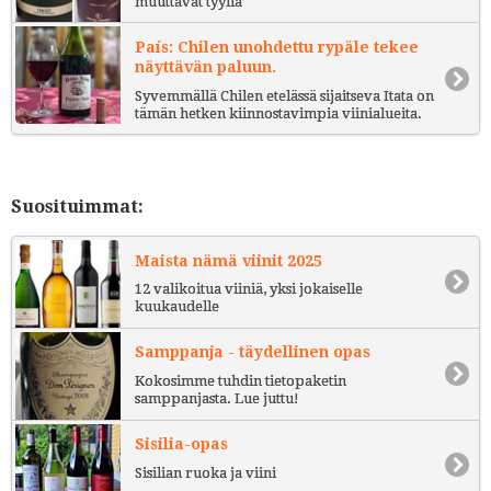
muuttavat tyyliä
País: Chilen unohdettu rypäle tekee
näyttävän paluun.
Syvemmällä Chilen etelässä sijaitseva Itata on
tämän hetken kiinnostavimpia viinialueita.
Suosituimmat:
Maista nämä viinit 2025
12 valikoitua viiniä, yksi jokaiselle
kuukaudelle
Samppanja - täydellinen opas
Kokosimme tuhdin tietopaketin
samppanjasta. Lue juttu!
Sisilia-opas
Sisilian ruoka ja viini