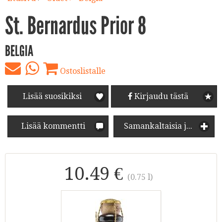
St. Bernardus Prior 8
BELGIA
Ostoslistalle
Lisää suosikiksi
Kirjaudu tästä
Lisää kommentti
Samankaltaisia juomia
10.49 €
(0.75 l)