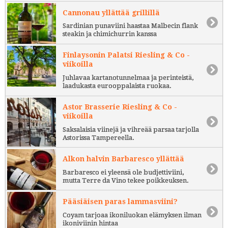
Cannonau yllättää grillillä
Sardinian punaviini haastaa Malbecin flank
steakin ja chimichurrin kanssa
Finlaysonin Palatsi Riesling & Co -
viikoilla
Juhlavaa kartanotunnelmaa ja perinteistä,
laadukasta eurooppalaista ruokaa.
Astor Brasserie Riesling & Co -
viikoilla
Saksalaisia viinejä ja vihreää parsaa tarjolla
Astorissa Tampereella.
Alkon halvin Barbaresco yllättää
Barbaresco ei yleensä ole budjettiviini,
mutta Terre da Vino tekee poikkeuksen.
Pääsiäisen paras lammasviini?
Coyam tarjoaa ikoniluokan elämyksen ilman
ikoniviinin hintaa