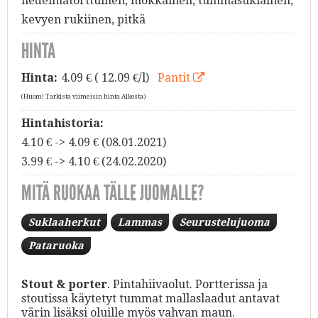
hedelmätorttuinen, mokkainen, tummasuklainen,
kevyen rukiinen, pitkä
HINTA
Hinta:
4.09
€ ( 12.09 €/l)
Pantit
(Huom! Tarkista viimeisin hinta Alkosta)
Hintahistoria:
4.10 € -> 4.09 € (08.01.2021)
3.99 € -> 4.10 € (24.02.2020)
MITÄ RUOKAA TÄLLE JUOMALLE?
Suklaaherkut
Lammas
Seurustelujuoma
Pataruoka
Stout & porter
. Pintahiivaolut. Portterissa ja
stoutissa käytetyt tummat mallaslaadut antavat
värin lisäksi oluille myös vahvan maun.