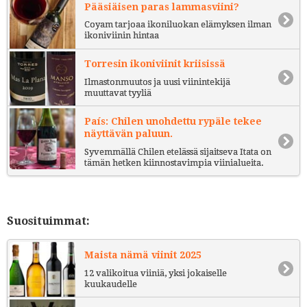
Pääsiäisen paras lammasviini?
Coyam tarjoaa ikoniluokan elämyksen ilman
ikoniviinin hintaa
Torresin ikoniviinit kriisissä
Ilmastonmuutos ja uusi viinintekijä
muuttavat tyyliä
País: Chilen unohdettu rypäle tekee
näyttävän paluun.
Syvemmällä Chilen etelässä sijaitseva Itata on
tämän hetken kiinnostavimpia viinialueita.
Suosituimmat:
Maista nämä viinit 2025
12 valikoitua viiniä, yksi jokaiselle
kuukaudelle