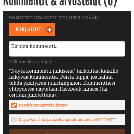
Kommentit & arvostelut (
0
)
KOMMENTOIDAKSESI KIRJAUDU SISÄÄN:
KIRJAUDU
1500 merkkiä jäljellä
"Näytä kommentti julkisena" tarkoittaa kaikille
näkyvää kommenttia. Poista täppä, jos haluat
tehdä yksityisen muistiinpanon. Kommenttiesi
yhteydessä näytetään Facebook-nimesi (tai
osittain piilotettuna).
Näytä kommentti julkisena
Näytä vain 2 kirjainta etu- ja sukunimestä (AA*** BB***)