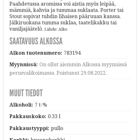
Paahdetussa aromissa voi aistia myös leipää,
mämmiä, kahvia ja tummaa suklaata. Porter tai
Stout sopivat tuhdin lihaisen pääruuan kanssa.
Jälkiruokana tumma suklaa, taatelikakku tai
vaniljajäätelö.
Lähde: Alko
SAATAVUUS ALKOSSA
Alkon tuotenumero:
783194
Myynnissä:
On ollut aiemmin Alkossa myynnissä
perusvalikoimassa. Poistunut 29.08.2022.
MUUT TIEDOT
Alkoholi:
7 t-%
Pakkauskoko:
0.33 l
Pakkaustyyppi:
pullo