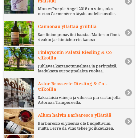
maistuu
Montes Purple Angel 2018 on viini, joka
nostaa Carmenèren täysin uudelle tasolle.
Cannonau yllättää grillillä
Sardinian punaviini haastaa Malbecin flank
steakin ja chimichurrin kanssa
Finlaysonin Palatsi Riesling & Co -
viikoilla
Juhlavaa kartanotunnelmaa ja perinteistä,
laadukasta eurooppalaista ruokaa.
Astor Brasserie Riesling & Co -
viikoilla
Saksalaisia viinejä ja vihreää parsaa tarjolla
Astorissa Tampereella.
Alkon halvin Barbaresco yllättää
Barbaresco ei yleensä ole budjettiviini,
mutta Terre da Vino tekee poikkeuksen.