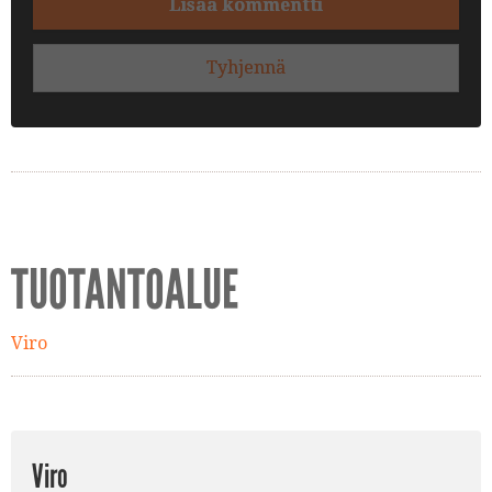
Lisää kommentti
Tyhjennä
TUOTANTOALUE
Viro
Viro