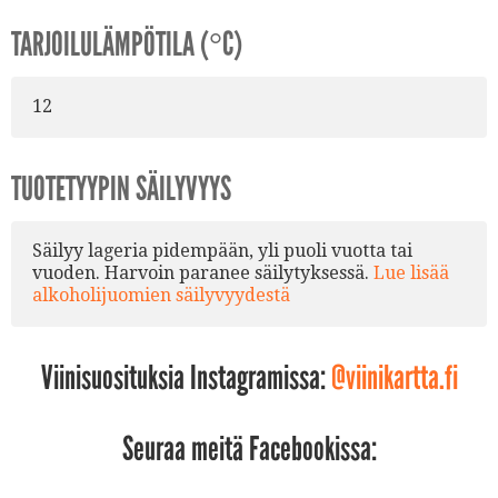
TARJOILULÄMPÖTILA (°C)
12
TUOTETYYPIN SÄILYVYYS
Säilyy lageria pidempään, yli puoli vuotta tai
vuoden. Harvoin paranee säilytyksessä.
Lue lisää
alkoholijuomien säilyvyydestä
Viinisuosituksia Instagramissa:
@viinikartta.fi
Seuraa meitä Facebookissa: