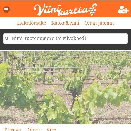
>
Hakulomake
Ruoka&viini
Omat juomat
Etusivu
›
Oluet ›
Viro