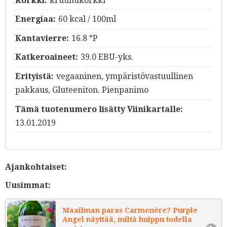
Korkki:
kruunukorkki
Energiaa:
60 kcal / 100ml
Kantavierre:
16.8 °P
Katkeroaineet:
39.0 EBU-yks.
Erityistä:
vegaaninen, ympäristövastuullinen
pakkaus, Gluteeniton. Pienpanimo
Tämä tuotenumero lisätty Viinikartalle:
13.01.2019
Ajankohtaiset:
Uusimmat:
Maailman paras Carmenère? Purple
Angel näyttää, miltä huippu todella