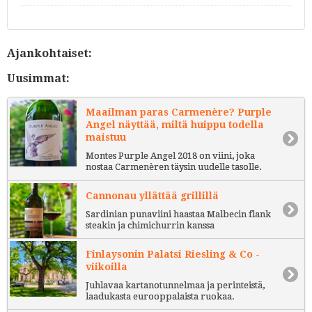
Ajankohtaiset:
Uusimmat:
Maailman paras Carmenère? Purple
Angel näyttää, miltä huippu todella
maistuu
Montes Purple Angel 2018 on viini, joka
nostaa Carmenèren täysin uudelle tasolle.
Cannonau yllättää grillillä
Sardinian punaviini haastaa Malbecin flank
steakin ja chimichurrin kanssa
Finlaysonin Palatsi Riesling & Co -
viikoilla
Juhlavaa kartanotunnelmaa ja perinteistä,
laadukasta eurooppalaista ruokaa.