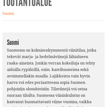
TUOTANTOALUE
Suomi
Suomi
Suomessa on kolmisenkymmentä viinitilaa, jotka
tekevät marja- ja hedelmäviinejä lähialueen
raaka-aineista. Jonkin verran kokeiluja on tehty
aidoilla rypäleillä, esim. kasvihuoneissa sekä
avoimmellakin maalla. Lajikkeista vain hyvin
harva voi edes periaatteessa sopia Suomen
pohjoisiin olosuhteisiin. Tilaviinejä voi ostaa
suoraan tiloilta. Suomessa viininkulutus on
kasvanut huomattavasti viime vuosina, vaikka