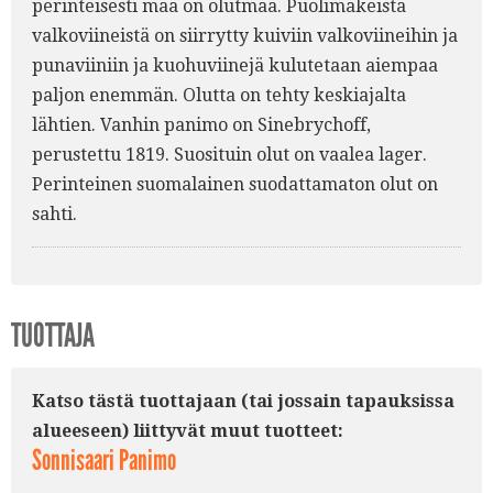
perinteisesti maa on olutmaa. Puolimakeista
valkoviineistä on siirrytty kuiviin valkoviineihin ja
punaviiniin ja kuohuviinejä kulutetaan aiempaa
paljon enemmän. Olutta on tehty keskiajalta
lähtien. Vanhin panimo on Sinebrychoff,
perustettu 1819. Suosituin olut on vaalea lager.
Perinteinen suomalainen suodattamaton olut on
sahti.
TUOTTAJA
Katso tästä tuottajaan (tai jossain tapauksissa
alueeseen) liittyvät muut tuotteet:
Sonnisaari Panimo