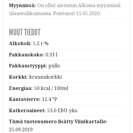
Myynnissä:
On ollut aiemmin Alkossa myynnissä
tilausvalikoimassa. Poistunut 11.05.2020.
MUUT TIEDOT
Alkoholi:
5.2 t-%
Pakkauskoko:
0.33 l
Pakkaustyyppi:
pullo
Korkki:
kruunukorkki
Energiaa:
50 kcal / 100ml
Kantavierre:
12.4 °P
Katkeroaineet:
53.0 EBU-yks.
Tämä tuotenumero lisätty Viinikartalle:
25.09.2019