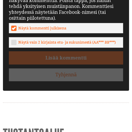
näkyvää kommenttia. Poista täppä, jos haluat
tehdä yksityisen muistiinpanon. Kommenttiesi
yhteydessä näytetään Facebook-nimesi (tai
osittain piilotettuna).
Näytä kommentti julkisena
Näytä vain 2 kirjainta etu- ja sukunimestä (AA*** BB***)
Lisää kommentti
Tyhjennä