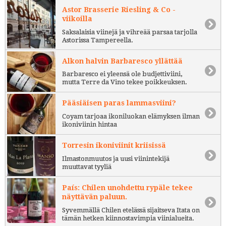
Astor Brasserie Riesling & Co -
viikoilla
Saksalaisia viinejä ja vihreää parsaa tarjolla
Astorissa Tampereella.
Alkon halvin Barbaresco yllättää
Barbaresco ei yleensä ole budjettiviini,
mutta Terre da Vino tekee poikkeuksen.
Pääsiäisen paras lammasviini?
Coyam tarjoaa ikoniluokan elämyksen ilman
ikoniviinin hintaa
Torresin ikoniviinit kriisissä
Ilmastonmuutos ja uusi viinintekijä
muuttavat tyyliä
País: Chilen unohdettu rypäle tekee
näyttävän paluun.
Syvemmällä Chilen etelässä sijaitseva Itata on
tämän hetken kiinnostavimpia viinialueita.