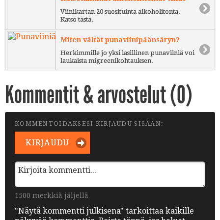
Viinikartan 20 suosituinta alkoholitonta.
Katso tästä.
Miten vältät punaviinipäänsäryn?
Herkimmille jo yksi lasillinen punaviiniä voi
laukaista migreenikohtauksen.
Kommentit & arvostelut (
0
)
KOMMENTOIDAKSESI KIRJAUDU SISÄÄN:
KIRJAUDU
1500 merkkiä jäljellä
"Näytä kommentti julkisena" tarkoittaa kaikille