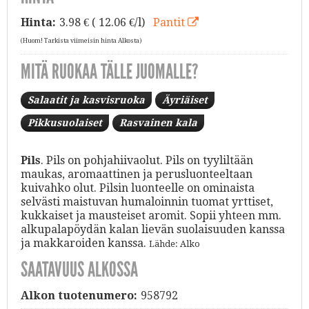
Hinta:
3.98
€ ( 12.06 €/l)
Pantit
(Huom! Tarkista viimeisin hinta Alkosta)
MITÄ RUOKAA TÄLLE JUOMALLE?
Salaatit ja kasvisruoka
Äyriäiset
Pikkusuolaiset
Rasvainen kala
Pils
. Pils on pohjahiivaolut. Pils on tyyliltään
maukas, aromaattinen ja perusluonteeltaan
kuivahko olut. Pilsin luonteelle on ominaista
selvästi maistuvan humaloinnin tuomat yrttiset,
kukkaiset ja mausteiset aromit. Sopii yhteen mm.
alkupalapöydän kalan lievän suolaisuuden kanssa
ja makkaroiden kanssa.
Lähde: Alko
SAATAVUUS ALKOSSA
Alkon tuotenumero:
958792