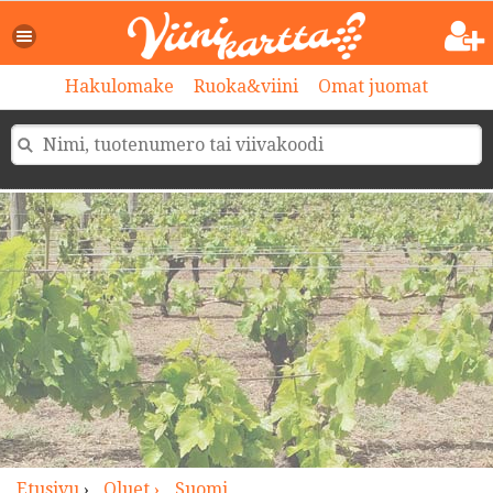
>
Hakulomake
Ruoka&viini
Omat juomat
Etusivu
›
Oluet ›
Suomi