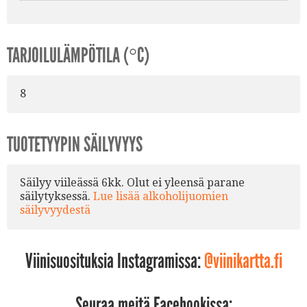
TARJOILULÄMPÖTILA (°C)
8
TUOTETYYPIN SÄILYVYYS
Säilyy viileässä 6kk. Olut ei yleensä parane
säilytyksessä.
Lue lisää alkoholijuomien
säilyvyydestä
Viinisuosituksia Instagramissa:
@viinikartta.fi
Seuraa meitä Facebookissa: