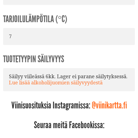
TARJOILULÄMPÖTILA (°C)
7
TUOTETYYPIN SÄILYVYYS
Säilyy viileässä 6kk. Lager ei parane säilytyksessä.
Lue lisää alkoholijuomien säilyvyydestä
Viinisuosituksia Instagramissa:
@viinikartta.fi
Seuraa meitä Facebookissa: