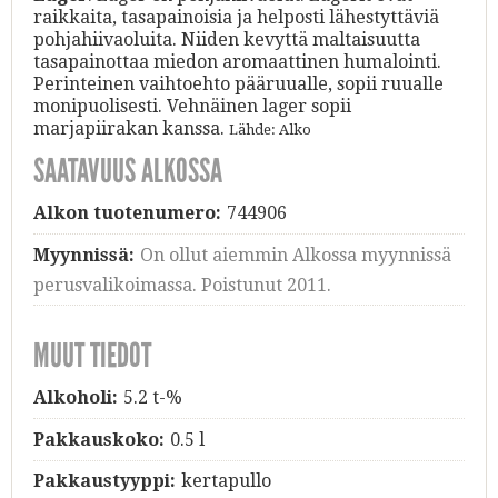
raikkaita, tasapainoisia ja helposti lähestyttäviä
pohjahiivaoluita. Niiden kevyttä maltaisuutta
tasapainottaa miedon aromaattinen humalointi.
Perinteinen vaihtoehto pääruualle, sopii ruualle
monipuolisesti. Vehnäinen lager sopii
marjapiirakan kanssa.
Lähde: Alko
SAATAVUUS ALKOSSA
Alkon tuotenumero:
744906
Myynnissä:
On ollut aiemmin Alkossa myynnissä
perusvalikoimassa. Poistunut 2011.
MUUT TIEDOT
Alkoholi:
5.2 t-%
Pakkauskoko:
0.5 l
Pakkaustyyppi:
kertapullo