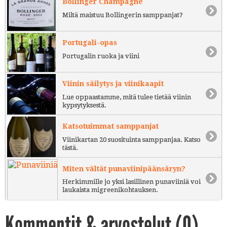
Bollinger Champagne
Miltä maistuu Bollingerin samppanjat?
Portugali-opas
Portugalin ruoka ja viini
Viinin säilytys ja viinikaapit
Lue oppaastamme, mitä tulee tietää viinin
kypsytyksestä.
Katsotuimmat samppanjat
Viinikartan 20 suosituinta samppanjaa. Katso
tästä.
Miten vältät punaviinipäänsäryn?
Herkimmille jo yksi lasillinen punaviiniä voi
laukaista migreenikohtauksen.
Kommentit & arvostelut (
0
)