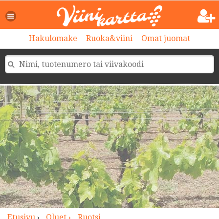
>
Hakulomake
Ruoka&viini
Omat juomat
Etusivu
›
Oluet ›
Ruotsi