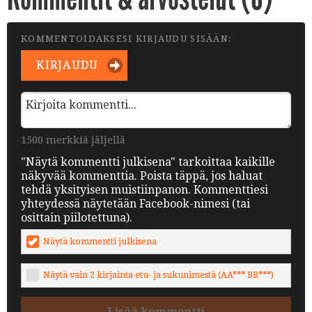
KOMMENTOIDAKSESI KIRJAUDU SISÄÄN:
KIRJAUDU
1500 merkkiä jäljellä
"Näytä kommentti julkisena" tarkoittaa kaikille
näkyvää kommenttia. Poista täppä, jos haluat
tehdä yksityisen muistiinpanon. Kommenttiesi
yhteydessä näytetään Facebook-nimesi (tai
osittain piilotettuna).
Näytä kommentti julkisena
Näytä vain 2 kirjainta etu- ja sukunimestä (AA*** BB***)
Lisää kommentti