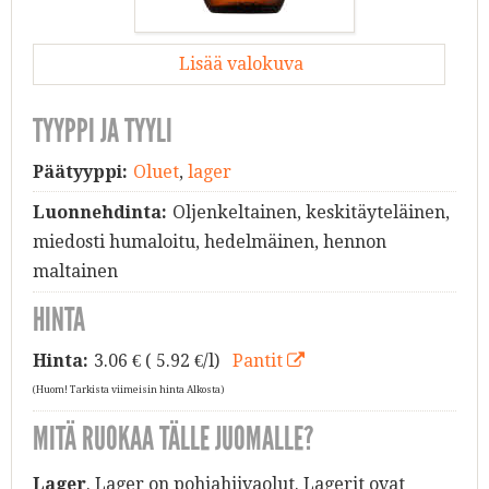
Lisää valokuva
TYYPPI JA TYYLI
Päätyyppi:
Oluet
,
lager
Luonnehdinta:
Oljenkeltainen, keskitäyteläinen,
miedosti humaloitu, hedelmäinen, hennon
maltainen
HINTA
Hinta:
3.06
€ ( 5.92 €/l)
Pantit
(Huom! Tarkista viimeisin hinta Alkosta)
MITÄ RUOKAA TÄLLE JUOMALLE?
Lager
. Lager on pohjahiivaolut. Lagerit ovat