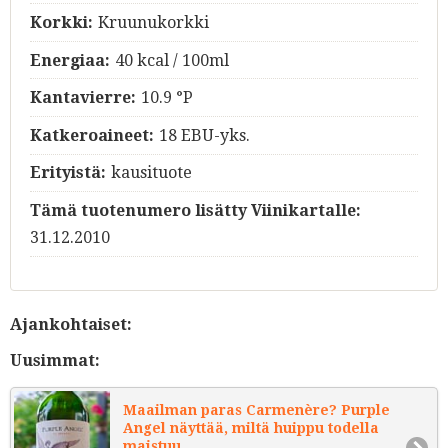
Korkki:
Kruunukorkki
Energiaa:
40 kcal / 100ml
Kantavierre:
10.9 °P
Katkeroaineet:
18 EBU-yks.
Erityistä:
kausituote
Tämä tuotenumero lisätty Viinikartalle:
31.12.2010
Ajankohtaiset:
Uusimmat:
Maailman paras Carmenère? Purple
Angel näyttää, miltä huippu todella
maistuu