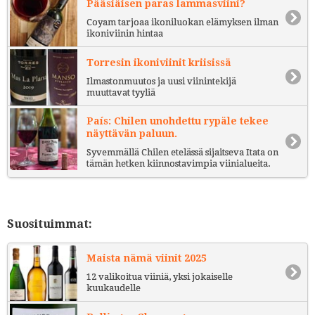
Pääsiäisen paras lammasviini?
Coyam tarjoaa ikoniluokan elämyksen ilman
ikoniviinin hintaa
Torresin ikoniviinit kriisissä
Ilmastonmuutos ja uusi viinintekijä
muuttavat tyyliä
País: Chilen unohdettu rypäle tekee
näyttävän paluun.
Syvemmällä Chilen etelässä sijaitseva Itata on
tämän hetken kiinnostavimpia viinialueita.
Suosituimmat:
Maista nämä viinit 2025
12 valikoitua viiniä, yksi jokaiselle
kuukaudelle