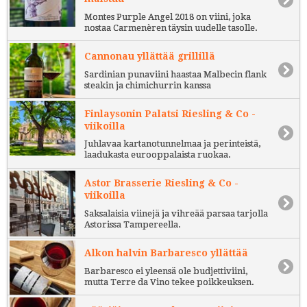
Montes Purple Angel 2018 on viini, joka
nostaa Carmenèren täysin uudelle tasolle.
Cannonau yllättää grillillä
Sardinian punaviini haastaa Malbecin flank
steakin ja chimichurrin kanssa
Finlaysonin Palatsi Riesling & Co -
viikoilla
Juhlavaa kartanotunnelmaa ja perinteistä,
laadukasta eurooppalaista ruokaa.
Astor Brasserie Riesling & Co -
viikoilla
Saksalaisia viinejä ja vihreää parsaa tarjolla
Astorissa Tampereella.
Alkon halvin Barbaresco yllättää
Barbaresco ei yleensä ole budjettiviini,
mutta Terre da Vino tekee poikkeuksen.