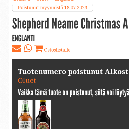
Poistunut myynnistä 18.07.2023
Shepherd Neame Christmas A
ENGLANTI
Ostoslistalle
Tuotenumero poistunut Alkosta.
Oluet
Vaikka tämä tuote on poistunut, siitä voi löyt