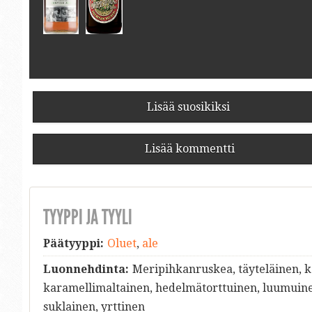
Lisää suosikiksi
Lisää kommentti
TYYPPI JA TYYLI
Päätyyppi:
Oluet
,
ale
Luonnehdinta:
Meripihkanruskea, täyteläinen, ke
karamellimaltainen, hedelmätorttuinen, luumuin
suklainen, yrttinen