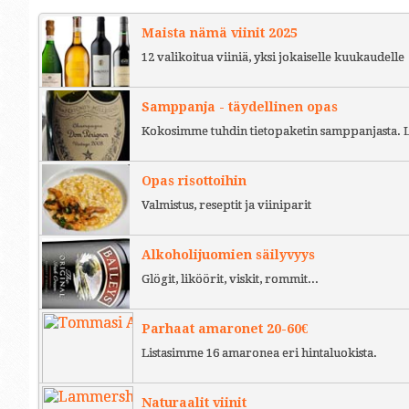
Maista nämä viinit 2025
12 valikoitua viiniä, yksi jokaiselle kuukaudelle
Samppanja - täydellinen opas
Kokosimme tuhdin tietopaketin samppanjasta. L
Opas risottoihin
Valmistus, reseptit ja viiniparit
Alkoholijuomien säilyvyys
Glögit, liköörit, viskit, rommit...
Parhaat amaronet 20-60€
Listasimme 16 amaronea eri hintaluokista.
Naturaalit viinit