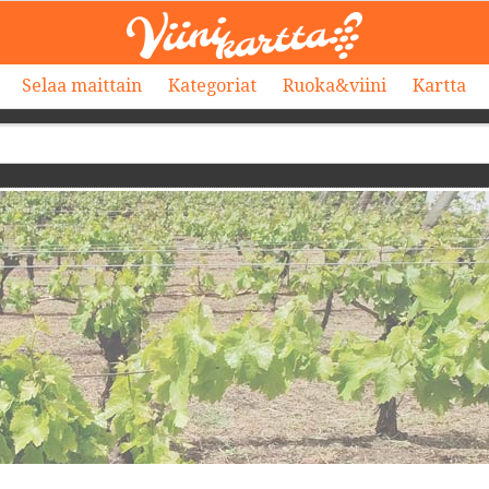
Selaa maittain
Kategoriat
Ruoka&viini
Kartta