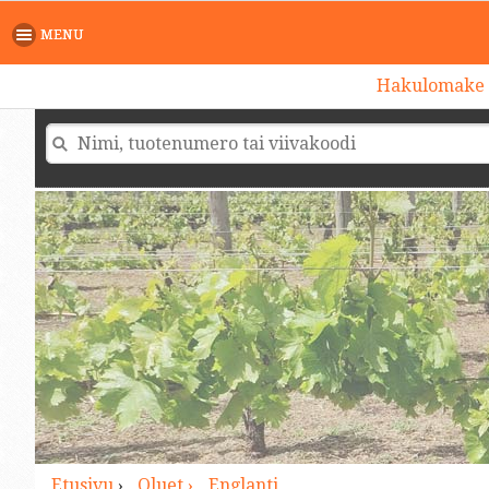
>
MENU
Hakulomake
Etusivu
›
Oluet ›
Englanti