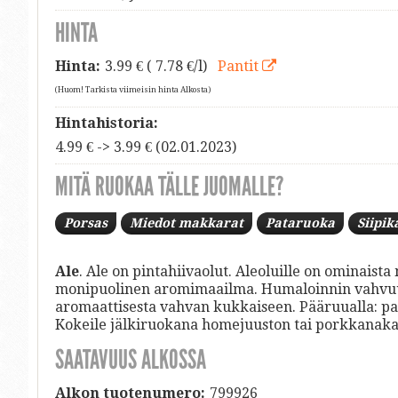
HINTA
Hinta:
3.99
€ ( 7.78 €/l)
Pantit
(Huom! Tarkista viimeisin hinta Alkosta)
Hintahistoria:
4.99 € -> 3.99 € (02.01.2023)
MITÄ RUOKAA TÄLLE JUOMALLE?
Porsas
Miedot makkarat
Pataruoka
Siipik
Ale
. Ale on pintahiivaolut. Aleoluille on ominais
monipuolinen aromimaailma. Humaloinnin vahvuus
aromaattisesta vahvan kukkaiseen. Pääruualla: paist
Kokeile jälkiruokana homejuuston tai porkkanak
SAATAVUUS ALKOSSA
Alkon tuotenumero:
799926