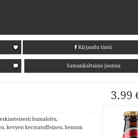
Kirjaudu tästä
Samankaltaisia juomia
3.99 
skiasteisesti humaloitu,
en, kevyen kermatoffeinen, hennon