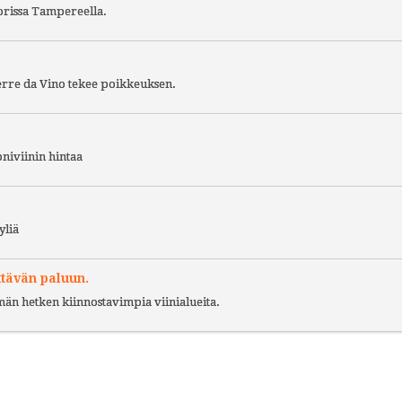
torissa Tampereella.
Terre da Vino tekee poikkeuksen.
niviinin hintaa
yliä
ttävän paluun.
ämän hetken kiinnostavimpia viinialueita.