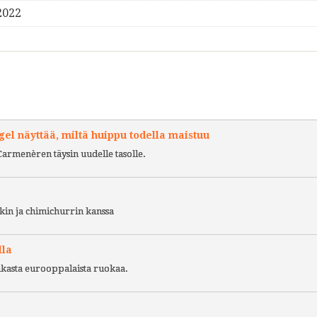
2022
l näyttää, miltä huippu todella maistuu
Carmenèren täysin uudelle tasolle.
kin ja chimichurrin kanssa
lla
ukasta eurooppalaista ruokaa.