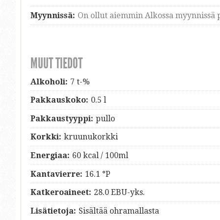
Myynnissä:
On ollut aiemmin Alkossa myynnissä p
MUUT TIEDOT
Alkoholi:
7 t-%
Pakkauskoko:
0.5 l
Pakkaustyyppi:
pullo
Korkki:
kruunukorkki
Energiaa:
60 kcal / 100ml
Kantavierre:
16.1 °P
Katkeroaineet:
28.0 EBU-yks.
Lisätietoja:
Sisältää ohramallasta