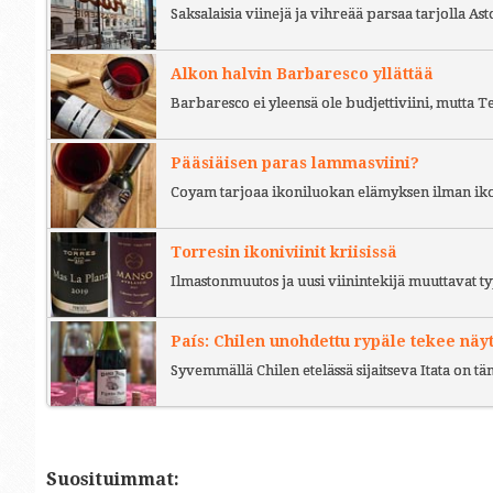
Saksalaisia viinejä ja vihreää parsaa tarjolla As
Alkon halvin Barbaresco yllättää
Barbaresco ei yleensä ole budjettiviini, mutta 
Pääsiäisen paras lammasviini?
Coyam tarjoaa ikoniluokan elämyksen ilman iko
Torresin ikoniviinit kriisissä
Ilmastonmuutos ja uusi viinintekijä muuttavat ty
País: Chilen unohdettu rypäle tekee näy
Syvemmällä Chilen etelässä sijaitseva Itata on t
Suosituimmat: