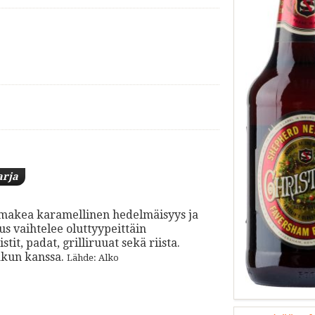
arja
ta makea karamellinen hedelmäisyys ja
 vaihtelee oluttyypeittäin
it, padat, grilliruuat sekä riista.
akun kanssa.
Lähde: Alko