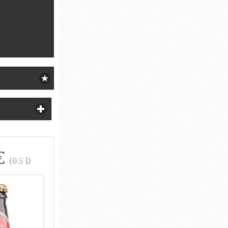
€
(0.5 l)